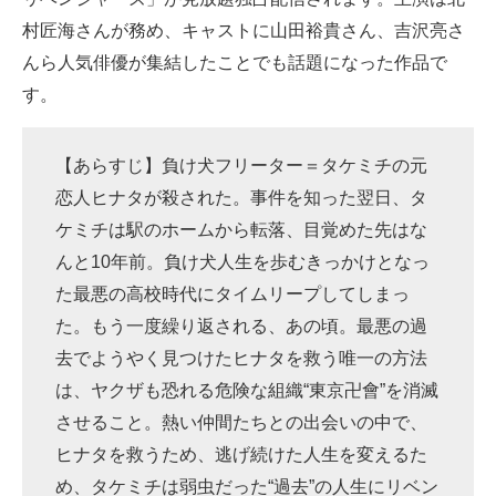
村匠海さんが務め、キャストに山田裕貴さん、吉沢亮さ
んら人気俳優が集結したことでも話題になった作品で
す。
【あらすじ】負け犬フリーター＝タケミチの元
恋人ヒナタが殺された。事件を知った翌日、タ
ケミチは駅のホームから転落、目覚めた先はな
んと10年前。負け犬人生を歩むきっかけとなっ
た最悪の高校時代にタイムリープしてしまっ
た。もう一度繰り返される、あの頃。最悪の過
去でようやく見つけたヒナタを救う唯一の方法
は、ヤクザも恐れる危険な組織“東京卍會”を消滅
させること。熱い仲間たちとの出会いの中で、
ヒナタを救うため、逃げ続けた人生を変えるた
め、タケミチは弱虫だった“過去”の人生にリベン