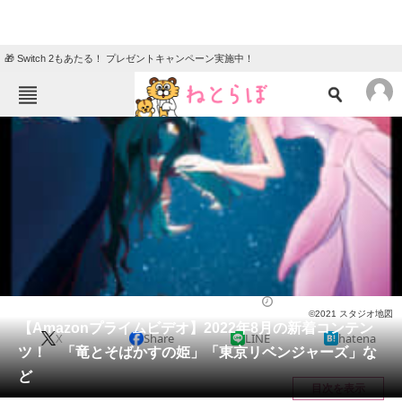
🎁 Switch 2もあたる！ プレゼントキャンペーン実施中！
ねとらぼメニュー
TOP
ニュース
エンタメ
クイズ
グルメ
地域
住まい
教育・育児
動物
リサーチ
エンタメ
2022/07/28 10:00（公開）
©2021 スタジオ地図
会員記事
【Amazonプライムビデオ】2022年8月の新着コンテン
X
Share
LINE
hatena
ツ！ 「竜とそばかすの姫」「東京リベンジャーズ」な
メディア
ど
目次を表示
注目記事を集めた総合ページ