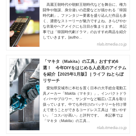
高麗王朝時代や朝鮮王朝時代などを舞台に、権力
闘争や陰謀、身分違いの恋愛などが描かれる「韓国
時代劇」。ファンタジー要素を盛り込んだ作品も多
く、濃密なストーリーが魅力ですよね。きらびやか
な衣装やヘアメイクにも注目が集まります。 本記
事では「韓国時代劇ドラマ」のおすすめ商品を紹介
していきます。[autho…
nlab.itmedia.co.jp
「マキタ（Makita）の工具」おすすめ6
選！ 今年DIYをはじめる人必見のアイテム
を紹介【2025年1月版】 | ライフ ねとらぼ
リサーチ
愛知県安城市に本社を置く日本の大手総合電動工
具メーカー「Makita（マキタ）」。インパクトドラ
イバーやブロワー、サンダーなど幅広い工具を取り
扱っています。中でも外付けのバッテリーを付け替
えて使うことができるコードレス工具は「使いやす
い」「コスパが高い」と評判です。 本記事では
「マキタ（Makita）の工具…
nlab.itmedia.co.jp