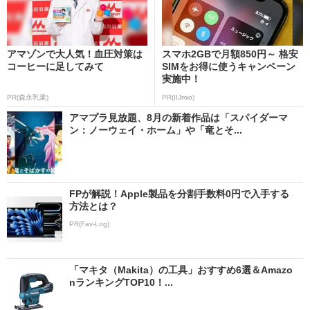
アマゾンで大人気！血圧対策は
スマホ2GBで月額850円～ 格安
コーヒーに足してみて
SIMをお得に使うキャンペーン
実施中！
PR(森永乳業)
PR(IIJmio)
アマプラ見放題、8月の新着作品は「スパイダーマ
ン：ノーウェイ・ホーム」や「竜とそ...
FPが解説！Apple製品を分割手数料0円で入手する
方法とは？
PR(Fav-Log)
「マキタ（Makita）の工具」おすすめ6選＆Amazo
nランキングTOP10！...