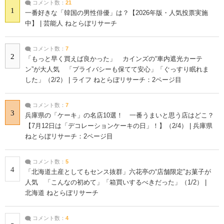
コメント数：
21
1
一番好きな「韓国の男性俳優」は？【2026年版・人気投票実施
中】 | 芸能人 ねとらぼリサーチ
コメント数：
7
2
「もっと早く買えば良かった」 カインズの“車内遮光カーテ
ン”が大人気 「プライバシーも保てて安心」「ぐっすり眠れま
した」（2/2） | ライフ ねとらぼリサーチ：2ページ目
コメント数：
7
3
兵庫県の「ケーキ」の名店10選！ 一番うまいと思う店はどこ？
【7月12日は「デコレーションケーキの日」！】（2/4） | 兵庫県
ねとらぼリサーチ：2ページ目
コメント数：
5
4
「北海道土産としてもセンス抜群」六花亭の“店舗限定”お菓子が
人気 「こんなの初めて」「箱買いするべきだった」（1/2） |
北海道 ねとらぼリサーチ
コメント数：
4