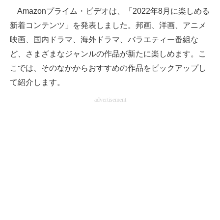
Amazonプライム・ビデオは、「2022年8月に楽しめる
ITの今と未来を見通す
新着コンテンツ」を発表しました。邦画、洋画、アニメ
映画、国内ドラマ、海外ドラマ、バラエティー番組な
スマホと通信の最新トレンド
ど、さまざまなジャンルの作品が新たに楽しめます。こ
進化するPCとデバイスの未来
こでは、そのなかからおすすめの作品をピックアップし
て紹介します。
好きが集まる 比べて選べる
advertisement
ビジネスと働き方のヒント
AI活用のいまが分かる
企業ITのトレンドを詳説
経営リーダーのコミュニティ
マーケ×ITの今がよく分かる
ITエンジニア向け専門サイト