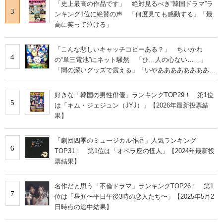
「史上最高の作品です」 絶対見るべき“韓国ドラマ”ラ
3
ンキング1位に絶賛の声 「何度見ても感動する」「最
高に笑って泣ける」
「こんな悲しいキャッチコピーある？」 ちいかわ
4
の“単三電池”にネット騒然 「ひ…人の心ない……」
「闇の深いグッズで震える」「いやあああああああああ
あ」
好きな「韓国の男性俳優」ランキングTOP29！ 第1位
5
は「キム・ジェジュン（JYJ）」【2026年最新投票結
果】
「劇団四季のミュージカル作品」人気ランキング
6
TOP31！ 第1位は「オペラ座の怪人」【2024年最新投
票結果】
名作だと思う「不倫ドラマ」ランキングTOP26！ 第1
7
位は「昼顔〜平日午後3時の恋人たち〜」【2025年5月2
日時点の途中結果】