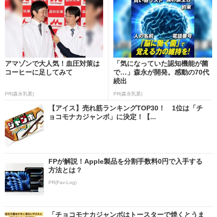
アマゾンで大人気！血圧対策は
「気になっていた認知機能が菌
コーヒーに足してみて
で…」森永が開発。感動の70代
続出
PR(森永乳業)
PR(森永乳業)
【アイス】売れ筋ランキングTOP30！ 1位は「チ
ョコモナカジャンボ」に決定！【...
FPが解説！Apple製品を分割手数料0円で入手する
方法とは？
PR(Fav-Log)
「チョコモナカジャンボはトースターで焼くとうま