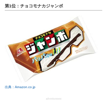
第1位：チョコモナカジャンボ
ITの今と未来を見通す
スマホと通信の最新トレンド
進化するPCとデバイスの未来
好きが集まる 比べて選べる
ビジネスと働き方のヒント
AI活用のいまが分かる
企業ITのトレンドを詳説
経営リーダーのコミュニティ
出典：Amazon.co.jp
マーケ×ITの今がよく分かる
advertisement
ITエンジニア向け専門サイト