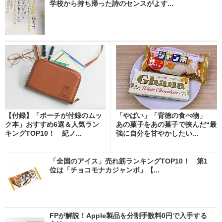
学校から持ち帰った詩のセンスがよす...
【付録】「ポーチが付録のムッ
「やばい」「背徳の食べ物」
ク本」おすすめ6選＆人気ラン
あの菓子をあの菓子で挟んだ“最
キングTOP10！ 紀ノ...
強に自分を甘やかしたい...
「全国のアイス」売れ筋ランキングTOP10！ 第1
位は「チョコモナカジャンボ」【...
FPが解説！Apple製品を分割手数料0円で入手する