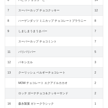
6
パピコ チョココーヒー
14
7
スーパーカップ チョコクッキー
12
8
ハーゲンダッツ ミニカップ チョコレートブラウニー
8
9
しましまうまうまバー
7
スーパーカップ チョコミント
7
11
パリパリバー
5
12
パキシエル
3
13
クーリッシュ ベルギーチョコレート
2
MOW チョコレート エクアドルカカオ
2
ロッテ ガーナチョコ＆クッキーサンド
2
16
森永製菓 ガトークラシック
1