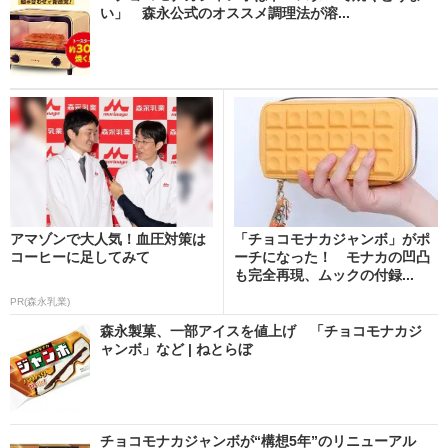
い」 森永公式のオススメ調理法が溶...
アマゾンで大人気！血圧対策は
「チョコモナカジャンボ」がポ
コーヒーに足してみて
ーチになった！ モナカの凹凸
も完全再現、ムックの付録...
PR(森永乳業)
森永製菓、一部アイスを値上げ 「チョコモナカジ
ャンボ」など | ねとらぼ
チョコモナカジャンボが“構想5年”のリニューアル