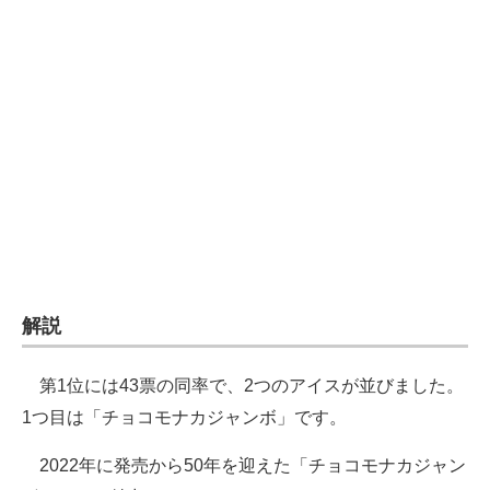
企業向けIT製品の総合サイト
IT製品の技術・比較・事例
製造業のIT導入・活用を支援
モノづくり技術者専門サイト
エレクトロニクス専門サイト
電子設計の基本と応用
エネルギーの専門メディア
解説
建設×テクノロジーの最前線
第1位には43票の同率で、2つのアイスが並びました。
ちょっと気になるネットの話題
1つ目は「チョコモナカジャンボ」です。
2022年に発売から50年を迎えた「チョコモナカジャン