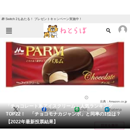
🎁 Switch 2もあたる！ プレゼントキャンペーン実施中！
ねとらぼメニュー
TOP
ニュース
エンタメ
クイズ
グルメ
地域
住まい
教育・育児
動物
リサーチ
アイス
2022/08/11 14:00（公開）
出典：Amazon.co.jp
会員記事
「チョコレート系アイスクリーム」人気ランキング
X
Share
LINE
hatena
TOP22！ 「チョコモナカジャンボ」と同率の1位は？
メディア
【2022年最新投票結果】
目次を表示
注目記事を集めた総合ページ