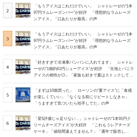
「もうアイスはこれだけでいい」 シャトレーゼの“1本
2
97円ラムレーズンバー”が好評 「理想的なラムレーズ
ンアイス」「口あたりが最高」の声
「もうアイスはこれだけでいい」 シャトレーゼの“1本
3
97円ラムレーズンバー”が好評 「理想的なラムレーズ
ンアイス」「口あたりが最高」の声
「好きすぎて冷凍庫パンパンに入れてます」 シャトレ
4
ーゼの“1個約61円シューアイス”が好評 「生地とバニラ
アイスの相性が◎」「家族も好きで夏はストックして
る」
「まずは10個買った」 ローソンの“夏アイス”に「食感
5
が楽しくていい」「なくなる前にリピートしなきゃ」
「うますぎて気づいたら拍手してた」の声
「星5評価じゃ足りない…」シャトレーゼの“1本91円ク
6
リームチーズアイス”が大好評 「これもうレアチーズ
ケーキ」「値段間違えてません？」「通年で販売し