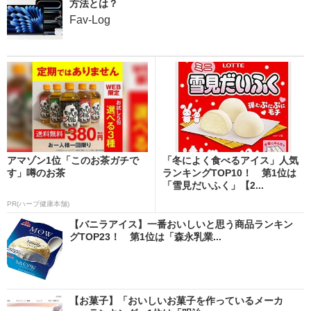
方法とは？
Fav-Log
アマゾン1位「このお茶ガチで
「冬によく食べるアイス」人気
す」噂のお茶
ランキングTOP10！ 第1位は
「雪見だいふく」【2...
PR(ハーブ健康本舗)
【バニラアイス】一番おいしいと思う商品ランキン
グTOP23！ 第1位は「森永乳業...
【お菓子】「おいしいお菓子を作っているメーカ