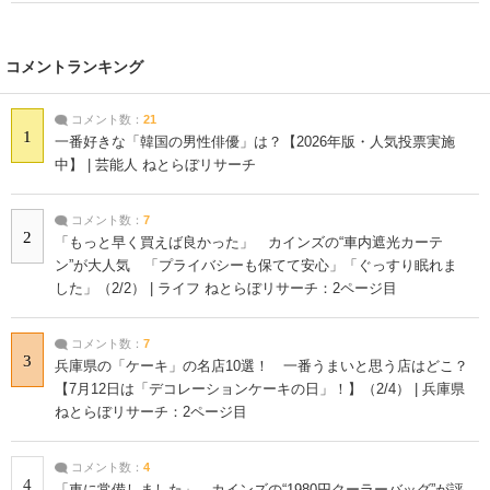
コメントランキング
コメント数：
21
1
一番好きな「韓国の男性俳優」は？【2026年版・人気投票実施
中】 | 芸能人 ねとらぼリサーチ
コメント数：
7
2
「もっと早く買えば良かった」 カインズの“車内遮光カーテ
ン”が大人気 「プライバシーも保てて安心」「ぐっすり眠れま
した」（2/2） | ライフ ねとらぼリサーチ：2ページ目
コメント数：
7
3
兵庫県の「ケーキ」の名店10選！ 一番うまいと思う店はどこ？
【7月12日は「デコレーションケーキの日」！】（2/4） | 兵庫県
ねとらぼリサーチ：2ページ目
コメント数：
4
4
「車に常備しました」 カインズの“1980円クーラーバッグ”が評