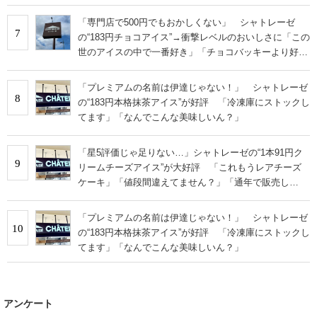
て！」の声
「専門店で500円でもおかしくない」 シャトレーゼ
7
の“183円チョコアイス”→衝撃レベルのおいしさに「この
世のアイスの中で一番好き」「チョコバッキーより好
き」の声
「プレミアムの名前は伊達じゃない！」 シャトレーゼ
8
の“183円本格抹茶アイス”が好評 「冷凍庫にストックし
てます」「なんでこんな美味しいん？」
「星5評価じゃ足りない…」シャトレーゼの“1本91円ク
9
リームチーズアイス”が大好評 「これもうレアチーズ
ケーキ」「値段間違えてません？」「通年で販売し
て！」の声
「プレミアムの名前は伊達じゃない！」 シャトレーゼ
10
の“183円本格抹茶アイス”が好評 「冷凍庫にストックし
てます」「なんでこんな美味しいん？」
アンケート