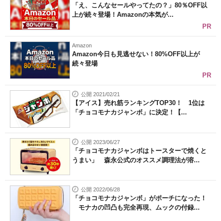
「え、こんなセールやってたの？」80％OFF以
上が続々登場！Amazonの本気が...
PR
Amazon
Amazon今日も見逃せない！80%OFF以上が
続々登場
PR
公開 2021/02/21
【アイス】売れ筋ランキングTOP30！ 1位は
「チョコモナカジャンボ」に決定！【...
公開 2023/06/27
「チョコモナカジャンボはトースターで焼くと
うまい」 森永公式のオススメ調理法が溶...
公開 2022/06/28
「チョコモナカジャンボ」がポーチになった！
モナカの凹凸も完全再現、ムックの付録...