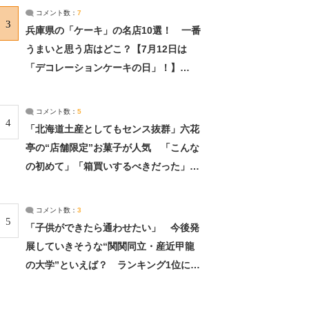
サーチ：2ページ目
コメント数：
7
3
兵庫県の「ケーキ」の名店10選！ 一番
うまいと思う店はどこ？【7月12日は
「デコレーションケーキの日」！】
（2/4） | 兵庫県 ねとらぼリサーチ：2ペ
ージ目
コメント数：
5
4
「北海道土産としてもセンス抜群」六花
亭の“店舗限定”お菓子が人気 「こんな
の初めて」「箱買いするべきだった」
（1/2） | 北海道 ねとらぼリサーチ
コメント数：
3
5
「子供ができたら通わせたい」 今後発
展していきそうな“関関同立・産近甲龍
の大学”といえば？ ランキング1位に学
生の声「学問の街のように多様に学べ
る」「就職や進学の実績も高い」 | 大学