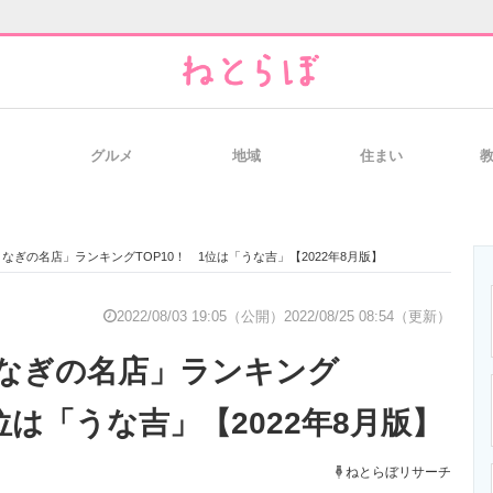
グルメ
地域
住まい
と未来を見通す
スマホと通信の最新トレンド
進化するPCとデ
なぎの名店」ランキングTOP10！ 1位は「うな吉」【2022年8月版】
のいまが分かる
企業ITのトレンドを詳説
経営リーダーの
2022/08/03 19:05（公開）
2022/08/25 08:54（更新）
なぎの名店」ランキング
T製品の総合サイト
IT製品の技術・比較・事例
製造業のIT導入
1位は「うな吉」【2022年8月版】
ねとらぼリサーチ