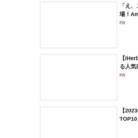
「え、
場！Am
PR
【iH
る人気
PR
【20
TOP1