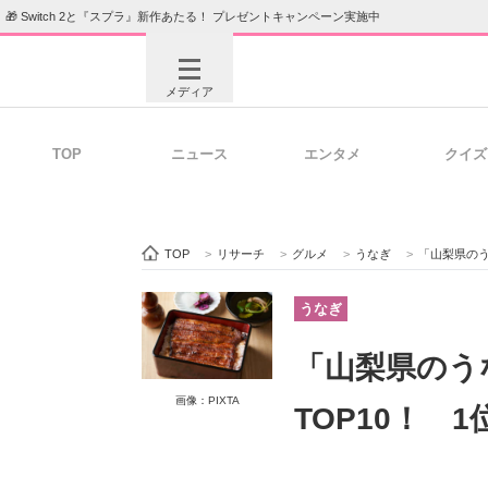
🎁 Switch 2と『スプラ』新作あたる！ プレゼントキャンペーン実施中
メディア
TOP
ニュース
エンタメ
クイズ
注目記事を集めた総合ページ
ITの今
TOP
>
リサーチ
>
グルメ
>
うなぎ
>
「山梨県のう
ビジネスと働き方のヒント
AI活用
うなぎ
「山梨県のう
ITエンジニア向け専門サイト
企業向けI
画像：PIXTA
TOP10！ 