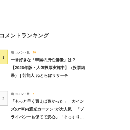
コメントランキング
コメント数：
20
1
一番好きな「韓国の男性俳優」は？
【2026年版・人気投票実施中】（投票結
果） | 芸能人 ねとらぼリサーチ
コメント数：
7
2
「もっと早く買えば良かった」 カイン
ズの“車内遮光カーテン”が大人気 「プ
ライバシーも保てて安心」「ぐっすり眠
れました」（2/2） | ライフ ねとらぼリ