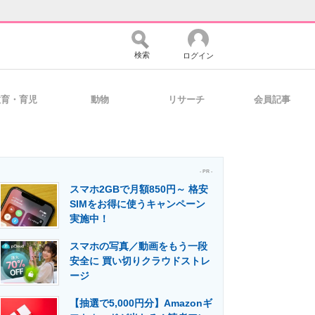
検索
ログイン
教育・育児
動物
リサーチ
会員記事
バイスの未来
好きが集まる 比べて選べる
- PR -
スマホ2GBで月額850円～ 格安
コミュニティ
マーケ×ITの今がよく分かる
SIMをお得に使うキャンペーン
実施中！
スマホの写真／動画をもう一段
・活用を支援
安全に 買い切りクラウドストレ
ージ
【抽選で5,000円分】Amazonギ