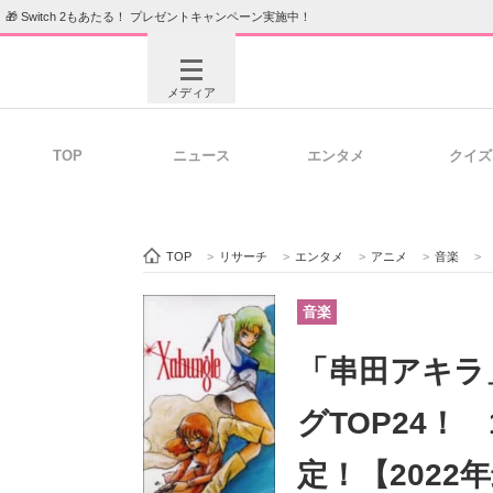
🎁 Switch 2もあたる！ プレゼントキャンペーン実施中！
メディア
TOP
ニュース
エンタメ
クイズ
注目記事を集めた総合ページ
ITの今
TOP
>
リサーチ
>
エンタメ
>
アニメ
>
音楽
>
ビジネスと働き方のヒント
AI活用
音楽
「串田アキラ
ITエンジニア向け専門サイト
企業向けI
グTOP24
定！【2022