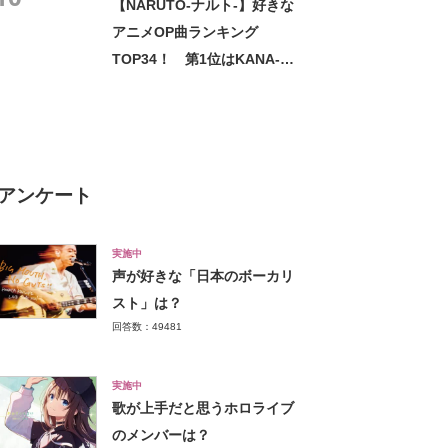
【NARUTO-ナルト-】好きな
投票結果】
アニメOP曲ランキング
TOP34！ 第1位はKANA-
BOONの「シルエット」に決
定！【2021年最新投票結果】
アンケート
実施中
声が好きな「日本のボーカリ
スト」は？
回答数：49481
実施中
歌が上手だと思うホロライブ
のメンバーは？