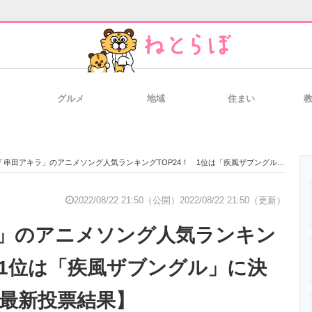
グルメ
地域
住まい
と未来を見通す
スマホと通信の最新トレンド
進化するPCとデ
「串田アキラ」のアニメソング人気ランキングTOP24！ 1位は「疾風ザブングル」に決定！【2022年最新投票結果】
のいまが分かる
企業ITのトレンドを詳説
経営リーダーの
2022/08/22 21:50（公開）
2022/08/22 21:50（更新）
」のアニメソング人気ランキン
T製品の総合サイト
IT製品の技術・比較・事例
製造業のIT導入
！ 1位は「疾風ザブングル」に決
年最新投票結果】