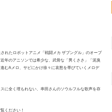
放送されたロボットアニメ「戦闘メカ ザブングル」のオープ
。近年のアニソンでは希少な、武骨な「男くささ」「泥臭
進むAメロ、サビにかけ徐々に哀愁を帯びていくメロデ
スに全く埋もれない、串田さんのソウルフルな歌声を存
覧ください！