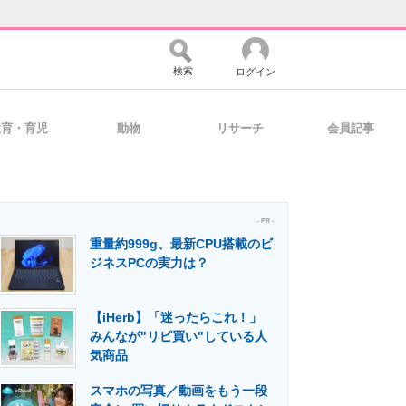
検索
ログイン
教育・育児
動物
リサーチ
会員記事
バイスの未来
好きが集まる 比べて選べる
- PR -
重量約999g、最新CPU搭載のビ
コミュニティ
マーケ×ITの今がよく分かる
ジネスPCの実力は？
【iHerb】「迷ったらこれ！」
・活用を支援
みんなが"リピ買い"している人
気商品
スマホの写真／動画をもう一段