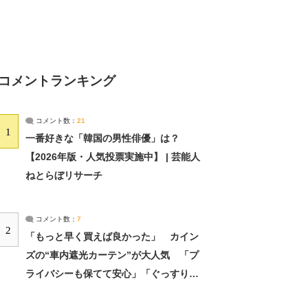
コメントランキング
コメント数：
21
1
一番好きな「韓国の男性俳優」は？
【2026年版・人気投票実施中】 | 芸能人
ねとらぼリサーチ
コメント数：
7
2
「もっと早く買えば良かった」 カイン
ズの“車内遮光カーテン”が大人気 「プ
ライバシーも保てて安心」「ぐっすり眠
れました」（2/2） | ライフ ねとらぼリ