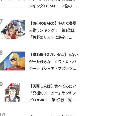
ンキングTOP34！ 2位の
「坊やだからさ」を上回る1位
7
は？
【SHIROBAKO】好きな登場
人物ランキング！ 第1位は
「矢野エリカ」に決定！
【2021年調査結果】
8
【機動戦士Zガンダム】あなた
が一番好きな「クワトロ・バ
ジーナ（シャア・アズナブ
ル）」の名言ランキング
9
TOP26！ 1位は「まだだ、
【美味しんぼ】食べてみたい
まだ終わらんよ！」に決定！
「究極のメニュー」ランキン
【2021年投票結果】
グTOP30！ 第1位は「究
極・至高のメニューの完成発
10
表②：仏跳牆」【2023年最新