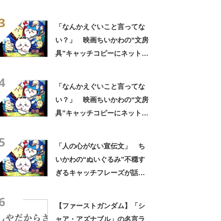
の心ない……」「闇の深いグ
3
ッズで震える」「いやあああ
「なんかえぐいこと言ってな
あああああああ」
い？」 映画ちいかわの“文房
具”キャッチコピーにネット騒
然 「どこに置いてきた
4
の？！心ッ！！」「怖い怖い
「なんかえぐいこと言ってな
怖い怖い怖い怖い怖い」
い？」 映画ちいかわの“文房
具”キャッチコピーにネット騒
然 「どこに置いてきた
5
の？！心ッ！！」「怖い怖い
「人の心がない宣伝文」 ち
怖い怖い怖い怖い怖い」
いかわの“ぬいぐるみ”不穏す
ぎるキャッチフレーズが話
題 「なんかとんでもないこ
6
と言ってない！？」「もう包
【ファーストガンダム】「シ
み隠さなくなってきたな」
ャア・アズナブル」の名言ラ