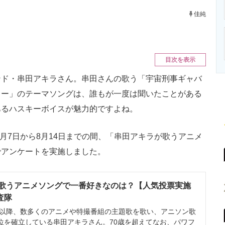
ニクス専門サイト
電子設計の基本と応用
エネルギーの専
佳純
目次を表示
ド・串田アキラさん。串田さんの歌う「宇宙刑事ギャバ
ャー」のテーマソングは、誰もが一度は聞いたことがある
あるハスキーボイスが魅力的ですよね。
月7日から8月14日までの間、「串田アキラが歌うアニメ
でアンケートを実施しました。
歌うアニメソングで一番好きなのは？【人気投票実施
査隊
ー以降、数多くのアニメや特撮番組の主題歌を歌い、アニソン歌
位を確立している串田アキラさん。70歳を超えてなお、パワフ