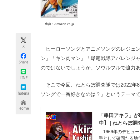
モノづくり技術者専門サイト
エレクトロ
出典：Amazon.co.jp
ちょっと気になるネットの話題
X
ヒーローソングとアニメソングのレジェン
ン」「キン肉マン」「爆竜戦隊アバレンジ
Share
のではないでしょうか。ソウルフルで迫力
LINE
そこで今回、ねとらぼ調査隊では2022年8
hatena
ソングで一番好きなのは？」というテーマ
Home
「串田アキラ」が
中】 | ねとらぼ調
1969年のデビュ
手として確固たる地