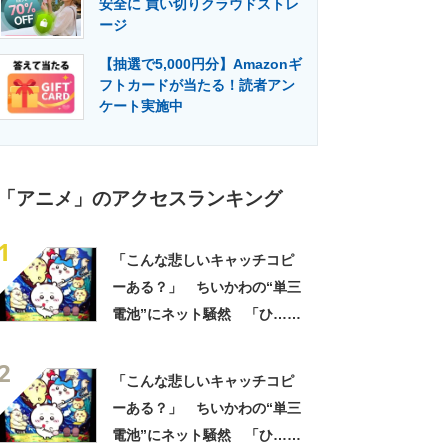
安全に 買い切りクラウドストレ
門メディア
建設×テクノロジーの最前線
ージ
【抽選で5,000円分】Amazonギ
フトカードが当たる！読者アン
ケート実施中
「アニメ」のアクセスランキング
1
「こんな悲しいキャッチコピ
ーある？」 ちいかわの“単三
電池”にネット騒然 「ひ…人
の心ない……」「闇の深いグ
2
ッズで震える」「いやあああ
「こんな悲しいキャッチコピ
あああああああ」
ーある？」 ちいかわの“単三
電池”にネット騒然 「ひ…人