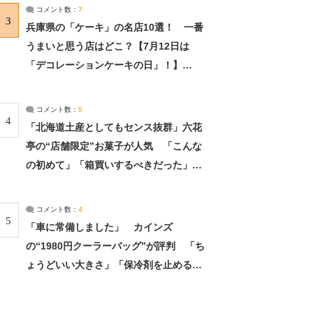
サーチ：2ページ目
コメント数：
7
3
兵庫県の「ケーキ」の名店10選！ 一番
うまいと思う店はどこ？【7月12日は
「デコレーションケーキの日」！】
（2/4） | 兵庫県 ねとらぼリサーチ：2ペ
ージ目
コメント数：
5
4
「北海道土産としてもセンス抜群」六花
亭の“店舗限定”お菓子が人気 「こんな
の初めて」「箱買いするべきだった」
（1/2） | 北海道 ねとらぼリサーチ
コメント数：
4
5
「車に常備しました」 カインズ
の“1980円クーラーバッグ”が評判 「ち
ょうどいい大きさ」「保冷剤を止めるベ
ルトが良い」（1/5） | ライフ ねとらぼ
リサーチ