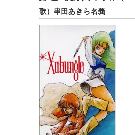
歌）串田あきら名義