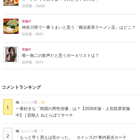
回答数：19635
実施中
神奈川県で一番うまいと思う「横浜家系ラーメン店」はどこ？
回答数：8502
実施中
唯一無二の歌声だと思うボーカリストは？
回答数：8073
コメントランキング
コメント数：
21
1
一番好きな「韓国の男性俳優」は？【2026年版・人気投票実施
中】 | 芸能人 ねとらぼリサーチ
コメント数：
7
2
「もっと早く買えば良かった」 カインズの“車内遮光カーテ