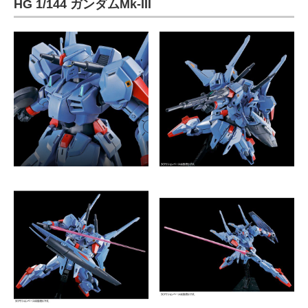
HG 1/144 ガンダムMk-III
ITの今と未来を見通す
スマホと通信の最新トレンド
進化するPCとデバイスの未来
好きが集まる 比べて選べる
ビジネスと働き方のヒント
AI活用のいまが分かる
企業ITのトレンドを詳説
経営リーダーのコミュニティ
マーケ×ITの今がよく分かる
ITエンジニア向け専門サイト