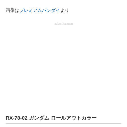
企業向けIT製品の総合サイト
画像は
プレミアムバンダイ
より
IT製品の技術・比較・事例
advertisement
製造業のIT導入・活用を支援
モノづくり技術者専門サイト
エレクトロニクス専門サイト
電子設計の基本と応用
エネルギーの専門メディア
建設×テクノロジーの最前線
ちょっと気になるネットの話題
RX-78-02 ガンダム ロールアウトカラー