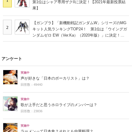
1
第1位はシャア専用ザクIIに決定！【2021年最新投票結
果】
【ガンプラ】「新機動戦記ガンダムW」シリーズのMG
2
キット人気ランキングTOP24！ 第1位は「ウイングガ
ンダムゼロ EW（Ver.Ka）（2020年版）」に決定！
【2021年最新投票結果】
アンケート
実施中
声が好きな「日本のボーカリスト」は？
回答数：49440
実施中
歌が上手だと思うホロライブのメンバーは？
回答数：23836
実施中
ラーメンって日本食？それとも中華料理？