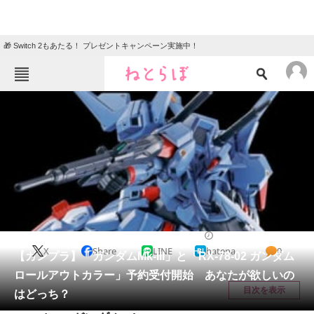
🎁 Switch 2もあたる！ プレゼントキャンペーン実施中！
ねとらぼメニュー
TOP
ニュース
エンタメ
クイズ
グルメ
地域
住まい
教育・育児
動物
リサーチ
ガンプラ
2020/12/24 15:55（公開）
X
Share
LINE
hatena
0
会員記事
【ガンプラ】「ガンダムMk-III」と「RX-78-02 ガンダム
ロールアウトカラー」予約受付開始 あなたが欲しいの
メディア
目次を表示
はどっち？
注目記事を集めた総合ページ