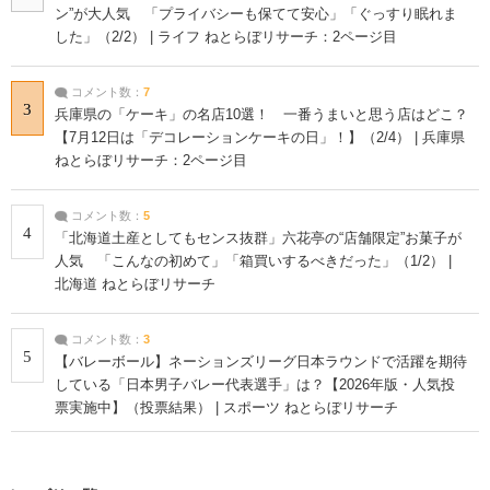
ン”が大人気 「プライバシーも保てて安心」「ぐっすり眠れま
した」（2/2） | ライフ ねとらぼリサーチ：2ページ目
コメント数：
7
3
兵庫県の「ケーキ」の名店10選！ 一番うまいと思う店はどこ？
【7月12日は「デコレーションケーキの日」！】（2/4） | 兵庫県
ねとらぼリサーチ：2ページ目
コメント数：
5
4
「北海道土産としてもセンス抜群」六花亭の“店舗限定”お菓子が
人気 「こんなの初めて」「箱買いするべきだった」（1/2） |
北海道 ねとらぼリサーチ
コメント数：
3
5
【バレーボール】ネーションズリーグ日本ラウンドで活躍を期待
している「日本男子バレー代表選手」は？【2026年版・人気投
票実施中】（投票結果） | スポーツ ねとらぼリサーチ