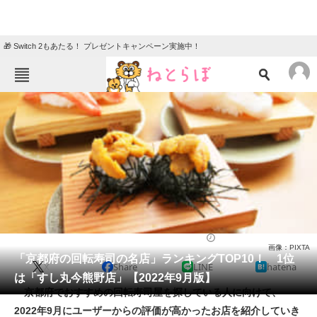
🎁 Switch 2もあたる！ プレゼントキャンペーン実施中！
ねとらぼメニュー
TOP
ニュース
エンタメ
クイズ
グルメ
地域
住まい
教育・育児
動物
リサーチ
寿司
2022/09/10 17:00（公開）
画像：PIXTA
会員記事
「京都府の回転寿司の名店」ランキングTOP10！ 1位
X
Share
LINE
hatena
は「すし丸今熊野店」【2022年9月版】
メディア
京都府でおすすめの回転寿司屋を探している人に向けて、
2022年9月にユーザーからの評価が高かったお店を紹介していき
注目記事を集めた総合ページ