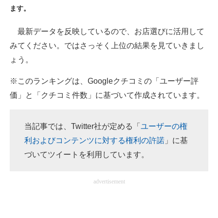
ます。
ITの今と未来を見通す
最新データを反映しているので、お店選びに活用して
スマホと通信の最新トレンド
みてください。ではさっそく上位の結果を見ていきまし
ょう。
進化するPCとデバイスの未来
※このランキングは、Googleクチコミの「ユーザー評
好きが集まる 比べて選べる
価」と「クチコミ件数」に基づいて作成されています。
ビジネスと働き方のヒント
AI活用のいまが分かる
当記事では、Twitter社が定める「
ユーザーの権
利およびコンテンツに対する権利の許諾
」に基
企業ITのトレンドを詳説
づいてツイートを利用しています。
経営リーダーのコミュニティ
advertisement
マーケ×ITの今がよく分かる
ITエンジニア向け専門サイト