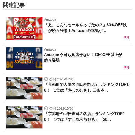
関連記事
Amazon
「え、こんなセールやってたの？」80％OFF以
上が続々登場！Amazonの本気が...
PR
Amazon
Amazon今日も見逃せない！80%OFF以上が
続々登場
PR
公開 2023/02/10
「京都府で人気の回転寿司店」ランキングTOP1
0！ 1位は「寿しのむさし 三条本...
公開 2022/10/10
「京都府の回転寿司の名店」ランキングTOP1
0！ 1位は「すし丸今熊野店」【20...