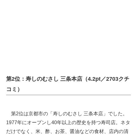
企業向けIT製品の総合サイト
IT製品の技術・比較・事例
製造業のIT導入・活用を支援
モノづくり技術者専門サイト
エレクトロニクス専門サイト
電子設計の基本と応用
第2位：寿しのむさし 三条本店（4.2pt／2703クチ
エネルギーの専門メディア
コミ）
建設×テクノロジーの最前線
ちょっと気になるネットの話題
第2位は京都市の「寿しのむさし 三条本店」でした。
1977年にオープンし40年以上の歴史を持つ寿司店。ネタ
だけでなく、米、酢、お茶、醤油などの食材、店内の清