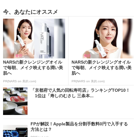
今、あなたにオススメ
NARSの新クレンジングオイル
NARSの新クレンジングオイル
で毎朝、メイク映えする潤い美
で毎朝、メイク映えする潤い美
肌へ
肌へ
PR(NARS on 美的.com)
PR(NARS on 美的.com)
「京都府で人気の回転寿司店」ランキングTOP10！
1位は「寿しのむさし 三条本...
FPが解説！Apple製品を分割手数料0円で入手する
方法とは？