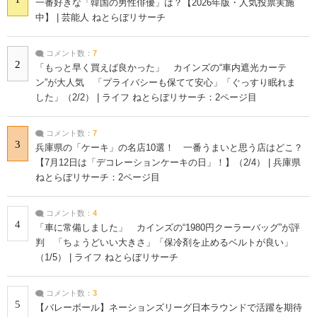
一番好きな「韓国の男性俳優」は？【2026年版・人気投票実施
中】 | 芸能人 ねとらぼリサーチ
コメント数：
7
2
「もっと早く買えば良かった」 カインズの“車内遮光カーテ
ン”が大人気 「プライバシーも保てて安心」「ぐっすり眠れま
した」（2/2） | ライフ ねとらぼリサーチ：2ページ目
コメント数：
7
3
兵庫県の「ケーキ」の名店10選！ 一番うまいと思う店はどこ？
【7月12日は「デコレーションケーキの日」！】（2/4） | 兵庫県
ねとらぼリサーチ：2ページ目
コメント数：
4
4
「車に常備しました」 カインズの“1980円クーラーバッグ”が評
判 「ちょうどいい大きさ」「保冷剤を止めるベルトが良い」
（1/5） | ライフ ねとらぼリサーチ
コメント数：
3
5
【バレーボール】ネーションズリーグ日本ラウンドで活躍を期待