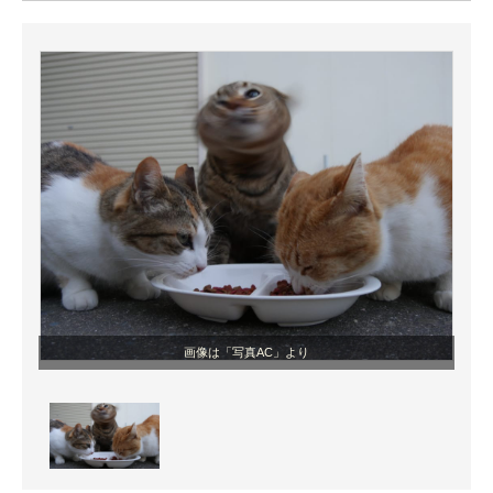
ITの今と未来を見通す
スマホと通信の最新トレンド
進化するPCとデバイスの未来
好きが集まる 比べて選べる
ビジネスと働き方のヒント
AI活用のいまが分かる
企業ITのトレンドを詳説
画像は「写真AC」より
経営リーダーのコミュニティ
マーケ×ITの今がよく分かる
ITエンジニア向け専門サイト