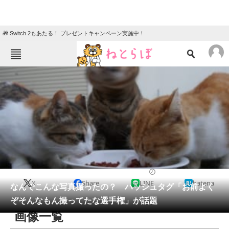
🎁 Switch 2もあたる！ プレゼントキャンペーン実施中！
ねとらぼメニュー
TOP
ニュース
エンタメ
クイズ
グルメ
地域
住まい
教育・育児
動物
リサーチ
IT・科学
2021/01/12 19:15（公開）
X
Share
LINE
hatena
会員記事
なんでこんな写真撮ったの？ ハッシュタグ「お前よく
ぞそんなもん撮ってたな選手権」が話題
メディア
画像一覧
注目記事を集めた総合ページ