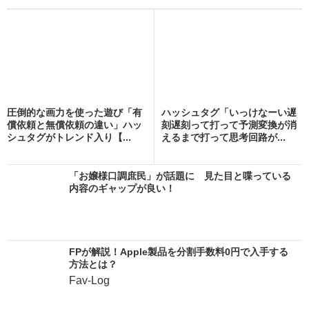
圧倒的な画力を使った遊び「有
ハッシュタグ「いっけなーい遅
償依頼と無償依頼の違い」ハッ
刻遅刻って打って予測変換が消
シュタグがトレンド入り【...
えるまで打って思考回路が...
「お嬢様口調庶民」が話題に 見た目と喋っている
内容のギャップが良い！
FPが解説！Apple製品を分割手数料0円で入手する
方法とは？
Fav-Log