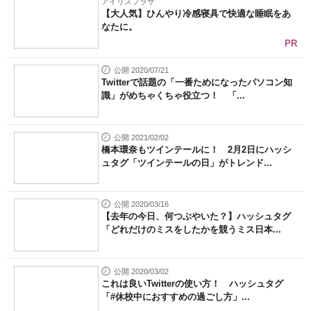
アイリスプラザ
【大人気】ひんやり冷感寝具で快適な睡眠をあ
なたに。
PR
公開 2020/07/21
Twitterで話題の「一番ためになったパソコン知
識」がめちゃくちゃ役立つ！ 「...
公開 2021/02/02
橋本環奈もツインテールに！ 2月2日にハッシ
ュタグ「ツインテールの日」がトレンド...
公開 2020/03/16
【去年の今日、何つぶやいた？】ハッシュタグ
「どれだけのミスをしたかを競うミス日本...
公開 2020/03/02
これは良いTwitterの使い方！ ハッシュタグ
「#休校中におすすめの過ごし方」...