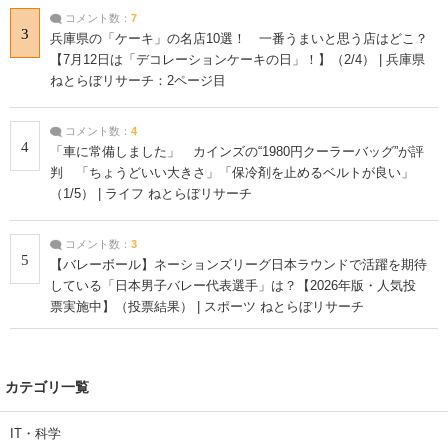
コメント数：
7
3
兵庫県の「ケーキ」の名店10選！ 一番うまいと思う店はどこ？
【7月12日は「デコレーションケーキの日」！】（2/4） | 兵庫県
ねとらぼリサーチ：2ページ目
コメント数：
4
4
「車に常備しました」 カインズの“1980円クーラーバッグ”が評
判 「ちょうどいい大きさ」「保冷剤を止めるベルトが良い」
（1/5） | ライフ ねとらぼリサーチ
コメント数：
3
5
【バレーボール】ネーションズリーグ日本ラウンドで活躍を期待
している「日本男子バレー代表選手」は？【2026年版・人気投
票実施中】（投票結果） | スポーツ ねとらぼリサーチ
カテゴリ一覧
IT・科学