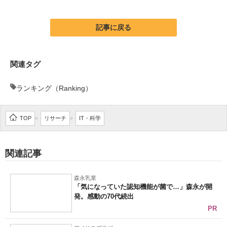
企業向けIT製品の総合サイト
記事に戻る
IT製品の技術・比較・事例
製造業のIT導入・活用を支援
関連タグ
モノづくり技術者専門サイト
ランキング（Ranking）
エレクトロニクス専門サイト
TOP
リサーチ
IT・科学
>
>
電子設計の基本と応用
エネルギーの専門メディア
関連記事
建設×テクノロジーの最前線
森永乳業
ちょっと気になるネットの話題
「気になっていた認知機能が菌で…」森永が開
発。感動の70代続出
PR