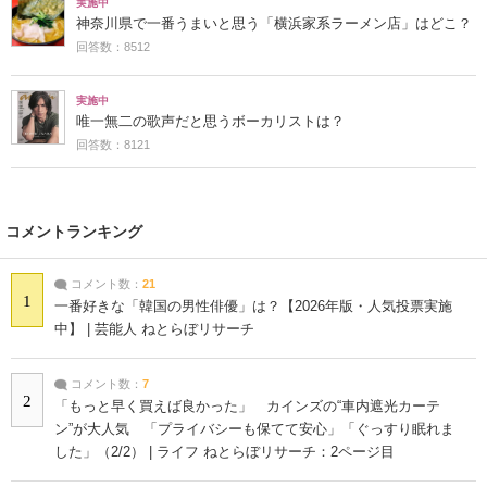
実施中
神奈川県で一番うまいと思う「横浜家系ラーメン店」はどこ？
回答数：8512
実施中
唯一無二の歌声だと思うボーカリストは？
回答数：8121
コメントランキング
コメント数：
21
1
一番好きな「韓国の男性俳優」は？【2026年版・人気投票実施
中】 | 芸能人 ねとらぼリサーチ
コメント数：
7
2
「もっと早く買えば良かった」 カインズの“車内遮光カーテ
ン”が大人気 「プライバシーも保てて安心」「ぐっすり眠れま
した」（2/2） | ライフ ねとらぼリサーチ：2ページ目