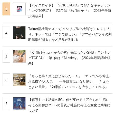
【ボイスロイド】「VOICEROID」で好きなキャララン
3
キングTOP17！ 第1位は「結月ゆかり」【2023年最新
投票結果】
Twitter新機能テストで“クソリプ防止機能”がトレンド入
4
り、ネットでは「マジで欲しい」「デマやパクツイの判
断基準が減る」など意見が割れる
「X（旧Twitter）からの移住先にしたいSNS」ランキン
5
グTOP24！ 第1位は「Misskey」【2024年最新調査結
果】
「もっと早く買えばよかった…！」 エレコムの“卓上
6
扇風機”が大人気 「手汗対策にかなり良い」「ちょう
どよい風量」「効率的にパソコンを冷やしてくれる」
【解説】いま話題の5G。何が変わる？私たちの生活に
7
与える影響は？ 5Gの普及が社会に与える変化と効果に
ついて