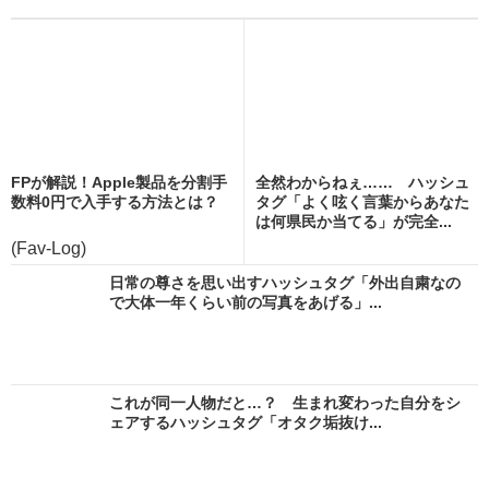
FPが解説！Apple製品を分割手
全然わからねぇ…… ハッシュ
数料0円で入手する方法とは？
タグ「よく呟く言葉からあなた
は何県民か当てる」が完全...
(Fav-Log)
日常の尊さを思い出すハッシュタグ「外出自粛なの
で大体一年くらい前の写真をあげる」...
これが同一人物だと…？ 生まれ変わった自分をシ
ェアするハッシュタグ「オタク垢抜け...