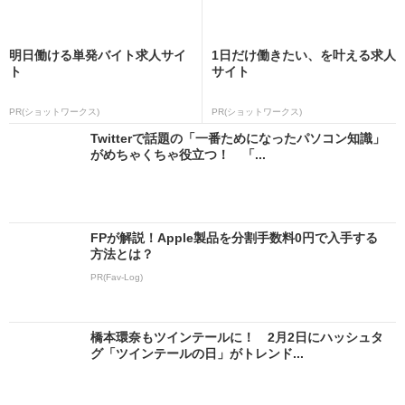
明日働ける単発バイト求人サイ
1日だけ働きたい、を叶える求人
ト
サイト
PR(ショットワークス)
PR(ショットワークス)
Twitterで話題の「一番ためになったパソコン知識」
がめちゃくちゃ役立つ！ 「...
FPが解説！Apple製品を分割手数料0円で入手する
方法とは？
PR(Fav-Log)
橋本環奈もツインテールに！ 2月2日にハッシュタ
グ「ツインテールの日」がトレンド...