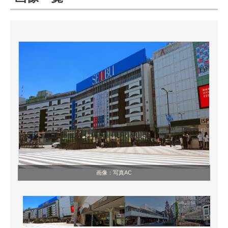
ITの今と未来を見通す
スマホと通信の最新トレンド
進化するPCとデバイスの未来
好きが集まる 比べて選べる
ビジネスと働き方のヒント
AI活用のいまが分かる
企業ITのトレンドを詳説
画像：写真AC
経営リーダーのコミュニティ
マーケ×ITの今がよく分かる
ITエンジニア向け専門サイト