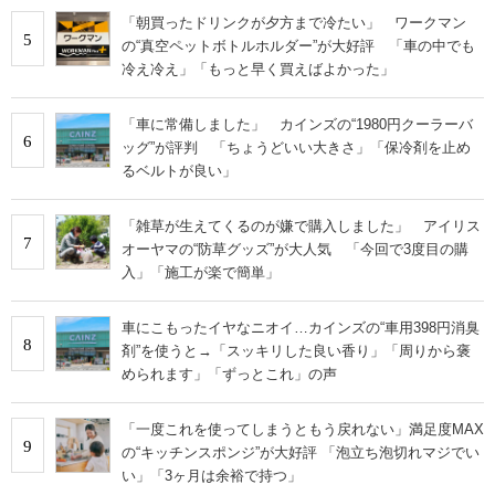
「朝買ったドリンクが夕方まで冷たい」 ワークマン
5
の“真空ペットボトルホルダー”が大好評 「車の中でも
冷え冷え」「もっと早く買えばよかった」
「車に常備しました」 カインズの“1980円クーラーバ
6
ッグ”が評判 「ちょうどいい大きさ」「保冷剤を止め
るベルトが良い」
「雑草が生えてくるのが嫌で購入しました」 アイリス
7
オーヤマの“防草グッズ”が大人気 「今回で3度目の購
入」「施工が楽で簡単」
車にこもったイヤなニオイ…カインズの“車用398円消臭
8
剤”を使うと→「スッキリした良い香り」「周りから褒
められます」「ずっとこれ」の声
「一度これを使ってしまうともう戻れない」満足度MAX
9
の“キッチンスポンジ”が大好評 「泡立ち泡切れマジでい
い」「3ヶ月は余裕で持つ」