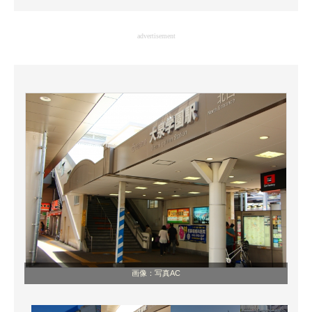
企業向けIT製品の総合サイト
advertisement
IT製品の技術・比較・事例
製造業のIT導入・活用を支援
モノづくり技術者専門サイト
エレクトロニクス専門サイト
電子設計の基本と応用
エネルギーの専門メディア
建設×テクノロジーの最前線
ちょっと気になるネットの話題
画像：写真AC