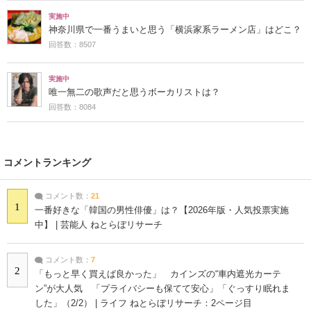
実施中
神奈川県で一番うまいと思う「横浜家系ラーメン店」はどこ？
回答数：8507
実施中
唯一無二の歌声だと思うボーカリストは？
回答数：8084
コメントランキング
コメント数：
21
1
一番好きな「韓国の男性俳優」は？【2026年版・人気投票実施
中】 | 芸能人 ねとらぼリサーチ
コメント数：
7
2
「もっと早く買えば良かった」 カインズの“車内遮光カーテ
ン”が大人気 「プライバシーも保てて安心」「ぐっすり眠れま
した」（2/2） | ライフ ねとらぼリサーチ：2ページ目