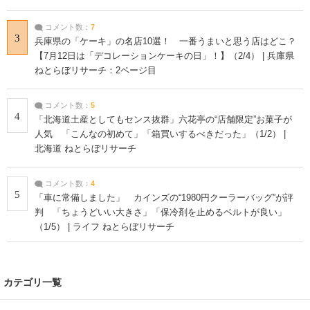
コメント数：
7
3
兵庫県の「ケーキ」の名店10選！ 一番うまいと思う店はどこ？
【7月12日は「デコレーションケーキの日」！】（2/4） | 兵庫県
ねとらぼリサーチ：2ページ目
コメント数：
5
4
「北海道土産としてもセンス抜群」六花亭の“店舗限定”お菓子が
人気 「こんなの初めて」「箱買いするべきだった」（1/2） |
北海道 ねとらぼリサーチ
コメント数：
4
5
「車に常備しました」 カインズの“1980円クーラーバッグ”が評
判 「ちょうどいい大きさ」「保冷剤を止めるベルトが良い」
（1/5） | ライフ ねとらぼリサーチ
カテゴリ一覧