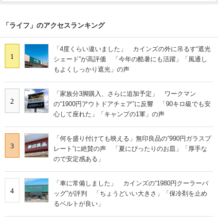
「ライフ」のアクセスランキング
「4度くらい違いました」 カインズの外に吊るす“遮光
1
シェード”が高評価 「今年の酷暑にも活躍」「風通し
もよくしっかり遮光」の声
「家族分3脚購入、さらに追加予定」 ワークマン
2
の“1900円アウトドアチェア”に反響 「90キロ級でも安
心して座れた」「キャンプの1軍」の声
「何を盛り付けても映える」無印良品の“990円ガラスプ
3
レート”に絶賛の声 「夏にぴったりのお皿」「厚手な
ので安定感ある」
「車に常備しました」 カインズの“1980円クーラーバ
4
ッグ”が評判 「ちょうどいい大きさ」「保冷剤を止め
るベルトが良い」