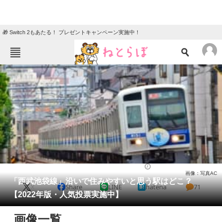
🎁 Switch 2もあたる！ プレゼントキャンペーン実施中！
ねとらぼメニュー
TOP
ニュース
エンタメ
クイズ
グルメ
地域
住まい
教育・育児
動物
リサーチ
ライフ
2022/10/23 11:30（公開）
画像：写真AC
会員記事
「西武池袋線」沿いで住みやすいと思う駅はどこ？
X
Share
LINE
hatena
71
【2022年版・人気投票実施中】
メディア
画像一覧
注目記事を集めた総合ページ