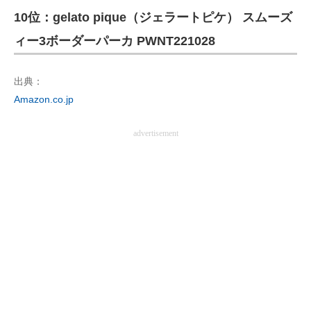
10位：gelato pique（ジェラートピケ） スムーズ
ITの今と未来を見通す
ィー3ボーダーパーカ PWNT221028
スマホと通信の最新トレンド
出典：
進化するPCとデバイスの未来
Amazon.co.jp
好きが集まる 比べて選べる
advertisement
ビジネスと働き方のヒント
AI活用のいまが分かる
企業ITのトレンドを詳説
経営リーダーのコミュニティ
マーケ×ITの今がよく分かる
ITエンジニア向け専門サイト