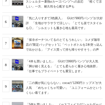
5
スシェルター暑熱αカーゴパンツ”への反応 「軽くて涼
しい」一方、耐久性を心配する声も
「気に入りすぎて3色購入」 GUの“990円パンツ”が大好
6
評 「生地がサラサラで涼しい」「とても楽でスタイル
も◎」「シルエットも履き心地も最高です」
「保冷ポーチついてるのとてもうれしい」 コメダ珈琲
7
店の“限定バッグセット”に「ペットボトルを2本突っ込ん
で出かける」「アイス買って持ち帰りやすそう」の声
「4本も買いました」 GUの“2990円パンツ”が大人気
8
「脚が細く見える」「とても柔らかく履き心地抜群」
「仕事でもプライベートでも重宝します」
「二の腕が気にならない」cocaの“1290円トップス”が大
9
人気 「めちゃくちゃ可愛い」「ユニフォームかという
くらい着てます」
「5個も買いました」 ノースフェイスの“ショルダーバ