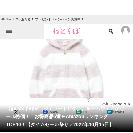
🎁 Switch 2もあたる！ プレゼントキャンペーン実施中！
ねとらぼメニュー
TOP
ニュース
エンタメ
クイズ
グルメ
地域
住まい
教育・育児
動物
リサーチ
ファッション
2022/10/15 18:10（公開）
出典：Amazon.co.jp
会員記事
【gelato pique（ジェラートピケ）】ルームウェアがセ
X
Share
LINE
hatena
ール特価！ お得商品6選＆Amazonランキング
メディア
TOP10！【タイムセール祭り／2022年10月15日】
目次を表示
注目記事を集めた総合ページ