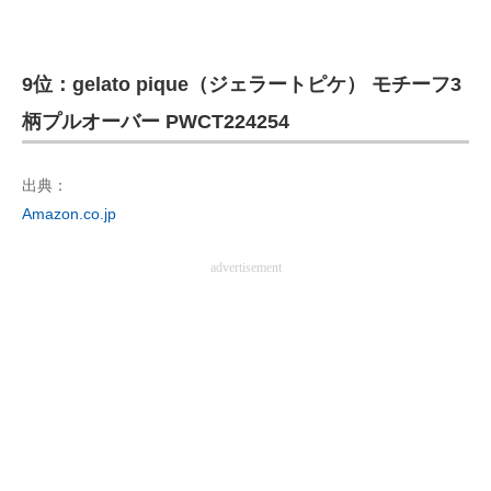
企業向けIT製品の総合サイト
IT製品の技術・比較・事例
9位：gelato pique（ジェラートピケ） モチーフ3
柄プルオーバー PWCT224254
製造業のIT導入・活用を支援
モノづくり技術者専門サイト
出典：
Amazon.co.jp
エレクトロニクス専門サイト
電子設計の基本と応用
advertisement
エネルギーの専門メディア
建設×テクノロジーの最前線
ちょっと気になるネットの話題