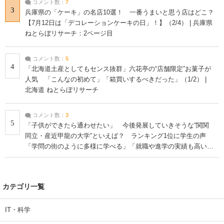
コメント数：
7
3
兵庫県の「ケーキ」の名店10選！ 一番うまいと思う店はどこ？
【7月12日は「デコレーションケーキの日」！】（2/4） | 兵庫県
ねとらぼリサーチ：2ページ目
コメント数：
5
4
「北海道土産としてもセンス抜群」六花亭の“店舗限定”お菓子が
人気 「こんなの初めて」「箱買いするべきだった」（1/2） |
北海道 ねとらぼリサーチ
コメント数：
3
5
「子供ができたら通わせたい」 今後発展していきそうな“関関
同立・産近甲龍の大学”といえば？ ランキング1位に学生の声
「学問の街のように多様に学べる」「就職や進学の実績も高い」
| 大学 ねとらぼリサーチ
カテゴリ一覧
IT・科学