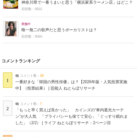
神奈川県で一番うまいと思う「横浜家系ラーメン店」はどこ？
回答数：8502
実施中
唯一無二の歌声だと思うボーカリストは？
回答数：8060
コメントランキング
コメント数：
20
1
一番好きな「韓国の男性俳優」は？【2026年版・人気投票実施
中】（投票結果） | 芸能人 ねとらぼリサーチ
コメント数：
7
2
「もっと早く買えば良かった」 カインズの“車内遮光カーテ
ン”が大人気 「プライバシーも保てて安心」「ぐっすり眠れま
した」（2/2） | ライフ ねとらぼリサーチ：2ページ目