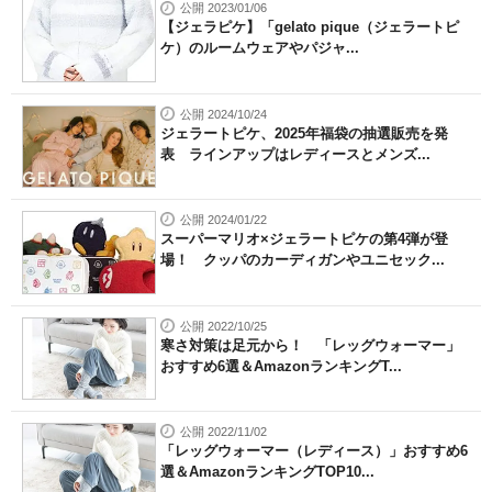
公開 2023/01/06
【ジェラピケ】「gelato pique（ジェラートピ
ケ）のルームウェアやパジャ...
公開 2024/10/24
ジェラートピケ、2025年福袋の抽選販売を発
表 ラインアップはレディースとメンズ...
公開 2024/01/22
スーパーマリオ×ジェラートピケの第4弾が登
場！ クッパのカーディガンやユニセック...
公開 2022/10/25
寒さ対策は足元から！ 「レッグウォーマー」
おすすめ6選＆AmazonランキングT...
公開 2022/11/02
「レッグウォーマー（レディース）」おすすめ6
選＆AmazonランキングTOP10...