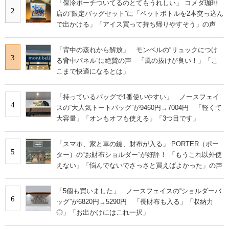
「保冷ポーチついてるのとてもうれしい」 コメダ珈琲
2
店の“限定バッグセット”に「ペットボトルを2本突っ込ん
で出かける」「アイス買って持ち帰りやすそう」の声
「背中の蒸れから解放」 モンベルの“リュックにつけ
3
る背中パネル”に絶賛の声 「風の抜けが良い！」「こ
こまで快適になるとは」
「持っているバッグで1番使いやすい」 ノースフェイ
4
スの“大人気トートバッグ”が9460円→7004円 「軽くて
大容量」「オンもオフも使える」「3つ目です」
「スマホ、家と車の鍵、財布が入る」 PORTER（ポー
5
ター）の“お財布ショルダー”が好評！ 「もうこれ以外使
えない」「悩んでないでさっさと買えばよかった」の声
「5個も買いました」 ノースフェイスの“ショルダーバ
6
ッグ”が6820円→5290円 「長財布も入る」「収納力
◎」「お出かけにはこれ一択」