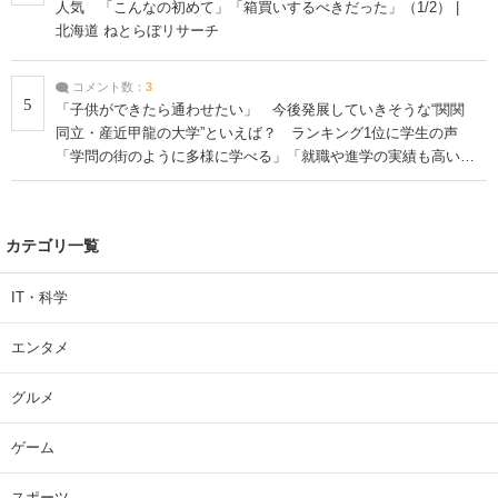
人気 「こんなの初めて」「箱買いするべきだった」（1/2） |
北海道 ねとらぼリサーチ
コメント数：
3
5
「子供ができたら通わせたい」 今後発展していきそうな“関関
同立・産近甲龍の大学”といえば？ ランキング1位に学生の声
「学問の街のように多様に学べる」「就職や進学の実績も高い」
| 大学 ねとらぼリサーチ
カテゴリ一覧
IT・科学
エンタメ
グルメ
ゲーム
スポーツ