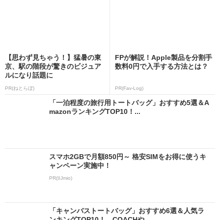
【思わず見ちゃう！】猛暑の東
FPが解説！Apple製品を分割手
京、駅の階段が驚きのビジュア
数料0円で入手する方法とは？
ルになり話題に
PR(ねとらぼ)
PR(Fav-Log)
「一泊程度の旅行用トートバッグ」おすすめ5選＆A
mazonランキングTOP10！...
スマホ2GBで月額850円～ 格安SIMをお得に使うキ
ャンペーン実施中！
PR(IIJmio)
「キャンバストートバッグ」おすすめ6選＆人気ラ
ンキングTOP10！ COACHや...