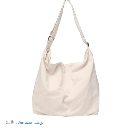
出典：
Amazon.co.jp