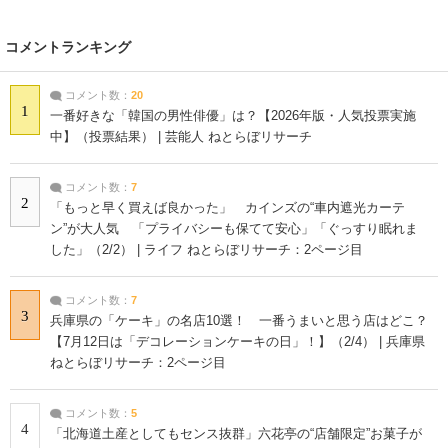
コメントランキング
コメント数：
20
1
一番好きな「韓国の男性俳優」は？【2026年版・人気投票実施
中】（投票結果） | 芸能人 ねとらぼリサーチ
コメント数：
7
2
「もっと早く買えば良かった」 カインズの“車内遮光カーテ
ン”が大人気 「プライバシーも保てて安心」「ぐっすり眠れま
した」（2/2） | ライフ ねとらぼリサーチ：2ページ目
コメント数：
7
3
兵庫県の「ケーキ」の名店10選！ 一番うまいと思う店はどこ？
【7月12日は「デコレーションケーキの日」！】（2/4） | 兵庫県
ねとらぼリサーチ：2ページ目
コメント数：
5
4
「北海道土産としてもセンス抜群」六花亭の“店舗限定”お菓子が