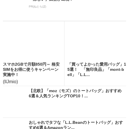
PR(ねとらぼ)
スマホ2GBで月額850円～ 格安
「買ってよかった愛用バッグ」1
SIMをお得に使うキャンペーン
5選！ 「無印良品」「mont-b
実施中！
ell」「L.L...
(IIJmio)
【北欧】「moz（モズ）のトートバッグ」おすすめ
6選＆人気ランキングTOP10！...
おしゃれでタフな「L.L.Beanのトートバッグ」おす
すめ6選＆Amazonラン...