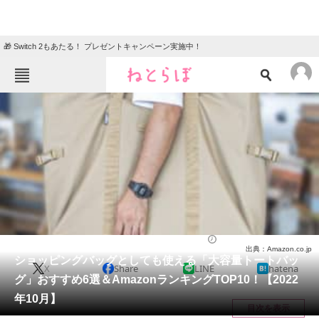
🎁 Switch 2もあたる！ プレゼントキャンペーン実施中！
ねとらぼメニュー
TOP
ニュース
エンタメ
クイズ
グルメ
地域
住まい
教育・育児
動物
リサーチ
バッグ
2022/10/18 17:00（公開）
出典：Amazon.co.jp
会員記事
ショッピングバッグとしても使える「大容量トートバッ
X
Share
LINE
hatena
グ」おすすめ6選＆AmazonランキングTOP10！【2022
メディア
年10月】
目次を表示
注目記事を集めた総合ページ