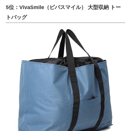
5位：VivaSmile（ビバスマイル） 大型収納 トー
ITの今と未来を見通す
トバッグ
スマホと通信の最新トレンド
進化するPCとデバイスの未来
好きが集まる 比べて選べる
ビジネスと働き方のヒント
AI活用のいまが分かる
企業ITのトレンドを詳説
経営リーダーのコミュニティ
マーケ×ITの今がよく分かる
ITエンジニア向け専門サイト