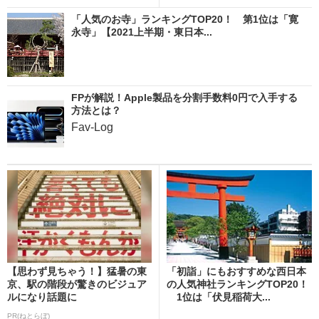
「人気のお寺」ランキングTOP20！ 第1位は「寛
永寺」【2021上半期・東日本...
FPが解説！Apple製品を分割手数料0円で入手する
方法とは？
Fav-Log
【思わず見ちゃう！】猛暑の東
「初詣」にもおすすめな西日本
京、駅の階段が驚きのビジュア
の人気神社ランキングTOP20！
ルになり話題に
1位は「伏見稲荷大...
PR(ねとらぼ)