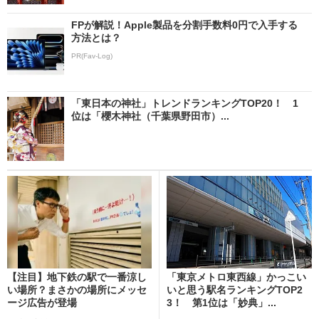
FPが解説！Apple製品を分割手数料0円で入手する
方法とは？
PR(Fav-Log)
「東日本の神社」トレンドランキングTOP20！ 1
位は「櫻木神社（千葉県野田市）...
【注目】地下鉄の駅で一番涼し
「東京メトロ東西線」かっこい
い場所？まさかの場所にメッセ
いと思う駅名ランキングTOP2
ージ広告が登場
3！ 第1位は「妙典」...