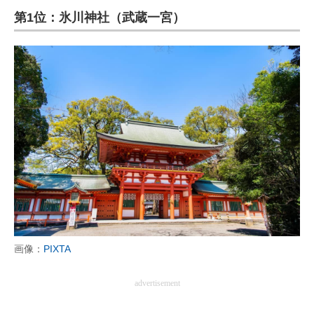
第1位：氷川神社（武蔵一宮）
ITの今と未来を見通す
スマホと通信の最新トレンド
進化するPCとデバイスの未来
好きが集まる 比べて選べる
ビジネスと働き方のヒント
AI活用のいまが分かる
企業ITのトレンドを詳説
経営リーダーのコミュニティ
画像：
PIXTA
マーケ×ITの今がよく分かる
advertisement
ITエンジニア向け専門サイト