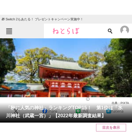
🎁 Switch 2もあたる！ プレゼントキャンペーン実施中！
ねとらぼメニュー
TOP
ニュース
エンタメ
クイズ
グルメ
地域
住まい
教育・育児
動物
リサーチ
人気スポット
2022/10/21 17:25（公開）
出典：PIXTA
会員記事
「秋に人気の神社」ランキングTOP15！ 第1位は「氷
X
Share
LINE
hatena
川神社（武蔵一宮）」【2022年最新調査結果】
メディア
目次を表示
注目記事を集めた総合ページ