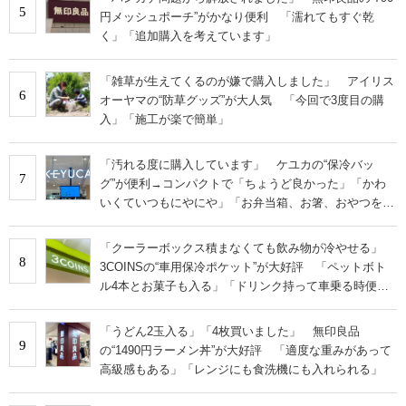
5
円メッシュポーチ”がかなり便利 「濡れてもすぐ乾
く」「追加購入を考えています」
「雑草が生えてくるのが嫌で購入しました」 アイリス
6
オーヤマの“防草グッズ”が大人気 「今回で3度目の購
入」「施工が楽で簡単」
「汚れる度に購入しています」 ケユカの“保冷バッ
7
グ”が便利→コンパクトで「ちょうど良かった」「かわ
いくていつもにやにや」「お弁当箱、お箸、おやつを入
れるのに十分」
「クーラーボックス積まなくても飲み物が冷やせる」
8
3COINSの“車用保冷ポケット”が大好評 「ペットボト
ル4本とお菓子も入る」「ドリンク持って車乗る時便
利」
「うどん2玉入る」「4枚買いました」 無印良品
9
の“1490円ラーメン丼”が大好評 「適度な重みがあって
高級感もある」「レンジにも食洗機にも入れられる」