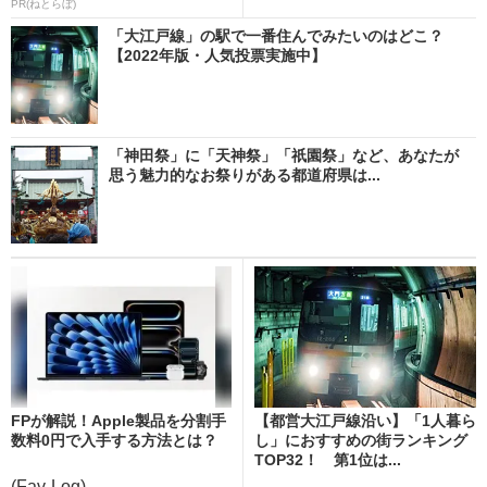
PR(ねとらぼ)
「大江戸線」の駅で一番住んでみたいのはどこ？
【2022年版・人気投票実施中】
「神田祭」に「天神祭」「祇園祭」など、あなたが
思う魅力的なお祭りがある都道府県は...
FPが解説！Apple製品を分割手
【都営大江戸線沿い】「1人暮ら
数料0円で入手する方法とは？
し」におすすめの街ランキング
TOP32！ 第1位は...
(Fav-Log)