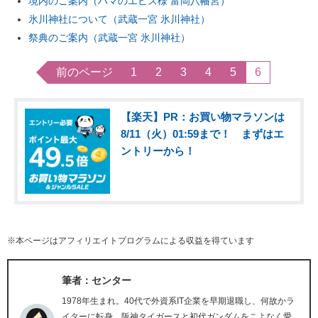
境内のご案内（ハマのエビス様 富岡八幡宮）
氷川神社について（武蔵一宮 氷川神社）
祭典のご案内（武蔵一宮 氷川神社）
前のページ
1
2
3
4
5
6
【楽天】PR：お買い物マラソンは
8/11（火）01:59まで！ まずはエ
ントリーから！
※本ページはアフィリエイトプログラムによる収益を得ています
筆者：センター
1978年生まれ。40代で外資系IT企業を早期退職し、何故かラ
イターに転身。阪神タイガースと初代ガンダムをこよなく愛