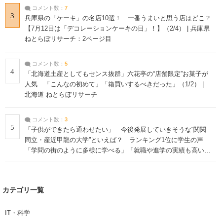
コメント数：
7
3
兵庫県の「ケーキ」の名店10選！ 一番うまいと思う店はどこ？
【7月12日は「デコレーションケーキの日」！】（2/4） | 兵庫県
ねとらぼリサーチ：2ページ目
コメント数：
5
4
「北海道土産としてもセンス抜群」六花亭の“店舗限定”お菓子が
人気 「こんなの初めて」「箱買いするべきだった」（1/2） |
北海道 ねとらぼリサーチ
コメント数：
3
5
「子供ができたら通わせたい」 今後発展していきそうな“関関
同立・産近甲龍の大学”といえば？ ランキング1位に学生の声
「学問の街のように多様に学べる」「就職や進学の実績も高い」
| 大学 ねとらぼリサーチ
カテゴリ一覧
IT・科学