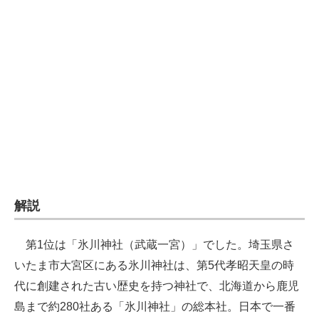
企業向けIT製品の総合サイト
IT製品の技術・比較・事例
製造業のIT導入・活用を支援
モノづくり技術者専門サイト
エレクトロニクス専門サイト
電子設計の基本と応用
エネルギーの専門メディア
解説
建設×テクノロジーの最前線
第1位は「氷川神社（武蔵一宮）」でした。埼玉県さ
ちょっと気になるネットの話題
いたま市大宮区にある氷川神社は、第5代孝昭天皇の時
代に創建された古い歴史を持つ神社で、北海道から鹿児
島まで約280社ある「氷川神社」の総本社。日本で一番