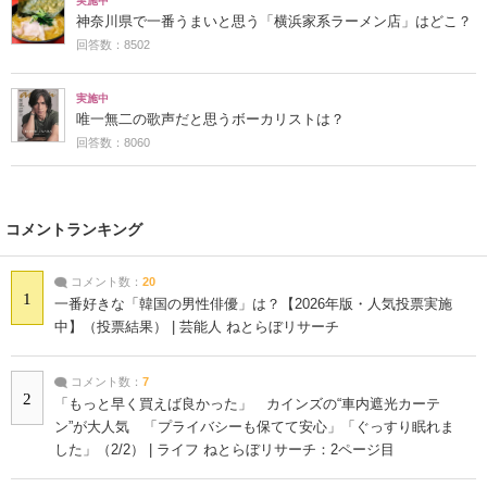
実施中
神奈川県で一番うまいと思う「横浜家系ラーメン店」はどこ？
回答数：8502
実施中
唯一無二の歌声だと思うボーカリストは？
回答数：8060
コメントランキング
コメント数：
20
1
一番好きな「韓国の男性俳優」は？【2026年版・人気投票実施
中】（投票結果） | 芸能人 ねとらぼリサーチ
コメント数：
7
2
「もっと早く買えば良かった」 カインズの“車内遮光カーテ
ン”が大人気 「プライバシーも保てて安心」「ぐっすり眠れま
した」（2/2） | ライフ ねとらぼリサーチ：2ページ目