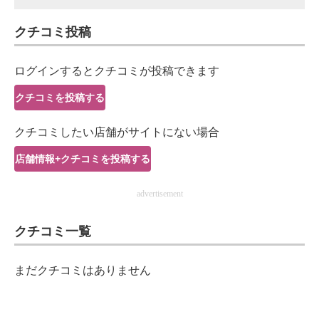
スマホと通信の最新トレンド
クチコミ投稿
進化するPCとデバイスの未来
ログインするとクチコミが投稿できます
好きが集まる 比べて選べる
クチコミを投稿する
ビジネスと働き方のヒント
クチコミしたい店舗がサイトにない場合
AI活用のいまが分かる
店舗情報+クチコミを投稿する
企業ITのトレンドを詳説
advertisement
経営リーダーのコミュニティ
クチコミ一覧
マーケ×ITの今がよく分かる
まだクチコミはありません
ITエンジニア向け専門サイト
企業向けIT製品の総合サイト