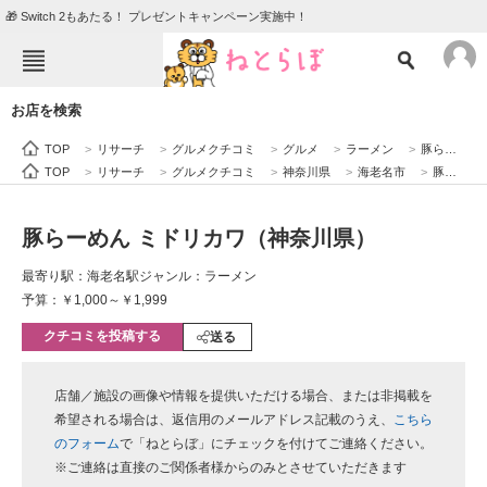
🎁 Switch 2もあたる！ プレゼントキャンペーン実施中！
ねとらぼメニュー
お店を検索
TOP
ニュース
TOP
>
リサーチ
>
グルメクチコミ
>
グルメ
>
ラーメン
>
豚らーめん ミドリカワ（神奈川県）
エンタメ
クイズ
TOP
>
リサーチ
>
グルメクチコミ
>
神奈川県
>
海老名市
>
豚らーめん ミドリカワ（神奈川県）
グルメ
地域
豚らーめん ミドリカワ（神奈川県）
住まい
教育・育児
最寄り駅：海老名駅
ジャンル：ラーメン
動物
リサーチ
予算：￥1,000～￥1,999
クチコミを投稿する
会員記事
送る
メディア
店舗／施設の画像や情報を提供いただける場合、または非掲載を
希望される場合は、返信用のメールアドレス記載のうえ、
こちら
注目記事を集めた総合ページ
のフォーム
で「ねとらぼ」にチェックを付けてご連絡ください。
※ご連絡は直接のご関係者様からのみとさせていただきます
ITの今と未来を見通す