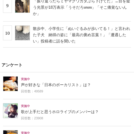
「振り返ったらミヤマクワガタぶら下げてた」→目を疑
9
う光景が18万表示「うそだろwww」「そこ痛覚ないん
か」
散歩中、小学生に「ぬいぐるみが歩いてる！」と言われ
10
た子犬 納得の姿に「最高の褒め言葉！」「遭遇した
い」投稿者に話を聞いた
アンケート
実施中
声が好きな「日本のボーカリスト」は？
回答数：49589
実施中
歌が上手だと思うホロライブのメンバーは？
回答数：23908
実施中