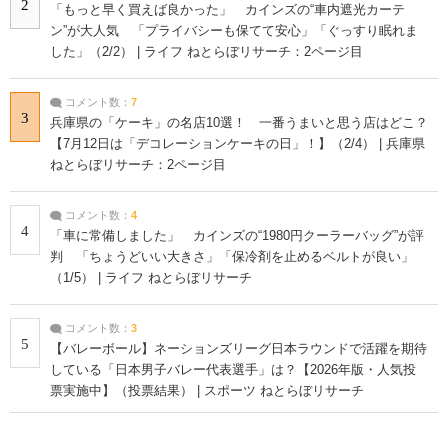
2
「もっと早く買えば良かった」 カインズの“車内遮光カーテ
ン”が大人気 「プライバシーも保てて安心」「ぐっすり眠れま
した」（2/2） | ライフ ねとらぼリサーチ：2ページ目
コメント数：
7
3
兵庫県の「ケーキ」の名店10選！ 一番うまいと思う店はどこ？
【7月12日は「デコレーションケーキの日」！】（2/4） | 兵庫県
ねとらぼリサーチ：2ページ目
コメント数：
4
4
「車に常備しました」 カインズの“1980円クーラーバッグ”が評
判 「ちょうどいい大きさ」「保冷剤を止めるベルトが良い」
（1/5） | ライフ ねとらぼリサーチ
コメント数：
3
5
【バレーボール】ネーションズリーグ日本ラウンドで活躍を期待
している「日本男子バレー代表選手」は？【2026年版・人気投
票実施中】（投票結果） | スポーツ ねとらぼリサーチ