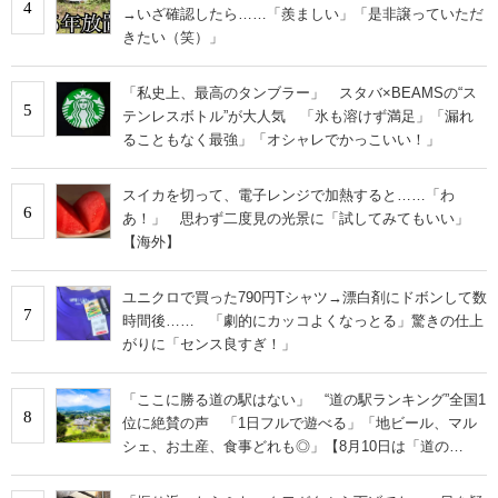
4
→いざ確認したら……「羨ましい」「是非譲っていただ
きたい（笑）」
「私史上、最高のタンブラー」 スタバ×BEAMSの“ス
5
テンレスボトル”が大人気 「氷も溶けず満足」「漏れ
ることもなく最強」「オシャレでかっこいい！」
スイカを切って、電子レンジで加熱すると……「わ
6
あ！」 思わず二度見の光景に「試してみてもいい」
【海外】
ユニクロで買った790円Tシャツ→漂白剤にドボンして数
7
時間後…… 「劇的にカッコよくなっとる」驚きの仕上
がりに「センス良すぎ！」
「ここに勝る道の駅はない」 “道の駅ランキング”全国1
8
位に絶賛の声 「1日フルで遊べる」「地ビール、マル
シェ、お土産、食事どれも◎」【8月10日は「道の
日」！】