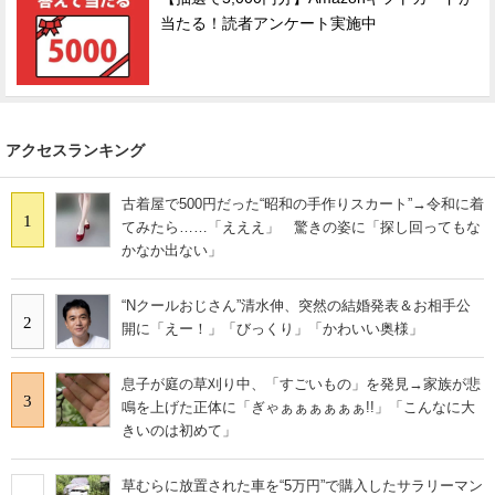
当たる！読者アンケート実施中
アクセスランキング
古着屋で500円だった“昭和の手作りスカート”→令和に着
1
てみたら……「えええ」 驚きの姿に「探し回ってもな
かなか出ない」
“Nクールおじさん”清水伸、突然の結婚発表＆お相手公
2
開に「えー！」「びっくり」「かわいい奥様」
息子が庭の草刈り中、「すごいもの」を発見→家族が悲
3
鳴を上げた正体に「ぎゃぁぁぁぁぁぁ!!」「こんなに大
きいのは初めて」
草むらに放置された車を“5万円”で購入したサラリーマン