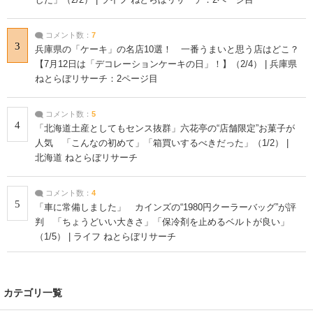
コメント数：
7
3
兵庫県の「ケーキ」の名店10選！ 一番うまいと思う店はどこ？
【7月12日は「デコレーションケーキの日」！】（2/4） | 兵庫県
ねとらぼリサーチ：2ページ目
コメント数：
5
4
「北海道土産としてもセンス抜群」六花亭の“店舗限定”お菓子が
人気 「こんなの初めて」「箱買いするべきだった」（1/2） |
北海道 ねとらぼリサーチ
コメント数：
4
5
「車に常備しました」 カインズの“1980円クーラーバッグ”が評
判 「ちょうどいい大きさ」「保冷剤を止めるベルトが良い」
（1/5） | ライフ ねとらぼリサーチ
カテゴリ一覧