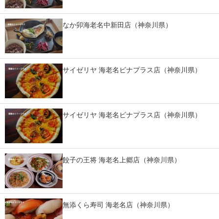
IT製品の技術・比較・事例
なか卯海老名中新田店（神奈川県）
製造業のIT導入・活用を支援
モノづくり技術者専門サイト
サイゼリヤ 海老名ビナプラス店（神奈川県）
エレクトロニクス専門サイト
電子設計の基本と応用
エネルギーの専門メディア
サイゼリヤ 海老名ビナプラス店（神奈川県）
建設×テクノロジーの最前線
ちょっと気になるネットの話題
餃子の王将 海老名上郷店（神奈川県）
無添くら寿司 海老名店（神奈川県）