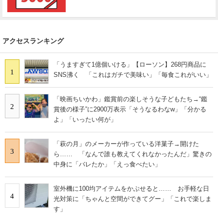
アクセスランキング
「うますぎて1億個いける」【ローソン】268円商品に
1
SNS沸く 「これはガチで美味い」「毎食これがいい」
「映画ちいかわ」鑑賞前の楽しそうな子どもたち→“鑑
2
賞後の様子”に2900万表示「そうなるわなw」「分かる
よ」「いったい何が」
「萩の月」のメーカーが作っている洋菓子→開けた
3
ら…… 「なんで誰も教えてくれなかったんだ」驚きの
中身に「バレたか」「えっ食べたい」
室外機に100均アイテムをかぶせると…… お手軽な日
4
光対策に「ちゃんと空間ができてグー」「これで楽しま
す」