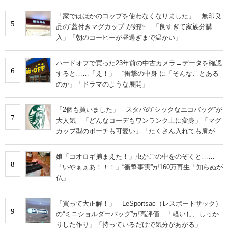
「家ではほかのコップを使わなくなりました」 無印良
5
品の“蓋付きマグカップ”が好評 「良すぎて家族分購
入」「朝のコーヒーが昼過ぎまで温かい」
ハードオフで買った23年前の中古カメラ→データを確認
6
すると……「え！」 “衝撃の中身”に「そんなことある
のか」「ドラマのような展開」
「2個も買いました」 スタバの“シックなエコバッグ”が
7
大人気 「どんなコーデもワンランク上に変身」「マグ
カップ型のポーチも可愛い」「たくさん入れても肩が痛
くならない」
娘「コオロギ捕まえた！」虫かごの中をのぞくと……
8
「いやぁぁあ！！！」“衝撃事実”が160万再生「知らぬが
仏」
「買って大正解！」 LeSportsac（レスポートサック）
9
の“ミニショルダーバッグ”が高評価 「軽いし、しっか
りした作り」「持っているだけで気分があがる」