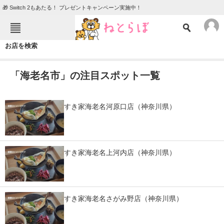
🎁 Switch 2もあたる！ プレゼントキャンペーン実施中！
ねとらぼメニュー
お店を検索
TOP
ニュース
「海老名市」の注目スポット一覧
エンタメ
クイズ
グルメ
地域
すき家海老名河原口店（神奈川県）
住まい
教育・育児
動物
リサーチ
すき家海老名上河内店（神奈川県）
会員記事
メディア
すき家海老名さがみ野店（神奈川県）
注目記事を集めた総合ページ
ITの今と未来を見通す