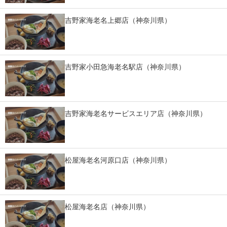
スマホと通信の最新トレンド
吉野家海老名上郷店（神奈川県）
進化するPCとデバイスの未来
好きが集まる 比べて選べる
吉野家小田急海老名駅店（神奈川県）
ビジネスと働き方のヒント
AI活用のいまが分かる
吉野家海老名サービスエリア店（神奈川県）
企業ITのトレンドを詳説
経営リーダーのコミュニティ
松屋海老名河原口店（神奈川県）
マーケ×ITの今がよく分かる
ITエンジニア向け専門サイト
松屋海老名店（神奈川県）
企業向けIT製品の総合サイト