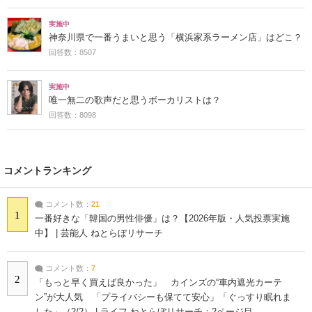
実施中
神奈川県で一番うまいと思う「横浜家系ラーメン店」はどこ？
回答数：8507
実施中
唯一無二の歌声だと思うボーカリストは？
回答数：8098
コメントランキング
コメント数：
21
1
一番好きな「韓国の男性俳優」は？【2026年版・人気投票実施
中】 | 芸能人 ねとらぼリサーチ
コメント数：
7
2
「もっと早く買えば良かった」 カインズの“車内遮光カーテ
ン”が大人気 「プライバシーも保てて安心」「ぐっすり眠れま
した」（2/2） | ライフ ねとらぼリサーチ：2ページ目