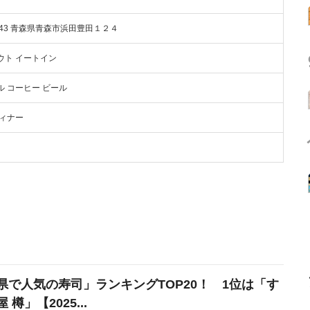
0843 青森県青森市浜田豊田１２４
ウト イートイン
ル コーヒー ビール
ディナー
県で人気の寿司」ランキングTOP20！ 1位は「す
 樽」【2025...