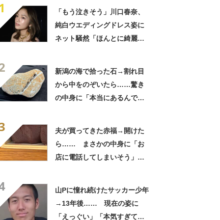
1
「もう泣きそう」川口春奈、
純白ウエディングドレス姿に
ネット騒然「ほんとに綺麗」
「この笑顔が切なすぎる」
2
新潟の海で拾った石→割れ目
から中をのぞいたら……驚き
の中身に「本当にあるんです
ね！」「お宝だ」
3
夫が買ってきた赤福→開けた
ら…… まさかの中身に「お
店に電話してしまいそう」
「さすがに初めて見ました
4
笑」と107万表示
山Pに憧れ続けたサッカー少年
→13年後…… 現在の姿に
「えっぐい」「本気すぎて尊