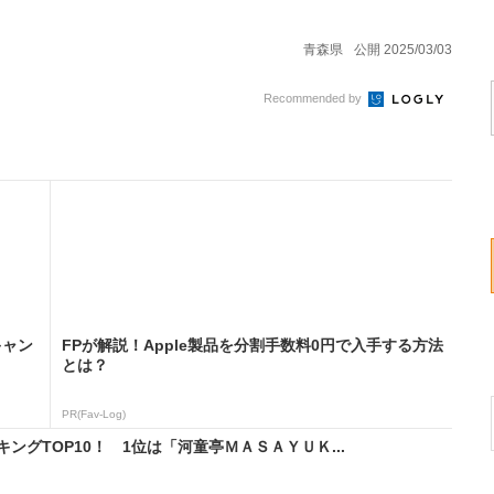
青森県
公開 2025/03/03
Recommended by
キャン
FPが解説！Apple製品を分割手数料0円で入手する方法
とは？
PR(Fav-Log)
グTOP10！ 1位は「河童亭ＭＡＳＡＹＵＫ...