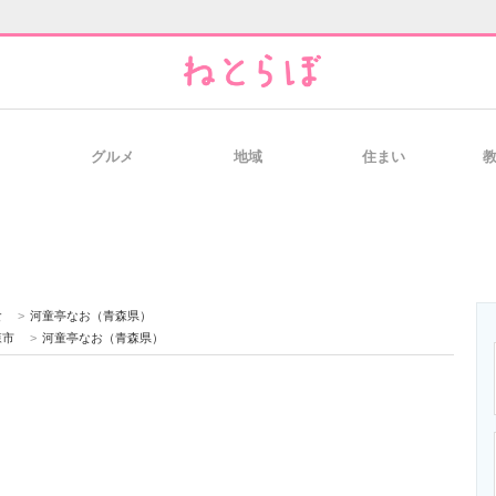
グルメ
地域
住まい
と未来を見通す
スマホと通信の最新トレンド
進化するPCとデ
のいまが分かる
企業ITのトレンドを詳説
経営リーダーの
食
>
河童亭なお（青森県）
森市
>
河童亭なお（青森県）
T製品の総合サイト
IT製品の技術・比較・事例
製造業のIT導入