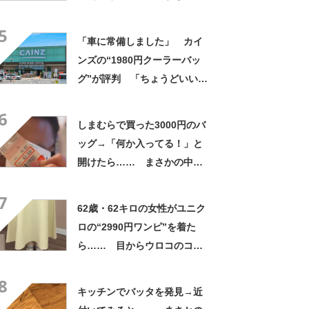
敬する」と49万再生
5
「車に常備しました」 カイ
ンズの“1980円クーラーバッ
グ”が評判 「ちょうどいい大
きさ」「保冷剤を止めるベル
6
トが良い」
しまむらで買った3000円のバ
ッグ→「何か入ってる！」と
開けたら…… まさかの中身
に「買いに走った」「コスパ
7
良すぎる」
62歳・62キロの女性がユニク
ロの“2990円ワンピ”を着た
ら…… 目からウロコのコー
デに「全色ほしいくらい」
8
「参考になりました」
キッチンでバッタを発見→近