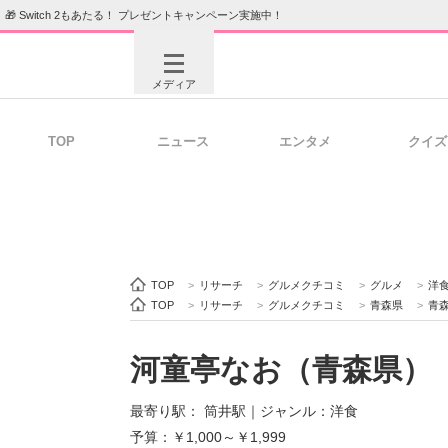
🎁 Switch 2もあたる！ プレゼントキャンペーン実施中！
メディア
TOP
ニュース
エンタメ
クイズ
注目記事を集めた総合ページ
ITの今
ビジネスと働き方のヒント
AI活用
TOP
>
リサーチ
>
グルメクチコミ
>
グルメ
>
洋
TOP
>
リサーチ
>
グルメクチコミ
>
青森県
>
青
河童亭なお（青森県）
ITエンジニア向け専門サイト
企業向けI
最寄り駅： 筒井駅
｜
ジャンル：洋食
予算：￥1,000～￥1,999