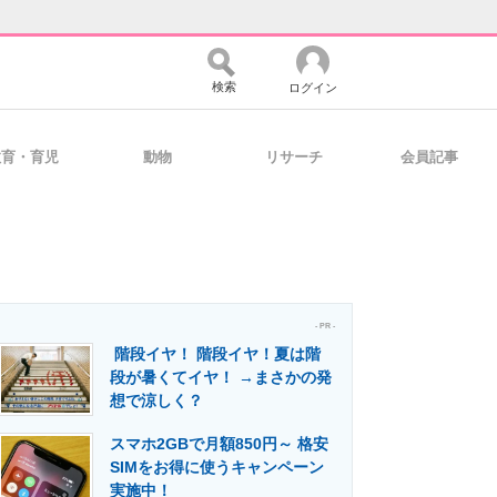
検索
ログイン
教育・育児
動物
リサーチ
会員記事
バイスの未来
好きが集まる 比べて選べる
コミュニティ
マーケ×ITの今がよく分かる
- PR -
階段イヤ！ 階段イヤ！夏は階
段が暑くてイヤ！ →まさかの発
想で涼しく？
・活用を支援
スマホ2GBで月額850円～ 格安
SIMをお得に使うキャンペーン
実施中！