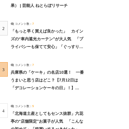
果） | 芸能人 ねとらぼリサーチ
コメント数：
7
2
「もっと早く買えば良かった」 カイン
ズの“車内遮光カーテン”が大人気 「プ
ライバシーも保てて安心」「ぐっすり眠
れました」（2/2） | ライフ ねとらぼリ
サーチ：2ページ目
コメント数：
7
3
兵庫県の「ケーキ」の名店10選！ 一番
うまいと思う店はどこ？【7月12日は
「デコレーションケーキの日」！】
（2/4） | 兵庫県 ねとらぼリサーチ：2ペ
ージ目
コメント数：
5
4
「北海道土産としてもセンス抜群」六花
亭の“店舗限定”お菓子が人気 「こんな