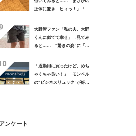
付いてみると…… まさかの
正体に驚き「ヒィっ！」「心
臓に悪いよね、、、」
9
大野智ファン「私の夫、大野
くんに似てて幸せ」→見てみ
ると…… ‟驚きの姿”に「最
高すぎません？」「本物かと
10
思いました！」
「通勤用に買ったけど、めち
ゃくちゃ良い！」 モンベル
の“ビジネスリュック”が好
評 「615グラムで軽い」
「たくさん入る」「満員電車
に乗りやすくなった」
アンケート