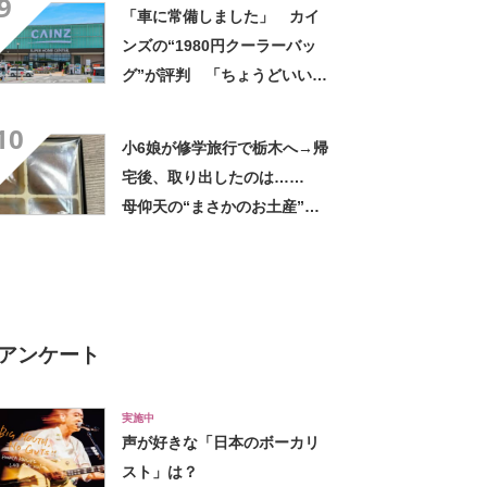
9
「車に常備しました」 カイ
ンズの“1980円クーラーバッ
グ”が評判 「ちょうどいい大
きさ」「保冷剤を止めるベル
10
トが良い」
小6娘が修学旅行で栃木へ→帰
宅後、取り出したのは……
母仰天の“まさかのお土産”に
「仕掛けが凄すぎる!!」「娘
から賄賂がw」
アンケート
実施中
声が好きな「日本のボーカリ
スト」は？