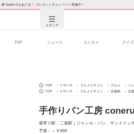
🎁 Switch 2もあたる！ プレゼントキャンペーン実施中！
メディア
TOP
ニュース
エンタメ
クイズ
注目記事を集めた総合ページ
ITの今
ビジネスと働き方のヒント
AI活用
TOP
>
リサーチ
>
グルメクチコミ
>
グルメ
>
パ
TOP
>
リサーチ
>
グルメクチコミ
>
京都府
>
京
手作りパン工房 coner
ITエンジニア向け専門サイト
企業向けI
最寄り駅：二条駅
｜
ジャンル：パン、サンドイッ
予算：～￥999