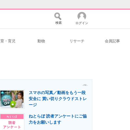
検索
ログイン
教育・育児
動物
リサーチ
会員記事
バイスの未来
好きが集まる 比べて選べる
コミュニティ
マーケ×ITの今がよく分かる
- PR -
スマホの写真／動画をもう一段
安全に 買い切りクラウドストレ
ージ
・活用を支援
ねとらぼ 読者アンケートにご協
力をお願いします