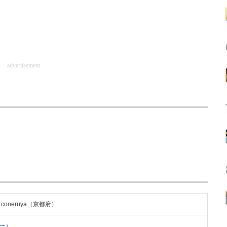
advertisement
oneruya（京都府）
ー）