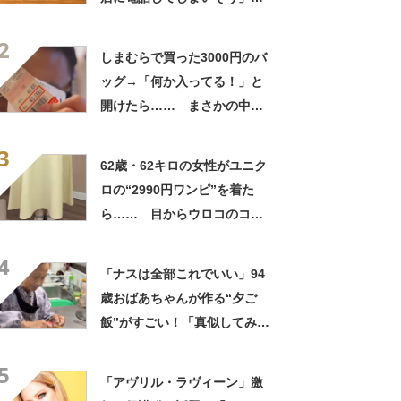
「さすがに初めて見ました
2
笑」と107万表示
しまむらで買った3000円のバ
ッグ→「何か入ってる！」と
開けたら…… まさかの中身
に「買いに走った」「コスパ
3
良すぎる」
62歳・62キロの女性がユニク
ロの“2990円ワンピ”を着た
ら…… 目からウロコのコー
デに「全色ほしいくらい」
4
「参考になりました」
「ナスは全部これでいい」94
歳おばあちゃんが作る“夕ご
飯”がすごい！「真似してみま
す」「憧れます」
5
「アヴリル・ラヴィーン」激