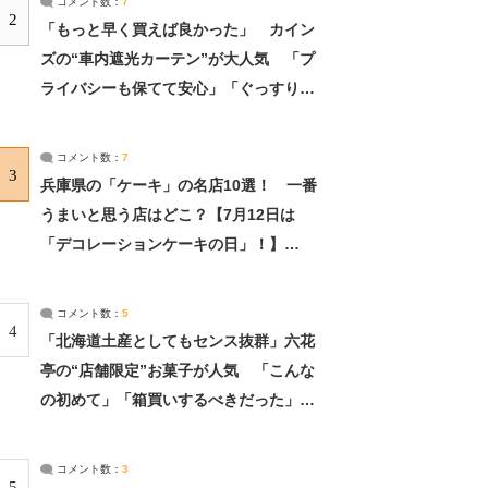
コメント数：
7
2
「もっと早く買えば良かった」 カイン
ズの“車内遮光カーテン”が大人気 「プ
ライバシーも保てて安心」「ぐっすり眠
れました」（2/2） | ライフ ねとらぼリ
サーチ：2ページ目
コメント数：
7
3
兵庫県の「ケーキ」の名店10選！ 一番
うまいと思う店はどこ？【7月12日は
「デコレーションケーキの日」！】
（2/4） | 兵庫県 ねとらぼリサーチ：2ペ
ージ目
コメント数：
5
4
「北海道土産としてもセンス抜群」六花
亭の“店舗限定”お菓子が人気 「こんな
の初めて」「箱買いするべきだった」
（1/2） | 北海道 ねとらぼリサーチ
コメント数：
3
5