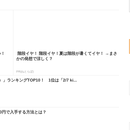
い！
階段イヤ！ 階段イヤ！夏は階段が暑くてイヤ！ →まさ
かの発想で涼しく？
PR(ねとらぼ)
ンキングTOP10！ 1位は「2/7 ki...
料0円で入手する方法とは？