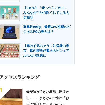
門メディア
建設×テクノロジーの最前線
【iHerb】「迷ったらこれ！」
みんなが"リピ買い"している人
気商品
重量約999g、最新CPU搭載のビ
ジネスPCの実力は？
【思わず見ちゃう！】猛暑の東
京、駅の階段が驚きのビジュア
ルになり話題に
アクセスランキング
1
夫が買ってきた赤福→開けた
ら…… まさかの中身に「お
店に電話してしまいそう」