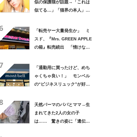
似の保護猫が話題→「これは
似てる…」「猫界の本人」
「アイラインまで完璧」里親
6
募集中【海外】
「転売ヤー大量発生か」 ミ
スド、『Mrs. GREEN APPLE
の箱』転売続出 「情けない
と思わないのかな」「呆れる
7
わ」 2500円での出品も
「通勤用に買ったけど、めち
ゃくちゃ良い！」 モンベル
の“ビジネスリュック”が好
評 「615グラムで軽い」
8
「たくさん入る」「満員電車
天然パーマのパパとママ→生
に乗りやすくなった」
まれてきた2人の女の子
は…… 驚きの姿に「遺伝っ
て不思議ですね」