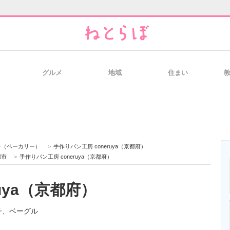
グルメ
地域
住まい
と未来を見通す
スマホと通信の最新トレンド
進化するPCとデ
のいまが分かる
企業ITのトレンドを詳説
経営リーダーの
ン（ベーカリー）
>
手作りパン工房 coneruya（京都府）
都市
>
手作りパン工房 coneruya（京都府）
uya（京都府）
T製品の総合サイト
IT製品の技術・比較・事例
製造業のIT導入
チ、ベーグル