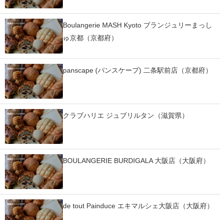
IT製品の技術・比較・事例
Boulangerie MASH Kyoto ブランジュリーまっし
製造業のIT導入・活用を支援
ゅ京都（京都府）
モノづくり技術者専門サイト
panscape (パンスケープ) 二条駅前店（京都府）
エレクトロニクス専門サイト
電子設計の基本と応用
エネルギーの専門メディア
クラブハリエ ジュブリルタン（滋賀県）
建設×テクノロジーの最前線
ちょっと気になるネットの話題
BOULANGERIE BURDIGALA 大阪店（大阪府）
de tout Painduce エキマルシェ大阪店（大阪府）