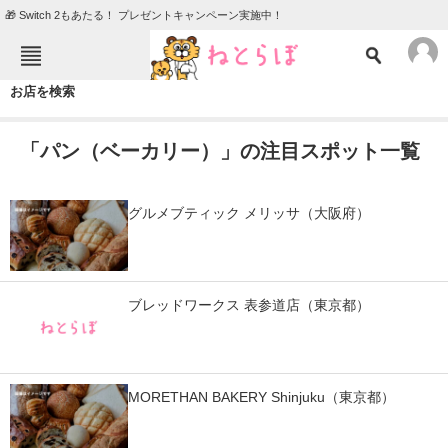
🎁 Switch 2もあたる！ プレゼントキャンペーン実施中！
ねとらぼメニュー
お店を検索
TOP
ニュース
「パン（ベーカリー）」の注目スポット一覧
エンタメ
クイズ
グルメ
地域
グルメブティック メリッサ（大阪府）
住まい
教育・育児
動物
リサーチ
ブレッドワークス 表参道店（東京都）
会員記事
メディア
MORETHAN BAKERY Shinjuku（東京都）
注目記事を集めた総合ページ
ITの今と未来を見通す