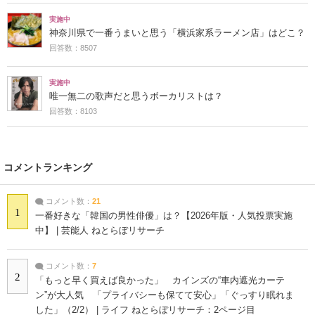
実施中
神奈川県で一番うまいと思う「横浜家系ラーメン店」はどこ？
回答数：8507
実施中
唯一無二の歌声だと思うボーカリストは？
回答数：8103
コメントランキング
コメント数：
21
1
一番好きな「韓国の男性俳優」は？【2026年版・人気投票実施
中】 | 芸能人 ねとらぼリサーチ
コメント数：
7
2
「もっと早く買えば良かった」 カインズの“車内遮光カーテ
ン”が大人気 「プライバシーも保てて安心」「ぐっすり眠れま
した」（2/2） | ライフ ねとらぼリサーチ：2ページ目