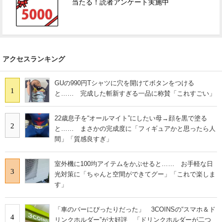
当たる！読者アンケート実施中
アクセスランキング
GUの990円Tシャツに穴を開けてボタンをつける
1
と…… 完成した斬新すぎる一品に称賛「これすごい」
22歳息子を“オールマイト”にしたい母→顔を黒で塗る
2
と…… まさかの完成度に「フィギュアかと思ったら人
間」「質感良すぎ」
室外機に100均アイテムをかぶせると…… お手軽な日
3
光対策に「ちゃんと空間ができてグー」「これで楽しま
す」
「車のバーにぴったりだった」 3COINSの“スマホ＆ド
4
リンクホルダー”が大好評 「ドリンクホルダーが二つ