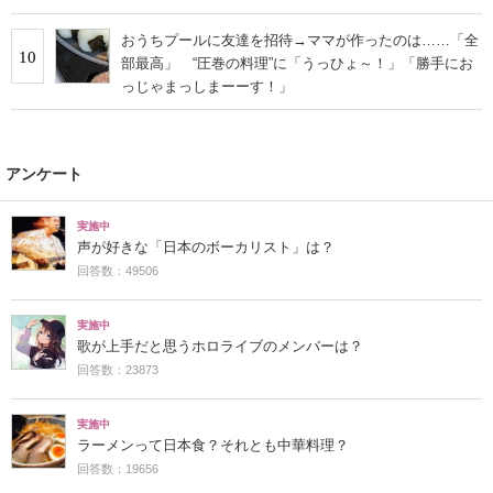
おうちプールに友達を招待→ママが作ったのは……「全
10
部最高」 “圧巻の料理”に「うっひょ～！」「勝手にお
っじゃまっしまーーす！」
アンケート
実施中
声が好きな「日本のボーカリスト」は？
回答数：49506
実施中
歌が上手だと思うホロライブのメンバーは？
回答数：23873
実施中
ラーメンって日本食？それとも中華料理？
回答数：19656