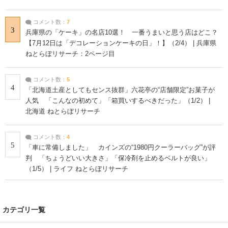
コメント数：
7
3
兵庫県の「ケーキ」の名店10選！ 一番うまいと思う店はどこ？
【7月12日は「デコレーションケーキの日」！】（2/4） | 兵庫県
ねとらぼリサーチ：2ページ目
コメント数：
5
4
「北海道土産としてもセンス抜群」六花亭の“店舗限定”お菓子が
人気 「こんなの初めて」「箱買いするべきだった」（1/2） |
北海道 ねとらぼリサーチ
コメント数：
4
5
「車に常備しました」 カインズの“1980円クーラーバッグ”が評
判 「ちょうどいい大きさ」「保冷剤を止めるベルトが良い」
（1/5） | ライフ ねとらぼリサーチ
カテゴリ一覧