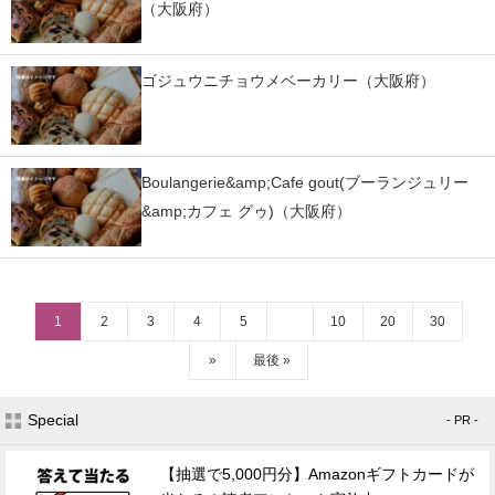
（大阪府）
ゴジュウニチョウメベーカリー（大阪府）
Boulangerie&amp;Cafe gout(ブーランジュリー
&amp;カフェ グゥ)（大阪府）
1
2
3
4
5
10
20
30
»
最後 »
Special
- PR -
【抽選で5,000円分】Amazonギフトカードが