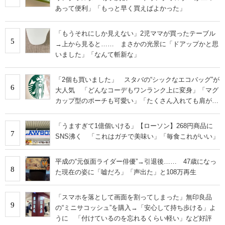
あって便利」「もっと早く買えばよかった」
「もうそれにしか見えない」2児ママが買ったテーブル
5
→上から見ると…… まさかの光景に「ドアップかと思
いました」「なんて斬新な」
「2個も買いました」 スタバの“シックなエコバッグ”が
6
大人気 「どんなコーデもワンランク上に変身」「マグ
カップ型のポーチも可愛い」「たくさん入れても肩が痛
くならない」
「うますぎて1億個いける」【ローソン】268円商品に
7
SNS沸く 「これはガチで美味い」「毎食これがいい」
平成の“元仮面ライダー俳優”→引退後…… 47歳になっ
8
た現在の姿に「嘘だろ」「声出た」と108万再生
「スマホを落として画面を割ってしまった」無印良品
9
の“ミニサコッシュ”を購入→「安心して持ち歩ける」よ
うに 「付けているのを忘れるくらい軽い」など好評