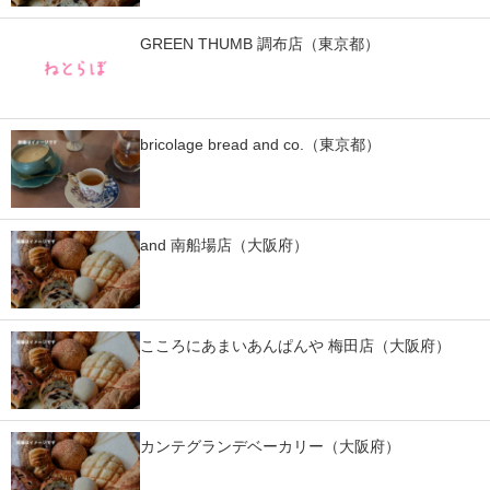
スマホと通信の最新トレンド
GREEN THUMB 調布店（東京都）
進化するPCとデバイスの未来
好きが集まる 比べて選べる
bricolage bread and co.（東京都）
ビジネスと働き方のヒント
AI活用のいまが分かる
and 南船場店（大阪府）
企業ITのトレンドを詳説
経営リーダーのコミュニティ
こころにあまいあんぱんや 梅田店（大阪府）
マーケ×ITの今がよく分かる
ITエンジニア向け専門サイト
カンテグランデベーカリー（大阪府）
企業向けIT製品の総合サイト