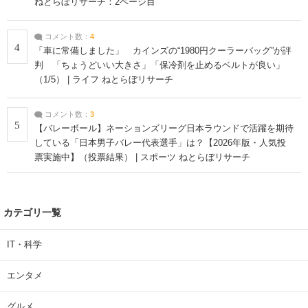
ねとらぼリサーチ：2ページ目
コメント数：
4
4
「車に常備しました」 カインズの“1980円クーラーバッグ”が評
判 「ちょうどいい大きさ」「保冷剤を止めるベルトが良い」
（1/5） | ライフ ねとらぼリサーチ
コメント数：
3
5
【バレーボール】ネーションズリーグ日本ラウンドで活躍を期待
している「日本男子バレー代表選手」は？【2026年版・人気投
票実施中】（投票結果） | スポーツ ねとらぼリサーチ
カテゴリ一覧
IT・科学
エンタメ
グルメ