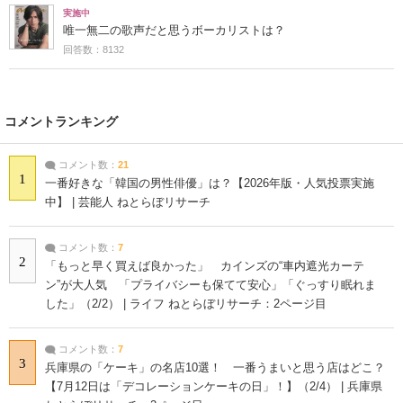
実施中
唯一無二の歌声だと思うボーカリストは？
回答数：8132
コメントランキング
コメント数：
21
1
一番好きな「韓国の男性俳優」は？【2026年版・人気投票実施
中】 | 芸能人 ねとらぼリサーチ
コメント数：
7
2
「もっと早く買えば良かった」 カインズの“車内遮光カーテ
ン”が大人気 「プライバシーも保てて安心」「ぐっすり眠れま
した」（2/2） | ライフ ねとらぼリサーチ：2ページ目
コメント数：
7
3
兵庫県の「ケーキ」の名店10選！ 一番うまいと思う店はどこ？
【7月12日は「デコレーションケーキの日」！】（2/4） | 兵庫県