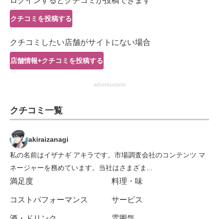
ログインするとクチコミが投稿できます
IT製品の技術・比較・事例
クチコミを投稿する
製造業のIT導入・活用を支援
クチコミしたい店舗がサイトにない場合
モノづくり技術者専門サイト
店舗情報+クチコミを投稿する
エレクトロニクス専門サイト
advertisement
電子設計の基本と応用
クチコミ一覧
エネルギーの専門メディア
建設×テクノロジーの最前線
akiraizanagi
私の名前はイザナギ アキラです。市場調査会社のコンテンツ マ
ちょっと気になるネットの話題
ネージャーを務めています。当社はさまざま...
満足度
料理・味
コストパフォーマンス
サービス
酒・ドリンク
雰囲気