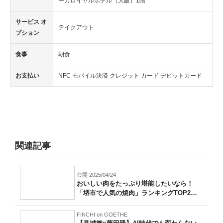
ーガロイヤルホテル（大阪）1階
サービス オ
テイクアウト
プション
食事
朝食
お支払い
NFC モバイル決済 クレジット カード デビットカード
関連記事
公開 2025/04/24
おいしい肉をたっぷり堪能したいなら！
「堺市で人気の焼肉」ランキングTOP2
0！...
FINCHI on GOETHE