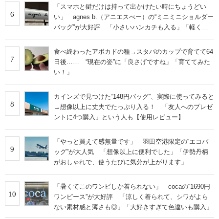
「スマホと鍵だけは持って出かけたい時にちょうどい
6
い」 agnes b.（アニエスべー）の“ミニミニショルダー
バッグ”が大好評 「小さいハンカチも入る」「軽くて
旅行でも活躍します
食べ終わったアボカドの種→スタバのカップで育てて64
7
日後…… “現在の姿”に「良さげですね」「育ててみた
い！」
カインズで見つけた“148円バッグ”、実際に使ってみると
8
→想像以上に丈夫でたっぷり入る！ 「友人へのプレゼ
ントに4つ購入」という人も【使用レビュー】
「やっと買えて感無量です」 羽田空港限定の“エコバ
9
ッグ”が大人気 「想像以上に便利でした」「伊勢丹柄
がおしゃれで、使うたびに気分が上がります」
「暑くてこのワンピしか着られない」 cocaの“1690円
10
ワンピース”が大好評 「涼しく着られて、シワがよら
ない素材感と薄さも◎」「大好きすぎて色違いも購入」