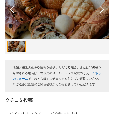
スマホと通信の最新トレンド
進化するPCとデバイスの未来
好きが集まる 比べて選べる
ビジネスと働き方のヒント
AI活用のいまが分かる
企業ITのトレンドを詳説
店舗／施設の画像や情報を提供いただける場合、または非掲載を
希望される場合は、返信用のメールアドレス記載のうえ、
こちら
経営リーダーのコミュニティ
のフォーム
で「ねとらぼ」にチェックを付けてご連絡ください。
※ご連絡は直接のご関係者様からのみとさせていただきます
マーケ×ITの今がよく分かる
ITエンジニア向け専門サイト
クチコミ投稿
企業向けIT製品の総合サイト