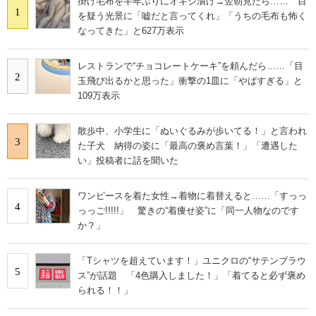
掛け毛布を半年ぶりにオキシ漬け→翌朝見たら…… 目
1
を疑う光景に「嘘だと言ってくれ」「うちの毛布も怖く
なってきた」と627万表示
レストランで“チョコレートケーキ”を頼んだら……「目
2
玉飛び出るかと思った」衝撃の1皿に「やばすぎる」と
109万表示
散歩中、小学生に「ぬいぐるみが歩いてる！」と言われ
3
た子犬 納得の姿に「最高の褒め言葉！」「遭遇した
い」投稿者に話を聞いた
ワンピースを着た女性→着物に着替えると……「すっっ
4
っっご!!!!!」 驚きの“着痩せ姿”に「同一人物なのです
か？」
「Tシャツを超えています！」ユニクロの“サテンブラウ
5
ス”が話題 「4色購入しました！」「着てると必ず褒め
られる！！」