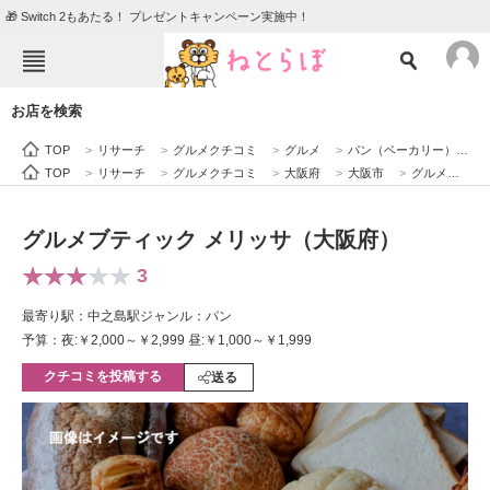
🎁 Switch 2もあたる！ プレゼントキャンペーン実施中！
ねとらぼメニュー
お店を検索
TOP
ニュース
TOP
>
リサーチ
>
グルメクチコミ
>
グルメ
>
パン（ベーカリー）
>
エンタメ
クイズ
TOP
>
リサーチ
>
グルメクチコミ
>
大阪府
>
大阪市
>
グルメブティック メリッサ（大阪府）
グルメ
地域
グルメブティック メリッサ（大阪府）
住まい
教育・育児
3
動物
リサーチ
最寄り駅：中之島駅
ジャンル：パン
会員記事
予算：夜:￥2,000～￥2,999 昼:￥1,000～￥1,999
クチコミを投稿する
送る
メディア
注目記事を集めた総合ページ
ITの今と未来を見通す