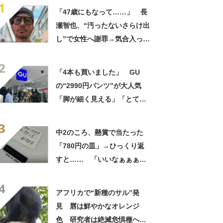
1
「47歳にもなって……」 長
瀬智也、“汚ったないさらけ出
し”で女性へ謝罪→気合入った
髪形に反響も…… 「長瀬な
2
ら私が許す」「あれはネ
「4本も買いました」 GU
タ？」
の“2990円パンツ”が大人気
「脚が細く見える」「とても
柔らかく履き心地抜群」「仕
3
事でもプライベートでも重宝
中2のころ、懸賞で当たった
します」
「780円の皿」→ひっくり返
すと…… 「いいなぁぁぁぁ
ぁ！」まさかのお宝に「胸熱
4
ですね……」
アフリカで“新種のサル”発
見 唇は鮮やかなオレンジ
色 研究者は絶滅危惧種への