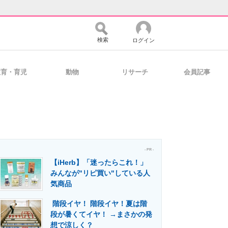
検索
ログイン
教育・育児
動物
リサーチ
会員記事
バイスの未来
好きが集まる 比べて選べる
コミュニティ
マーケ×ITの今がよく分かる
- PR -
【iHerb】「迷ったらこれ！」
みんなが"リピ買い"している人
気商品
・活用を支援
階段イヤ！ 階段イヤ！夏は階
段が暑くてイヤ！ →まさかの発
想で涼しく？