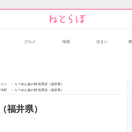
グルメ
地域
住まい
と未来を見通す
スマホと通信の最新トレンド
進化するPCとデ
のいまが分かる
企業ITのトレンドを詳説
経営リーダーの
ーメン
>
らーめん福の神 松岡店（福井県）
平寺町
>
らーめん福の神 松岡店（福井県）
（福井県）
T製品の総合サイト
IT製品の技術・比較・事例
製造業のIT導入