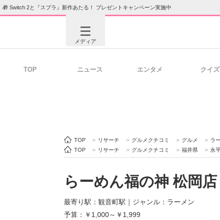
🎁 Switch 2と『スプラ』新作あたる！ プレゼントキャンペーン実施中
メディア
TOP
ニュース
エンタメ
クイズ
注目記事を集めた総合ページ
ITの今
ビジネスと働き方のヒント
AI活用
TOP
>
リサーチ
>
グルメクチコミ
>
グルメ
>
ラ
TOP
>
リサーチ
>
グルメクチコミ
>
福井県
>
永
らーめん福の神 松岡店
ITエンジニア向け専門サイト
企業向けI
最寄り駅：観音町駅
｜
ジャンル：ラーメン
予算：￥1,000～￥1,999