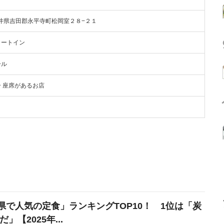
5 福井県吉田郡永平寺町松岡室２８−２１
イートイン
ール
ー 座席があるお店
県で人気の定食」ランキングTOP10！ 1位は「炭
だ」【2025年...