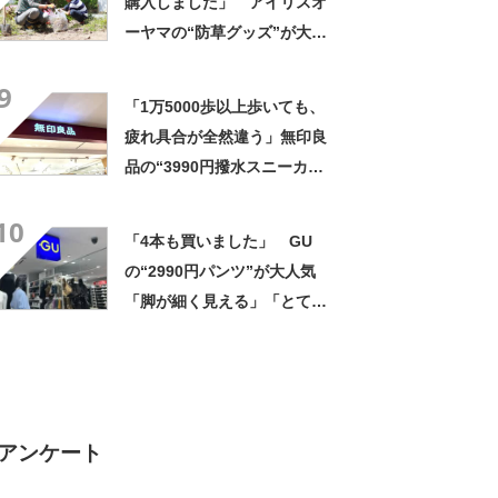
購入しました」 アイリスオ
ーヤマの“防草グッズ”が大人
気 「今回で3度目の購入」
9
「施工が楽で簡単」
「1万5000歩以上歩いても、
疲れ具合が全然違う」無印良
品の“3990円撥水スニーカ
ー”に「もう何足目かわからな
10
い」「パンツでもスカートで
「4本も買いました」 GU
も合う」の声
の“2990円パンツ”が大人気
「脚が細く見える」「とても
柔らかく履き心地抜群」「仕
事でもプライベートでも重宝
します」
アンケート