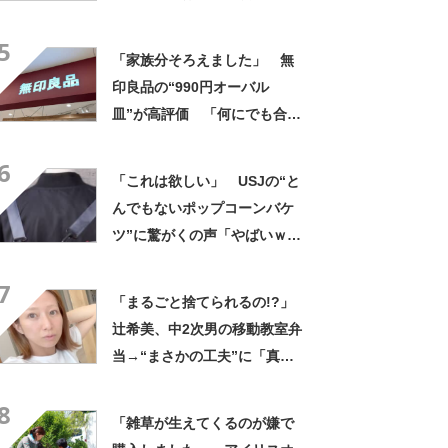
分類も提案【海外】
5
「家族分そろえました」 無
印良品の“990円オーバル
皿”が高評価 「何にでも合
う」「盛り付けるだけでカフ
6
ェっぽくなってお気に入り」
「これは欲しい」 USJの“と
んでもないポップコーンバケ
ツ”に驚がくの声「やばいｗ
ｗ」「天才的発想」
7
「まるごと捨てられるの!?」
辻希美、中2次男の移動教室弁
当→“まさかの工夫”に「真似
したい！」「その手があった
8
かー！」
「雑草が生えてくるのが嫌で