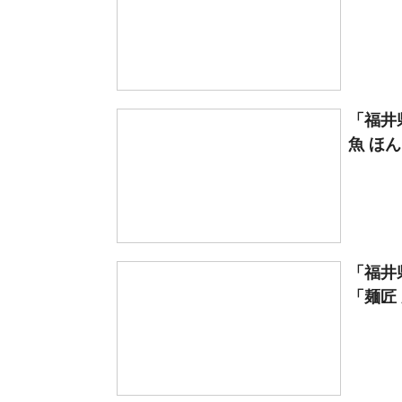
「福井
魚 ほん
「福井
「麺匠 