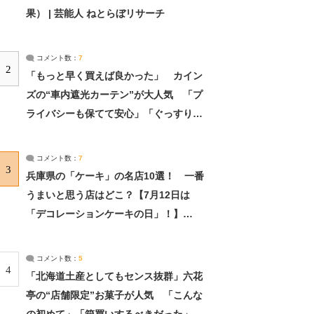
果） | 芸能人 ねとらぼリサーチ
コメント数：
7
2
「もっと早く買えば良かった」 カイン
ズの“車内遮光カーテン”が大人気 「プ
ライバシーも保てて安心」「ぐっすり眠
れました」（2/2） | ライフ ねとらぼリ
サーチ：2ページ目
コメント数：
7
3
兵庫県の「ケーキ」の名店10選！ 一番
うまいと思う店はどこ？【7月12日は
「デコレーションケーキの日」！】
（2/4） | 兵庫県 ねとらぼリサーチ：2ペ
ージ目
コメント数：
5
4
「北海道土産としてもセンス抜群」六花
亭の“店舗限定”お菓子が人気 「こんな