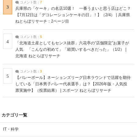
コメント数：
7
3
兵庫県の「ケーキ」の名店10選！ 一番うまいと思う店はどこ？
【7月12日は「デコレーションケーキの日」！】（2/4） | 兵庫県
ねとらぼリサーチ：2ページ目
コメント数：
5
4
「北海道土産としてもセンス抜群」六花亭の“店舗限定”お菓子が
人気 「こんなの初めて」「箱買いするべきだった」（1/2） |
北海道 ねとらぼリサーチ
コメント数：
3
5
【バレーボール】ネーションズリーグ日本ラウンドで活躍を期待
している「日本男子バレー代表選手」は？【2026年版・人気投
票実施中】（投票結果） | スポーツ ねとらぼリサーチ
カテゴリ一覧
IT・科学