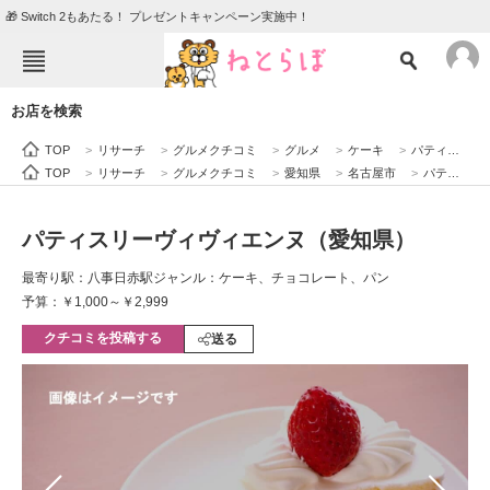
🎁 Switch 2もあたる！ プレゼントキャンペーン実施中！
ねとらぼメニュー
お店を検索
TOP
ニュース
TOP
>
リサーチ
>
グルメクチコミ
>
グルメ
>
ケーキ
>
パティスリーヴィヴィエンヌ（愛知県）
エンタメ
クイズ
TOP
>
リサーチ
>
グルメクチコミ
>
愛知県
>
名古屋市
>
パティスリーヴィヴィエンヌ（愛知県）
グルメ
地域
パティスリーヴィヴィエンヌ（愛知県）
住まい
教育・育児
最寄り駅：八事日赤駅
ジャンル：ケーキ、チョコレート、パン
動物
リサーチ
予算：￥1,000～￥2,999
クチコミを投稿する
会員記事
送る
メディア
注目記事を集めた総合ページ
ITの今と未来を見通す