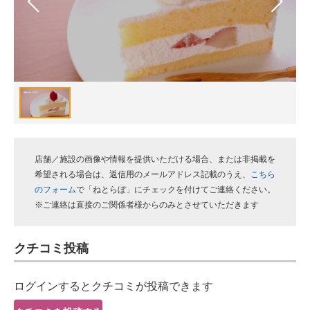
スマホと通信の最新トレンド
進化するPCとデバイスの未来
好きが集まる 比べて選べる
ビジネスと働き方のヒント
AI活用のいまが分かる
店舗／施設の画像や情報を提供いただける場合、または非掲載を
企業ITのトレンドを詳説
希望される場合は、返信用のメールアドレス記載のうえ、
こちら
のフォーム
で「ねとらぼ」にチェックを付けてご連絡ください。
経営リーダーのコミュニティ
※ご連絡は直接のご関係者様からのみとさせていただきます
マーケ×ITの今がよく分かる
クチコミ投稿
ITエンジニア向け専門サイト
ログインするとクチコミが投稿できます
企業向けIT製品の総合サイト