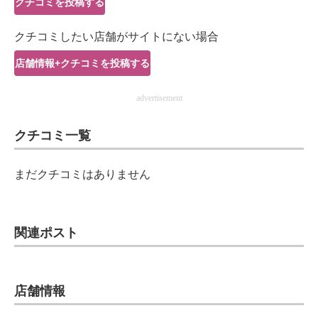
クチコミを投稿する
IT製品の技術・比較・事例
クチコミしたい店舗がサイトにない場合
製造業のIT導入・活用を支援
店舗情報+クチコミを投稿する
モノづくり技術者専門サイト
advertisement
エレクトロニクス専門サイト
クチコミ一覧
電子設計の基本と応用
エネルギーの専門メディア
まだクチコミはありません
建設×テクノロジーの最前線
ちょっと気になるネットの話題
関連ポスト
店舗情報