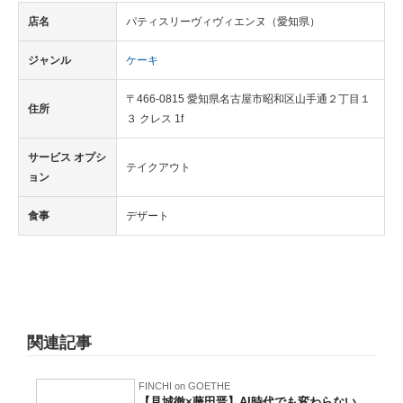
店名
パティスリーヴィヴィエンヌ（愛知県）
ジャンル
ケーキ
〒466-0815 愛知県名古屋市昭和区山手通２丁目１
住所
３ クレス 1f
サービス オプシ
テイクアウト
ョン
食事
デザート
関連記事
FINCHI on GOETHE
【見城徹×藤田晋】AI時代でも変わらない