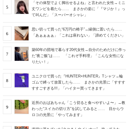
「その体型でよく脚出せるよね」と言われた女性→ミニ
5
丈ワンピを着たら…… まさかの姿に「『マジか！』っ
て叫んだ」「スーパーオシャレ」
思い切って買った“6万円の椅子”→縁側に置いたら……
6
「あぁぁぁぁ」「これは座れない」「諦めてください」
築60年の団地で暮らす20代女性→自分のためだけに作っ
7
た“夜ご飯”は…… 「これぞ手料理」「こんな女性にな
りたい！」
ユニクロで買った『HUNTER×HUNTER』Tシャツ→輪
8
ゴムで縛って放置したら…… まさかの光景に「すすす
すすごすぎる!!!」「ハイター買ってきます」
近所のおばあちゃん「こう切ると食べやすいよ〜」→教
9
わった“スイカの切り方”を試してみると…… 目からウ
ロコの光景に「やってみます」