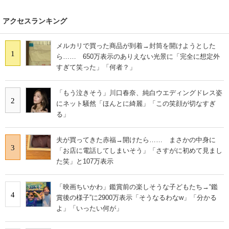
アクセスランキング
メルカリで買った商品が到着→封筒を開けようとした
1
ら…… 650万表示のありえない光景に「完全に想定外
すぎて笑った」「何者？」
「もう泣きそう」川口春奈、純白ウエディングドレス姿
2
にネット騒然「ほんとに綺麗」「この笑顔が切なすぎ
る」
夫が買ってきた赤福→開けたら…… まさかの中身に
3
「お店に電話してしまいそう」「さすがに初めて見まし
た笑」と107万表示
「映画ちいかわ」鑑賞前の楽しそうな子どもたち→“鑑
4
賞後の様子”に2900万表示「そうなるわなw」「分かる
よ」「いったい何が」