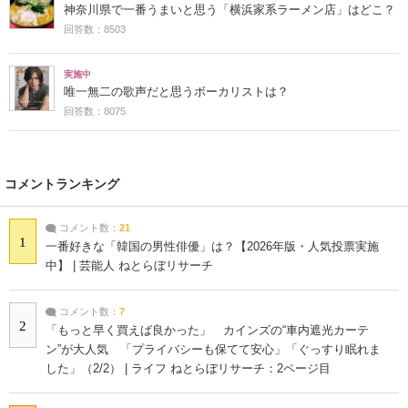
神奈川県で一番うまいと思う「横浜家系ラーメン店」はどこ？
回答数：8503
実施中
唯一無二の歌声だと思うボーカリストは？
回答数：8075
コメントランキング
コメント数：
21
1
一番好きな「韓国の男性俳優」は？【2026年版・人気投票実施
中】 | 芸能人 ねとらぼリサーチ
コメント数：
7
2
「もっと早く買えば良かった」 カインズの“車内遮光カーテ
ン”が大人気 「プライバシーも保てて安心」「ぐっすり眠れま
した」（2/2） | ライフ ねとらぼリサーチ：2ページ目