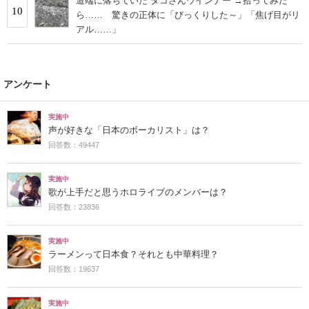
道端に落ちていた“タコさんウインナー”→拾ってみた
10
ら…… 驚きの正体に「びっくりした～」「焦げ目がリ
アル……」
アンケート
実施中
声が好きな「日本のボーカリスト」は？
回答数：49447
実施中
歌が上手だと思うホロライブのメンバーは？
回答数：23836
実施中
ラーメンって日本食？それとも中華料理？
回答数：19637
実施中