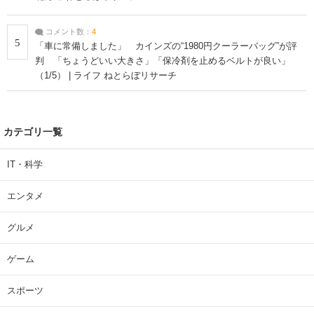
コメント数：
4
5
「車に常備しました」 カインズの“1980円クーラーバッグ”が評
判 「ちょうどいい大きさ」「保冷剤を止めるベルトが良い」
（1/5） | ライフ ねとらぼリサーチ
カテゴリ一覧
IT・科学
エンタメ
グルメ
ゲーム
スポーツ