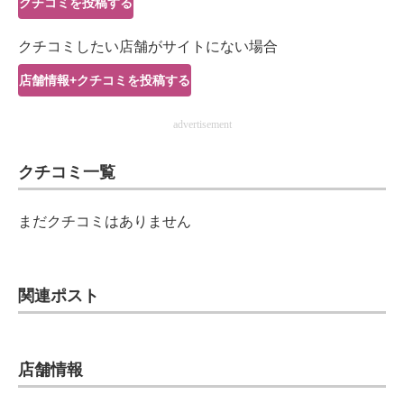
クチコミを投稿する
IT製品の技術・比較・事例
クチコミしたい店舗がサイトにない場合
製造業のIT導入・活用を支援
店舗情報+クチコミを投稿する
モノづくり技術者専門サイト
advertisement
エレクトロニクス専門サイト
クチコミ一覧
電子設計の基本と応用
エネルギーの専門メディア
まだクチコミはありません
建設×テクノロジーの最前線
ちょっと気になるネットの話題
関連ポスト
店舗情報