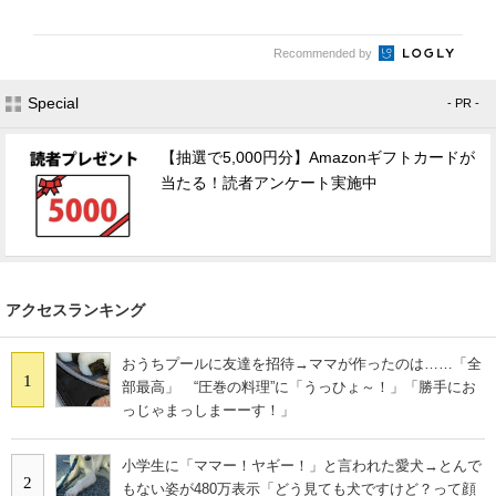
Recommended by
Special
- PR -
【抽選で5,000円分】Amazonギフトカードが
当たる！読者アンケート実施中
アクセスランキング
おうちプールに友達を招待→ママが作ったのは……「全
1
部最高」 “圧巻の料理”に「うっひょ～！」「勝手にお
っじゃまっしまーーす！」
小学生に「ママー！ヤギー！」と言われた愛犬→とんで
2
もない姿が480万表示「どう見ても犬ですけど？って顔