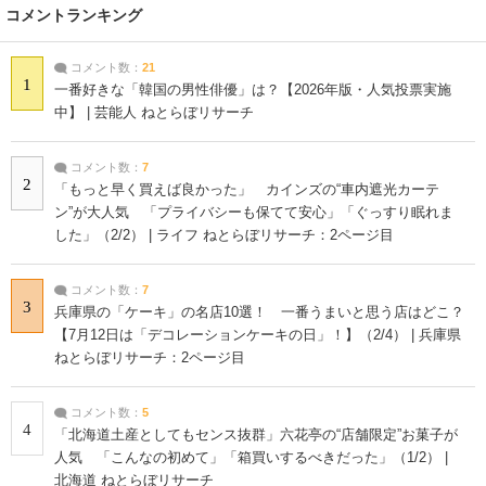
コメントランキング
コメント数：
21
1
一番好きな「韓国の男性俳優」は？【2026年版・人気投票実施
中】 | 芸能人 ねとらぼリサーチ
コメント数：
7
2
「もっと早く買えば良かった」 カインズの“車内遮光カーテ
ン”が大人気 「プライバシーも保てて安心」「ぐっすり眠れま
した」（2/2） | ライフ ねとらぼリサーチ：2ページ目
コメント数：
7
3
兵庫県の「ケーキ」の名店10選！ 一番うまいと思う店はどこ？
【7月12日は「デコレーションケーキの日」！】（2/4） | 兵庫県
ねとらぼリサーチ：2ページ目
コメント数：
5
4
「北海道土産としてもセンス抜群」六花亭の“店舗限定”お菓子が
人気 「こんなの初めて」「箱買いするべきだった」（1/2） |
北海道 ねとらぼリサーチ