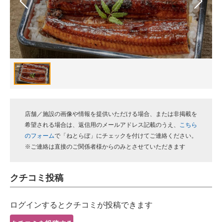
スマホと通信の最新トレンド
進化するPCとデバイスの未来
好きが集まる 比べて選べる
ビジネスと働き方のヒント
AI活用のいまが分かる
店舗／施設の画像や情報を提供いただける場合、または非掲載を
企業ITのトレンドを詳説
希望される場合は、返信用のメールアドレス記載のうえ、
こちら
のフォーム
で「ねとらぼ」にチェックを付けてご連絡ください。
経営リーダーのコミュニティ
※ご連絡は直接のご関係者様からのみとさせていただきます
マーケ×ITの今がよく分かる
クチコミ投稿
ITエンジニア向け専門サイト
ログインするとクチコミが投稿できます
企業向けIT製品の総合サイト