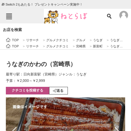
🎁 Switch 2もあたる！ プレゼントキャンペーン実施中！
ねとらぼメニュー
お店を検索
TOP
ニュース
TOP
>
リサーチ
>
グルメクチコミ
>
グルメ
>
うなぎ
>
うなぎのかわの（宮崎県）
エンタメ
クイズ
TOP
>
リサーチ
>
グルメクチコミ
>
宮崎県
>
新富町
>
うなぎのかわの（宮崎県）
グルメ
地域
うなぎのかわの（宮崎県）
住まい
教育・育児
最寄り駅：日向新富駅（宮崎県）
ジャンル：うなぎ
動物
リサーチ
予算：￥2,000～￥2,999
クチコミを投稿する
会員記事
送る
メディア
注目記事を集めた総合ページ
ITの今と未来を見通す