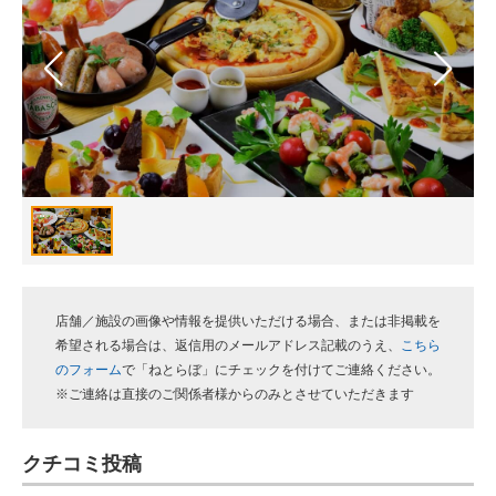
スマホと通信の最新トレンド
進化するPCとデバイスの未来
好きが集まる 比べて選べる
ビジネスと働き方のヒント
AI活用のいまが分かる
企業ITのトレンドを詳説
店舗／施設の画像や情報を提供いただける場合、または非掲載を
経営リーダーのコミュニティ
希望される場合は、返信用のメールアドレス記載のうえ、
こちら
のフォーム
で「ねとらぼ」にチェックを付けてご連絡ください。
マーケ×ITの今がよく分かる
※ご連絡は直接のご関係者様からのみとさせていただきます
ITエンジニア向け専門サイト
クチコミ投稿
企業向けIT製品の総合サイト