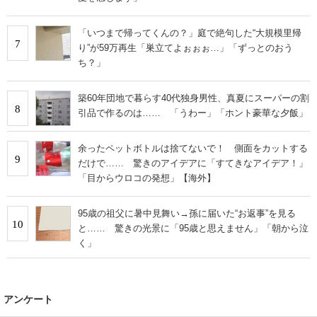
「いつまで帰ってくんの？」庭で絶句した“大規模里帰
7
り”が59万再生「巣立てよぉぉぉ…」「ずっとのおう
ち？」
築60年団地で暮らす40代独身男性、真夏にスーパーの割
8
引品で作るのは…… 「うわー」「ホント豪華な夕飯」
余ったペットボトルは捨てないで！ 側面をカットする
9
だけで…… 驚きのアイデアに「すてきなアイデア！」
「目からウロコの発想」【海外】
95歳の祖父に暑中見舞い→孫に届いた“お返事”を見る
10
と…… 驚きの光景に「95歳と思えません」「朝から泣
く」
アンケート