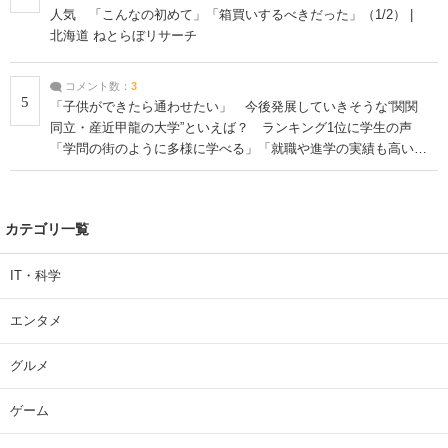
人気 「こんなの初めて」「箱買いするべきだった」（1/2） |
北海道 ねとらぼリサーチ
コメント数：
3
5
「子供ができたら通わせたい」 今後発展していきそうな“関関
同立・産近甲龍の大学”といえば？ ランキング1位に学生の声
「学問の街のように多様に学べる」「就職や進学の実績も高い」
| 大学 ねとらぼリサーチ
カテゴリ一覧
IT・科学
エンタメ
グルメ
ゲーム