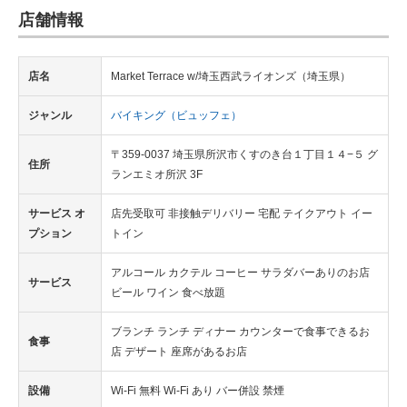
店舗情報
店名
Market Terrace w/埼玉西武ライオンズ（埼玉県）
ジャンル
バイキング（ビュッフェ）
〒359-0037 埼玉県所沢市くすのき台１丁目１４−５ グ
住所
ランエミオ所沢 3F
サービス オ
店先受取可 非接触デリバリー 宅配 テイクアウト イー
プション
トイン
アルコール カクテル コーヒー サラダバーありのお店
サービス
ビール ワイン 食べ放題
ブランチ ランチ ディナー カウンターで食事できるお
食事
店 デザート 座席があるお店
設備
Wi-Fi 無料 Wi-Fi あり バー併設 禁煙