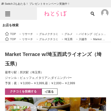
🎁 Switch 2もあたる！ プレゼントキャンペーン実施中！
ねとらぼメニュー
お店を検索
TOP
ニュース
TOP
>
リサーチ
>
グルメクチコミ
>
グルメ
>
バイキング（ビュッフェ）
エンタメ
クイズ
TOP
>
リサーチ
>
グルメクチコミ
>
埼玉県
>
川越市
>
Market Terrace w/埼玉西武ライオンズ（埼玉県）
グルメ
地域
Market Terrace w/埼玉西武ライオンズ（埼
住まい
教育・育児
玉県）
動物
リサーチ
最寄り駅：所沢駅（埼玉県）
会員記事
ジャンル：ビュッフェ,イタリアン,ダイニングバー
予算：夜：￥3,000～￥3,999,昼：￥2,000～￥2,999
メディア
クチコミを投稿する
送る
注目記事を集めた総合ページ
ITの今と未来を見通す