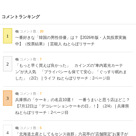
コメントランキング
コメント数：
20
1
一番好きな「韓国の男性俳優」は？【2026年版・人気投票実施
中】（投票結果） | 芸能人 ねとらぼリサーチ
コメント数：
7
2
「もっと早く買えば良かった」 カインズの“車内遮光カーテ
ン”が大人気 「プライバシーも保てて安心」「ぐっすり眠れま
した」（2/2） | ライフ ねとらぼリサーチ：2ページ目
コメント数：
7
3
兵庫県の「ケーキ」の名店10選！ 一番うまいと思う店はどこ？
【7月12日は「デコレーションケーキの日」！】（2/4） | 兵庫県
ねとらぼリサーチ：2ページ目
コメント数：
5
4
「北海道土産としてもセンス抜群」六花亭の“店舗限定”お菓子が