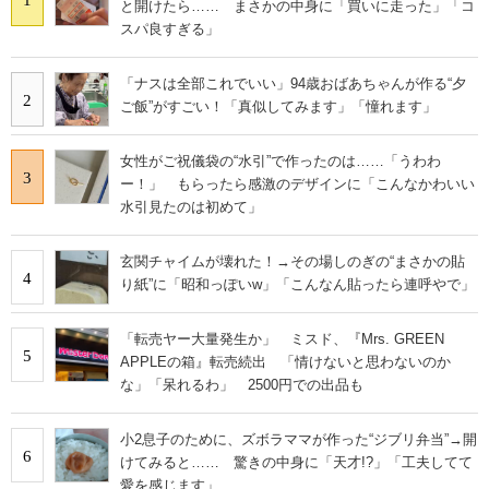
と開けたら…… まさかの中身に「買いに走った」「コ
スパ良すぎる」
「ナスは全部これでいい」94歳おばあちゃんが作る“夕
2
ご飯”がすごい！「真似してみます」「憧れます」
女性がご祝儀袋の“水引”で作ったのは……「うわわ
3
ー！」 もらったら感激のデザインに「こんなかわいい
水引見たのは初めて」
玄関チャイムが壊れた！→その場しのぎの“まさかの貼
4
り紙”に「昭和っぽいw」「こんなん貼ったら連呼やで」
「転売ヤー大量発生か」 ミスド、『Mrs. GREEN
5
APPLEの箱』転売続出 「情けないと思わないのか
な」「呆れるわ」 2500円での出品も
小2息子のために、ズボラママが作った“ジブリ弁当”→開
6
けてみると…… 驚きの中身に「天才!?」「工夫してて
愛を感じます」