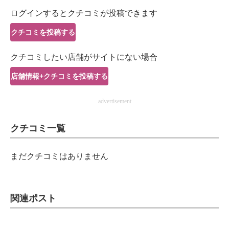
IT製品の技術・比較・事例
ログインするとクチコミが投稿できます
製造業のIT導入・活用を支援
クチコミを投稿する
モノづくり技術者専門サイト
クチコミしたい店舗がサイトにない場合
エレクトロニクス専門サイト
店舗情報+クチコミを投稿する
電子設計の基本と応用
advertisement
エネルギーの専門メディア
クチコミ一覧
建設×テクノロジーの最前線
まだクチコミはありません
ちょっと気になるネットの話題
関連ポスト