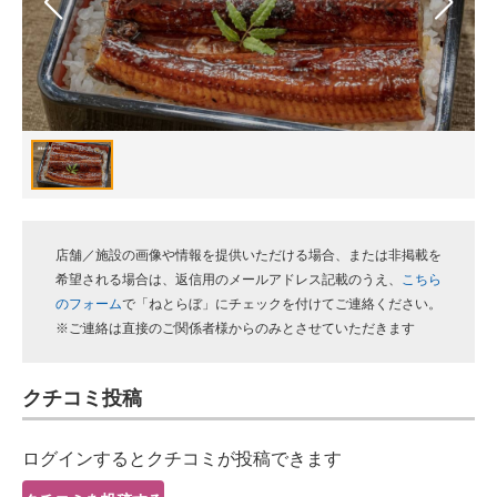
スマホと通信の最新トレンド
進化するPCとデバイスの未来
好きが集まる 比べて選べる
ビジネスと働き方のヒント
AI活用のいまが分かる
店舗／施設の画像や情報を提供いただける場合、または非掲載を
企業ITのトレンドを詳説
希望される場合は、返信用のメールアドレス記載のうえ、
こちら
のフォーム
で「ねとらぼ」にチェックを付けてご連絡ください。
経営リーダーのコミュニティ
※ご連絡は直接のご関係者様からのみとさせていただきます
マーケ×ITの今がよく分かる
クチコミ投稿
ITエンジニア向け専門サイト
ログインするとクチコミが投稿できます
企業向けIT製品の総合サイト