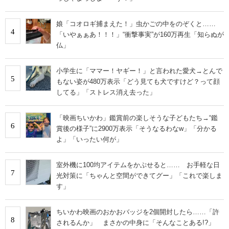
娘「コオロギ捕まえた！」虫かごの中をのぞくと……
4
「いやぁぁあ！！！」“衝撃事実”が160万再生「知らぬが
仏」
小学生に「ママー！ヤギー！」と言われた愛犬→とんで
5
もない姿が480万表示「どう見ても犬ですけど？って顔
してる」「ストレス消え去った」
「映画ちいかわ」鑑賞前の楽しそうな子どもたち→“鑑
6
賞後の様子”に2900万表示「そうなるわなw」「分かる
よ」「いったい何が」
室外機に100均アイテムをかぶせると…… お手軽な日
7
光対策に「ちゃんと空間ができてグー」「これで楽しま
す」
ちいかわ映画のおかおバッジを2個開封したら……「許
8
されるんか」 まさかの中身に「そんなことある!?」