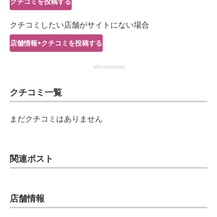
クチコミを投稿する
IT製品の技術・比較・事例
クチコミしたい店舗がサイトにない場合
製造業のIT導入・活用を支援
店舗情報+クチコミを投稿する
モノづくり技術者専門サイト
advertisement
エレクトロニクス専門サイト
クチコミ一覧
電子設計の基本と応用
エネルギーの専門メディア
まだクチコミはありません
建設×テクノロジーの最前線
ちょっと気になるネットの話題
関連ポスト
店舗情報