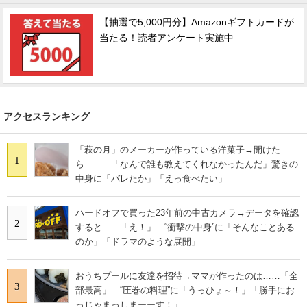
【抽選で5,000円分】Amazonギフトカードが
当たる！読者アンケート実施中
アクセスランキング
「萩の月」のメーカーが作っている洋菓子→開けた
1
ら…… 「なんで誰も教えてくれなかったんだ」驚きの
中身に「バレたか」「えっ食べたい」
ハードオフで買った23年前の中古カメラ→データを確認
2
すると……「え！」 “衝撃の中身”に「そんなことある
のか」「ドラマのような展開」
おうちプールに友達を招待→ママが作ったのは……「全
3
部最高」 “圧巻の料理”に「うっひょ～！」「勝手にお
っじゃまっしまーーす！」