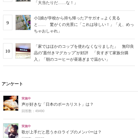
「大当たりだ……な！」
小1娘が学校から持ち帰ったアサガオ→よく見る
9
と…… 驚がくの光景に「これは珍しい！」「え、めっ
ちゃおしゃれ」
「家ではほかのコップを使わなくなりました」 無印良
10
品の“蓋付きマグカップ”が好評 「良すぎて家族分購
入」「朝のコーヒーが昼過ぎまで温かい」
アンケート
実施中
声が好きな「日本のボーカリスト」は？
回答数：49490
実施中
歌が上手だと思うホロライブのメンバーは？