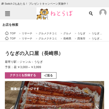
🎁 Switch 2もあたる！ プレゼントキャンペーン実施中！
ねとらぼメニュー
お店を検索
TOP
ニュース
TOP
>
リサーチ
>
グルメクチコミ
>
グルメ
>
うなぎ
>
うなぎの入口屋（長崎県）
エンタメ
クイズ
TOP
>
リサーチ
>
グルメクチコミ
>
長崎県
>
西海市
>
うなぎの入口屋（長崎県）
グルメ
地域
うなぎの入口屋（長崎県）
住まい
教育・育児
最寄り駅：
ジャンル：うなぎ
動物
リサーチ
予算：昼:￥3,000～￥3,999
クチコミを投稿する
会員記事
送る
メディア
注目記事を集めた総合ページ
ITの今と未来を見通す