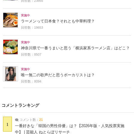
回答数：23865
実施中
ラーメンって日本食？それとも中華料理？
回答数：19653
実施中
神奈川県で一番うまいと思う「横浜家系ラーメン店」はどこ？
回答数：8507
実施中
唯一無二の歌声だと思うボーカリストは？
回答数：8094
コメントランキング
コメント数：
21
1
一番好きな「韓国の男性俳優」は？【2026年版・人気投票実施
中】 | 芸能人 ねとらぼリサーチ