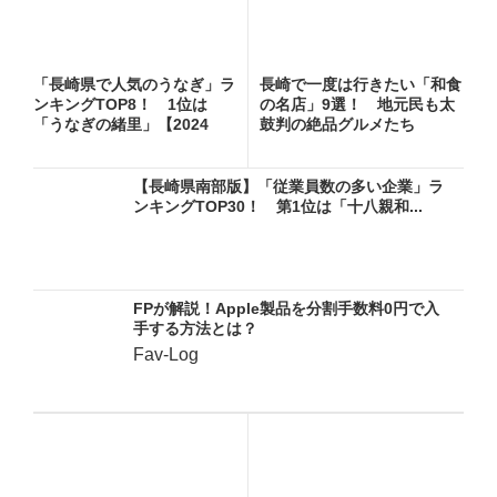
「長崎県で人気のうなぎ」ラ
長崎で一度は行きたい「和食
ンキングTOP8！ 1位は
の名店」9選！ 地元民も太
「うなぎの緒里」【2024
鼓判の絶品グルメたち
年...
【長崎県南部版】「従業員数の多い企業」ラ
ンキングTOP30！ 第1位は「十八親和...
FPが解説！Apple製品を分割手数料0円で入
手する方法とは？
Fav-Log