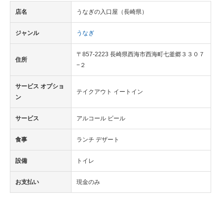
店名
うなぎの入口屋（長崎県）
ジャンル
うなぎ
〒857-2223 長崎県西海市西海町七釜郷３３０７
住所
−２
サービス オプショ
テイクアウト イートイン
ン
サービス
アルコール ビール
食事
ランチ デザート
設備
トイレ
お支払い
現金のみ