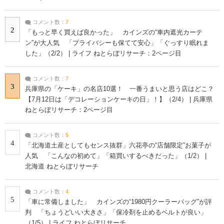
コメント数：
7
2
「もっと早く買えば良かった」 カインズの“車内遮光カーテ
ン”が大人気 「プライバシーも保てて安心」「ぐっすり眠れま
した」（2/2） | ライフ ねとらぼリサーチ：2ページ目
コメント数：
7
3
兵庫県の「ケーキ」の名店10選！ 一番うまいと思う店はどこ？
【7月12日は「デコレーションケーキの日」！】（2/4） | 兵庫県
ねとらぼリサーチ：2ページ目
コメント数：
5
4
「北海道土産としてもセンス抜群」六花亭の“店舗限定”お菓子が
人気 「こんなの初めて」「箱買いするべきだった」（1/2） |
北海道 ねとらぼリサーチ
コメント数：
4
5
「車に常備しました」 カインズの“1980円クーラーバッグ”が評
判 「ちょうどいい大きさ」「保冷剤を止めるベルトが良い」
（1/5） | ライフ ねとらぼリサーチ