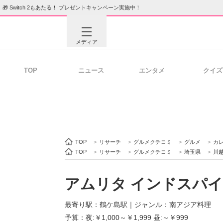
🎁 Switch 2もあたる！ プレゼントキャンペーン実施中！
メディア
TOP
ニュース
エンタメ
クイズ
注目記事を集めた総合ページ
ITの今
ビジネスと働き方のヒント
AI活用
TOP
>
リサーチ
>
グルメクチコミ
>
グルメ
>
カ
TOP
>
リサーチ
>
グルメクチコミ
>
埼玉県
>
川
アムリタ インドスパ
ITエンジニア向け専門サイト
企業向けI
最寄り駅：鶴ケ島駅
｜
ジャンル：南アジア料理
予算：夜:￥1,000～￥1,999 昼:～￥999