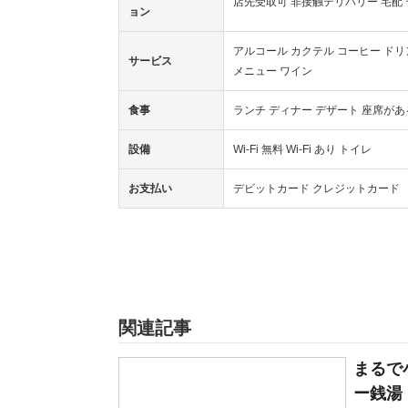
店先受取可 非接触デリバリー 宅配
ョン
アルコール カクテル コーヒー ド
サービス
メニュー ワイン
食事
ランチ ディナー デザート 座席が
設備
Wi-Fi 無料 Wi-Fi あり トイレ
お支払い
デビットカード クレジットカード
関連記事
まるで
ー銭湯