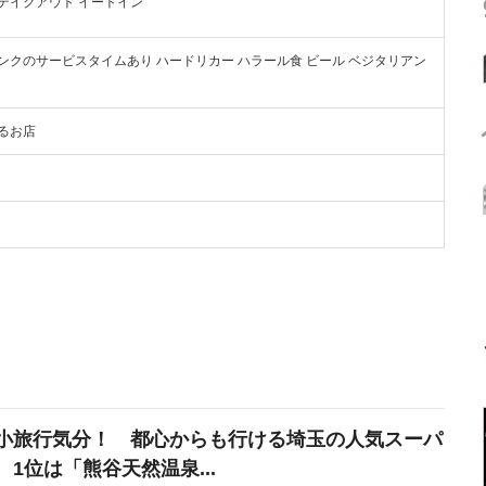
 テイクアウト イートイン
リンクのサービスタイムあり ハードリカー ハラール食 ビール ベジタリアン
あるお店
小旅行気分！ 都心からも行ける埼玉の人気スーパ
 1位は「熊谷天然温泉...