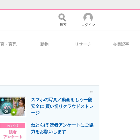
検索
ログイン
教育・育児
動物
リサーチ
会員記事
バイスの未来
好きが集まる 比べて選べる
コミュニティ
マーケ×ITの今がよく分かる
- PR -
スマホの写真／動画をもう一段
安全に 買い切りクラウドストレ
ージ
・活用を支援
ねとらぼ 読者アンケートにご協
力をお願いします