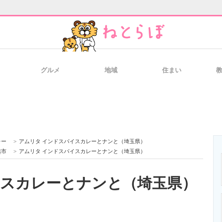
グルメ
地域
住まい
と未来を見通す
スマホと通信の最新トレンド
進化するPCとデ
のいまが分かる
企業ITのトレンドを詳説
経営リーダーの
レー
>
アムリタ インドスパイスカレーとナンと（埼玉県）
越市
>
アムリタ インドスパイスカレーとナンと（埼玉県）
イスカレーとナンと（埼玉県）
T製品の総合サイト
IT製品の技術・比較・事例
製造業のIT導入