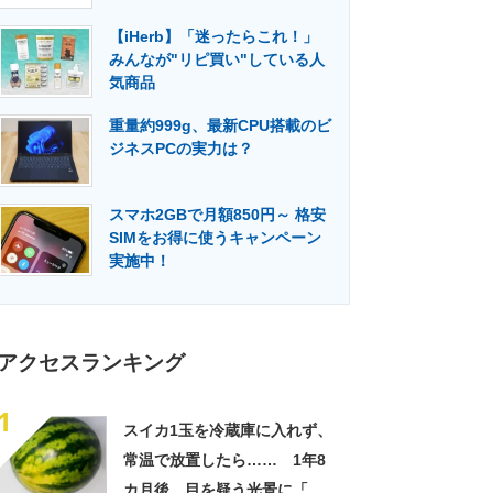
門メディア
建設×テクノロジーの最前線
【iHerb】「迷ったらこれ！」
みんなが"リピ買い"している人
気商品
重量約999g、最新CPU搭載のビ
ジネスPCの実力は？
スマホ2GBで月額850円～ 格安
SIMをお得に使うキャンペーン
実施中！
アクセスランキング
1
スイカ1玉を冷蔵庫に入れず、
常温で放置したら…… 1年8
カ月後、目を疑う光景に「ヤ