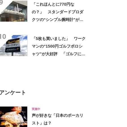
9
「付けているのを忘れるくら
「これほんとに770円な
い軽い」など好評
の？」 スタンダードプロダ
クツの“シンプル腕時計”が大
好評 「もうこれでいい」
10
「かなり満足感高い」
「5枚も買いました」 ワーク
マンの“1500円ゴルフポロシ
ャツ”が大好評 「ゴルフにも
普段使いにも最適」「汗をか
いてもすぐ乾く」「全てに大
満足しています」
アンケート
実施中
声が好きな「日本のボーカリ
スト」は？