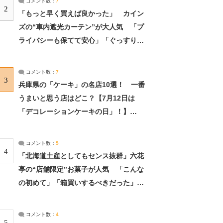
コメント数：
7
2
「もっと早く買えば良かった」 カイン
ズの“車内遮光カーテン”が大人気 「プ
ライバシーも保てて安心」「ぐっすり眠
れました」（2/2） | ライフ ねとらぼリ
サーチ：2ページ目
コメント数：
7
3
兵庫県の「ケーキ」の名店10選！ 一番
うまいと思う店はどこ？【7月12日は
「デコレーションケーキの日」！】
（2/4） | 兵庫県 ねとらぼリサーチ：2ペ
ージ目
コメント数：
5
4
「北海道土産としてもセンス抜群」六花
亭の“店舗限定”お菓子が人気 「こんな
の初めて」「箱買いするべきだった」
（1/2） | 北海道 ねとらぼリサーチ
コメント数：
4
5