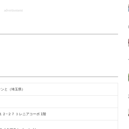
advertisement
ナンと（埼玉県）
田１２−２７ トレニアコーポ 1階