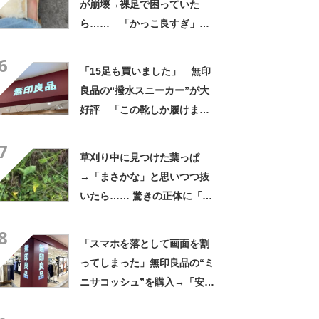
が崩壊→裸足で困っていた
ら…… 「かっこ良すぎ」ま
さかの展開に感動「こういう
6
人に私もなりたい」
「15足も買いました」 無印
良品の“撥水スニーカー”が大
好評 「この靴しか履けませ
ん」「本当に疲れにくい」
7
「一生買い続けます」
草刈り中に見つけた葉っぱ
→「まさかな」と思いつつ抜
いたら…… 驚きの正体に「お
宝やね」「生命力すごい」
8
「スマホを落として画面を割
ってしまった」無印良品の“ミ
ニサコッシュ”を購入→「安心
して持ち歩ける」ように