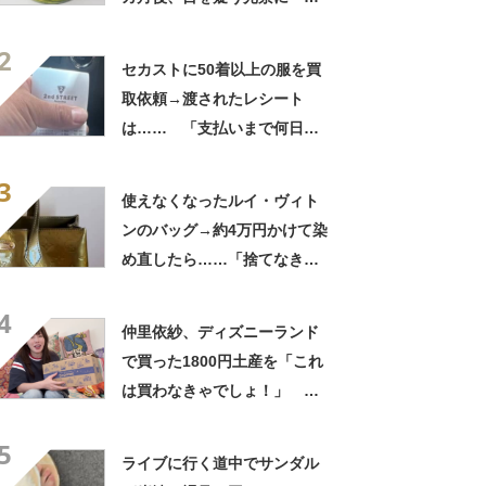
バいヤバいヤバい」「えっ、
2
こんな姿に……!?」
セカストに50着以上の服を買
取依頼→渡されたレシート
は…… 「支払いまで何日か
待たされた」衝撃的な光景に
3
「この値段はヤバすぎ」
使えなくなったルイ・ヴィト
ンのバッグ→約4万円かけて染
め直したら……「捨てなきゃ
よかった」「そういう使い道
4
もあったのか」
仲里依紗、ディズニーランド
で買った1800円土産を「これ
は買わなきゃでしょ！」
「すっごい上手お買い物」と
5
自画自賛
ライブに行く道中でサンダル