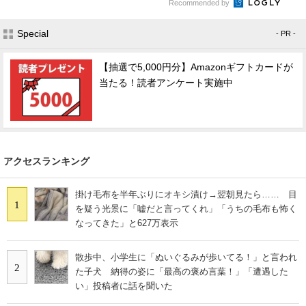
Recommended by
Special
- PR -
【抽選で5,000円分】Amazonギフトカードが
当たる！読者アンケート実施中
アクセスランキング
掛け毛布を半年ぶりにオキシ漬け→翌朝見たら…… 目
1
を疑う光景に「嘘だと言ってくれ」「うちの毛布も怖く
なってきた」と627万表示
散歩中、小学生に「ぬいぐるみが歩いてる！」と言われ
2
た子犬 納得の姿に「最高の褒め言葉！」「遭遇した
い」投稿者に話を聞いた