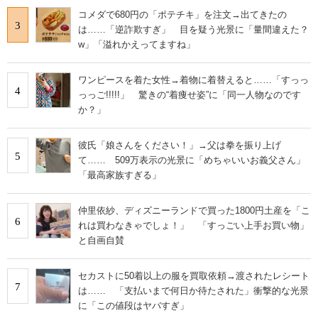
コメダで680円の「ポテチキ」を注文→出てきたの
3
は……「逆詐欺すぎ」 目を疑う光景に「量間違えた？
w」「溢れかえってますね」
ワンピースを着た女性→着物に着替えると……「すっっ
4
っっご!!!!!」 驚きの“着痩せ姿”に「同一人物なのです
か？」
彼氏「娘さんをください！」→父は拳を振り上げ
5
て…… 509万表示の光景に「めちゃいいお義父さん」
「最高家族すぎる」
仲里依紗、ディズニーランドで買った1800円土産を「こ
6
れは買わなきゃでしょ！」 「すっごい上手お買い物」
と自画自賛
セカストに50着以上の服を買取依頼→渡されたレシート
7
は…… 「支払いまで何日か待たされた」衝撃的な光景
に「この値段はヤバすぎ」