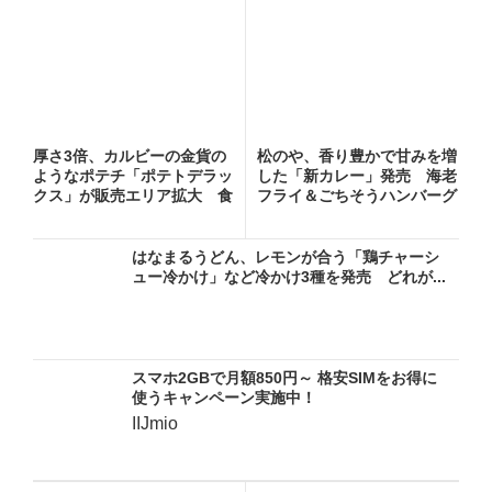
厚さ3倍、カルビーの金貨の
松のや、香り豊かで甘みを増
ようなポテチ「ポテトデラッ
した「新カレー」発売 海老
クス」が販売エリア拡大 食
フライ＆ごちそうハンバーグ
べ...
カ...
はなまるうどん、レモンが合う「鶏チャーシ
ュー冷かけ」など冷かけ3種を発売 どれが...
スマホ2GBで月額850円～ 格安SIMをお得に
使うキャンペーン実施中！
IIJmio