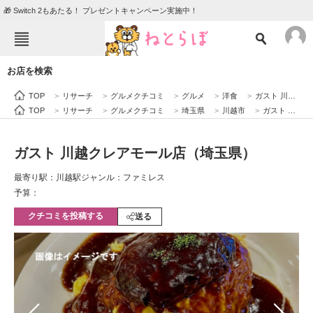
🎁 Switch 2もあたる！ プレゼントキャンペーン実施中！
ねとらぼメニュー
お店を検索
TOP
ニュース
TOP
>
リサーチ
>
グルメクチコミ
>
グルメ
>
洋食
>
ガスト 川越クレアモール店（埼玉県）
エンタメ
クイズ
TOP
>
リサーチ
>
グルメクチコミ
>
埼玉県
>
川越市
>
ガスト 川越クレアモール店（埼玉県）
グルメ
地域
ガスト 川越クレアモール店（埼玉県）
住まい
教育・育児
最寄り駅：川越駅
ジャンル：ファミレス
動物
リサーチ
予算：
クチコミを投稿する
会員記事
送る
メディア
注目記事を集めた総合ページ
ITの今と未来を見通す