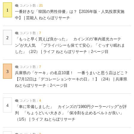
コメント数：
21
1
一番好きな「韓国の男性俳優」は？【2026年版・人気投票実施
中】 | 芸能人 ねとらぼリサーチ
コメント数：
7
2
「もっと早く買えば良かった」 カインズの“車内遮光カーテ
ン”が大人気 「プライバシーも保てて安心」「ぐっすり眠れま
した」（2/2） | ライフ ねとらぼリサーチ：2ページ目
コメント数：
7
3
兵庫県の「ケーキ」の名店10選！ 一番うまいと思う店はどこ？
【7月12日は「デコレーションケーキの日」！】（2/4） | 兵庫県
ねとらぼリサーチ：2ページ目
コメント数：
4
4
「車に常備しました」 カインズの“1980円クーラーバッグ”が評
判 「ちょうどいい大きさ」「保冷剤を止めるベルトが良い」
（1/5） | ライフ ねとらぼリサーチ