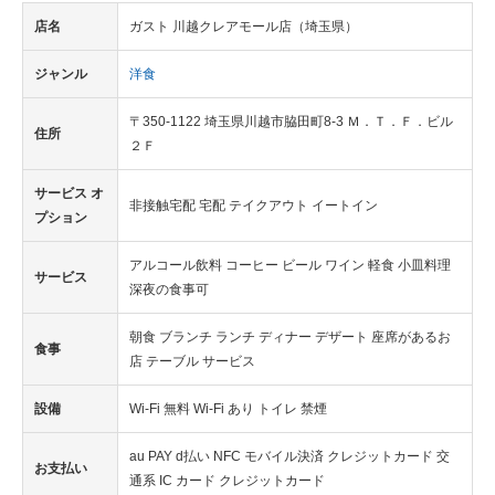
店名
ガスト 川越クレアモール店（埼玉県）
ジャンル
洋食
〒350-1122 埼玉県川越市脇田町8-3 Ｍ．Ｔ．Ｆ．ビル
住所
２Ｆ
サービス オ
非接触宅配 宅配 テイクアウト イートイン
プション
アルコール飲料 コーヒー ビール ワイン 軽食 小皿料理
サービス
深夜の食事可
朝食 ブランチ ランチ ディナー デザート 座席があるお
食事
店 テーブル サービス
設備
Wi-Fi 無料 Wi-Fi あり トイレ 禁煙
au PAY d払い NFC モバイル決済 クレジットカード 交
お支払い
通系 IC カード クレジットカード