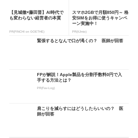
【見城徹×藤田晋】AI時代で
スマホ2GBで月額850円～ 格
も変わらない経営者の本質
安SIMをお得に使うキャンペ
ーン実施中！
PR(FINCHI on GOETHE)
PR(IIJmio)
緊張するとなんで口が渇くの？ 医師が回答
FPが解説！Apple製品を分割手数料0円で入
手する方法とは？
PR(Fav-Log)
肩こりを減らすにはどうしたらいいの？ 医
師が回答