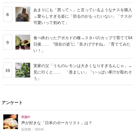
あまりにも「買って～」と言っているようなナスを購入
8
→愛らしすぎる姿に「切るのがもったいない」「ナスが
可愛いって初めて」
食べ終わったアボカドの種→スタバのカップで育てて64
9
日後…… “現在の姿”に「良さげですね」「育ててみた
い！」
実家の父「うちのレモンは大きくなりすぎるんじゃ」→
10
見に行くと…… 「羨ましい」「いっぱい果汁が取れそ
う」
アンケート
実施中
声が好きな「日本のボーカリスト」は？
回答数：49540