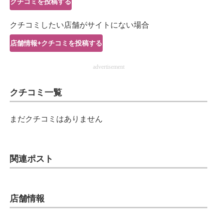
クチコミを投稿する
IT製品の技術・比較・事例
クチコミしたい店舗がサイトにない場合
製造業のIT導入・活用を支援
店舗情報+クチコミを投稿する
モノづくり技術者専門サイト
advertisement
エレクトロニクス専門サイト
クチコミ一覧
電子設計の基本と応用
エネルギーの専門メディア
まだクチコミはありません
建設×テクノロジーの最前線
ちょっと気になるネットの話題
関連ポスト
店舗情報