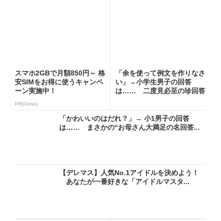
スマホ2GBで月額850円～ 格
「余を使って例文を作りなさ
安SIMをお得に使うキャンペ
い」→小学生男子の回答
ーン実施中！
は…… 二度見必至の珍回答
に「爆...
PR(IIJmio)
「かわいいのはだれ？」→ 小1男子の回答
は…… まさかの“お母さん大満足の名回答...
【デレマス】人気No.1アイドルを決めよう！
あなたが一番好きな「アイドルマスタ...