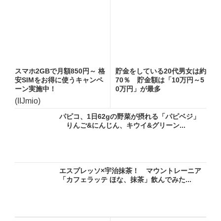
スマホ2GBで月額850円～ 格
貯金をしている20代男女は約
安SIMをお得に使うキャンペ
70％ 貯金額は「10万円～5
ーン実施中！
0万円」が最多
(IIJmio)
パピコ、1日62gの野菜が摂れる「パピベジ」
りんご&にんじん、キウイ&グリーン...
エスプレッソ×宇治抹茶！ マウントレーニア
「カフェラッテ ほな、抹茶」飲んでみた...