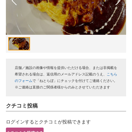
スマホと通信の最新トレンド
進化するPCとデバイスの未来
好きが集まる 比べて選べる
ビジネスと働き方のヒント
AI活用のいまが分かる
店舗／施設の画像や情報を提供いただける場合、または非掲載を
企業ITのトレンドを詳説
希望される場合は、返信用のメールアドレス記載のうえ、
こちら
のフォーム
で「ねとらぼ」にチェックを付けてご連絡ください。
経営リーダーのコミュニティ
※ご連絡は直接のご関係者様からのみとさせていただきます
マーケ×ITの今がよく分かる
クチコミ投稿
ITエンジニア向け専門サイト
ログインするとクチコミが投稿できます
企業向けIT製品の総合サイト