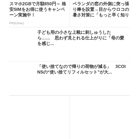
スマホ2GBで月額850円～ 格
ベランダの窓の外側に突っ張
安SIMをお得に使うキャンペ
り棒を設置→目からウロコの
ーン実施中！
暑さ対策に「もっと早く知り
た...
PR(IIJmio)
子ども用の小さな上靴に刺しゅうした
ら…… 思わず見とれる仕上がりに「母の愛
を感じ...
「使い捨てなので帰りの荷物が減る」 3COI
NSの“使い捨てリフィルセット”が大...