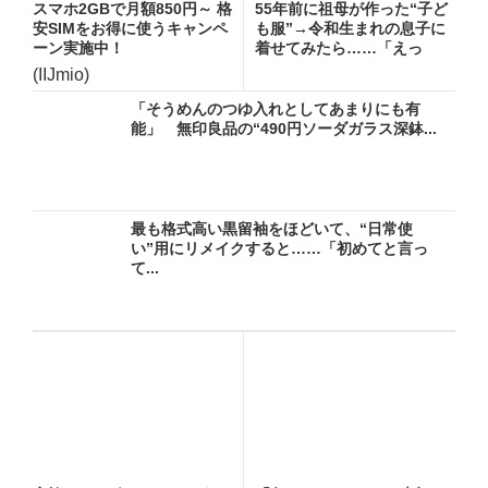
スマホ2GBで月額850円～ 格
55年前に祖母が作った“子ど
安SIMをお得に使うキャンペ
も服”→令和生まれの息子に
ーン実施中！
着せてみたら……「えっ
ー!...
(IIJmio)
「そうめんのつゆ入れとしてあまりにも有
能」 無印良品の“490円ソーダガラス深鉢...
最も格式高い黒留袖をほどいて、“日常使
い”用にリメイクすると……「初めてと言っ
て...