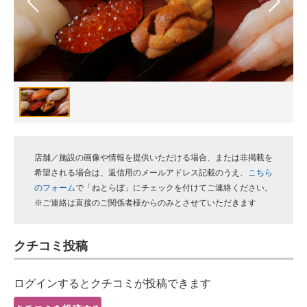
スマホと通信の最新トレンド
進化するPCとデバイスの未来
好きが集まる 比べて選べる
ビジネスと働き方のヒント
AI活用のいまが分かる
店舗／施設の画像や情報を提供いただける場合、または非掲載を
企業ITのトレンドを詳説
希望される場合は、返信用のメールアドレス記載のうえ、
こちら
のフォーム
で「ねとらぼ」にチェックを付けてご連絡ください。
経営リーダーのコミュニティ
※ご連絡は直接のご関係者様からのみとさせていただきます
マーケ×ITの今がよく分かる
クチコミ投稿
ITエンジニア向け専門サイト
ログインするとクチコミが投稿できます
企業向けIT製品の総合サイト