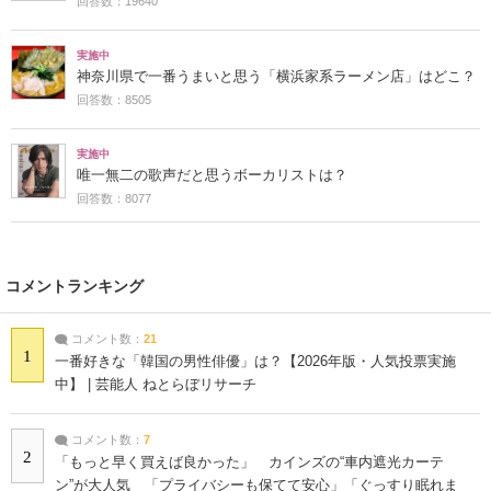
回答数：19640
実施中
神奈川県で一番うまいと思う「横浜家系ラーメン店」はどこ？
回答数：8505
実施中
唯一無二の歌声だと思うボーカリストは？
回答数：8077
コメントランキング
コメント数：
21
1
一番好きな「韓国の男性俳優」は？【2026年版・人気投票実施
中】 | 芸能人 ねとらぼリサーチ
コメント数：
7
2
「もっと早く買えば良かった」 カインズの“車内遮光カーテ
ン”が大人気 「プライバシーも保てて安心」「ぐっすり眠れま