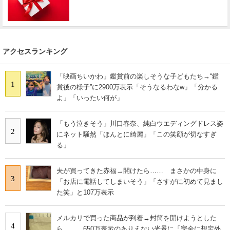
アクセスランキング
「映画ちいかわ」鑑賞前の楽しそうな子どもたち→“鑑
1
賞後の様子”に2900万表示「そうなるわなw」「分かる
よ」「いったい何が」
「もう泣きそう」川口春奈、純白ウエディングドレス姿
2
にネット騒然「ほんとに綺麗」「この笑顔が切なすぎ
る」
夫が買ってきた赤福→開けたら…… まさかの中身に
3
「お店に電話してしまいそう」「さすがに初めて見まし
た笑」と107万表示
メルカリで買った商品が到着→封筒を開けようとした
4
ら…… 650万表示のありえない光景に「完全に想定外