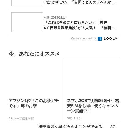
1位”がすごい 「吉田うどんのレベルが
高...
公開 2025/12/14
「これは季節ごとに行きたい」 神戸
の“日帰り温泉施設”が大人気！ 「無料送
迎バス...
Recommended by
今、あなたにオススメ
アマゾン1位「このお茶ガチ
スマホ2GBで月額850円～ 格
です」噂のお茶
安SIMをお得に使うキャンペ
ーン実施中！
PR(ハーブ健康本舗)
PR(IIJmio)
「後部座席を早く冷やすことができる」 3C