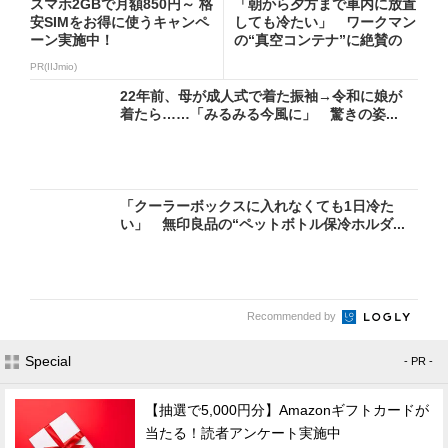
スマホ2GBで月額850円～ 格
「朝から夕方まで車内に放置
安SIMをお得に使うキャンペ
しても冷たい」 ワークマン
ーン実施中！
の“真空コンテナ”に絶賛の
声...
PR(IIJmio)
22年前、母が成人式で着た振袖→令和に娘が
着たら……「みるみる今風に」 驚きの姿...
「クーラーボックスに入れなくても1日冷た
い」 無印良品の“ペットボトル保冷ホルダ...
Recommended by
Special
- PR -
【抽選で5,000円分】Amazonギフトカードが
当たる！読者アンケート実施中