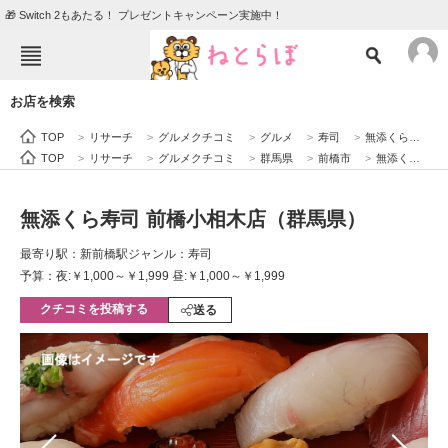
🎁 Switch 2もあたる！ プレゼントキャンペーン実施中！
ねとらぼメニュー
お店を検索
TOP
ニュース
TOP
>
リサーチ
>
グルメクチコミ
>
グルメ
>
寿司
>
無添くら寿司 前橋小相木店（群馬県）
エンタメ
クイズ
TOP
>
リサーチ
>
グルメクチコミ
>
群馬県
>
前橋市
>
無添くら寿司 前橋小相木店（群馬県）
グルメ
地域
無添くら寿司 前橋小相木店（群馬県）
住まい
教育・育児
最寄り駅：新前橋駅
ジャンル：寿司
動物
リサーチ
予算：夜:￥1,000～￥1,999 昼:￥1,000～￥1,999
クチコミを投稿する
会員記事
送る
メディア
注目記事を集めた総合ページ
ITの今と未来を見通す