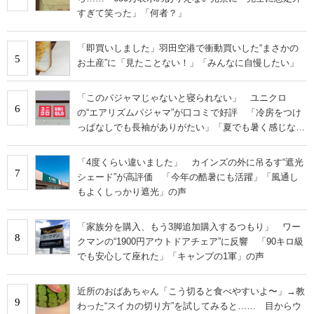
すぎて笑った」「何者？」
「即買いしました」羽田空港で衝動買いした“まさかの
5
お土産”に「見たことない！」「みんなに自慢したい」
「このパジャマじゃないと寝られない」 ユニクロ
6
の“エアリズムパジャマ”が口コミで好評 「冷房をつけ
っぱなしでも長袖がありがたい」「夏でも暑く感じな
い」
「4度くらい違いました」 カインズの外に吊るす“遮光
7
シェード”が高評価 「今年の酷暑にも活躍」「風通し
もよくしっかり遮光」の声
「家族分を購入、もう3脚追加購入するつもり」 ワー
8
クマンの“1900円アウトドアチェア”に反響 「90キロ級
でも安心して座れた」「キャンプの1軍」の声
近所のおばあちゃん「こう切ると食べやすいよ〜」→教
9
わった“スイカの切り方”を試してみると…… 目からウ