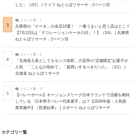
した」（2/2） | ライフ ねとらぼリサーチ：2ページ目
コメント数：
7
3
兵庫県の「ケーキ」の名店10選！ 一番うまいと思う店はどこ？
【7月12日は「デコレーションケーキの日」！】（2/4） | 兵庫県
ねとらぼリサーチ：2ページ目
コメント数：
5
4
「北海道土産としてもセンス抜群」六花亭の“店舗限定”お菓子が
人気 「こんなの初めて」「箱買いするべきだった」（1/2） |
北海道 ねとらぼリサーチ
コメント数：
3
5
【バレーボール】ネーションズリーグ日本ラウンドで活躍を期待
している「日本男子バレー代表選手」は？【2026年版・人気投
票実施中】（投票結果） | スポーツ ねとらぼリサーチ
カテゴリ一覧