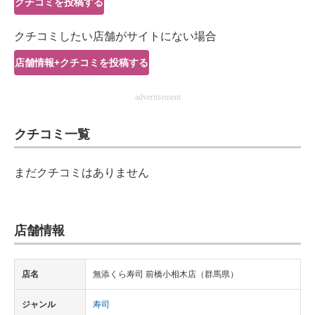
クチコミを投稿する
IT製品の技術・比較・事例
クチコミしたい店舗がサイトにない場合
製造業のIT導入・活用を支援
店舗情報+クチコミを投稿する
モノづくり技術者専門サイト
advertisement
エレクトロニクス専門サイト
クチコミ一覧
電子設計の基本と応用
エネルギーの専門メディア
まだクチコミはありません
建設×テクノロジーの最前線
ちょっと気になるネットの話題
店舗情報
店名
無添くら寿司 前橋小相木店（群馬県）
ジャンル
寿司