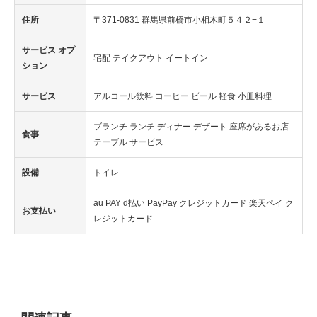
住所
〒371-0831 群馬県前橋市小相木町５４２−１
サービス オプ
宅配 テイクアウト イートイン
ション
サービス
アルコール飲料 コーヒー ビール 軽食 小皿料理
ブランチ ランチ ディナー デザート 座席があるお店
食事
テーブル サービス
設備
トイレ
au PAY d払い PayPay クレジットカード 楽天ペイ ク
お支払い
レジットカード