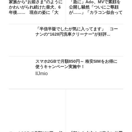
家族から“お姫さま”のように
「急に」Ado、MVで素顔を
かわいがられ続けた柴犬、6
公開し騒然「ついにご尊顔
年後…… 現在の姿に「大
が……」「カラコン似合って
優...
る...
「半信半疑でしたが気に入ってます」 コー
ナンの“1628円洗車クリーナー”が好評...
スマホ2GBで月額850円～ 格安SIMをお得に
使うキャンペーン実施中！
IIJmio