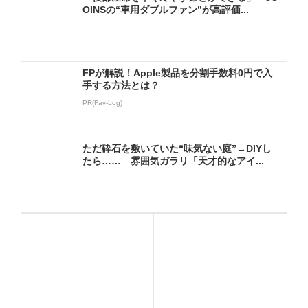
OINSの“車用ダブルファン”が高評価...
FPが解説！Apple製品を分割手数料0円で入
手する方法とは？
PR(Fav-Log)
ただ砕石を敷いていた“味気ない庭”→DIYし
たら…… 雰囲気ガラリ「天才的なアイ...