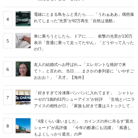
電線にとまる鳥をふと見たら……「うわぁああ」偶然撮
4
れてしまった“光景”が92万再生「自然は過酷」
車に乗ろうとしたら、ドアに…… 衝撃の光景が130万
5
表示「普通に乗って走ってたやん」「どうやって入った
の!?」
友人の結婚式へお呼ばれ→「エレガントな格好で来
6
て！」と言われ、当日……まさかの参列姿に「いやすご
おおお！」「天才」【海外】
「好きすぎて冷凍庫パンパンに入れてます」 シャトレ
7
ーゼの“1個約61円シューアイス”が好評 「生地とバニラ
アイスの相性が◎」「家族も好きで夏はストックして
る」
「4度くらい違いました」 カインズの外に吊るす“遮光
8
シェード”が高評価 「今年の酷暑にも活躍」「風通し
もよくしっかり遮光」の声