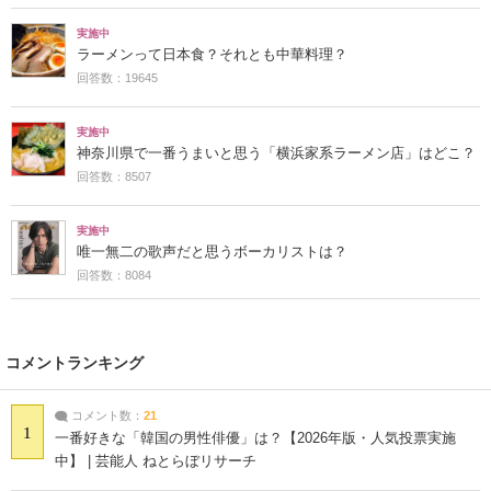
実施中
ラーメンって日本食？それとも中華料理？
回答数：19645
実施中
神奈川県で一番うまいと思う「横浜家系ラーメン店」はどこ？
回答数：8507
実施中
唯一無二の歌声だと思うボーカリストは？
回答数：8084
コメントランキング
コメント数：
21
1
一番好きな「韓国の男性俳優」は？【2026年版・人気投票実施
中】 | 芸能人 ねとらぼリサーチ