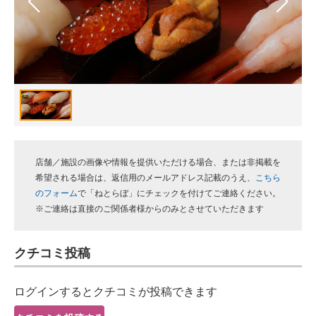
スマホと通信の最新トレンド
進化するPCとデバイスの未来
好きが集まる 比べて選べる
ビジネスと働き方のヒント
AI活用のいまが分かる
店舗／施設の画像や情報を提供いただける場合、または非掲載を
企業ITのトレンドを詳説
希望される場合は、返信用のメールアドレス記載のうえ、
こちら
のフォーム
で「ねとらぼ」にチェックを付けてご連絡ください。
経営リーダーのコミュニティ
※ご連絡は直接のご関係者様からのみとさせていただきます
マーケ×ITの今がよく分かる
クチコミ投稿
ITエンジニア向け専門サイト
ログインするとクチコミが投稿できます
企業向けIT製品の総合サイト