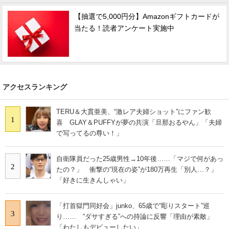
【抽選で5,000円分】Amazonギフトカードが
当たる！読者アンケート実施中
アクセスランキング
TERU＆大貫亜美、“激レア夫婦ショット”にファン歓
1
喜 GLAY＆PUFFYが夢の共演「旦那おるやん」「夫婦
で写ってるの尊い！」
自衛隊員だった25歳男性→10年後……「マジで何があっ
2
たの？」 衝撃の“現在の姿”が180万再生「別人…？」
「好きに生きんしゃい」
「打首獄門同好会」junko、65歳で“彫りスタート”巡
3
り…… “ダサすぎる”への持論に反響「理由が素敵」
「わたしもデビューしたい」