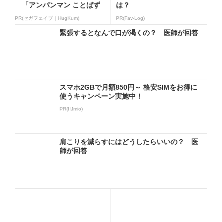
「アンパンマン ことばず
は？
かん...
PR(セガフェイブ｜HugKum)
PR(Fav-Log)
緊張するとなんで口が渇くの？ 医師が回答
スマホ2GBで月額850円～ 格安SIMをお得に
使うキャンペーン実施中！
PR(IIJmio)
肩こりを減らすにはどうしたらいいの？ 医
師が回答