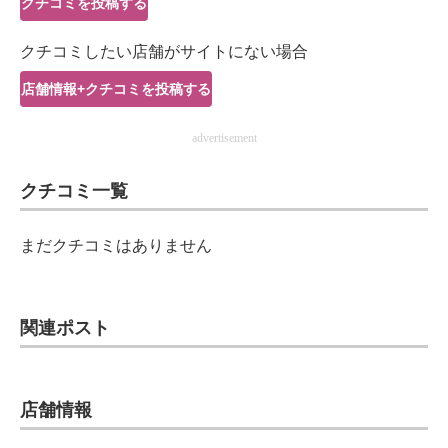
クチコミを投稿する
IT製品の技術・比較・事例
クチコミしたい店舗がサイトにない場合
製造業のIT導入・活用を支援
店舗情報+クチコミを投稿する
モノづくり技術者専門サイト
advertisement
エレクトロニクス専門サイト
クチコミ一覧
電子設計の基本と応用
エネルギーの専門メディア
まだクチコミはありません
建設×テクノロジーの最前線
ちょっと気になるネットの話題
関連ポスト
店舗情報