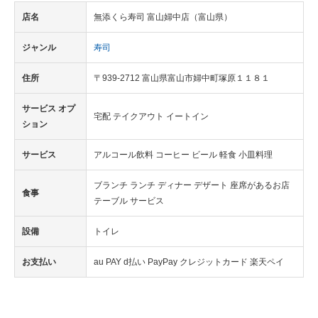
店名
無添くら寿司 富山婦中店（富山県）
ジャンル
寿司
住所
〒939-2712 富山県富山市婦中町塚原１１８１
サービス オプ
宅配 テイクアウト イートイン
ション
サービス
アルコール飲料 コーヒー ビール 軽食 小皿料理
ブランチ ランチ ディナー デザート 座席があるお店
食事
テーブル サービス
設備
トイレ
お支払い
au PAY d払い PayPay クレジットカード 楽天ペイ