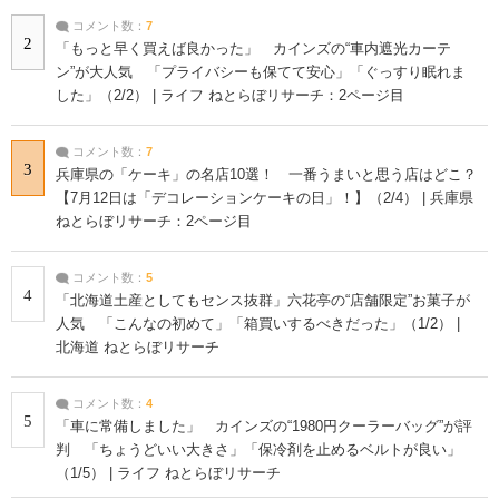
コメント数：
7
2
「もっと早く買えば良かった」 カインズの“車内遮光カーテ
ン”が大人気 「プライバシーも保てて安心」「ぐっすり眠れま
した」（2/2） | ライフ ねとらぼリサーチ：2ページ目
コメント数：
7
3
兵庫県の「ケーキ」の名店10選！ 一番うまいと思う店はどこ？
【7月12日は「デコレーションケーキの日」！】（2/4） | 兵庫県
ねとらぼリサーチ：2ページ目
コメント数：
5
4
「北海道土産としてもセンス抜群」六花亭の“店舗限定”お菓子が
人気 「こんなの初めて」「箱買いするべきだった」（1/2） |
北海道 ねとらぼリサーチ
コメント数：
4
5
「車に常備しました」 カインズの“1980円クーラーバッグ”が評
判 「ちょうどいい大きさ」「保冷剤を止めるベルトが良い」
（1/5） | ライフ ねとらぼリサーチ