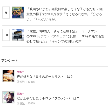
「映画ちいかわ」鑑賞前の楽しそうな子どもたち→“鑑
9
賞後の様子”に2900万表示「そうなるわなw」「分かる
よ」「いったい何が」
「家族分3脚購入、さらに追加予定」 ワークマン
10
の“1900円アウトドアチェア”に反響 「90キロ級でも安
心して座れた」「キャンプの1軍」の声
アンケート
実施中
声が好きな「日本のボーカリスト」は？
回答数：49465
実施中
歌が上手だと思うホロライブのメンバーは？
回答数：23859