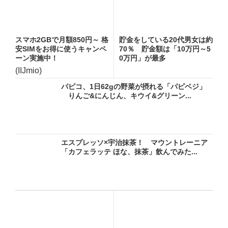
スマホ2GBで月額850円～ 格
貯金をしている20代男女は約
安SIMをお得に使うキャンペ
70％ 貯金額は「10万円～5
ーン実施中！
0万円」が最多
(IIJmio)
パピコ、1日62gの野菜が摂れる「パピベジ」
りんご&にんじん、キウイ&グリーン...
エスプレッソ×宇治抹茶！ マウントレーニア
「カフェラッテ ほな、抹茶」飲んでみた...