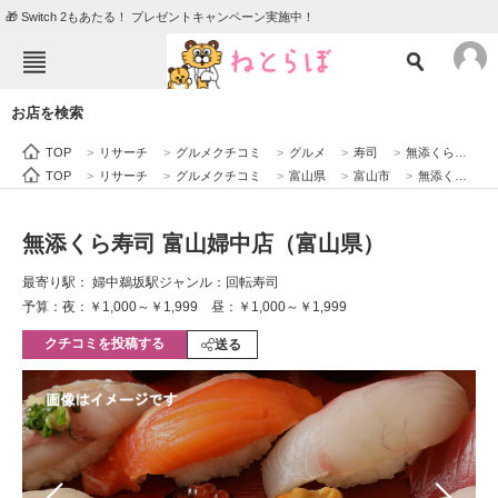
🎁 Switch 2もあたる！ プレゼントキャンペーン実施中！
ねとらぼメニュー
お店を検索
TOP
ニュース
TOP
>
リサーチ
>
グルメクチコミ
>
グルメ
>
寿司
>
無添くら寿司 富山婦中店（富山県）
エンタメ
クイズ
TOP
>
リサーチ
>
グルメクチコミ
>
富山県
>
富山市
>
無添くら寿司 富山婦中店（富山県）
グルメ
地域
無添くら寿司 富山婦中店（富山県）
住まい
教育・育児
最寄り駅： 婦中鵜坂駅
ジャンル：回転寿司
動物
リサーチ
予算：夜：￥1,000～￥1,999 昼：￥1,000～￥1,999
クチコミを投稿する
会員記事
送る
メディア
注目記事を集めた総合ページ
ITの今と未来を見通す