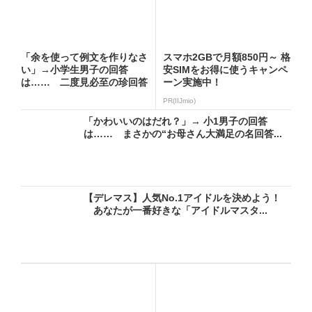
「余を使って例文を作りなさ
スマホ2GBで月額850円～ 格
い」→小学生男子の回答
安SIMをお得に使うキャンペ
は…… 二度見必至の珍回答
ーン実施中！
に「爆...
PR(IIJmio)
「かわいいのはだれ？」→ 小1男子の回答
は…… まさかの“お母さん大満足の名回答...
【デレマス】人気No.1アイドルを決めよう！
あなたが一番好きな「アイドルマスタ...