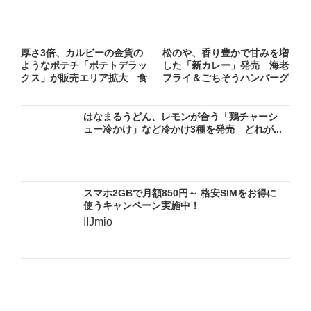
厚さ3倍、カルビーの金貨の
松のや、香り豊かで甘みを増
ようなポテチ「ポテトデラッ
した「新カレー」発売 海老
クス」が販売エリア拡大 食
フライ＆ごちそうハンバーグ
べ...
カ...
はなまるうどん、レモンが合う「鶏チャーシ
ュー冷かけ」など冷かけ3種を発売 どれが...
スマホ2GBで月額850円～ 格安SIMをお得に
使うキャンペーン実施中！
IIJmio