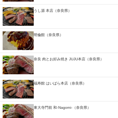
スマホと通信の最新トレンド
うし源 本店（奈良県）
進化するPCとデバイスの未来
好きが集まる 比べて選べる
明倫館（奈良県）
ビジネスと働き方のヒント
AI活用のいまが分かる
奈良 肉とお好み焼き JUJU本店（奈良県）
企業ITのトレンドを詳説
経営リーダーのコミュニティ
福寿館 はいばら本店（奈良県）
マーケ×ITの今がよく分かる
ITエンジニア向け専門サイト
東大寺門前 和-Nagomi-（奈良県）
企業向けIT製品の総合サイト