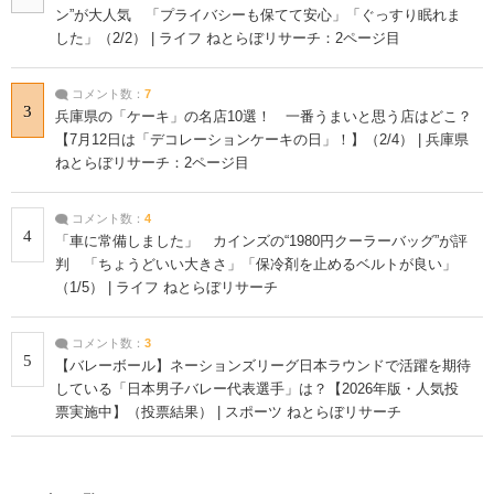
ン”が大人気 「プライバシーも保てて安心」「ぐっすり眠れま
した」（2/2） | ライフ ねとらぼリサーチ：2ページ目
コメント数：
7
3
兵庫県の「ケーキ」の名店10選！ 一番うまいと思う店はどこ？
【7月12日は「デコレーションケーキの日」！】（2/4） | 兵庫県
ねとらぼリサーチ：2ページ目
コメント数：
4
4
「車に常備しました」 カインズの“1980円クーラーバッグ”が評
判 「ちょうどいい大きさ」「保冷剤を止めるベルトが良い」
（1/5） | ライフ ねとらぼリサーチ
コメント数：
3
5
【バレーボール】ネーションズリーグ日本ラウンドで活躍を期待
している「日本男子バレー代表選手」は？【2026年版・人気投
票実施中】（投票結果） | スポーツ ねとらぼリサーチ