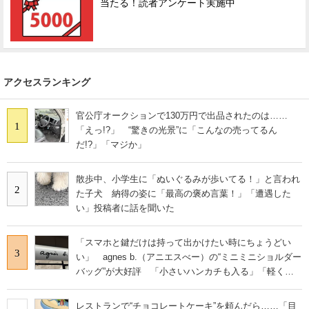
当たる！読者アンケート実施中
アクセスランキング
官公庁オークションで130万円で出品されたのは……
1
「えっ!?」 “驚きの光景”に「こんなの売ってるん
だ!?」「マジか」
散歩中、小学生に「ぬいぐるみが歩いてる！」と言われ
2
た子犬 納得の姿に「最高の褒め言葉！」「遭遇した
い」投稿者に話を聞いた
「スマホと鍵だけは持って出かけたい時にちょうどい
3
い」 agnes b.（アニエスべー）の“ミニミニショルダー
バッグ”が大好評 「小さいハンカチも入る」「軽くて
旅行でも活躍します
レストランで“チョコレートケーキ”を頼んだら……「目