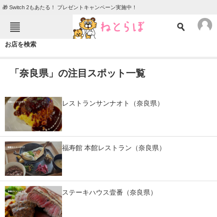
🎁 Switch 2もあたる！ プレゼントキャンペーン実施中！
ねとらぼメニュー
お店を検索
TOP
ニュース
「奈良県」の注目スポット一覧
エンタメ
クイズ
グルメ
地域
レストランサンナオト（奈良県）
住まい
教育・育児
動物
リサーチ
福寿館 本館レストラン（奈良県）
会員記事
メディア
ステーキハウス壹番（奈良県）
注目記事を集めた総合ページ
ITの今と未来を見通す