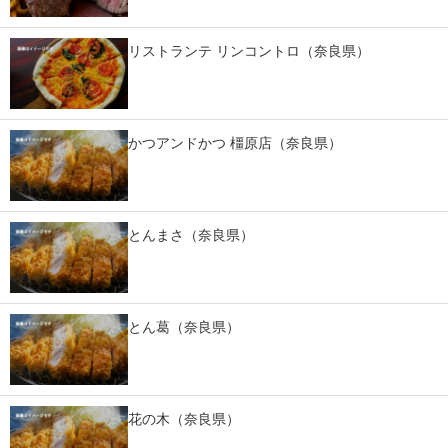
IT製品の技術・比較・事例
リストランテ リンコントロ（奈良県）
製造業のIT導入・活用を支援
モノづくり技術者専門サイト
かつアンドかつ 橿原店（奈良県）
エレクトロニクス専門サイト
電子設計の基本と応用
エネルギーの専門メディア
とんまさ（奈良県）
建設×テクノロジーの最前線
ちょっと気になるネットの話題
とん葛（奈良県）
花の木（奈良県）