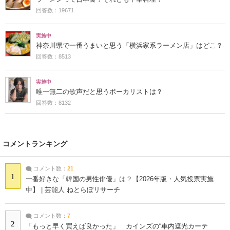
回答数：19671
実施中
神奈川県で一番うまいと思う「横浜家系ラーメン店」はどこ？
回答数：8513
実施中
唯一無二の歌声だと思うボーカリストは？
回答数：8132
コメントランキング
コメント数：
21
1
一番好きな「韓国の男性俳優」は？【2026年版・人気投票実施
中】 | 芸能人 ねとらぼリサーチ
コメント数：
7
2
「もっと早く買えば良かった」 カインズの“車内遮光カーテ