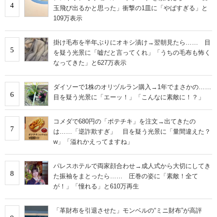
4
玉飛び出るかと思った」衝撃の1皿に「やばすぎる」と
109万表示
掛け毛布を半年ぶりにオキシ漬け→翌朝見たら…… 目
5
を疑う光景に「嘘だと言ってくれ」「うちの毛布も怖く
なってきた」と627万表示
ダイソーで1株のオリヅルラン購入→1年でまさかの……
6
目を疑う光景に「エーッ！」「こんなに素敵に！？」
コメダで680円の「ポテチキ」を注文→出てきたの
7
は……「逆詐欺すぎ」 目を疑う光景に「量間違えた？
w」「溢れかえってますね」
パレスホテルで両家顔合わせ→成人式から大切にしてき
8
た振袖をまとったら…… 圧巻の姿に「素敵！全て
が！」「憧れる」と610万再生
「革財布を引退させた」モンベルの“ミニ財布”が高評