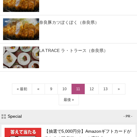
奈良豚カツぽくぽく（奈良県）
LA TRACE ラ・トラース（奈良県）
« 最初
«
9
10
11
12
13
»
最後 »
Special
- PR -
【抽選で5,000円分】Amazonギフトカードが