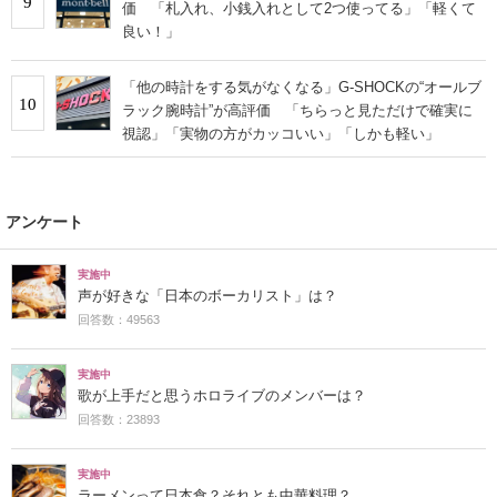
9
価 「札入れ、小銭入れとして2つ使ってる」「軽くて
良い！」
「他の時計をする気がなくなる」G-SHOCKの“オールブ
10
ラック腕時計”が高評価 「ちらっと見ただけで確実に
視認」「実物の方がカッコいい」「しかも軽い」
アンケート
実施中
声が好きな「日本のボーカリスト」は？
回答数：49563
実施中
歌が上手だと思うホロライブのメンバーは？
回答数：23893
実施中
ラーメンって日本食？それとも中華料理？