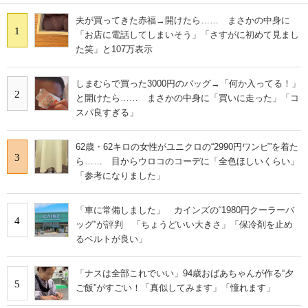
夫が買ってきた赤福→開けたら…… まさかの中身に
1
「お店に電話してしまいそう」「さすがに初めて見まし
た笑」と107万表示
しまむらで買った3000円のバッグ→「何か入ってる！」
2
と開けたら…… まさかの中身に「買いに走った」「コ
スパ良すぎる」
62歳・62キロの女性がユニクロの“2990円ワンピ”を着た
3
ら…… 目からウロコのコーデに「全色ほしいくらい」
「参考になりました」
「車に常備しました」 カインズの“1980円クーラーバ
4
ッグ”が評判 「ちょうどいい大きさ」「保冷剤を止め
るベルトが良い」
「ナスは全部これでいい」94歳おばあちゃんが作る“夕
5
ご飯”がすごい！「真似してみます」「憧れます」