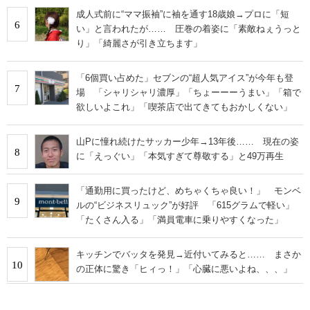
成人式前に“ママ振袖”に袖を通す18歳娘→プロに「短
6
い」と言われたが…… 圧巻の着姿に「素敵ねぇうっと
り」「綺麗さが引き立ちます」
「6個買い占めた」セブンの“超人気アイス”が今年も登
7
場 「シャリシャリ濃厚」「ちょーーーうまい」「箱で
欲しいよこれ」「喫茶店で出てきてもおかしくない」
山Pに憧れ続けたサッカー少年→13年後…… 現在の姿
8
に「えっぐい」「本気すぎて尊敬する」と49万再生
「通勤用に買ったけど、めちゃくちゃ良い！」 モンベ
9
ルの“ビジネスリュック”が好評 「615グラムで軽い」
「たくさん入る」「満員電車に乗りやすくなった」
キッチンでバッタを発見→近付いてみると…… まさか
10
の正体に驚き「ヒィっ！」「心臓に悪いよね、、、」