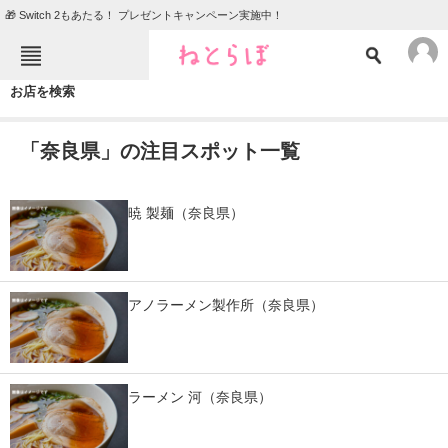
🎁 Switch 2もあたる！ プレゼントキャンペーン実施中！
ねとらぼメニュー
お店を検索
TOP
ニュース
「奈良県」の注目スポット一覧
エンタメ
クイズ
グルメ
地域
暁 製麺（奈良県）
住まい
教育・育児
動物
リサーチ
アノラーメン製作所（奈良県）
会員記事
メディア
ラーメン 河（奈良県）
注目記事を集めた総合ページ
ITの今と未来を見通す