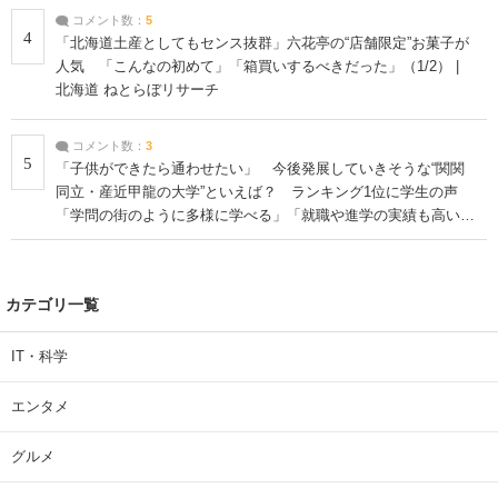
コメント数：
5
4
「北海道土産としてもセンス抜群」六花亭の“店舗限定”お菓子が
人気 「こんなの初めて」「箱買いするべきだった」（1/2） |
北海道 ねとらぼリサーチ
コメント数：
3
5
「子供ができたら通わせたい」 今後発展していきそうな“関関
同立・産近甲龍の大学”といえば？ ランキング1位に学生の声
「学問の街のように多様に学べる」「就職や進学の実績も高い」
| 大学 ねとらぼリサーチ
カテゴリ一覧
IT・科学
エンタメ
グルメ