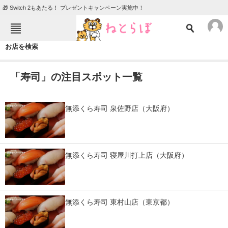
🎁 Switch 2もあたる！ プレゼントキャンペーン実施中！
ねとらぼメニュー
お店を検索
TOP
ニュース
「寿司」の注目スポット一覧
エンタメ
クイズ
グルメ
地域
無添くら寿司 泉佐野店（大阪府）
住まい
教育・育児
動物
リサーチ
無添くら寿司 寝屋川打上店（大阪府）
会員記事
メディア
無添くら寿司 東村山店（東京都）
注目記事を集めた総合ページ
ITの今と未来を見通す