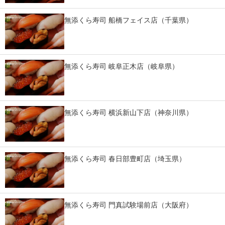
スマホと通信の最新トレンド
無添くら寿司 船橋フェイス店（千葉県）
進化するPCとデバイスの未来
好きが集まる 比べて選べる
無添くら寿司 岐阜正木店（岐阜県）
ビジネスと働き方のヒント
AI活用のいまが分かる
無添くら寿司 横浜新山下店（神奈川県）
企業ITのトレンドを詳説
経営リーダーのコミュニティ
無添くら寿司 春日部豊町店（埼玉県）
マーケ×ITの今がよく分かる
ITエンジニア向け専門サイト
無添くら寿司 門真試験場前店（大阪府）
企業向けIT製品の総合サイト