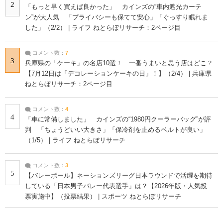
2
「もっと早く買えば良かった」 カインズの“車内遮光カーテ
ン”が大人気 「プライバシーも保てて安心」「ぐっすり眠れま
した」（2/2） | ライフ ねとらぼリサーチ：2ページ目
コメント数：
7
3
兵庫県の「ケーキ」の名店10選！ 一番うまいと思う店はどこ？
【7月12日は「デコレーションケーキの日」！】（2/4） | 兵庫県
ねとらぼリサーチ：2ページ目
コメント数：
4
4
「車に常備しました」 カインズの“1980円クーラーバッグ”が評
判 「ちょうどいい大きさ」「保冷剤を止めるベルトが良い」
（1/5） | ライフ ねとらぼリサーチ
コメント数：
3
5
【バレーボール】ネーションズリーグ日本ラウンドで活躍を期待
している「日本男子バレー代表選手」は？【2026年版・人気投
票実施中】（投票結果） | スポーツ ねとらぼリサーチ