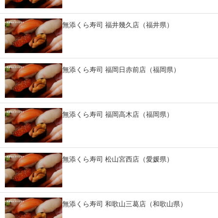
IT製品の技術・比較・事例
無添くら寿司 福井幾久店（福井県）
製造業のIT導入・活用を支援
モノづくり技術者専門サイト
無添くら寿司 福岡日赤前店（福岡県）
エレクトロニクス専門サイト
電子設計の基本と応用
エネルギーの専門メディア
無添くら寿司 福岡高木店（福岡県）
建設×テクノロジーの最前線
ちょっと気になるネットの話題
無添くら寿司 松山宮西店（愛媛県）
無添くら寿司 和歌山三葛店（和歌山県）