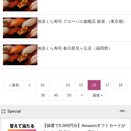
無添くら寿司 グローバル旗艦店 銀座 （東京都）
無添くら寿司 春日星見ヶ丘店（福岡県）
« 最初
«
10
14
15
16
17
18
30
40
50
»
最後 »
Special
- PR -
【抽選で5,000円分】Amazonギフトカードが