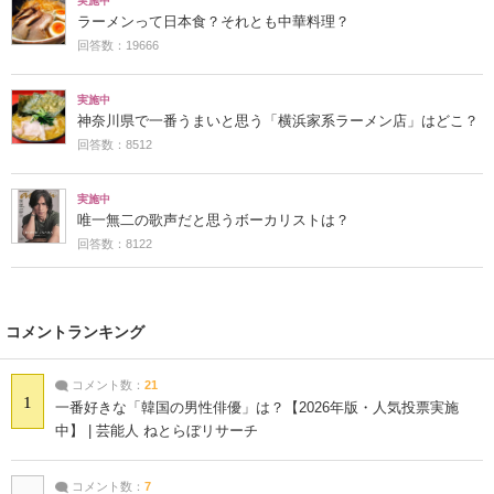
実施中
ラーメンって日本食？それとも中華料理？
回答数：19666
実施中
神奈川県で一番うまいと思う「横浜家系ラーメン店」はどこ？
回答数：8512
実施中
唯一無二の歌声だと思うボーカリストは？
回答数：8122
コメントランキング
コメント数：
21
1
一番好きな「韓国の男性俳優」は？【2026年版・人気投票実施
中】 | 芸能人 ねとらぼリサーチ
コメント数：
7