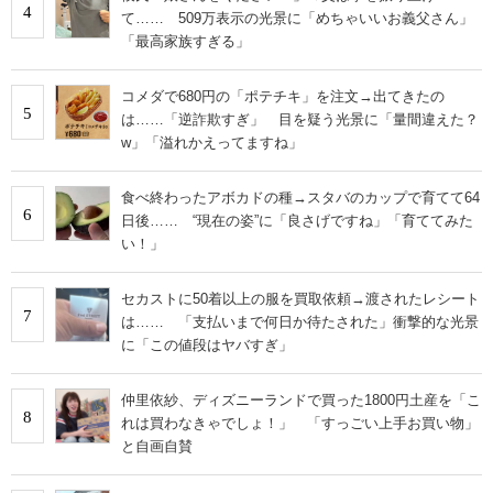
4
て…… 509万表示の光景に「めちゃいいお義父さん」
「最高家族すぎる」
コメダで680円の「ポテチキ」を注文→出てきたの
5
は……「逆詐欺すぎ」 目を疑う光景に「量間違えた？
w」「溢れかえってますね」
食べ終わったアボカドの種→スタバのカップで育てて64
6
日後…… “現在の姿”に「良さげですね」「育ててみた
い！」
セカストに50着以上の服を買取依頼→渡されたレシート
7
は…… 「支払いまで何日か待たされた」衝撃的な光景
に「この値段はヤバすぎ」
仲里依紗、ディズニーランドで買った1800円土産を「こ
8
れは買わなきゃでしょ！」 「すっごい上手お買い物」
と自画自賛