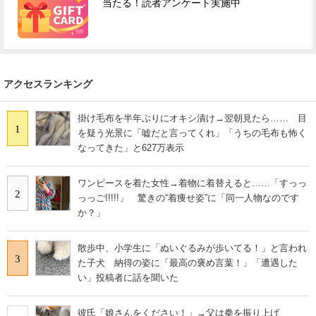
当たる！読者アンケート実施中
アクセスランキング
掛け毛布を半年ぶりにオキシ漬け→翌朝見たら…… 目
1
を疑う光景に「嘘だと言ってくれ」「うちの毛布も怖く
なってきた」と627万表示
ワンピースを着た女性→着物に着替えると……「すっっ
2
っっご!!!!!」 驚きの“着痩せ姿”に「同一人物なのです
か？」
散歩中、小学生に「ぬいぐるみが歩いてる！」と言われ
3
た子犬 納得の姿に「最高の褒め言葉！」「遭遇した
い」投稿者に話を聞いた
彼氏「娘さんをください！」→父は拳を振り上げ