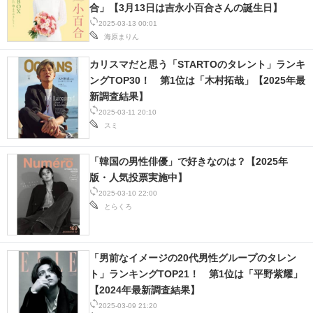
合」【3月13日は吉永小百合さんの誕生日】
IT製品の技術・比較・事例
2025-03-13 00:01
海原まりん
製造業のIT導入・活用を支援
カリスマだと思う「STARTOのタレント」ランキ
モノづくり技術者専門サイト
ングTOP30！ 第1位は「木村拓哉」【2025年最
新調査結果】
エレクトロニクス専門サイト
2025-03-11 20:10
スミ
電子設計の基本と応用
「韓国の男性俳優」で好きなのは？【2025年
エネルギーの専門メディア
版・人気投票実施中】
建設×テクノロジーの最前線
2025-03-10 22:00
とらくろ
ちょっと気になるネットの話題
「男前なイメージの20代男性グループのタレン
ト」ランキングTOP21！ 第1位は「平野紫耀」
【2024年最新調査結果】
2025-03-09 21:20