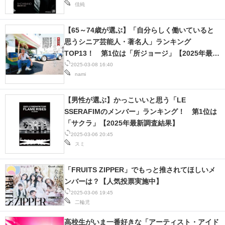
佳純
【65～74歳が選ぶ】「自分らしく働いていると
思うシニア芸能人・著名人」ランキング
TOP13！ 第1位は「所ジョージ」【2025年最新
調査結果】
2025-03-08 16:40
nami
【男性が選ぶ】かっこいいと思う「LE
SSERAFIMのメンバー」ランキング！ 第1位は
「サクラ」【2025年最新調査結果】
2025-03-06 20:45
スミ
「FRUITS ZIPPER」でもっと推されてほしいメ
ンバーは？【人気投票実施中】
2025-03-06 19:45
二輪児
高校生がいま一番好きな「アーティスト・アイド