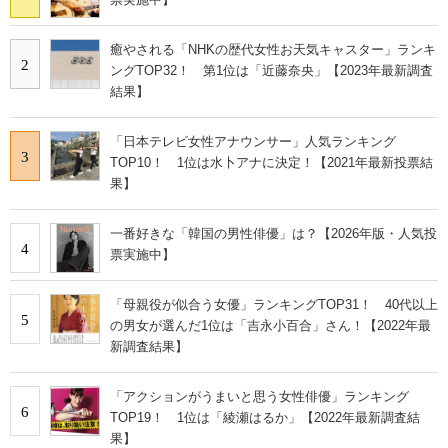
癒やされる「NHKの歴代女性お天気キャスター」ランキ
2
ングTOP32！ 第1位は「近藤奈央」【2023年最新調査
結果】
「日本テレビ女性アナウンサー」人気ランキング
3
TOP10！ 1位は水卜アナに決定！【2021年最新投票結
果】
一番好きな「韓国の男性俳優」は？【2026年版・人気投
4
票実施中】
「母親役が似合う女優」ランキングTOP31！ 40代以上
5
の男女が選んだ1位は「吉永小百合」さん！【2022年最
新調査結果】
「アクションがうまいと思う女性俳優」ランキング
6
TOP19！ 1位は「綾瀬はるか」【2022年最新調査結
果】