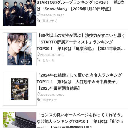
STARTOのグループランキングTOP16！ 第1位
は「Snow Man」【2025年1月29日時点】
2025-02-13 19:15
高橋マナブ
【60代以上の女性が選ぶ】演技力がすごいと思う
「STARTO所属アーティスト」ランキング
TOP30！ 第1位は「亀梨和也」【2024年最新投
票結果】
2025-02-07 20:30
とらくろ
「2024年に結婚」して驚いた有名人ランキング
TOP11！ 第1位は「大谷翔平＆田中真美子」
【2025年最新調査結果】
2025-02-07 09:30
高橋マナブ
「センスの良いホームページを作ってくれそう」
な芸能人ランキングTOP10！ 第1位は「所ジョ