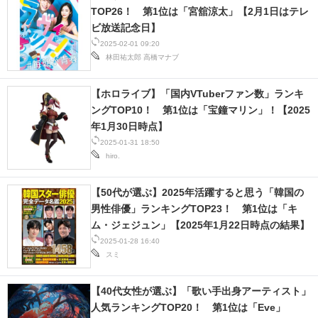
TOP26！ 第1位は「宮舘涼太」【2月1日はテレ
ビ放送記念日】
2025-02-01 09:20
林田祐太郎
高橋マナブ
【ホロライブ】「国内VTuberファン数」ランキ
ングTOP10！ 第1位は「宝鐘マリン」！【2025
年1月30日時点】
2025-01-31 18:50
hiro.
【50代が選ぶ】2025年活躍すると思う「韓国の
男性俳優」ランキングTOP23！ 第1位は「キ
ム・ジェジュン」【2025年1月22日時点の結果】
2025-01-28 16:40
スミ
【40代女性が選ぶ】「歌い手出身アーティスト」
人気ランキングTOP20！ 第1位は「Eve」