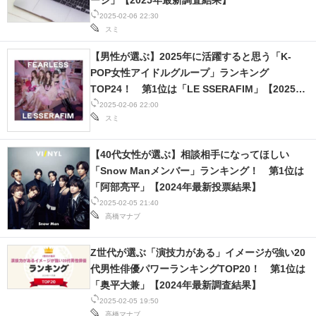
ージ」【2025年最新調査結果】
2025-02-06 22:30
スミ
【男性が選ぶ】2025年に活躍すると思う「K-
POP女性アイドルグループ」ランキング
TOP24！ 第1位は「LE SSERAFIM」【2025年
最新調査結果】
2025-02-06 22:00
スミ
【40代女性が選ぶ】相談相手になってほしい
「Snow Manメンバー」ランキング！ 第1位は
「阿部亮平」【2024年最新投票結果】
2025-02-05 21:40
高橋マナブ
Z世代が選ぶ「演技力がある」イメージが強い20
代男性俳優パワーランキングTOP20！ 第1位は
「奥平大兼」【2024年最新調査結果】
2025-02-05 19:50
高橋マナブ