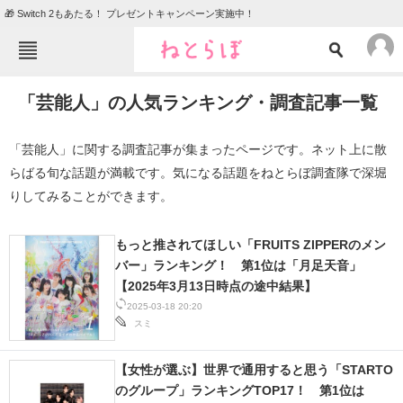
🎁 Switch 2もあたる！ プレゼントキャンペーン実施中！
ねとらぼメニュー
「芸能人」の人気ランキング・調査記事一覧
TOP
ニュース
エンタメ
クイズ
「芸能人」に関する調査記事が集まったページです。ネット上に散
らばる旬な話題が満載です。気になる話題をねとらぼ調査隊で深堀
グルメ
地域
りしてみることができます。
住まい
教育・育児
動物
リサーチ
もっと推されてほしい「FRUITS ZIPPERのメン
バー」ランキング！ 第1位は「月足天音」
会員記事
【2025年3月13日時点の途中結果】
2025-03-18 20:20
スミ
メディア
注目記事を集めた総合ページ
【女性が選ぶ】世界で通用すると思う「STARTO
のグループ」ランキングTOP17！ 第1位は
ITの今と未来を見通す