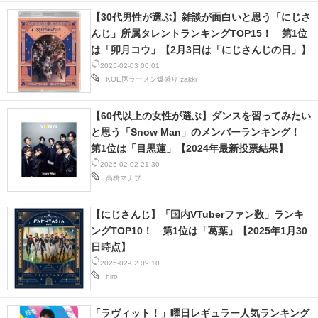
【30代男性が選ぶ】雑談が面白いと思う「にじさ
んじ」所属タレントランキングTOP15！ 第1位
は「卯月コウ」【2月3日は「にじさんじの日」】
2025-02-03 00:01
KOE豚ラーメン爆盛り
zakki
【60代以上の女性が選ぶ】ダンスを習ってみたい
と思う「Snow Man」のメンバーランキング！
第1位は「目黒蓮」【2024年最新投票結果】
2025-02-02 21:30
高橋マナブ
【にじさんじ】「国内VTuberファン数」ランキ
ングTOP10！ 第1位は「葛葉」【2025年1月30
日時点】
2025-02-02 09:10
hiro.
「ラヴィット！」曜日レギュラー人気ランキング