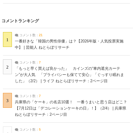
コメントランキング
コメント数：
21
1
一番好きな「韓国の男性俳優」は？【2026年版・人気投票実施
中】 | 芸能人 ねとらぼリサーチ
コメント数：
7
2
「もっと早く買えば良かった」 カインズの“車内遮光カーテ
ン”が大人気 「プライバシーも保てて安心」「ぐっすり眠れま
した」（2/2） | ライフ ねとらぼリサーチ：2ページ目
コメント数：
7
3
兵庫県の「ケーキ」の名店10選！ 一番うまいと思う店はどこ？
【7月12日は「デコレーションケーキの日」！】（2/4） | 兵庫県
ねとらぼリサーチ：2ページ目
コメント数：
5