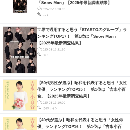
「Snow Man」【2025年最新調査結果】
2025-03-18 20:05
スマホと通信の最新トレンド
スミ
進化するPCとデバイスの未来
世界で通用すると思う「STARTOのグループ」ラ
好きが集まる 比べて選べる
ンキングTOP17！ 第1位は「Snow Man」
【2025年最新調査結果】
ビジネスと働き方のヒント
2025-03-16 21:10
スミ
AI活用のいまが分かる
企業ITのトレンドを詳説
【50代男性が選ぶ】昭和を代表すると思う「女性
経営リーダーのコミュニティ
俳優」ランキングTOP15！ 第1位は「吉永小百
合」【2023年最新調査結果】
マーケ×ITの今がよく分かる
2025-03-15 16:00
糸静ライン
ITエンジニア向け専門サイト
【40代が選ぶ】昭和を代表すると思う「女性俳
企業向けIT製品の総合サイト
優」ランキングTOP16！ 第1位は「吉永小百