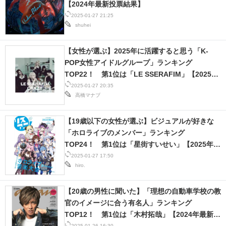
【2024年最新投票結果】
2025-01-27 21:25
shuhei
【女性が選ぶ】2025年に活躍すると思う「K-
POP女性アイドルグループ」ランキング
TOP22！ 第1位は「LE SSERAFIM」【2025年
1月22日時点】
2025-01-27 20:35
高橋マナブ
【19歳以下の女性が選ぶ】ビジュアルが好きな
「ホロライブのメンバー」ランキング
TOP24！ 第1位は「星街すいせい」【2025年1
月22日時点】
2025-01-27 17:50
hiro.
【20歳の男性に聞いた】「理想の自動車学校の教
官のイメージに合う有名人」ランキング
TOP12！ 第1位は「木村拓哉」【2024年最新調
2025-01-26 16:30