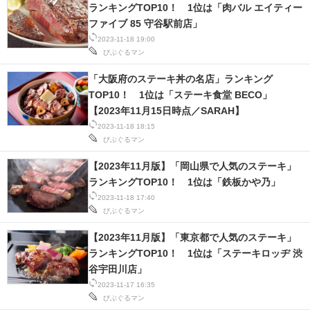
ランキングTOP10！ 1位は「肉バル エイティー
ファイブ 85 守谷駅前店」
スマホと通信の最新トレンド
2023-11-18 19:00
びぶぐるマン
進化するPCとデバイスの未来
「大阪府のステーキ丼の名店」ランキング
好きが集まる 比べて選べる
TOP10！ 1位は「ステーキ食堂 BECO」
【2023年11月15日時点／SARAH】
ビジネスと働き方のヒント
2023-11-18 18:15
びぶぐるマン
AI活用のいまが分かる
【2023年11月版】「岡山県で人気のステーキ」
企業ITのトレンドを詳説
ランキングTOP10！ 1位は「鉄板かや乃」
2023-11-18 17:40
経営リーダーのコミュニティ
びぶぐるマン
マーケ×ITの今がよく分かる
【2023年11月版】「東京都で人気のステーキ」
ランキングTOP10！ 1位は「ステーキロッヂ 渋
ITエンジニア向け専門サイト
谷宇田川店」
2023-11-17 16:35
企業向けIT製品の総合サイト
びぶぐるマン