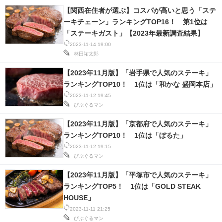
IT製品の技術・比較・事例
【関西在住者が選ぶ】コスパが高いと思う「ステ
ーキチェーン」ランキングTOP16！ 第1位は
製造業のIT導入・活用を支援
「ステーキガスト」【2023年最新調査結果】
2023-11-14 19:00
モノづくり技術者専門サイト
林田祐太郎
エレクトロニクス専門サイト
【2023年11月版】「岩手県で人気のステーキ」
ランキングTOP10！ 1位は「和かな 盛岡本店」
電子設計の基本と応用
2023-11-12 19:45
びぶぐるマン
エネルギーの専門メディア
【2023年11月版】「京都府で人気のステーキ」
ランキングTOP10！ 1位は「ぼるた」
建設×テクノロジーの最前線
2023-11-12 19:15
びぶぐるマン
ちょっと気になるネットの話題
【2023年11月版】「平塚市で人気のステーキ」
ランキングTOP5！ 1位は「GOLD STEAK
HOUSE」
2023-11-11 21:25
びぶぐるマン