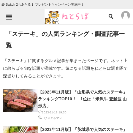
🎁 Switch 2もあたる！ プレゼントキャンペーン実施中！
ねとらぼメニュー
「ステーキ」の人気ランキング・調査記事一
TOP
ニュース
覧
エンタメ
クイズ
グルメ
地域
「ステーキ」に関するグルメ記事が集まったページです。ネット上
に散らばる旬な話題が満載です。気になる話題をねとらぼ調査隊で
住まい
教育・育児
深堀りしてみることができます。
動物
リサーチ
会員記事
【2023年11月版】「山形県で人気のステーキ」
ランキングTOP10！ 1位は「米沢牛 登起波 山
形店」
メディア
2023-11-18 19:30
注目記事を集めた総合ページ
びぶぐるマン
【2023年11月版】「茨城県で人気のステーキ」
ITの今と未来を見通す