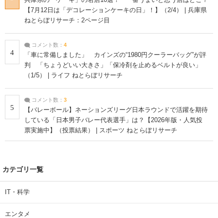
兵庫県の「ケーキ」の名店10選！ 一番うまいと思う店はどこ？
【7月12日は「デコレーションケーキの日」！】（2/4） | 兵庫県
ねとらぼリサーチ：2ページ目
コメント数：
4
4
「車に常備しました」 カインズの“1980円クーラーバッグ”が評
判 「ちょうどいい大きさ」「保冷剤を止めるベルトが良い」
（1/5） | ライフ ねとらぼリサーチ
コメント数：
3
5
【バレーボール】ネーションズリーグ日本ラウンドで活躍を期待
している「日本男子バレー代表選手」は？【2026年版・人気投
票実施中】（投票結果） | スポーツ ねとらぼリサーチ
カテゴリ一覧
IT・科学
エンタメ