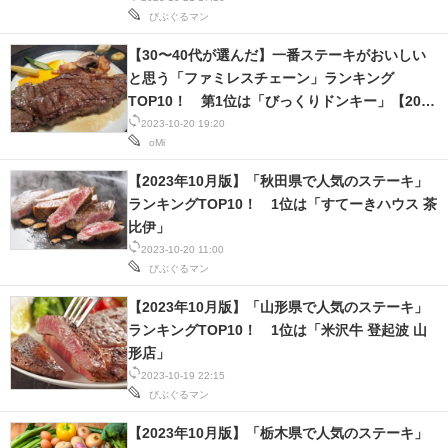
びぶぐるマン
【30〜40代が選んだ】一番ステーキがおいしい
と思う「ファミレスチェーン」ランキング
TOP10！ 第1位は「びっくりドンキー」【2023
年最新調査結果】
2023-10-20 19:20
oMi
【2023年10月版】「秋田県で人気のステーキ」
ランキングTOP10！ 1位は「すてーきハウス 茶
比伊」
2023-10-20 11:00
びぶぐるマン
【2023年10月版】「山形県で人気のステーキ」
ランキングTOP10！ 1位は「米沢牛 登起波 山
形店」
2023-10-19 22:15
びぶぐるマン
【2023年10月版】「栃木県で人気のステーキ」