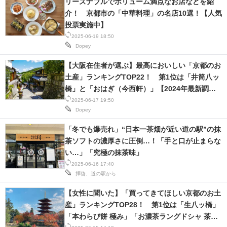
リーズナブルでボリューム満点なお店などを紹
介！ 京都市の「中華料理」の名店10選！【人気
投票実施中】
2025-06-19 18:50
Dopey
【大阪在住者が選ぶ】最高においしい「京都のお
土産」ランキングTOP22！ 第1位は「井筒八ッ
橋」と「おはぎ（今西軒）」【2024年最新調査
結果】
2025-06-17 19:50
Dopey
「冬でも爆売れ」“日本一茶畑が近い道の駅”の抹
茶ソフトの濃厚さに圧倒…！「手と口が止まらな
い…」「究極の抹茶味」
2025-06-16 17:40
拝啓、道の駅から
【女性に聞いた】「買ってきてほしい京都のお土
産」ランキングTOP28！ 第1位は「生八ッ橋」
「本わらび餅 極み」「お濃茶ラングドシャ 茶の