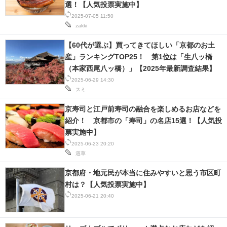
選！【人気投票実施中】
2025-07-05 11:50
zakki
【60代が選ぶ】買ってきてほしい「京都のお土
産」ランキングTOP25！ 第1位は「生八ッ橋
（本家西尾八ッ橋）」【2025年最新調査結果】
2025-06-29 14:30
スミ
京寿司と江戸前寿司の融合を楽しめるお店などを
紹介！ 京都市の「寿司」の名店15選！【人気投
票実施中】
2025-06-23 20:20
道草
京都府・地元民が本当に住みやすいと思う市区町
村は？【人気投票実施中】
2025-06-21 20:40