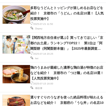
多彩なうどんとトッピングが楽しめるお店などを
紹介！ 京都市の「うどん」の名店10選！【人気
投票実施中】
2025-07-21 11:50
Dopey
【関西地方在住者が選ぶ】買ってきてほしい「京
都のお土産」ランキングTOP22！ 第1位は「阿
闍梨餅（阿闍梨餅本舗）」【2025年最新調査結
果】
2025-07-16 20:25
kei
鶏のうまみが凝縮した濃厚な鶏白湯が特徴のお店
などを紹介！ 京都市の「つけ麺」の名店10選！
【人気投票実施中】
2025-07-15 16:00
桐谷肇
選りすぐりのうなぎを使った絶品料理が味わえる
お店などを紹介！ 京都府の「うな丼」の名店10