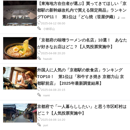
【東海地方在住者が選ぶ】買ってきてほしい「京
都駅の新幹線改札内で買える限定商品」ランキン
グTOP11！ 第1位は「どら焼（笹屋伊織）」と
「京都限定小形羊羹（とらや）」【2025年最新
2025-04-12 08:00
小林翆山
調査結果】
「京都府の味噌ラーメンの名店」10選！ あなた
が好きなお店はどこ？【人気投票実施中】
2025-04-08 20:20
hazuki
外国人に人気の「京都駅の飲食店」ランキング
TOP10！ 第1位は「和牛すき焼き 京都力山 京
都駅前店」【2025年最新調査結果】
2025-04-08 20:15
nami
京都府で「一人暮らししたい」と思う市区町村は
どこ？【人気投票実施中】
2025-04-06 14:20
yuri