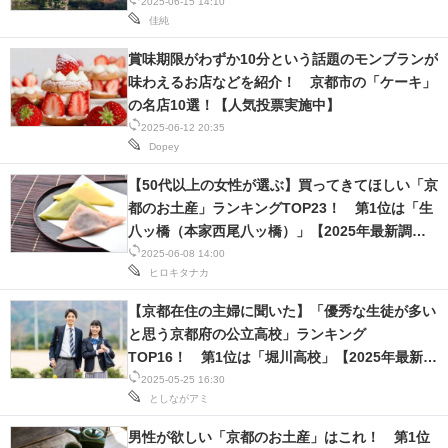
菓」【2025年最新調査結果】
2025-06-15 14:10
佳純
賞味期限がわずか10分という話題のモンブランが
味わえるお店などを紹介！ 京都市の「ケーキ」
の名店10選！【人気投票実施中】
2025-06-12 20:35
Dopey
【50代以上の女性が選ぶ】買ってきてほしい「京
都のお土産」ランキングTOP23！ 第1位は「生
八ッ橋（本家西尾八ッ橋）」【2025年最新調査
結果】
2025-06-08 14:00
ヒロキタナカ
【京都在住の主婦に聞いた】「優秀な生徒が多い
と思う京都府の公立高校」ランキング
TOP16！ 第1位は「堀川高校」【2025年最新調
査結果】
2025-05-25 16:30
としながアミ
男性が欲しい「京都のお土産」はこれ！ 第1位