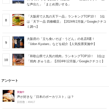
な声出た」「まとめ買いする」
「大阪府で人気の天下一品」ランキングTOP10！ 1位
8
は「天下一品 四條畷店」【2024年2月版／Googleクチコ
ミ調べ】
大阪府の「立ち食いそば・うどん」の名店8選！
9
「Udon Kyutaro」などを紹介【人気投票実施中】
「和歌山県で人気の焼肉」ランキングTOP10！ 1位は
10
「焼肉 ぎゅう志」【2024年12月版／Googleクチコミ】
アンケート
実施中
声が好きな「日本のボーカリスト」は？
回答数：49417