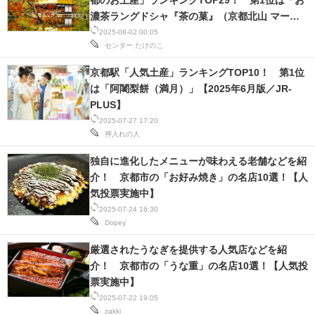
都のお土産」ランキングTOP29！ 第1位は「お
濃茶ラングドシャ『茶の菓』（京都北山 マール
ブランシュ）」【8月2日はおやつの日】
2025-08-02 00:05
センター
たけのこ
京都駅「人気土産」ランキングTOP10！ 第1位
は「阿闍梨餅（満月）」【2025年6月版／JR-
PLUS】
2025-07-27 17:20
押入れの人
独自に進化したメニューが味わえる老舗などを紹
介！ 京都市の「お好み焼き」の名店10選！【人
気投票実施中】
2025-07-24 16:30
Dopey
厳選されたうなぎを提供する人気店などを紹
介！ 京都市の「うな重」の名店10選！【人気投
票実施中】
2025-07-22 19:05
zakki