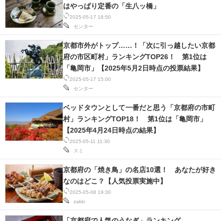
はやっぱり定番の「生八ッ橋」
2025-05-17 18:50
センター
京都市外がトップ……！「次に引っ越したい京都
府の市区町村」ランキングTOP26！ 第1位は
「亀岡市」【2025年5月2日時点の投票結果】
2025-05-17 15:00
センター
ベッドタウンとして一番だと思う「京都府の市町
村」ランキングTOP18！ 第1位は「亀岡市」
【2025年4月24日時点の結果】
2025-05-11 11:30
スミ
京都府の「焼き鳥」の名店10選！ あなたが好き
なのはどこ？【人気投票実施中】
2025-05-08 19:30
zakki
「京都府で人気のうなぎ」ランキング