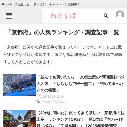
🎁 Switch 2もあたる！ プレゼントキャンペーン実施中！
ねとらぼメニュー
「京都府」の人気ランキング・調査記事一覧
TOP
ニュース
エンタメ
クイズ
「京都府」に関する調査記事が集まったページです。ネット上に散
らばる旬な話題が満載です。気になる話題をねとらぼ調査隊で深堀
グルメ
地域
りしてみることができます。
住まい
教育・育児
動物
リサーチ
「並んでも買いたい」 京都土産の“阿闍梨餅”が
大人気 「もちもちで唯一無二」「初めて食べた
会員記事
ときの衝撃」
2025-12-02 21:10
センター
とらくろ
メディア
注目記事を集めた総合ページ
【40代に聞いた】買ってきてほしい「京都府のお
土産」ランキングTOP27！ 第1位は「本わらび
ITの今と未来を見通す
餅『極み』（笹屋昌園）」【2025年最新調査結