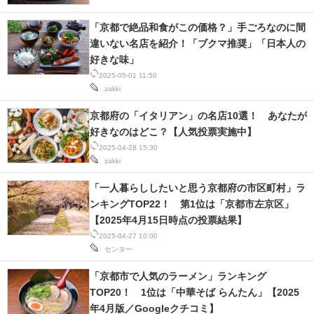
「京都で絶品和食がこの価格？」手ごろなのに間
違いない名店を紹介！「ブクマ推奨」「日本人の
好きな味」
2025-05-01 11:50
zakki
京都府の「イタリアン」の名店10選！ あなたが
好きなのはどこ？【人気投票実施中】
2025-04-28 15:30
zakki
「一人暮らししたいと思う京都府の市区町村」ラ
ンキングTOP22！ 第1位は「京都市左京区」
【2025年4月15日時点の投票結果】
2025-04-27 10:00
センター
「京都市で人気のラーメン」ランキング
TOP20！ 1位は「中華そば らんたん」【2025
年4月版／Googleクチコミ】