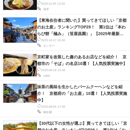
2025-11-05 13:20
IT製品の技術・比較・事例
道草
製造業のIT導入・活用を支援
【東海在住者に聞いた】買ってきてほしい「京都
のお土産」ランキングTOP29！ 第1位は「本わ
モノづくり技術者専門サイト
らび餅「極み」（笹屋昌園）」【2025年最新調
査結果】
2025-10-17 10:00
エレクトロニクス専門サイト
センター
電子設計の基本と応用
京町家を改装した趣のあるお店などを紹介！ 京
都市の「そば」の名店10選！【人気投票実施中】
エネルギーの専門メディア
2025-08-19 13:30
zakki
建設×テクノロジーの最前線
抹茶の風味を生かしたバームクーヘンなどを紹
ちょっと気になるネットの話題
介！ 京都府の「お土産」10選！【人気投票実施
中】
2025-08-05 17:50
桐谷肇
【30代以下の女性が選ぶ】買ってきてほしい「京