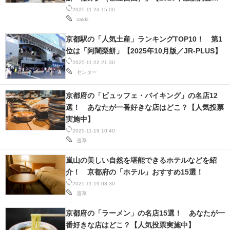
果】
2025-11-23 15:00
スマホと通信の最新トレンド
zakki
京都駅の「人気土産」ランキングTOP10！ 第1
進化するPCとデバイスの未来
位は「阿闍梨餅」【2025年10月版／JR-PLUS】
好きが集まる 比べて選べる
2025-11-22 21:30
センター
ビジネスと働き方のヒント
京都府の「ビュッフェ・バイキング」の名店12
AI活用のいまが分かる
選！ あなたが一番好きな店はどこ？【人気投票
実施中】
企業ITのトレンドを詳説
2025-11-19 10:40
道草
経営リーダーのコミュニティ
嵐山の美しい自然を堪能できるホテルなどを紹
介！ 京都府の「ホテル」おすすめ15選！
マーケ×ITの今がよく分かる
2025-11-19 08:30
道草
ITエンジニア向け専門サイト
京都府の「ラーメン」の名店15選！ あなたが一
企業向けIT製品の総合サイト
番好きな店はどこ？【人気投票実施中】