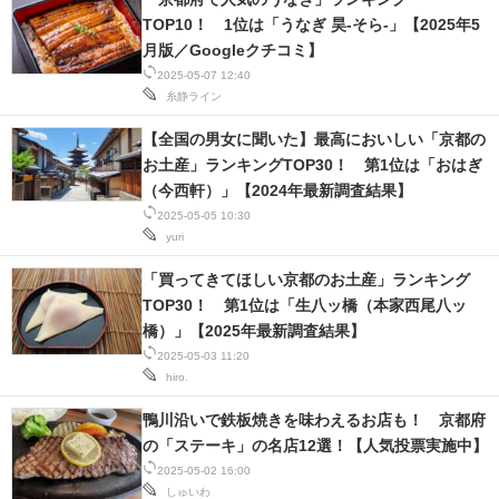
TOP10！ 1位は「うなぎ 昊-そら-」【2025年5
月版／Googleクチコミ】
2025-05-07 12:40
糸静ライン
【全国の男女に聞いた】最高においしい「京都の
お土産」ランキングTOP30！ 第1位は「おはぎ
（今西軒）」【2024年最新調査結果】
2025-05-05 10:30
yuri
「買ってきてほしい京都のお土産」ランキング
TOP30！ 第1位は「生八ッ橋（本家西尾八ッ
橋）」【2025年最新調査結果】
2025-05-03 11:20
hiro.
鴨川沿いで鉄板焼きを味わえるお店も！ 京都府
の「ステーキ」の名店12選！【人気投票実施中】
2025-05-02 16:00
しゅいわ