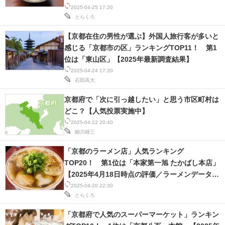
2025-04-25 17:20
とらくろ
【京都在住の男性が選ぶ】外国人旅行客が多いと
感じる「京都市の区」ランキングTOP11！ 第1
位は「東山区」【2025年最新調査結果】
2025-04-24 17:20
石田高大
京都府で「次に引っ越したい」と思う市区町村は
どこ？【人気投票実施中】
2025-04-22 20:40
細川雄三
「京都のラーメン店」人気ランキング
TOP20！ 第1位は「本家第一旭 たかばし本店」
【2025年4月18日時点の評価／ラーメンデータベ
ース】
2025-04-20 22:30
とらくろ
「京都府で人気のスーパーマーケット」ランキン