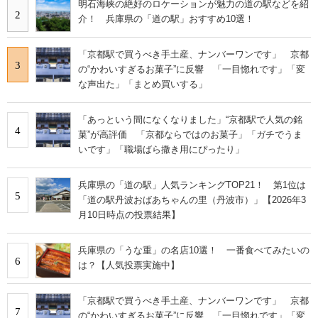
明石海峡の絶好のロケーションが魅力の道の駅などを紹
2
介！ 兵庫県の「道の駅」おすすめ10選！
「京都駅で買うべき手土産、ナンバーワンです」 京都
3
の“かわいすぎるお菓子”に反響 「一目惚れです」「変
な声出た」「まとめ買いする」
「あっという間になくなりました」“京都駅で人気の銘
4
菓”が高評価 「京都ならではのお菓子」「ガチでうま
いです」「職場ばら撒き用にぴったり」
兵庫県の「道の駅」人気ランキングTOP21！ 第1位は
5
「道の駅丹波おばあちゃんの里（丹波市）」【2026年3
月10日時点の投票結果】
兵庫県の「うな重」の名店10選！ 一番食べてみたいの
6
は？【人気投票実施中】
「京都駅で買うべき手土産、ナンバーワンです」 京都
7
の“かわいすぎるお菓子”に反響 「一目惚れです」「変