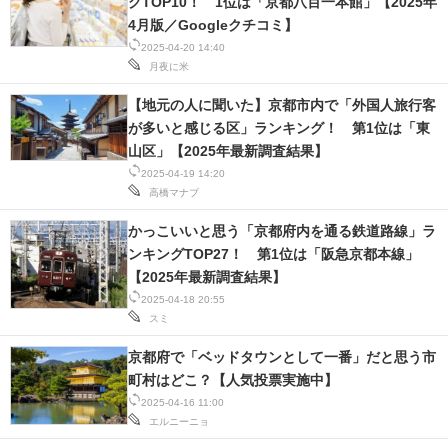
グTOP10！ 1位は「京都八百一本館」【2025年
4月版／Googleクチコミ】
2025-04-20 14:40
月夜に米
【地元の人に聞いた】京都市内で「外国人旅行客
が多いと感じる区」ランキング！ 第1位は「東
山区」【2025年最新調査結果】
2025-04-19 14:20
高橋マナブ
かっこいいと思う「京都府内を通る鉄道路線」ラ
ンキングTOP27！ 第1位は「阪急京都本線」
【2025年最新調査結果】
2025-04-18 20:55
スミ
京都府で「ベッドタウンとして一番」だと思う市
町村はどこ？【人気投票実施中】
2025-04-16 11:00
エルニーニョ