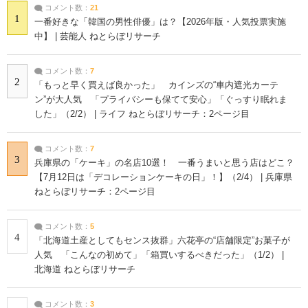
コメント数：
21
1
一番好きな「韓国の男性俳優」は？【2026年版・人気投票実施
中】 | 芸能人 ねとらぼリサーチ
コメント数：
7
2
「もっと早く買えば良かった」 カインズの“車内遮光カーテ
ン”が大人気 「プライバシーも保てて安心」「ぐっすり眠れま
した」（2/2） | ライフ ねとらぼリサーチ：2ページ目
コメント数：
7
3
兵庫県の「ケーキ」の名店10選！ 一番うまいと思う店はどこ？
【7月12日は「デコレーションケーキの日」！】（2/4） | 兵庫県
ねとらぼリサーチ：2ページ目
コメント数：
5
4
「北海道土産としてもセンス抜群」六花亭の“店舗限定”お菓子が
人気 「こんなの初めて」「箱買いするべきだった」（1/2） |
北海道 ねとらぼリサーチ
コメント数：
3