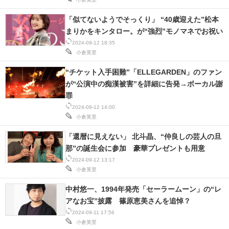
「似てないようでそっくり」 “40歳迎えた”松本
まりかをキンタロー。が“強烈”モノマネでお祝い
2024-09-12 18:35
小倉英里
“チケット入手困難”「ELLEGARDEN」のファン
が“公演中の痴漢被害”を詳細に告発→ボーカル謝
罪
2024-09-12 14:00
小倉英里
「還暦に見えない」 北斗晶、“仲良しの芸人の旦
那”の誕生会に参加 豪華プレゼントも用意
2024-09-12 13:17
小倉英里
中村悠一、1994年発売「セーラームーン」の“レ
アなお宝”披露 篠原恵美さんを追悼？
2024-09-11 17:56
小倉英里