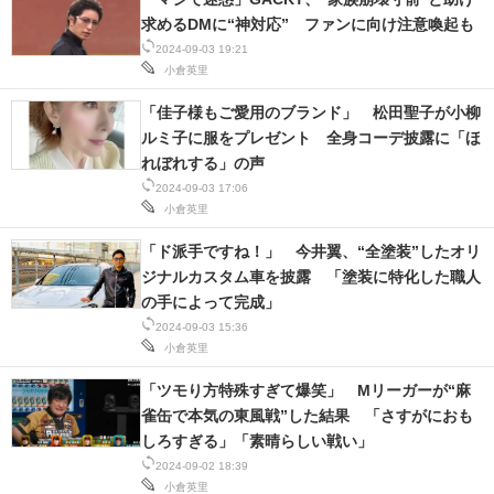
求めるDMに“神対応” ファンに向け注意喚起も
2024-09-03 19:21
小倉英里
「佳子様もご愛用のブランド」 松田聖子が小柳
ルミ子に服をプレゼント 全身コーデ披露に「ほ
れぼれする」の声
2024-09-03 17:06
小倉英里
「ド派手ですね！」 今井翼、“全塗装”したオリ
ジナルカスタム車を披露 「塗装に特化した職人
の手によって完成」
2024-09-03 15:36
小倉英里
「ツモり方特殊すぎて爆笑」 Mリーガーが“麻
雀缶で本気の東風戦”した結果 「さすがにおも
しろすぎる」「素晴らしい戦い」
2024-09-02 18:39
小倉英里