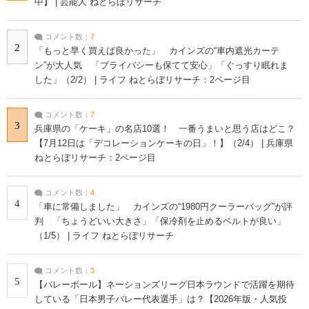
中】 | 芸能人 ねとらぼリサーチ
コメント数：
7
2
「もっと早く買えば良かった」 カインズの“車内遮光カーテ
ン”が大人気 「プライバシーも保てて安心」「ぐっすり眠れま
した」（2/2） | ライフ ねとらぼリサーチ：2ページ目
コメント数：
7
3
兵庫県の「ケーキ」の名店10選！ 一番うまいと思う店はどこ？
【7月12日は「デコレーションケーキの日」！】（2/4） | 兵庫県
ねとらぼリサーチ：2ページ目
コメント数：
4
4
「車に常備しました」 カインズの“1980円クーラーバッグ”が評
判 「ちょうどいい大きさ」「保冷剤を止めるベルトが良い」
（1/5） | ライフ ねとらぼリサーチ
コメント数：
3
5
【バレーボール】ネーションズリーグ日本ラウンドで活躍を期待
している「日本男子バレー代表選手」は？【2026年版・人気投