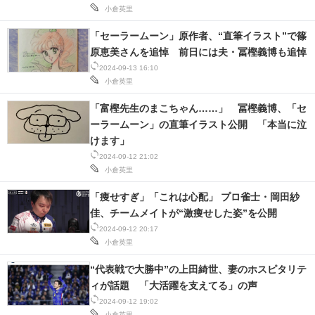
小倉英里
「セーラームーン」原作者、“直筆イラスト”で篠
原恵美さんを追悼 前日には夫・冨樫義博も追悼
2024-09-13 16:10
小倉英里
「富樫先生のまこちゃん……」 冨樫義博、「セ
ーラームーン」の直筆イラスト公開 「本当に泣
けます」
2024-09-12 21:02
小倉英里
「痩せすぎ」「これは心配」 プロ雀士・岡田紗
佳、チームメイトが“激痩せした姿”を公開
2024-09-12 20:17
小倉英里
“代表戦で大勝中”の上田綺世、妻のホスピタリテ
ィが話題 「大活躍を支えてる」の声
2024-09-12 19:02
小倉英里