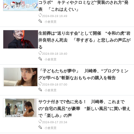
コラボ” キティやクロミなど“実装のされ方”発
IT製品の技術・比較・事例
表 「これはえぐい」
2024-09-19 16:49
製造業のIT導入・活用を支援
小倉英里
モノづくり技術者専門サイト
生前葬は“送り出す会”として開催 “令和の虎”岩
井良明さん死去 「早すぎる」と悲しみの声広が
エレクトロニクス専門サイト
る
2024-09-18 19:40
電子設計の基本と応用
小倉英里
エネルギーの専門メディア
「子どもたちが夢中」 川崎希、“プログラミン
グが学べる”斬新なおもちゃの購入を報告
建設×テクノロジーの最前線
2024-09-18 07:00
小倉英里
ちょっと気になるネットの話題
サウナ付きで7色に光る！ 川崎希、これまで
の“自宅の風呂”が豪華 “新しい風呂”に買い替え
で「楽しみ」の声
2024-09-17 20:34
小倉英里