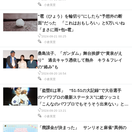
小倉英里
スマホと通信の最新トレンド
“雹（ひょう）を輪切り”にしたら“予想外の断
進化するPCとデバイスの未来
面”だった 「これはおもしろい」と5万いいね
「まさに雨+包=雹」
好きが集まる 比べて選べる
2024-09-21 00:25
小倉英里
ビジネスと働き方のヒント
桑島法子、「ガンダム」舞台挨拶で“黄泉がえ
り” 過去キャラ憑依して熱弁 キラ＆フレイ
AI活用のいまが分かる
の“絡み”も
企業ITのトレンドを詳説
2024-09-20 16:54
小倉英里
経営リーダーのコミュニティ
「盗塁Eは草」 “51-51の大記録”で大谷選手
の“パワプロの最新ステータス”に総ツッコミ
マーケ×ITの今がよく分かる
「こんなのパワプロでもそうそう出来ない」と公
式もびっくり
2024-09-20 13:21
ITエンジニア向け専門サイト
小倉英里
企業向けIT製品の総合サイト
「廃課金が決まった」 サンリオと麻雀“異例の