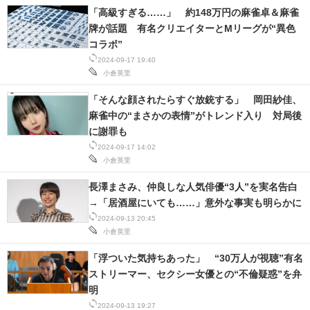
「高級すぎる……」 約148万円の麻雀卓＆麻雀
牌が話題 有名クリエイターとMリーグが“異色
コラボ”
2024-09-17 19:40
小倉英里
「そんな顔されたらすぐ放銃する」 岡田紗佳、
麻雀中の“まさかの表情”がトレンド入り 対局後
に謝罪も
2024-09-17 14:02
小倉英里
長澤まさみ、仲良しな人気俳優“3人”を実名告白
→「居酒屋にいても……」意外な事実も明らかに
2024-09-13 20:45
小倉英里
「浮ついた気持ちあった」 “30万人が視聴”有名
ストリーマー、セクシー女優との“不倫疑惑”を弁
明
2024-09-13 19:27