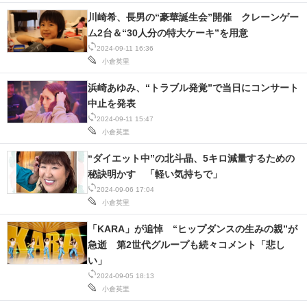
川崎希、長男の“豪華誕生会”開催 クレーンゲー
ム2台＆“30人分の特大ケーキ”を用意
2024-09-11 16:36
小倉英里
浜崎あゆみ、“トラブル発覚”で当日にコンサート
中止を発表
2024-09-11 15:47
小倉英里
“ダイエット中”の北斗晶、5キロ減量するための
秘訣明かす 「軽い気持ちで」
2024-09-06 17:04
小倉英里
「KARA」が追悼 “ヒップダンスの生みの親”が
急逝 第2世代グループも続々コメント「悲し
い」
2024-09-05 18:13
小倉英里