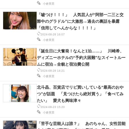
小倉英里
「嘘つけ！！！」 人気芸人が“阿部一二三と交
際中のグラドル”に大激怒→過去の裏話を暴露
「信用してへんからな！！！！」
2024-08-28 16:07
小倉英里
「誕生日に大奮発！なんと1泊……」 川崎希、
ディズニーホテルの“予約大困難”なスイートルー
ムに宿泊→全貌と宿泊費公開
2024-08-28 14:21
小倉英里
北斗晶、百貨店でリピ買いしている“最高のおや
つ”が話題 「見つけたら絶対買う」「食べてみ
たい」 愛犬も興味津々
2024-08-23 15:20
小倉英里
「苦手な芸能人は誰？」 あのちゃん、女性芸能