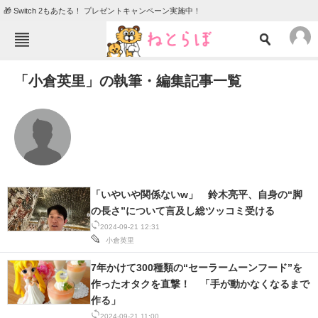
🎁 Switch 2もあたる！ プレゼントキャンペーン実施中！
ねとらぼメニュー
「小倉英里」の執筆・編集記事一覧
TOP
ニュース
エンタメ
クイズ
グルメ
地域
住まい
教育・育児
動物
リサーチ
「いやいや関係ないw」 鈴木亮平、自身の“脚
の長さ”について言及し総ツッコミ受ける
会員記事
2024-09-21 12:31
小倉英里
メディア
7年かけて300種類の“セーラームーンフード”を
注目記事を集めた総合ページ
作ったオタクを直撃！ 「手が動かなくなるまで
作る」
ITの今と未来を見通す
2024-09-21 11:00