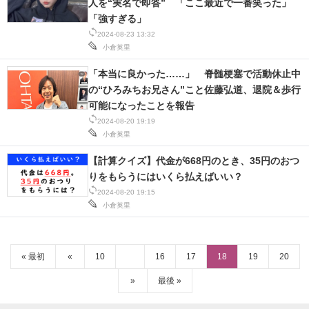
人を“実名で即答” 「ここ最近で一番笑った」
「強すぎる」
2024-08-23 13:32
小倉英里
「本当に良かった……」 脊髄梗塞で活動休止中
の“ひろみちお兄さん”こと佐藤弘道、退院＆歩行
可能になったことを報告
2024-08-20 19:19
小倉英里
【計算クイズ】代金が668円のとき、35円のおつ
りをもらうにはいくら払えばいい？
2024-08-20 19:15
小倉英里
« 最初
«
10
16
17
18
19
20
»
最後 »