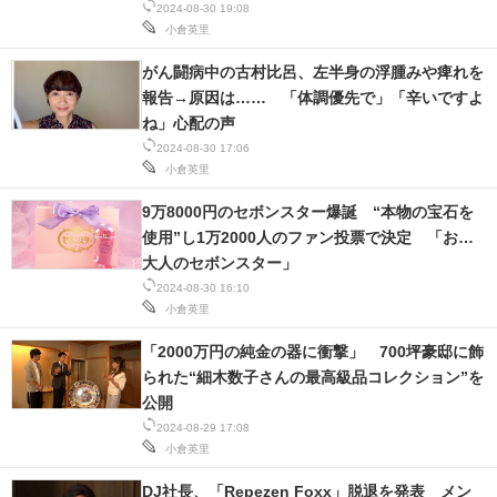
2024-08-30 19:08
小倉英里
がん闘病中の古村比呂、左半身の浮腫みや痺れを
報告→原因は…… 「体調優先で」「辛いですよ
ね」心配の声
2024-08-30 17:06
小倉英里
9万8000円のセボンスター爆誕 “本物の宝石を
使用”し1万2000人のファン投票で決定 「お…
大人のセボンスター」
2024-08-30 16:10
小倉英里
「2000万円の純金の器に衝撃」 700坪豪邸に飾
られた“細木数子さんの最高級品コレクション”を
公開
2024-08-29 17:08
小倉英里
DJ社長、「Repezen Foxx」脱退を発表 メン