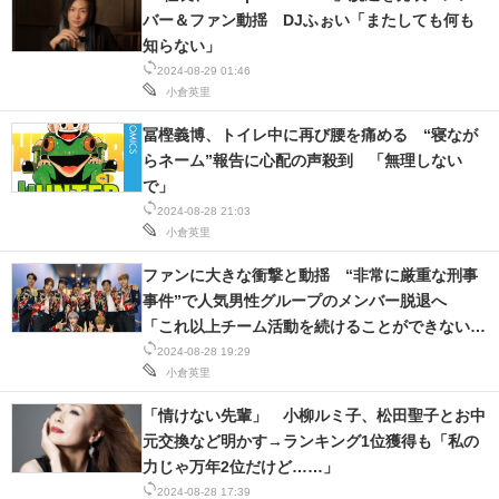
バー＆ファン動揺 DJふぉい「またしても何も
知らない」
2024-08-29 01:46
小倉英里
冨樫義博、トイレ中に再び腰を痛める “寝なが
らネーム”報告に心配の声殺到 「無理しない
で」
2024-08-28 21:03
小倉英里
ファンに大きな衝撃と動揺 “非常に厳重な刑事
事件”で人気男性グループのメンバー脱退へ
「これ以上チーム活動を続けることができないと
判断」
2024-08-28 19:29
小倉英里
「情けない先輩」 小柳ルミ子、松田聖子とお中
元交換など明かす→ランキング1位獲得も「私の
力じゃ万年2位だけど……」
2024-08-28 17:39