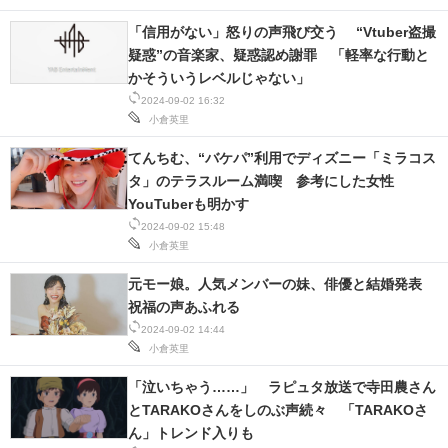
「信用がない」怒りの声飛び交う “Vtuber盗撮
疑惑”の音楽家、疑惑認め謝罪 「軽率な行動と
かそういうレベルじゃない」
2024-09-02 16:32
小倉英里
てんちむ、“バケパ”利用でディズニー「ミラコス
タ」のテラスルーム満喫 参考にした女性
YouTuberも明かす
2024-09-02 15:48
小倉英里
元モー娘。人気メンバーの妹、俳優と結婚発表
祝福の声あふれる
2024-09-02 14:44
小倉英里
「泣いちゃう……」 ラピュタ放送で寺田農さん
とTARAKOさんをしのぶ声続々 「TARAKOさ
ん」トレンド入りも