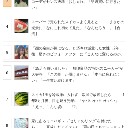
3
コーデがセンス抜群「おしゃれ」「早速買いに行きた
い」
スーパーで売られたスイカ→よく見ると…… まさかの
4
光景に「なにこれ初めて見た」「なんだろう…」【台
湾】
「顔の余白が気になる」と15キロ減量した女性→2年
5
後、驚きのビフォーアフターに「こんなに変わるのか」
「15足も買いました」 無印良品の“撥水スニーカー”が
6
大好評 「この靴しか履けません」「本当に疲れにく
い」「一生買い続けます」
スイカ1玉を冷蔵庫に入れず、常温で放置したら…… 1
7
年8カ月後、目を疑う光景に「ヤバいヤバいヤバい」
「えっ、こんな姿に……!?」
家にあるミニハギレ→“セリアのリング”を付けた
8
ら…… 完成したアイテムに「雨の日でもテンション上