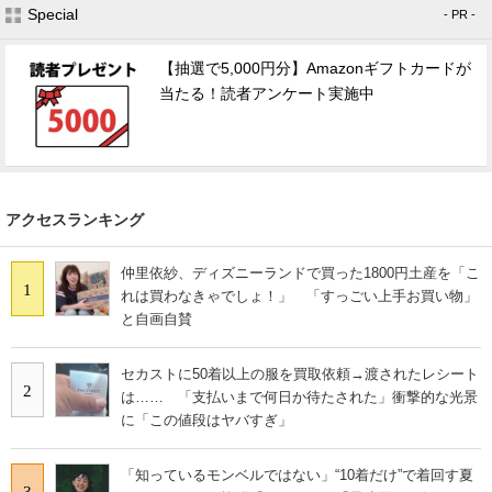
Special
- PR -
【抽選で5,000円分】Amazonギフトカードが
当たる！読者アンケート実施中
アクセスランキング
仲里依紗、ディズニーランドで買った1800円土産を「こ
1
れは買わなきゃでしょ！」 「すっごい上手お買い物」
と自画自賛
セカストに50着以上の服を買取依頼→渡されたレシート
2
は…… 「支払いまで何日か待たされた」衝撃的な光景
に「この値段はヤバすぎ」
「知っているモンベルではない」“10着だけ”で着回す夏