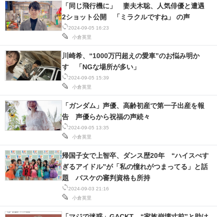
「同じ飛行機に」 妻夫木聡、人気俳優と遭遇
2ショット公開 「ミラクルですね」 の声
2024-09-05 16:23
小倉英里
川崎希、“1000万円超えの愛車”のお悩み明か
す 「NGな場所が多い」
2024-09-05 15:39
小倉英里
「ガンダム」声優、高齢初産で第一子出産を報
告 声優らから祝福の声続々
2024-09-05 13:35
小倉英里
帰国子女で上智卒、ダンス歴20年 “ハイスぺす
ぎるアイドル”が「私の憧れがつまってる」と話
題 バスケの審判資格も所持
2024-09-03 21:16
小倉英里
「マジで迷惑」GACKT、“家族崩壊寸前”と助け