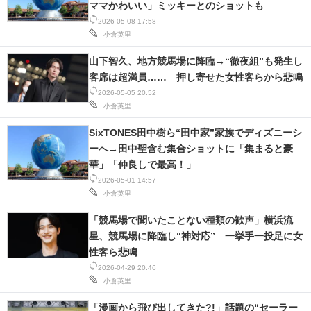
ママかわいい」ミッキーとのショットも
2026-05-08 17:58
小倉英里
山下智久、地方競馬場に降臨→“徹夜組”も発生し
客席は超満員…… 押し寄せた女性客らから悲鳴
2026-05-05 20:52
小倉英里
SixTONES田中樹ら“田中家”家族でディズニーシ
ーへ→田中聖含む集合ショットに「集まると豪
華」「仲良しで最高！」
2026-05-01 14:57
小倉英里
「競馬場で聞いたことない種類の歓声」横浜流
星、競馬場に降臨し“神対応” 一挙手一投足に女
性客ら悲鳴
2026-04-29 20:46
小倉英里
「漫画から飛び出してきた?!」話題の“セーラー