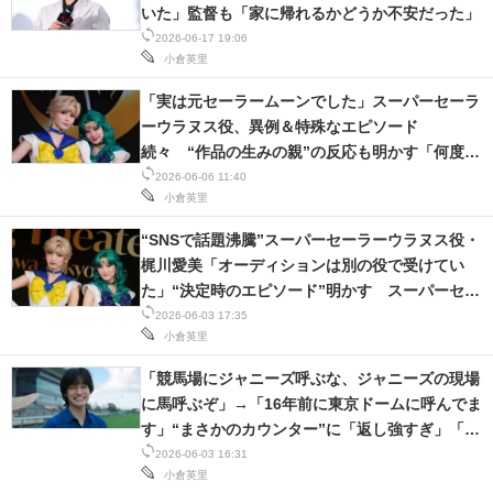
いた」監督も「家に帰れるかどうか不安だった」
2026-06-17 19:06
小倉英里
「実は元セーラームーンでした」スーパーセーラ
ーウラヌス役、異例＆特殊なエピソード
続々 “作品の生みの親”の反応も明かす「何度か
いらっしゃって……」＜インタビュー＞
2026-06-06 11:40
小倉英里
“SNSで話題沸騰”スーパーセーラーウラヌス役・
梶川愛美「オーディションは別の役で受けてい
た」“決定時のエピソード”明かす スーパーセー
ラーネプチューン役・本堂環稀は「4歳から16年
2026-06-03 17:35
小倉英里
間……」“意外な過去”＜インタビュー＞
「競馬場にジャニーズ呼ぶな、ジャニーズの現場
に馬呼ぶぞ」→「16年前に東京ドームに呼んでま
す」“まさかのカウンター”に「返し強すぎ」「さ
すが」
2026-06-03 16:31
小倉英里