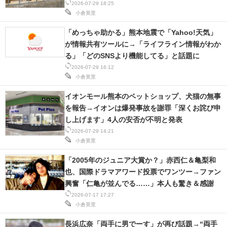
2026-07-29 18:25
小倉英里
「めっちゃ助かる」熊本地震で「Yahoo!天気」
が情報共有ツールに→「ライフライン情報がわか
る」「どのSNSより機能してる」と話題に
2026-07-29 16:12
小倉英里
イオンモール熊本のペットショップ、犬猫の無事
を報告→イオンは爆発事故を謝罪「深くお詫び申
し上げます」4人の安否が不明と発表
2026-07-29 14:21
小倉英里
「2005年のジュニア大賞か？」赤西仁＆亀梨和
也、国際ドラマアワード投票でワンツー→ファン
興奮「仁亀が並んでる……」本人も驚き＆感謝
2026-07-17 17:27
小倉英里
長浜広奈「両手に男でーす」が再び話題→“両手