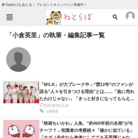
🎁 Switch 2もあたる！ プレゼントキャンペーン実施中！
ねとらぼメニュー
「小倉英里」の執筆・編集記事一覧
TOP
ニュース
エンタメ
クイズ
グルメ
地域
住まい
教育・育児
動物
リサーチ
「M!LK」が大ブレーク中→“歴12年”のファンが
語る“人々を引きつける理由”とは……「急に売れ
会員記事
たわけじゃない」「きっと好きになってもらえる
と信じてきた」
2026-08-09 11:40
メディア
小倉英里
注目記事を集めた総合ページ
「映画ちいかわ」人魚、“約460年前の名画”がモ
チーフ？→有識者の考察続々「確かに似ている」
ITの今と未来を見通す
「ナガノ先生なら参考にしてても不思議じゃな