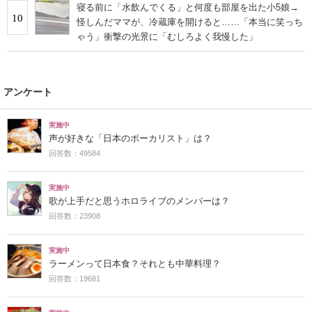
寝る前に「水飲んでくる」と何度も部屋を出た小5娘→
10
怪しんだママが、冷蔵庫を開けると……「本当に笑っち
ゃう」衝撃の光景に「むしろよく我慢した」
アンケート
実施中
声が好きな「日本のボーカリスト」は？
回答数：49584
実施中
歌が上手だと思うホロライブのメンバーは？
回答数：23908
実施中
ラーメンって日本食？それとも中華料理？
回答数：19681