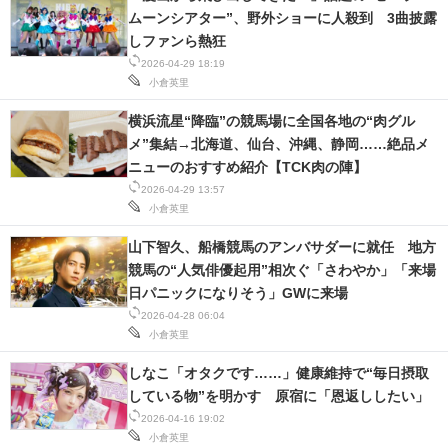
ムーンシアター”、野外ショーに人殺到 3曲披露
しファンら熱狂
2026-04-29 18:19
小倉英里
横浜流星“降臨”の競馬場に全国各地の“肉グル
メ”集結→北海道、仙台、沖縄、静岡……絶品メ
ニューのおすすめ紹介【TCK肉の陣】
2026-04-29 13:57
小倉英里
山下智久、船橋競馬のアンバサダーに就任 地方
競馬の“人気俳優起用”相次ぐ「さわやか」「来場
日パニックになりそう」GWに来場
2026-04-28 06:04
小倉英里
しなこ「オタクです……」健康維持で“毎日摂取
している物”を明かす 原宿に「恩返ししたい」
2026-04-16 19:02
小倉英里