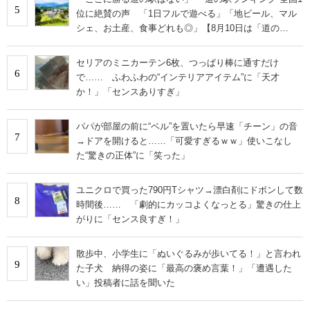
5
位に絶賛の声 「1日フルで遊べる」「地ビール、マル
シェ、お土産、食事どれも◎」【8月10日は「道の
日」！】
セリアのミニカーテン6枚、つっぱり棒に通すだけ
6
で…… ふわふわの“インテリアアイテム”に「天才
か！」「センスありすぎ」
パパが部屋の前に“ベル”を置いたら早速「チーン」の音
7
→ドアを開けると……「可愛すぎるｗｗ」使いこなし
た“驚きの正体”に「笑った」
ユニクロで買った790円Tシャツ→漂白剤にドボンして数
8
時間後…… 「劇的にカッコよくなっとる」驚きの仕上
がりに「センス良すぎ！」
散歩中、小学生に「ぬいぐるみが歩いてる！」と言われ
9
た子犬 納得の姿に「最高の褒め言葉！」「遭遇した
い」投稿者に話を聞いた