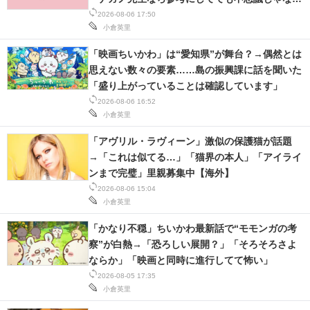
い」
2026-08-06 17:50
スマホと通信の最新トレンド
小倉英里
進化するPCとデバイスの未来
「映画ちいかわ」は“愛知県”が舞台？→偶然とは
思えない数々の要素……島の振興課に話を聞いた
好きが集まる 比べて選べる
「盛り上がっていることは確認しています」
2026-08-06 16:52
ビジネスと働き方のヒント
小倉英里
「アヴリル・ラヴィーン」激似の保護猫が話題
AI活用のいまが分かる
→「これは似てる…」「猫界の本人」「アイライ
企業ITのトレンドを詳説
ンまで完璧」里親募集中【海外】
2026-08-06 15:04
経営リーダーのコミュニティ
小倉英里
「かなり不穏」ちいかわ最新話で“モモンガの考
マーケ×ITの今がよく分かる
察”が白熱→「恐ろしい展開？」「そろそろさよ
ならか」「映画と同時に進行してて怖い」
ITエンジニア向け専門サイト
2026-08-05 17:35
小倉英里
企業向けIT製品の総合サイト