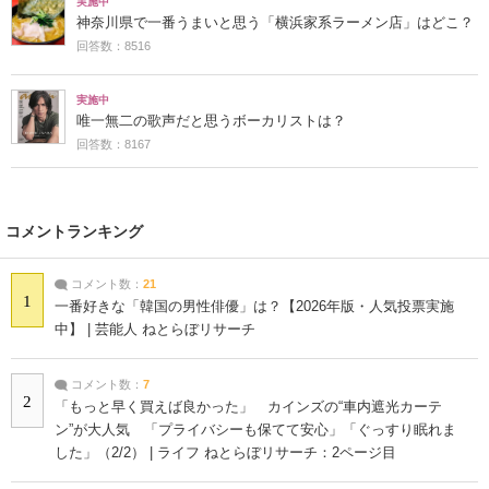
実施中
神奈川県で一番うまいと思う「横浜家系ラーメン店」はどこ？
回答数：8516
実施中
唯一無二の歌声だと思うボーカリストは？
回答数：8167
コメントランキング
コメント数：
21
1
一番好きな「韓国の男性俳優」は？【2026年版・人気投票実施
中】 | 芸能人 ねとらぼリサーチ
コメント数：
7
2
「もっと早く買えば良かった」 カインズの“車内遮光カーテ
ン”が大人気 「プライバシーも保てて安心」「ぐっすり眠れま
した」（2/2） | ライフ ねとらぼリサーチ：2ページ目