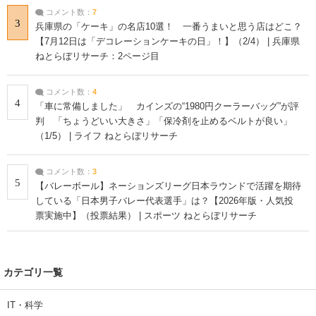
コメント数：
7
3
兵庫県の「ケーキ」の名店10選！ 一番うまいと思う店はどこ？
【7月12日は「デコレーションケーキの日」！】（2/4） | 兵庫県
ねとらぼリサーチ：2ページ目
コメント数：
4
4
「車に常備しました」 カインズの“1980円クーラーバッグ”が評
判 「ちょうどいい大きさ」「保冷剤を止めるベルトが良い」
（1/5） | ライフ ねとらぼリサーチ
コメント数：
3
5
【バレーボール】ネーションズリーグ日本ラウンドで活躍を期待
している「日本男子バレー代表選手」は？【2026年版・人気投
票実施中】（投票結果） | スポーツ ねとらぼリサーチ
カテゴリ一覧
IT・科学