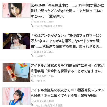
元AKB48「今も冷凍庫に……」15年前に“嵐が歌
番組で配ったどら焼き”公開→「まだ持ってるの
すごww」「愛が深い」
2026-05-31 18:38
ねとらぼ編集部
小倉英里
「私はアンチが少ない」“SNS総フォロワー100
万人”きゃにょんがXを開設しない“まさかの理
由”……秋葉原で撮影する理由、知られざる美容
など聞いてみた
2026-05-29 18:21
小倉英里
アイドルが液状のりを“前髪固定”に使用→企業が
注意喚起「安全性を保証することができません」
2026-05-27 15:20
小倉英里
アイドル生誕祭の祝花からGPS機器発見→ファン
ら騒然「本当に怖くて今も不安」警察が対応
2026-05-19 14:53
ねとらぼ編集部
小倉英里