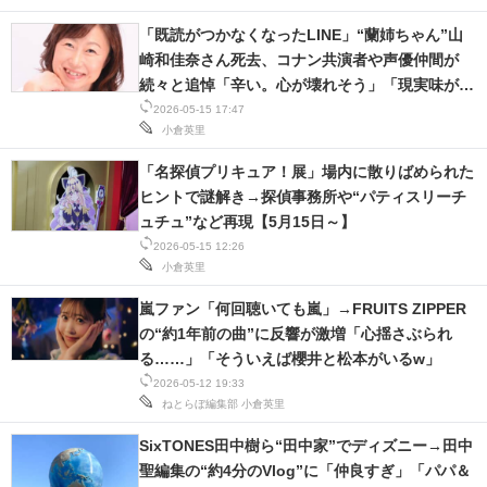
「既読がつかなくなったLINE」“蘭姉ちゃん”山
崎和佳奈さん死去、コナン共演者や声優仲間が
続々と追悼「辛い。心が壊れそう」「現実味がな
い」
2026-05-15 17:47
小倉英里
「名探偵プリキュア！展」場内に散りばめられた
ヒントで謎解き→探偵事務所や“パティスリーチ
ュチュ”など再現【5月15日～】
2026-05-15 12:26
小倉英里
嵐ファン「何回聴いても嵐」→FRUITS ZIPPER
の“約1年前の曲”に反響が激増「心揺さぶられ
る……」「そういえば櫻井と松本がいるw」
2026-05-12 19:33
ねとらぼ編集部
小倉英里
SixTONES田中樹ら“田中家”でディズニー→田中
聖編集の“約4分のVlog”に「仲良すぎ」「パパ＆