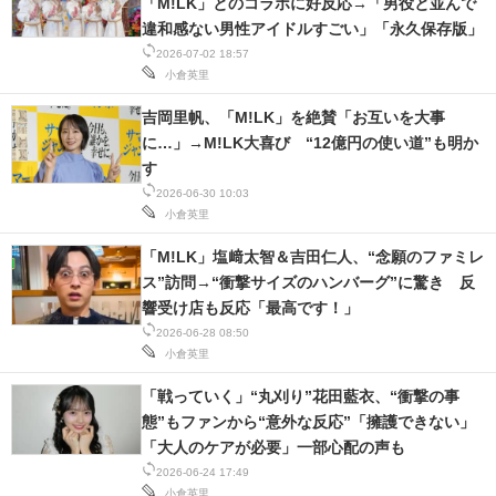
「M!LK」とのコラボに好反応→「男役と並んで
違和感ない男性アイドルすごい」「永久保存版」
2026-07-02 18:57
小倉英里
吉岡里帆、「M!LK」を絶賛「お互いを大事
に…」→M!LK大喜び “12億円の使い道”も明か
す
2026-06-30 10:03
小倉英里
「M!LK」塩﨑太智＆吉田仁人、“念願のファミレ
ス”訪問→“衝撃サイズのハンバーグ”に驚き 反
響受け店も反応「最高です！」
2026-06-28 08:50
小倉英里
「戦っていく」“丸刈り”花田藍衣、“衝撃の事
態”もファンから“意外な反応”「擁護できない」
「大人のケアが必要」一部心配の声も
2026-06-24 17:49
小倉英里