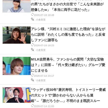
の男”たちがまさかの大出世で「こんな未来誰が
想像したw」「本当に両手に花だった」
2026-07-16 18:48
小倉英里
アレン様、“川村エミコに激怒した理由”を涙なが
らに説明「わたくしの落ち度でもあった」と反省
しファンに謝罪も
2026-07-16 18:23
小倉英里
M!LK佐野勇斗、ファンからの質問「大切な宝物
は？」に回答→「代々受け継ぎたい」グループ愛
にじませる
2026-07-14 23:17
小倉英里
“ウッディ役30年”唐沢寿明、トイストーリー脅威
の大ヒットで“誰かわからない人からも連
絡”→「誰だろうか…」不明のまま既読スルー
2026-07-14 21:00