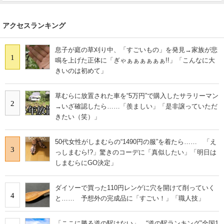
アクセスランキング
息子が庭の草刈り中、「すごいもの」を発見→家族が悲
1
鳴を上げた正体に「ぎゃぁぁぁぁぁぁ!!」「こんなに大
きいのは初めて」
草むらに放置された車を“5万円”で購入したサラリーマン
2
→いざ確認したら……「羨ましい」「是非譲っていただ
きたい（笑）」
50代女性がしまむらの“1490円の服”を着たら…… 「え
3
っしまむら!?」驚きのコーデに「真似したい」「明日は
しまむらにGO決定」
ダイソーで買った110円レンゲに穴を開けて削っていく
4
と…… 予想外の完成品に「すごい！」「職人技」
「ここに勝る道の駅はない」 “道の駅ランキング”全国1