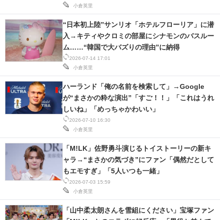
小倉英里
“日本初上陸”サンリオ「ホテルフローリア」に潜
入→キティやクロミの部屋にシナモンのバスルー
ム……“韓国で大バズりの理由”に納得
2026-07-14 17:01
小倉英里
ハーランド「俺の名前を検索して」→Google
が“まさかの粋な演出”「すご！！」「これはうれ
しいね」「めっちゃかわいい」
2026-07-10 16:30
小倉英里
「M!LK」佐野勇斗演じるトイストーリーの新キ
ャラ→“まさかの気づき”にファン「偶然だとして
もエモすぎ」「5人いつも一緒」
2026-07-03 15:59
小倉英里
「山中柔太朗さんを雪組にください」宝塚ファン