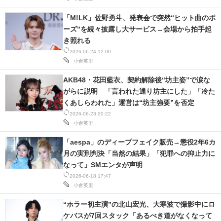
「M!LK」佐野勇斗、発表会で突然“ヒット曲のポ
ーズ”を続々披露し大サービス→会場から拍手起
き照れる
2026-06-24 12:00
小倉英里
AKB48・花田藍衣、契約解除後“坊主姿”で涙な
がらに説明 「言われた通り坊主にした」「冷た
くあしらわれた」運営は“坊主強要”を否定
2026-06-23 20:22
小倉英里
「aespa」のディープフェイク販売→懲役2年6カ
月の実刑判決「当然の結果」「犯罪への抑止力に
なって」SMエンタが声明
2026-06-18 17:47
小倉英里
“ホラー初主演”の北山宏光、大寒波で撮影中にロ
ケバスが7回スタック「あるべき道がなくなって