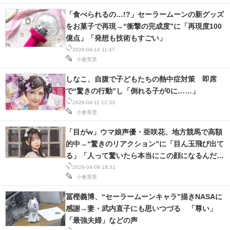
「食べられるの…!?」セーラームーンの新グッズ
をお菓子で再現→“衝撃の完成度”に「再現度100
億点」「発想も技術もすごい」
2026-04-14 11:47
小倉英里
しなこ、自腹で子どもたちの熱中症対策 即席
で“驚きの行動”し「倒れる子が0に……」
2026-04-11 12:33
小倉英里
「目がw」ウマ娘声優・亜咲花、地方競馬で高額
的中→“驚きのリアクション”に「目ん玉飛び出て
る」「人って驚いたら本当にこの顔になるんだ
ww」
2026-04-09 18:31
小倉英里
冨樫義博、“セーラームーンキャラ”描きNASAに
感謝→妻・武内直子にも思いつづる 「尊い」
「最強夫婦」などの声