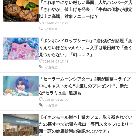
「これまでにない厳しい局面」人気ハンバーグ店
IT製品の技術・比較・事例
「さわやか」値上げを発表→「牛肉の価格が想定
以上に高騰」対象メニューは？
製造業のIT導入・活用を支援
2026-08-05 17:22
小倉英里
モノづくり技術者専門サイト
「ボンボンドロップシール」“進化版”が話題「あ
エレクトロニクス専門サイト
りえないほどかわいい」→入手は最困難で「全く
見つからない」「幻……？」
電子設計の基本と応用
2026-08-04 17:48
小倉英里
エネルギーの専門メディア
「セーラームーンシアター」2期が開幕→ライブ
建設×テクノロジーの最前線
中にキャストから“手渡しのプレゼント”、新た
な“セラミュ曲”追加も
ちょっと気になるネットの話題
2026-08-03 21:00
小倉英里
【イオンモール熊本】猫カフェ、取り残されてい
た25匹すべての猫を救出「専門スタッフにより一
頭一頭の健康状態の確認およびケア」