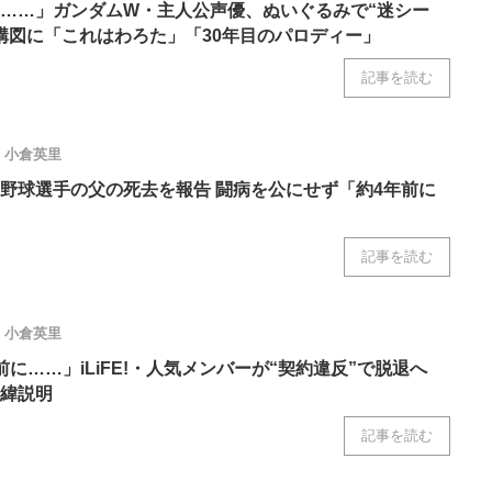
……」ガンダムW・主人公声優、ぬいぐるみで“迷シー
構図に「これはわろた」「30年目のパロディー」
記事を読む
小倉英里
野球選手の父の死去を報告 闘病を公にせず「約4年前に
記事を読む
小倉英里
前に……」iLiFE!・人気メンバーが“契約違反”で脱退へ
緯説明
記事を読む