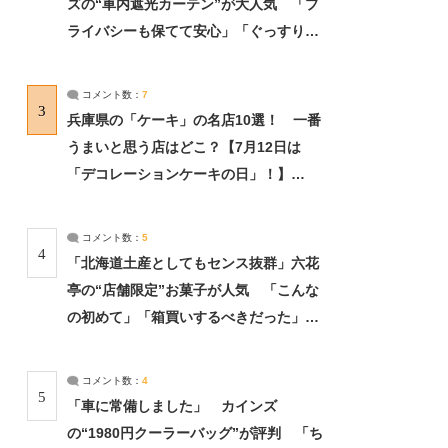
ズの“車内遮光カーテン”が大人気 「プ
ライバシーも保てて安心」「ぐっすり眠
れました」（2/2） | ライフ ねとらぼリ
サーチ：2ページ目
コメント数：
7
3
兵庫県の「ケーキ」の名店10選！ 一番
うまいと思う店はどこ？【7月12日は
「デコレーションケーキの日」！】
（2/4） | 兵庫県 ねとらぼリサーチ：2ペ
ージ目
コメント数：
5
4
「北海道土産としてもセンス抜群」六花
亭の“店舗限定”お菓子が人気 「こんな
の初めて」「箱買いするべきだった」
（1/2） | 北海道 ねとらぼリサーチ
コメント数：
4
5
「車に常備しました」 カインズ
の“1980円クーラーバッグ”が評判 「ち