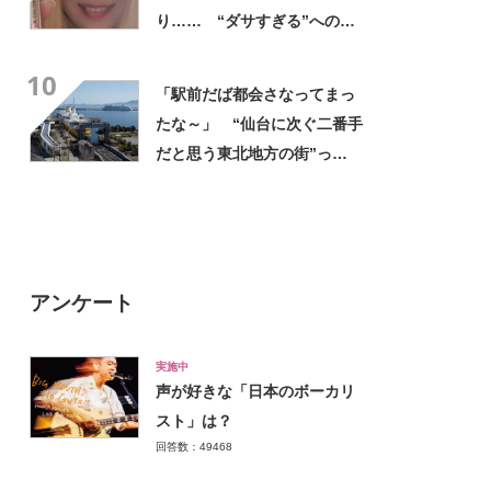
り…… “ダサすぎる”への持
論に反響「理由が素敵」「わ
10
たしもデビューしたい」
「駅前だば都会さなってまっ
たな～」 “仙台に次ぐ二番手
だと思う東北地方の街”っ
て？ ランキング上位に「ち
ょうどよく都会と田舎が混じ
ってる」「コンパクトにまと
まったいい街」の声
アンケート
実施中
声が好きな「日本のボーカリ
スト」は？
回答数：49468