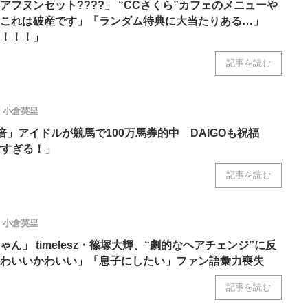
アフヌンセット????」 “CCさくら”カフェのメニューや
これは破産です」「ランダム特典に大当たりある…」
！！！」
記事を読む
小倉英里
.5倍」アイドルが競馬で100万馬券的中 DAIGOも祝福
ごすぎる！」
記事を読む
小倉英里
ん」 timelesz・篠塚大輝、“劇的なヘアチェンジ”に反
かわいいかわいい」「息子にしたい」ファン語彙力喪失
記事を読む