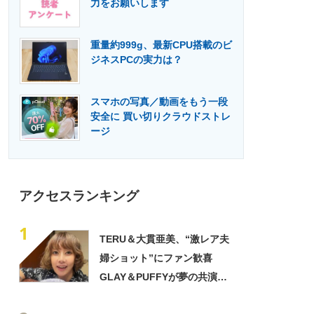
力をお願いします
門メディア
建設×テクノロジーの最前線
重量約999g、最新CPU搭載のビ
ジネスPCの実力は？
スマホの写真／動画をもう一段
安全に 買い切りクラウドストレ
ージ
アクセスランキング
1
TERU＆大貫亜美、“激レア夫
婦ショット”にファン歓喜
GLAY＆PUFFYが夢の共演
「旦那おるやん」「夫婦で写