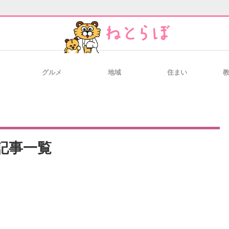
グルメ
地域
住まい
と未来を見通す
スマホと通信の最新トレンド
進化するPCとデ
のいまが分かる
企業ITのトレンドを詳説
経営リーダーの
記事一覧
T製品の総合サイト
IT製品の技術・比較・事例
製造業のIT導入