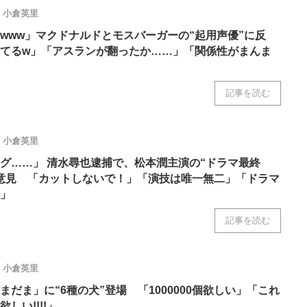
ニクス専門サイト
電子設計の基本と応用
エネルギーの専
小倉英里
www」マクドナルドとモスバーガーの“起用声優”に反
てるw」「アスランが翻ったか……」「関係性がまんま
記事を読む
小倉英里
グ……」 清水尋也逮捕で、松本潤主演の“ドラマ最終
意見 「カットしないで！」「演技は唯一無二」「ドラマ
」
記事を読む
小倉英里
だま」に“6種の犬”登場 「1000000個欲しい」「これ
しい!!!!」