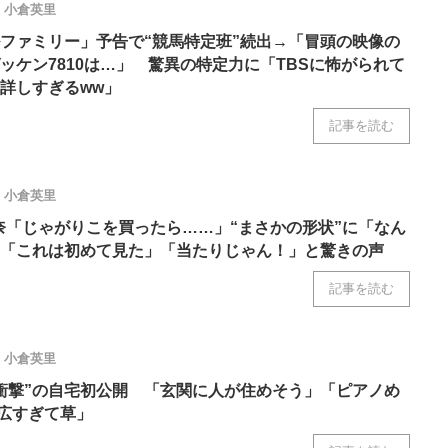
小倉英里
ファミリー」予告で“競馬特定班”続出→「冒頭の映像の
ッケン7810は…」 驚異の特定力に「TBSに怖がられて
詳しすぎるww」
記事を読む
小倉英里
杏奈「じゃがりこを買ったら……」“まさかの形状”に「なん
「これは初めて見た」「当たりじゃん！」と驚きの声
記事を読む
小倉英里
衝撃”の自宅初公開 「玄関に人が住めそう」「ピアノめ
「広すぎて草」