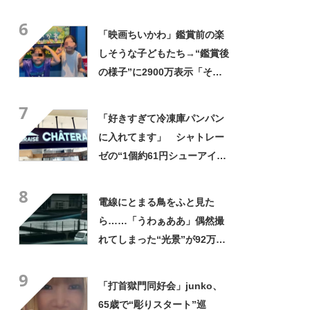
やん」「どうやって入った
6
の!?」
「映画ちいかわ」鑑賞前の楽
しそうな子どもたち→“鑑賞後
の様子”に2900万表示「そう
なるわなw」「分かるよ」
7
「いったい何が」
「好きすぎて冷凍庫パンパン
に入れてます」 シャトレー
ゼの“1個約61円シューアイ
ス”が好評 「生地とバニラア
8
イスの相性が◎」「家族も好
電線にとまる鳥をふと見た
きで夏はストックしてる」
ら……「うわぁああ」偶然撮
れてしまった“光景”が92万再
生「自然は過酷」
9
「打首獄門同好会」junko、
65歳で“彫りスタート”巡