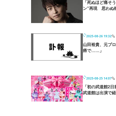
「死ぬほど痛そう
ン”再現 思わぬ
2025-08-26 19:32
山田裕貴、元プロ
癌で……」
2025-08-25 14:07
「初の武道館2日
武道館は出演で経