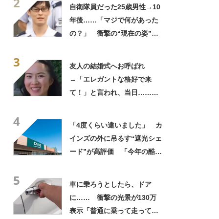
2
ってるの尊い！」
自衛隊員だった25歳男性→10
年後……「マジで何があった
の？」 衝撃の“現在の姿”が
180万再生「別人…？」「好
3
きに生きんしゃい」
友人の結婚式へお呼ばれ
→「エレガントな格好で来
て！」と言われ、当日……ま
さかの参列姿に「いやすごお
4
おお！」「天才」【海外】
「4度くらい違いました」 カ
インズの外に吊るす“遮光シェ
ード”が高評価 「今年の酷暑
にも活躍」「風通しもよくし
5
っかり遮光」の声
車に乗ろうとしたら、ドア
に…… 衝撃の光景が130万
表示「普通に乗って走ってた