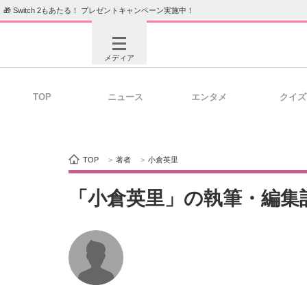
🎁 Switch 2もあたる！ プレゼントキャンペーン実施中！
メディア
TOP
ニュース
エンタメ
クイズ
注目記事を集めた総合ページ
ITの今
TOP
>
著者
>
小倉英里
ビジネスと働き方のヒント
AI活用
「小倉英里」の執筆・編集
ITエンジニア向け専門サイト
企業向けI