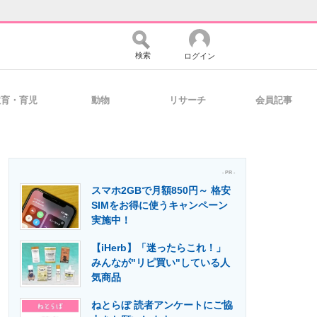
検索
ログイン
教育・育児
動物
リサーチ
会員記事
バイスの未来
好きが集まる 比べて選べる
- PR -
スマホ2GBで月額850円～ 格安
コミュニティ
マーケ×ITの今がよく分かる
SIMをお得に使うキャンペーン
実施中！
【iHerb】「迷ったらこれ！」
・活用を支援
みんなが"リピ買い"している人
気商品
ねとらぼ 読者アンケートにご協