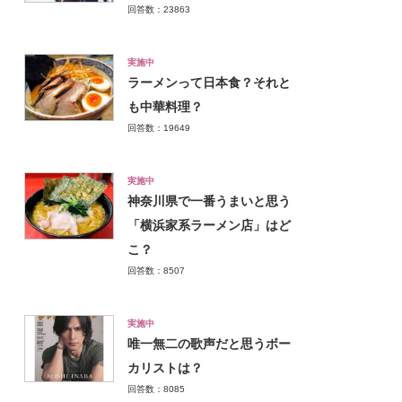
回答数：23863
実施中
ラーメンって日本食？それと
も中華料理？
回答数：19649
実施中
神奈川県で一番うまいと思う
「横浜家系ラーメン店」はど
こ？
回答数：8507
実施中
唯一無二の歌声だと思うボー
カリストは？
回答数：8085