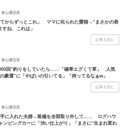
春山優花里
てからずっとこれ」 ママに叱られた愛猫→“まさかの表
ますね、これは」
記事を読む
春山優花里
3000回”釣りをしていたら……「確率エグくて草」 人気
まさかの豪運”に「やばいの引いてる」「持ってるなぁw」
記事を読む
春山優花里
手に入れた夫婦→装備を全部取り外して…… ログハウ
キャンピングカーに「渋い仕上がり」「まさに“生まれ変わ