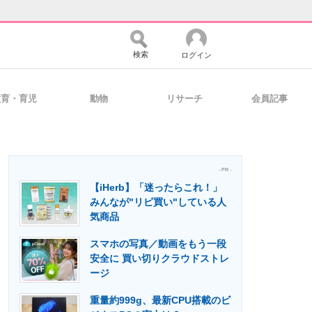
検索
ログイン
教育・育児
動物
リサーチ
会員記事
バイスの未来
好きが集まる 比べて選べる
- PR -
【iHerb】「迷ったらこれ！」
コミュニティ
マーケ×ITの今がよく分かる
みんなが"リピ買い"している人
気商品
スマホの写真／動画をもう一段
・活用を支援
安全に 買い切りクラウドストレ
ージ
重量約999g、最新CPU搭載のビ