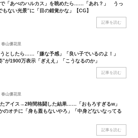
で「あべのハルカス」を眺めたら……「あれ？」 うっ
でもない光景”に「目の錯覚かな」【CG】
記事を読む
春山優花里
うとしたら……「嫌な予感」「良い子でいるのよ！」
姿”が1900万表示「ぎええ」「こうなるのか」
記事を読む
春山優花里
したアイス→2時間格闘した結果……「おもろすぎるw」
さかのオチに「身も蓋もないやろ」「中身どないなってる
記事を読む