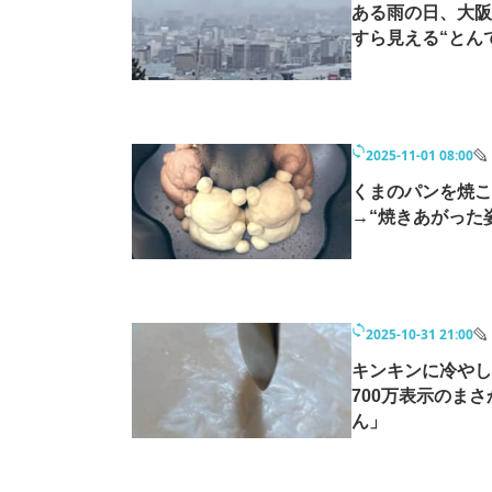
ある雨の日、大阪
すら見える“とん
2025-11-01 08:00
くまのパンを焼こ
→“焼きあがった
2025-10-31 21:00
キンキンに冷や
700万表示のま
ん」