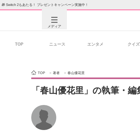
🎁 Switch 2もあたる！ プレゼントキャンペーン実施中！
メディア
TOP
ニュース
エンタメ
クイズ
注目記事を集めた総合ページ
ITの今
TOP
>
著者
>
春山優花里
ビジネスと働き方のヒント
AI活用
「春山優花里」の執筆・編
ITエンジニア向け専門サイト
企業向けI