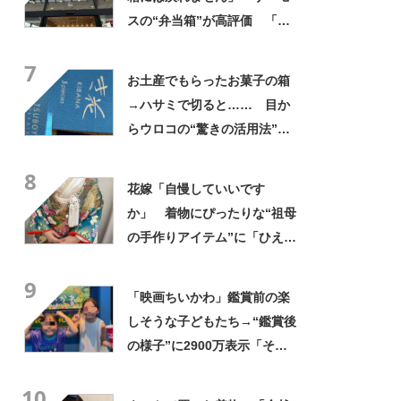
スの“弁当箱”が高評価 「想
像以上に洗いやすい」「ご飯
7
もへばりつかない」
お土産でもらったお菓子の箱
→ハサミで切ると…… 目か
らウロコの“驚きの活用法”に
「知らなかった…」「発想力
8
が羨ましい」
花嫁「自慢していいです
か」 着物にぴったりな“祖母
の手作りアイテム”に「ひえ
ー！」「センスが素晴らし
9
い」「モデルさんかと」
「映画ちいかわ」鑑賞前の楽
しそうな子どもたち→“鑑賞後
の様子”に2900万表示「そう
なるわなw」「分かるよ」
10
「いったい何が」