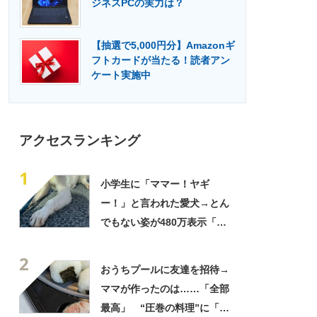
ジネスPCの実力は？
門メディア
建設×テクノロジーの最前線
【抽選で5,000円分】Amazonギ
フトカードが当たる！読者アン
ケート実施中
アクセスランキング
1
小学生に「ママー！ヤギ
ー！」と言われた愛犬→とん
でもない姿が480万表示「ど
う見ても犬ですけど？って顔
2
してる」「ストレス消え去っ
おうちプールに友達を招待→
た」
ママが作ったのは……「全部
最高」 “圧巻の料理”に「う