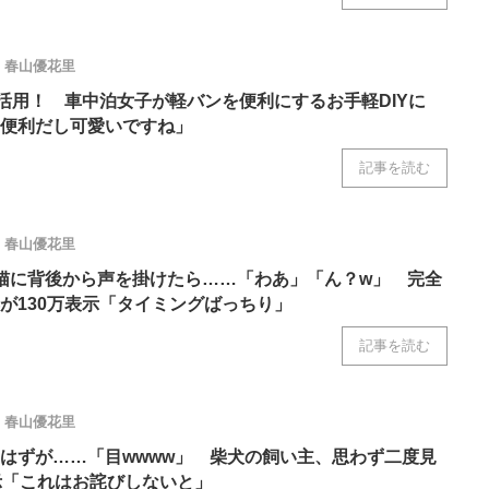
春山優花里
を活用！ 車中泊女子が軽バンを便利にするお手軽DIYに
便利だし可愛いですね」
記事を読む
春山優花里
猫に背後から声を掛けたら……「わあ」「ん？w」 完全
が130万表示「タイミングばっちり」
記事を読む
春山優花里
はずが……「目wwww」 柴犬の飼い主、思わず二度見
示「これはお詫びしないと」