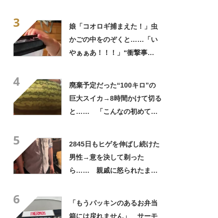
っひょ～！」「勝手におっじ
3
ゃまっしまーーす！」
娘「コオロギ捕まえた！」虫
かごの中をのぞくと……「い
やぁぁあ！！！」“衝撃事
実”が160万再生「知らぬが
4
仏」
廃棄予定だった“100キロ”の
巨大スイカ→8時間かけて切る
と…… 「こんなの初めて見
た」まさかの中身が450万再
5
生「すごすぎやろw」
2845日もヒゲを伸ばし続けた
男性→意を決して剃った
ら…… 親戚に怒られたまさ
かの理由に「えぇwwwそんな
6
ぁ」「どんまいです」
「もうパッキンのあるお弁当
箱には戻れません」 サーモ