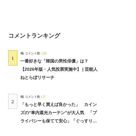
コメントランキング
コメント数：
21
1
一番好きな「韓国の男性俳優」は？
【2026年版・人気投票実施中】 | 芸能人
ねとらぼリサーチ
コメント数：
7
2
「もっと早く買えば良かった」 カイン
ズの“車内遮光カーテン”が大人気 「プ
ライバシーも保てて安心」「ぐっすり眠
れました」（2/2） | ライフ ねとらぼリ