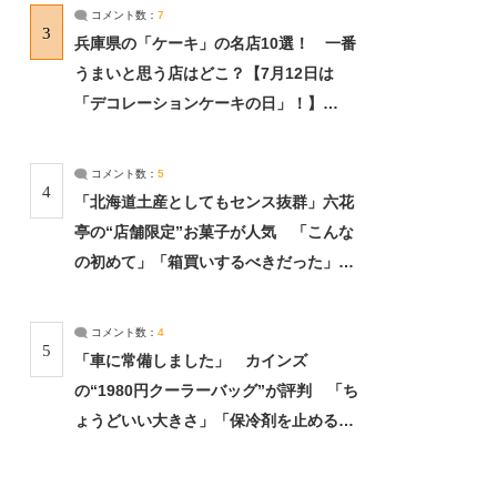
サーチ：2ページ目
コメント数：
7
3
兵庫県の「ケーキ」の名店10選！ 一番
うまいと思う店はどこ？【7月12日は
「デコレーションケーキの日」！】
（2/4） | 兵庫県 ねとらぼリサーチ：2ペ
ージ目
コメント数：
5
4
「北海道土産としてもセンス抜群」六花
亭の“店舗限定”お菓子が人気 「こんな
の初めて」「箱買いするべきだった」
（1/2） | 北海道 ねとらぼリサーチ
コメント数：
4
5
「車に常備しました」 カインズ
の“1980円クーラーバッグ”が評判 「ち
ょうどいい大きさ」「保冷剤を止めるベ
ルトが良い」（1/5） | ライフ ねとらぼ
リサーチ