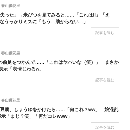
ニクス専門サイト
電子設計の基本と応用
エネルギーの専
春山優花里
失った」→米びつを見てみると……「これは!!」「え
ちなうっかりミスに「もう…助からない…」
記事を読む
春山優花里
の前足をつかんで……「これはヤバいな（笑）」 まさか
万表示「表情じわるw」
記事を読む
春山優花里
豆腐、しょうゆをかけたら……「何これ？ww」 娘混乱
万表示「まじ？笑」「何だコレwww」
記事を読む