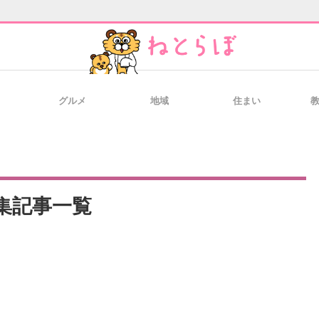
グルメ
地域
住まい
と未来を見通す
スマホと通信の最新トレンド
進化するPCとデ
のいまが分かる
企業ITのトレンドを詳説
経営リーダーの
集記事一覧
T製品の総合サイト
IT製品の技術・比較・事例
製造業のIT導入