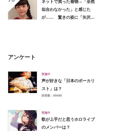
ネットで買った着物→「全然
似合わなかった」と感じた
が…… 驚きの姿に「矢沢あ
い作品から飛び出してきたの
かと」「どんどん着てほし
い」
アンケート
実施中
声が好きな「日本のボーカリ
スト」は？
回答数：49480
実施中
歌が上手だと思うホロライブ
のメンバーは？