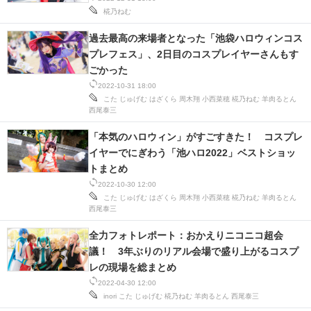
椛乃ねむ
スマホと通信の最新トレンド
過去最高の来場者となった「池袋ハロウィンコス
進化するPCとデバイスの未来
プレフェス」、2日目のコスプレイヤーさんもす
ごかった
好きが集まる 比べて選べる
2022-10-31 18:00
こた
じゅげむ
はざくら
周木翔
小西菜穂
椛乃ねむ
羊肉るとん
西尾泰三
ビジネスと働き方のヒント
「本気のハロウィン」がすごすきた！ コスプレ
AI活用のいまが分かる
イヤーでにぎわう「池ハロ2022」ベストショッ
トまとめ
企業ITのトレンドを詳説
2022-10-30 12:00
こた
じゅげむ
はざくら
周木翔
小西菜穂
椛乃ねむ
羊肉るとん
経営リーダーのコミュニティ
西尾泰三
マーケ×ITの今がよく分かる
全力フォトレポート：おかえりニコニコ超会
議！ 3年ぶりのリアル会場で盛り上がるコスプ
ITエンジニア向け専門サイト
レの現場を総まとめ
2022-04-30 12:00
企業向けIT製品の総合サイト
inori
こた
じゅげむ
椛乃ねむ
羊肉るとん
西尾泰三