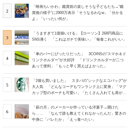
「映画ちいかわ」鑑賞前の楽しそうな子どもたち→“鑑
2
賞後の様子”に2900万表示「そうなるわなw」「分かる
よ」「いったい何が」
「うますぎて1億個いける」【ローソン】268円商品に
3
SNS沸く 「これはガチで美味い」「毎食これがいい」
「車のバーにぴったりだった」 3COINSの“スマホ＆ド
4
リンクホルダー”が大好評 「ドリンクホルダーが二つ
あって便利」「もっと早く買えばよかった」
「2個も買いました」 スタバの“シックなエコバッグ”が
5
大人気 「どんなコーデもワンランク上に変身」「マグ
カップ型のポーチも可愛い」「たくさん入れても肩が痛
くならない」
「萩の月」のメーカーが作っている洋菓子→開けた
6
ら…… 「なんで誰も教えてくれなかったんだ」驚きの
中身に「バレたか」「えっ食べたい」