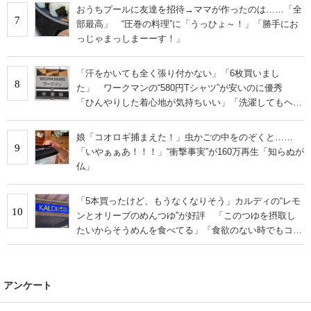
おうちプールに友達を招待→ママが作ったのは……「全
7
部最高」 “圧巻の料理”に「うっひょ～！」「勝手にお
っじゃまっしまーーす！」
「汗をかいても全く張り付かない」「6枚買いまし
8
た」 ワークマンの“580円Tシャツ”が安いのに優秀
「ひんやりした着心地が気持ちいい」「洗濯してもヘタ
らない」
娘「コオロギ捕まえた！」虫かごの中をのぞくと……
9
「いやぁぁあ！！！」“衝撃事実”が160万再生「知らぬが
仏」
「5本買ったけど、もうなくなりそう」カルディの“レモ
10
ンとオリーブのめんつゆ”が好評 「このつゆを摂取し
たいからそうめんを食べてる」「食欲のない時でもコレ
で食べられる」
アンケート