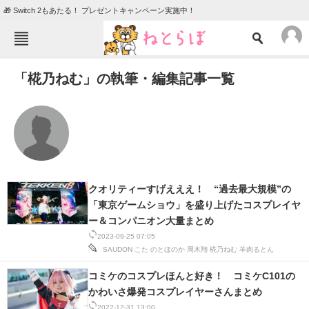
🎁 Switch 2もあたる！ プレゼントキャンペーン実施中！
ねとらぼメニュー
「椛乃ねむ」の執筆・編集記事一覧
TOP
ニュース
エンタメ
クイズ
グルメ
地域
住まい
教育・育児
動物
リサーチ
クオリティーすげえええ！ “過去最大規模”の
「東京ゲームショウ」を盛り上げたコスプレイヤ
会員記事
ー＆コンパニオン大量まとめ
2023-09-25 07:05
メディア
SAUDON
こた
のとほのか
周木翔
椛乃ねむ
羊肉るとん
注目記事を集めた総合ページ
コミケのコスプレほんと好き！ コミケC101の
かわいさ爆発コスプレイヤーさんまとめ
ITの今と未来を見通す
2022-12-31 13:00