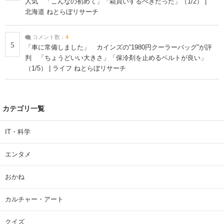
人気 「こんなの初めて」「箱買いするべきだった」（1/2） |
北海道 ねとらぼリサーチ
コメント数：
4
5
「車に常備しました」 カインズの“1980円クーラーバッグ”が評
判 「ちょうどいい大きさ」「保冷剤を止めるベルトが良い」
（1/5） | ライフ ねとらぼリサーチ
カテゴリ一覧
IT・科学
エンタメ
おかね
カルチャー・アート
クイズ