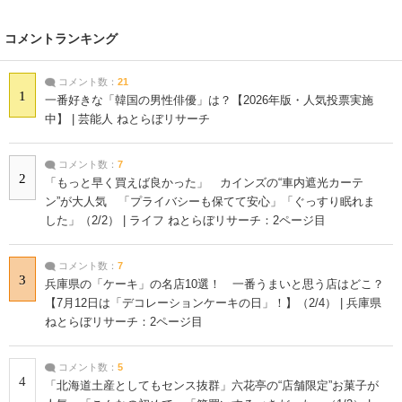
コメントランキング
コメント数：
21
1
一番好きな「韓国の男性俳優」は？【2026年版・人気投票実施
中】 | 芸能人 ねとらぼリサーチ
コメント数：
7
2
「もっと早く買えば良かった」 カインズの“車内遮光カーテ
ン”が大人気 「プライバシーも保てて安心」「ぐっすり眠れま
した」（2/2） | ライフ ねとらぼリサーチ：2ページ目
コメント数：
7
3
兵庫県の「ケーキ」の名店10選！ 一番うまいと思う店はどこ？
【7月12日は「デコレーションケーキの日」！】（2/4） | 兵庫県
ねとらぼリサーチ：2ページ目
コメント数：
5
4
「北海道土産としてもセンス抜群」六花亭の“店舗限定”お菓子が