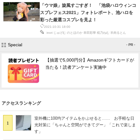
IT製品の技術・比較・事例
「ウマ娘」旋風すごすぎ！ 「池袋ハロウィンコ
スプレフェス2021」フォトレポート、池ハロを
製造業のIT導入・活用を支援
彩った厳選コスプレを見よ！
2021-10-31 18:00
モノづくり技術者専門サイト
inori
じゅげむ
のとほのか
幸田彩華
椛乃ねむ
羊肉るとん
Special
- PR -
エレクトロニクス専門サイト
電子設計の基本と応用
【抽選で5,000円分】Amazonギフトカードが
当たる！読者アンケート実施中
エネルギーの専門メディア
建設×テクノロジーの最前線
ちょっと気になるネットの話題
アクセスランキング
室外機に100均アイテムをかぶせると…… お手軽な日
1
光対策に「ちゃんと空間ができてグー」「これで楽しま
す」