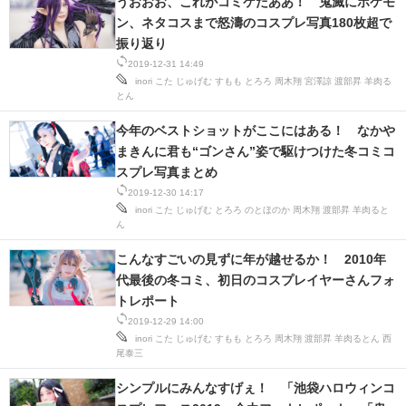
うおおお、これがコミケだああ！ 鬼滅にポケモ
ン、ネタコスまで怒濤のコスプレ写真180枚超で
振り返り
2019-12-31 14:49
inori
こた
じゅげむ
すもも
とろろ
周木翔
宮澤諒
渡部昇
羊肉る
とん
今年のベストショットがここにはある！ なかや
まきんに君も“ゴンさん”姿で駆けつけた冬コミコ
スプレ写真まとめ
2019-12-30 14:17
inori
こた
じゅげむ
とろろ
のとほのか
周木翔
渡部昇
羊肉ると
ん
こんなすごいの見ずに年が越せるか！ 2010年
代最後の冬コミ、初日のコスプレイヤーさんフォ
トレポート
2019-12-29 14:00
inori
こた
じゅげむ
すもも
とろろ
周木翔
渡部昇
羊肉るとん
西
尾泰三
シンプルにみんなすげぇ！ 「池袋ハロウィンコ