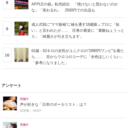
8
APPLEの箱』転売続出 「情けないと思わないのか
な」「呆れるわ」 2500円での出品も
成人式前に“ママ振袖”に袖を通す18歳娘→プロに「短
9
い」と言われたが…… 圧巻の着姿に「素敵ねぇうっと
り」「綺麗さが引き立ちます」
62歳・62キロの女性がユニクロの“2990円ワンピ”を着た
10
ら…… 目からウロコのコーデに「全色ほしいくらい」
「参考になりました」
アンケート
実施中
声が好きな「日本のボーカリスト」は？
回答数：49397
実施中