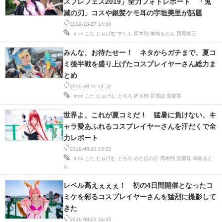
スプレフェス2019」全力フォトレポート 「鬼
滅の刃」コスや銀髪ケモ耳の宇垣美里が話題
2019-10-27 14:00
inori
こた
じゅげむ
すもも
周木翔
羊肉るとん
西尾泰三
みんな、お待たせー！ ネタからガチまで、夏コ
ミ後半戦を盛り上げたコスプレイヤーさん総力ま
とめ
2019-08-11 13:52
inori
こた
じゅげむ
とろろ
周木翔
宮澤諒
渡部昇
世界よ、これが夏コミだ！ 猛暑に負けない、キ
ャラ愛あふれるコスプレイヤーさんを汗だくで全
力レポート
2019-08-10 13:22
inori
こた
じゅげむ
とろろ
のとほのか
周木翔
渡部昇
羊肉ると
ん
レベル高えぇぇぇ！ 初の4日間開催となったコ
ミケを彩るコスプレイヤーさんを猛烈に撮影して
きた
2019-08-09 14:45