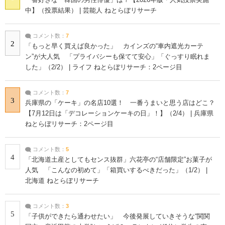
一番好きな「韓国の男性俳優」は？【2026年版・人気投票実施
中】（投票結果） | 芸能人 ねとらぼリサーチ
コメント数：
7
2
「もっと早く買えば良かった」 カインズの“車内遮光カーテ
ン”が大人気 「プライバシーも保てて安心」「ぐっすり眠れま
した」（2/2） | ライフ ねとらぼリサーチ：2ページ目
コメント数：
7
3
兵庫県の「ケーキ」の名店10選！ 一番うまいと思う店はどこ？
【7月12日は「デコレーションケーキの日」！】（2/4） | 兵庫県
ねとらぼリサーチ：2ページ目
コメント数：
5
4
「北海道土産としてもセンス抜群」六花亭の“店舗限定”お菓子が
人気 「こんなの初めて」「箱買いするべきだった」（1/2） |
北海道 ねとらぼリサーチ
コメント数：
3
5
「子供ができたら通わせたい」 今後発展していきそうな“関関