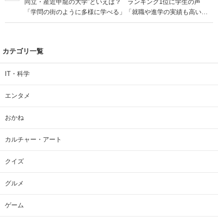
同立・産近甲龍の大学”といえば？ ランキング1位に学生の声
「学問の街のように多様に学べる」「就職や進学の実績も高い」
| 大学 ねとらぼリサーチ
カテゴリ一覧
IT・科学
エンタメ
おかね
カルチャー・アート
クイズ
グルメ
ゲーム