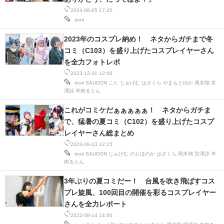
2024-08-05 17:45
スマホと通信の最新トレンド
inori
進化するPCとデバイスの未来
2023年のコスプレ納め！ ネタからガチまで冬
コミ（C103）を盛り上げたコスプレイヤーさん
好きが集まる 比べて選べる
を全力フォトレポ
2023-12-31 12:00
ビジネスと働き方のヒント
inori
SAUDON
こた
じゅげむ
はざくら
やまもとゆか
周木翔
宮
澤諒
羊肉るとん
AI活用のいまが分かる
これがコミケだぁぁぁぁぁ！ ネタからガチま
で、猛暑の夏コミ（C102）を盛り上げたコスプ
企業ITのトレンドを詳説
レイヤーさん総まとめ
2023-08-13 12:15
経営リーダーのコミュニティ
inori
SAUDON
じゅげむ
のとほのか
はざくら
周木翔
宮澤諒
羊
肉るとん
マーケ×ITの今がよく分かる
3年ぶりの夏コミだー！ 台風を吹き飛ばすコス
ITエンジニア向け専門サイト
プレ旋風、100回目の開催を彩るコスプレイヤー
さんを全力レポート
企業向けIT製品の総合サイト
2022-08-14 14:00