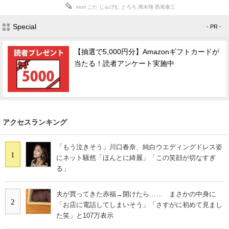
inori
こた
じゅげむ
とろろ
周木翔
西尾泰三
Special
- PR -
【抽選で5,000円分】Amazonギフトカードが
当たる！読者アンケート実施中
アクセスランキング
「もう泣きそう」川口春奈、純白ウエディングドレス姿
1
にネット騒然「ほんとに綺麗」「この笑顔が切なすぎ
る」
夫が買ってきた赤福→開けたら…… まさかの中身に
2
「お店に電話してしまいそう」「さすがに初めて見まし
た笑」と107万表示