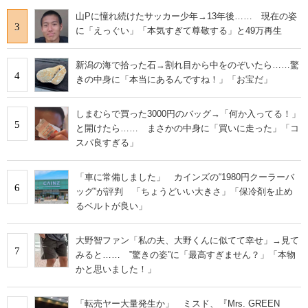
山Pに憧れ続けたサッカー少年→13年後…… 現在の姿
3
に「えっぐい」「本気すぎて尊敬する」と49万再生
新潟の海で拾った石→割れ目から中をのぞいたら……驚
4
きの中身に「本当にあるんですね！」「お宝だ」
しまむらで買った3000円のバッグ→「何か入ってる！」
5
と開けたら…… まさかの中身に「買いに走った」「コ
スパ良すぎる」
「車に常備しました」 カインズの“1980円クーラーバ
6
ッグ”が評判 「ちょうどいい大きさ」「保冷剤を止め
るベルトが良い」
大野智ファン「私の夫、大野くんに似てて幸せ」→見て
7
みると…… ‟驚きの姿”に「最高すぎません？」「本物
かと思いました！」
「転売ヤー大量発生か」 ミスド、『Mrs. GREEN