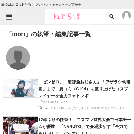
🎁 Switch 2もあたる！ プレゼントキャンペーン実施中！
ねとらぼメニュー
「inori」の執筆・編集記事一覧
TOP
ニュース
エンタメ
クイズ
グルメ
地域
住まい
教育・育児
動物
リサーチ
「ゼンゼロ」「無課金おじさん」「アザラシ幼稚
園」まで 夏コミ（C104）を盛り上げたコスプ
会員記事
レイヤーを全力フォトレポ
2024-08-12 14:20
メディア
inori
SAUDON
じゅげむ
はざくら
周木翔
宮澤諒
羊肉るとん
注目記事を集めた総合ページ
12年ぶりの快挙！ コスプレ世界大会で日本チー
ムが優勝 「NARUTO」で会場沸かす「全力で
ITの今と未来を見通す
ありがとう、だってばよ！」