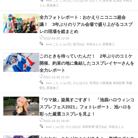
inori
こた
じゅげむ
のとほのか
はざくら
周木翔
宮澤諒
羊肉る
IT製品の技術・比較・事例
とん
西尾泰三
全力フォトレポート：おかえりニコニコ超会
製造業のIT導入・活用を支援
議！ 3年ぶりのリアル会場で盛り上がるコスプ
レの現場を総まとめ
モノづくり技術者専門サイト
2022-04-30 12:00
inori
こた
じゅげむ
椛乃ねむ
羊肉るとん
西尾泰三
エレクトロニクス専門サイト
このときを待っていたんだ！ 2年ぶりのコミケ
電子設計の基本と応用
開催、約束の地に集結したコスプレイヤーさんを
全力レポート
エネルギーの専門メディア
2021-12-30 21:25
inori
こた
じゅげむ
のとほのか
宮澤諒
小西菜穂
幸田彩華
斉藤
建設×テクノロジーの最前線
賢弘
西尾泰三
ちょっと気になるネットの話題
「ウマ娘」旋風すごすぎ！ 「池袋ハロウィンコ
スプレフェス2021」フォトレポート、池ハロを
彩った厳選コスプレを見よ！
2021-10-31 18:00
inori
じゅげむ
のとほのか
幸田彩華
椛乃ねむ
羊肉るとん