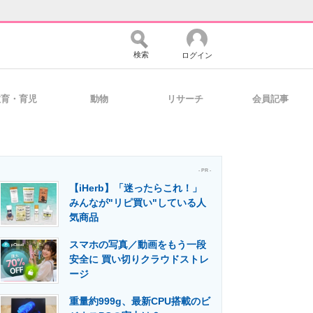
検索
ログイン
教育・育児
動物
リサーチ
会員記事
バイスの未来
好きが集まる 比べて選べる
- PR -
【iHerb】「迷ったらこれ！」
コミュニティ
マーケ×ITの今がよく分かる
みんなが"リピ買い"している人
気商品
スマホの写真／動画をもう一段
・活用を支援
安全に 買い切りクラウドストレ
ージ
重量約999g、最新CPU搭載のビ