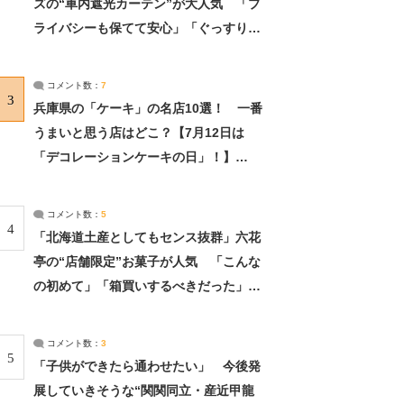
ズの“車内遮光カーテン”が大人気 「プ
ライバシーも保てて安心」「ぐっすり眠
れました」（2/2） | ライフ ねとらぼリ
サーチ：2ページ目
コメント数：
7
3
兵庫県の「ケーキ」の名店10選！ 一番
うまいと思う店はどこ？【7月12日は
「デコレーションケーキの日」！】
（2/4） | 兵庫県 ねとらぼリサーチ：2ペ
ージ目
コメント数：
5
4
「北海道土産としてもセンス抜群」六花
亭の“店舗限定”お菓子が人気 「こんな
の初めて」「箱買いするべきだった」
（1/2） | 北海道 ねとらぼリサーチ
コメント数：
3
5
「子供ができたら通わせたい」 今後発
展していきそうな“関関同立・産近甲龍