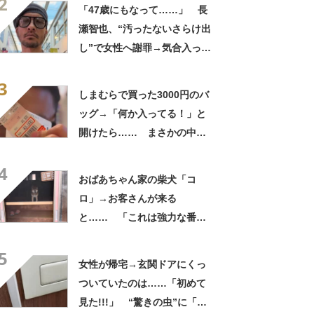
2
「47歳にもなって……」 長
瀬智也、“汚ったないさらけ出
し”で女性へ謝罪→気合入った
髪形に反響も…… 「長瀬な
3
ら私が許す」「あれはネ
しまむらで買った3000円のバ
タ？」
ッグ→「何か入ってる！」と
開けたら…… まさかの中身
に「買いに走った」「コスパ
4
良すぎる」
おばあちゃん家の柴犬「コ
ロ」→お客さんが来る
と…… 「これは強力な番犬
だな」「名付けした人センス
5
抜群」
女性が帰宅→玄関ドアにくっ
ついていたのは……「初めて
見た!!!」 “驚きの虫”に「良