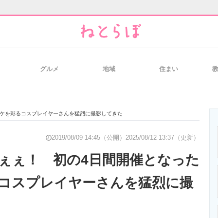
グルメ
地域
住まい
と未来を見通す
スマホと通信の最新トレンド
進化するPCとデ
ミケを彩るコスプレイヤーさんを猛烈に撮影してきた
のいまが分かる
企業ITのトレンドを詳説
経営リーダーの
2019/08/09 14:45（公開）
2025/08/12 13:37（更新）
ぇぇ！ 初の4日間開催となった
コスプレイヤーさんを猛烈に撮
T製品の総合サイト
IT製品の技術・比較・事例
製造業のIT導入