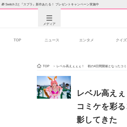
🎁 Switch 2と『スプラ』新作あたる！ プレゼントキャンペーン実施中
メディア
TOP
ニュース
エンタメ
クイズ
注目記事を集めた総合ページ
ITの今
TOP
>
レベル高えぇぇぇ！ 初の4日間開催となったコ
ビジネスと働き方のヒント
AI活用
レベル高えぇ
コミケを彩る
ITエンジニア向け専門サイト
企業向けI
影してきた