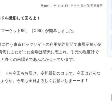
ニクス専門サイト
電子設計の基本と応用
エネルギーの専
,
,
,
,
,
inori
こた
じゅげむ
とろろ
周木翔
西尾泰三
ルドを撮影して回るよ！
マーケット96」（C96）が開幕しました。
輪に伴う東京ビッグサイトの利用制約期間で東展示棟が使
青海にまたがった会場は晴天に恵まれ、手元の温度計で
うと多くの来場者であふれかえっています。
ートを今回もお届け。令和最初のコミケ、今回はどんな
しょうか。今年も全日よろしくお願いしまーーす！