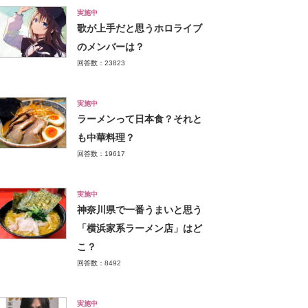
実施中
歌が上手だと思うホロライブ
のメンバーは？
回答数：23823
実施中
ラーメンって日本食？それと
も中華料理？
回答数：19617
実施中
神奈川県で一番うまいと思う
「横浜家系ラーメン店」はど
こ？
回答数：8492
実施中