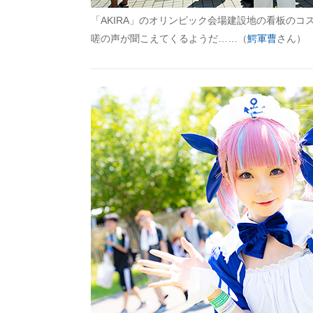
「AKIRA」のオリンピック会場建設地の看板のコ
嗟の声が聞こえてくるようだ……（
鰐軍曹
さん）