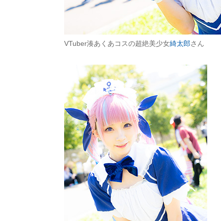
VTuber湊あくあコスの超絶美少女
綺太郎
さん