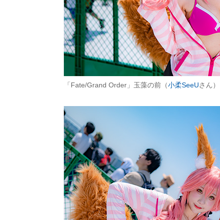
「Fate/Grand Order」玉藻の前（
小柔SeeU
さん）