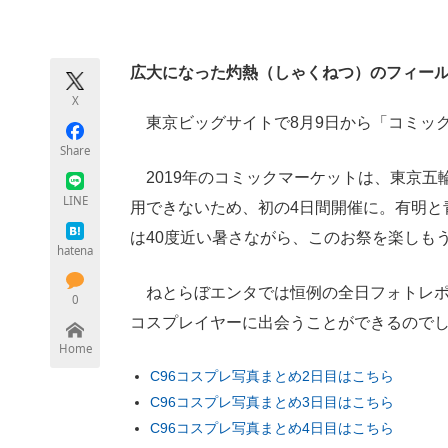
モノづくり技術者専門サイト
エレクトロ
広大になった灼熱（しゃくねつ）のフィー
X
ちょっと気になるネットの話題
東京ビッグサイトで8月9日から「コミック
Share
2019年のコミックマーケットは、東京五
LINE
用できないため、初の4日間開催に。有明と
は40度近い暑さながら、このお祭を楽しも
hatena
ねとらぼエンタでは恒例の全日フォトレポ
0
コスプレイヤーに出会うことができるので
Home
C96コスプレ写真まとめ2日目はこちら
C96コスプレ写真まとめ3日目はこちら
C96コスプレ写真まとめ4日目はこちら