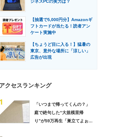
ジネスPCの実力は？
門メディア
建設×テクノロジーの最前線
【抽選で5,000円分】Amazonギ
フトカードが当たる！読者アン
ケート実施中
【ちょうど目に入る！】猛暑の
東京、意外な場所に「涼しい」
広告が出現
アクセスランキング
1
「いつまで帰ってくんの？」
庭で絶句した“大規模里帰
り”が59万再生「巣立てよぉぉ
ぉ…」「ずっとのおうち？」