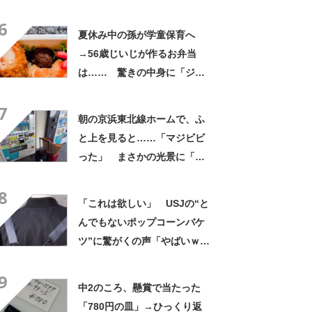
いことありそう」「宝くじ買
6
いなはれ」
夏休み中の孫が学童保育へ
→56歳じいじが作るお弁当
は…… 驚きの中身に「ジイ
ジの派遣お願いします」「孫
7
だった気がしてきた」
朝の京浜東北線ホームで、ふ
と上を見ると……「マジビビ
った」 まさかの光景に「こ
れは焦る」「利用してるのに
8
気が付かなかった」
「これは欲しい」 USJの“と
んでもないポップコーンバケ
ツ”に驚がくの声「やばいｗ
ｗ」「天才的発想」
9
中2のころ、懸賞で当たった
「780円の皿」→ひっくり返