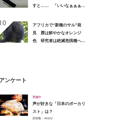
すと…… 「いいなぁぁぁぁ
ぁ！」まさかのお宝に「胸熱
10
ですね……」
アフリカで“新種のサル”発
見 唇は鮮やかなオレンジ
色 研究者は絶滅危惧種への
分類も提案【海外】
アンケート
実施中
声が好きな「日本のボーカリ
スト」は？
回答数：49322