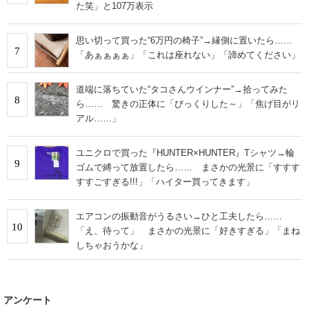
た笑」と107万表示
思い切って買った“6万円の椅子”→縁側に置いたら……
7
「あぁぁぁぁ」「これは座れない」「諦めてください」
道端に落ちていた“タコさんウインナー”→拾ってみた
8
ら…… 驚きの正体に「びっくりした～」「焦げ目がリ
アル……」
ユニクロで買った『HUNTER×HUNTER』Tシャツ→輪
9
ゴムで縛って放置したら…… まさかの光景に「すすす
すすごすぎる!!!」「ハイター買ってきます」
エアコンの振動音がうるさい→ひと工夫したら……
10
「え、待って」 まさかの光景に「好きすぎる」「まね
しちゃおうかな」
アンケート