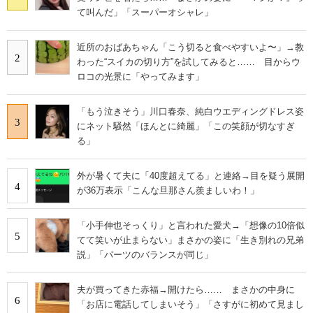
て叫んだ」「スーパーオシャレ」
近所のおばあちゃん「こう切ると食べやすいよ〜」→教
2
わった“スイカの切り方”を試してみると…… 目からウ
ロコの光景に「やってみます」
「もう泣きそう」川口春奈、純白ウエディングドレス姿
3
にネット騒然「ほんとに綺麗」「この笑顔が切なすぎ
る」
外が暑くて夫に「40度超えてる」と連絡→目を疑う展開
4
が36万表示「こんな旦那さん羨ましいわ！」
「小手伸也そっくり」と言われた愛犬→「想像の10倍似
5
てて笑いが止まらない」まさかの姿に「生き別れの兄弟
説」「パーツのバランスが同じ」
夫が買ってきた赤福→開けたら…… まさかの中身に
6
「お店に電話してしまいそう」「さすがに初めて見まし