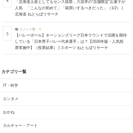
4
「北海道土産としてもセンス抜群」六花亭の“店舗限定”お菓子が
人気 「こんなの初めて」「箱買いするべきだった」（1/2） |
北海道 ねとらぼリサーチ
コメント数：
3
5
【バレーボール】ネーションズリーグ日本ラウンドで活躍を期待
している「日本男子バレー代表選手」は？【2026年版・人気投
票実施中】（投票結果） | スポーツ ねとらぼリサーチ
カテゴリ一覧
IT・科学
エンタメ
おかね
カルチャー・アート