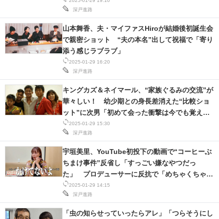
2025-01-29 19:10
深戸進路
山本舞香、夫・マイファスHiroが結婚後初誕生会
で親密ショット “夫の本名”出して祝福で「寄り
添う感じラブラブ」
2025-01-29 16:20
深戸進路
キングカズ＆ネイマール、“家族ぐるみの交流”が
華々しい！ 幼少期との身長差消えた“比較ショ
ット”に次男「初めて会った衝撃は今でも覚えて
います」
2025-01-29 15:30
深戸進路
宇垣美里、YouTube初投下の動画で“コーヒーぶ
ちまけ事件”反省し「すっごい嫌なやつだっ
た」 プロデューサーに反抗で「めちゃくちゃ怖
い」「本当に若かった」
2025-01-29 14:15
深戸進路
「虫の知らせっていったらアレ」「つらそうにし