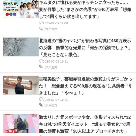
キムタクに憧れる夫がキッチンに立ったら……
IT製品の技術・比較・事例
妻が目撃した“まさかの光景”が540万表示「想像
して4回くらい吹き出してます」
製造業のIT導入・活用を支援
2025-02-09 11:00
深戸進路
モノづくり技術者専門サイト
北海道の“雪のヤバさ”が伝わる写真に460万表示
エレクトロニクス専門サイト
の反響 衝撃的な光景に「何かの冗談でしょ？」
「見たことない景色」
電子設計の基本と応用
2025-02-08 19:11
深戸進路
エネルギーの専門メディア
志穂美悦子、芸能界引退後の激変ぶりがスゴかっ
建設×テクノロジーの最前線
た！ 想像超えてる“69歳の現在地”に共演者「引
きました」「やべぇ！」
ちょっと気になるネットの話題
2025-02-07 16:20
深戸進路
激太りした元スポーツ少女、体形ディスられ“32
キロ減”の仰天ダイエット “爆モテ美女化”で周
囲の態度も激変「50人以上アプローチされた」