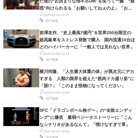
た後の“お決まりな理不尽DM”を笑って一蹴 “疑
惑”向けられるも「お願いしてねぇのよ」「お騒
ぎ具合理解できない」
2025-02-04 15:35
深戸進路
前澤友作、“史上最高7億円”＆世界250台限定の
超高級車をストレス発散で購入 国内流通10台ほ
どのハイパーカーに「一般人では見れない世界」
2025-02-04 13:15
深戸進路
横川尚隆、「人生最大体重の体」が異次元にデカ
すぎる 人類の限界を超えた“筋肉ドカ盛り姿”に
「誰!?」「このまま怪物になってください」
2025-02-04 12:00
深戸進路
SFC「ドラゴンボール格ゲー」の“全敗エンディ
ング”に爆笑 最弱ベジータストーリーに「こん
なシナリオがあるなんて」「情けなすぎて草」
2025-02-03 19:50
深戸進路