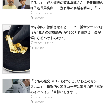
てるし」 がん逝去の森永卓郎さん、最期間際の
様子を長男告白……別れ際の会話も明かし「いい
言葉だったのかな」
2025-01-29 12:40
深戸進路
金を水銀に接触させると……？ 捕食シーンのよ
うな“驚きの実験結果”が4600万再生超え「金が
餌になるペットみたい」
2025-01-29 11:10
深戸進路
「うちの祖父（81）わけてほしいわこのセン
ス……」 衝撃的な私服コーデに驚きの声「本物
のイケジイ」「目標にします!!」
2025-01-29 06:50
深戸進路