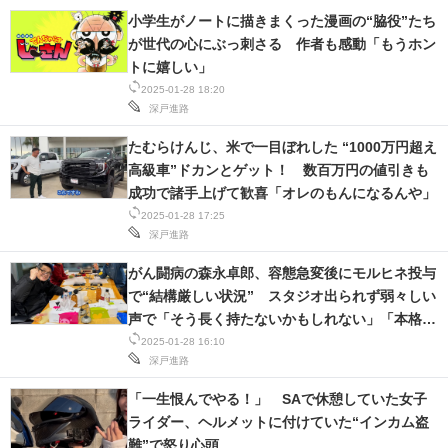
小学生がノートに描きまくった漫画の“脇役”たち
が世代の心にぶっ刺さる 作者も感動「もうホン
トに嬉しい」
2025-01-28 18:20
深戸進路
たむらけんじ、米で一目ぼれした “1000万円超え
高級車”ドカンとゲット！ 数百万円の値引きも
成功で諸手上げて歓喜「オレのもんになるんや」
2025-01-28 17:25
深戸進路
がん闘病の森永卓郎、容態急変後にモルヒネ投与
で“結構厳しい状況” スタジオ出られず弱々しい
声で「そう長く持たないかもしれない」「本格的
に転移が始まったよう」
2025-01-28 16:10
深戸進路
「一生恨んでやる！」 SAで休憩していた女子
ライダー、ヘルメットに付けていた“インカム盗
難”で怒り心頭