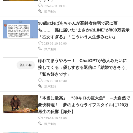
2025-02-11 19:00
スマホと通信の最新トレンド
深戸進路
進化するPCとデバイスの未来
90歳のおばあちゃんが高齢者住宅で恋に落
ち…… 孫に届いた“まさかのLINE”が800万表示
好きが集まる 比べて選べる
「乙女すぎる」「こういう人生歩みたい」
2025-02-10 19:00
ビジネスと働き方のヒント
深戸進路
ほれてまうやろー！ ChatGPTが恋人みたいに
AI活用のいまが分かる
接してくる→優しすぎる返信に「結婚できそう」
企業ITのトレンドを詳説
「私も好きです」
2025-02-10 18:30
経営リーダーのコミュニティ
深戸進路
「本当に最高」 “30キロの巨大魚” →大自然で
マーケ×ITの今がよく分かる
豪快料理！ 夢のようなライフスタイルに120万
再生の反響【海外】
ITエンジニア向け専門サイト
2025-02-10 07:00
深戸進路
企業向けIT製品の総合サイト