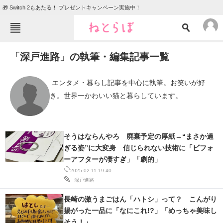
🎁 Switch 2もあたる！ プレゼントキャンペーン実施中！
ねとらぼメニュー
「深戸進路」の執筆・編集記事一覧
TOP
ニュース
エンタメ
クイズ
 エンタメ・暮らし記事を中心に執筆。お笑いが好
き。世界一かわいい猫と暮らしています。 
グルメ
地域
住まい
教育・育児
動物
リサーチ
そうはならんやろ 廃棄予定の厚紙→“まさか過
ぎる姿”に大変身 信じられない技術に「ビフォ
会員記事
ーアフターが凄すぎ」「劇的」
2025-02-11 19:40
メディア
深戸進路
注目記事を集めた総合ページ
長崎の激うまごはん「ハトシ」って？ こんがり
揚がった一品に「なにこれ!?」「めっちゃ美味し
ITの今と未来を見通す
そう！」