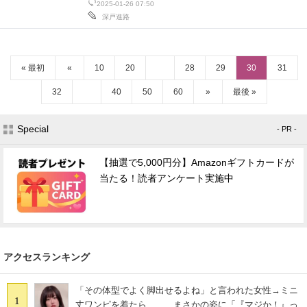
2025-01-26 07:50
深戸進路
« 最初
«
10
20
28
29
30
31
32
40
50
60
»
最後 »
Special
- PR -
【抽選で5,000円分】Amazonギフトカードが
当たる！読者アンケート実施中
アクセスランキング
「その体型でよく脚出せるよね」と言われた女性→ミニ
1
丈ワンピを着たら…… まさかの姿に「『マジか！』っ