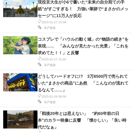
現役京大生が小6で書いた“未来の自分宛ての手
紙”がすごすぎる！ 力強い筆跡で“まさかのメッ
セージ”に11万人が反応
2025-01-27 15:08
深戸進路
コスプレで「ハウルの動く城」の“物語の続き”を
表現…… 「みんなが見たかった光景」「これを
求めてた！！」と反響
2025-01-27 15:00
深戸進路
どうしてハードオフに!? 3万8500円で売られて
いた“まさかの商品”にあ然 「こんなのが流れて
るなんて……」
2025-01-26 08:00
深戸進路
「戦後20年とは思えない」 “約60年前の日
本”のカラー映像に反響 「懐かしい」「良い時
代だなぁ」