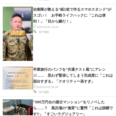
自衛隊が教える“紙1枚で作るスマホスタンド”が
スゴい！ お手軽ライフハックに「これは便
利！」「目から鱗だ！」
2025-02-02 14:45
深戸進路
卒業旅行のパンフを“共通テスト風”にアレン
ジ…… 思わず緊張してしまう完成度に「これは
面白すぎる」「クオリティー高すぎ」
2025-02-02 06:30
深戸進路
“300万円台の築古マンション”をリノベした
ら……？ 風呂場の“激変”に驚愕「これは脱帽で
す!!」「すごいラグジュアリー」