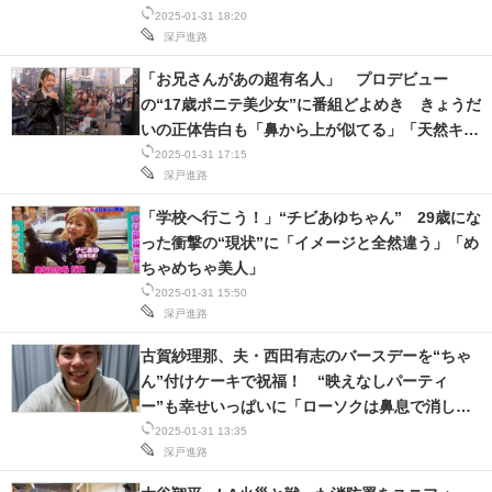
2025-01-31 18:20
深戸進路
「お兄さんがあの超有名人」 プロデビュー
の“17歳ポニテ美少女”に番組どよめき きょうだ
いの正体告白も「鼻から上が似てる」「天然キャ
ラで人気」
2025-01-31 17:15
深戸進路
「学校へ行こう！」“チビあゆちゃん” 29歳にな
った衝撃の“現状”に「イメージと全然違う」「め
ちゃめちゃ美人」
2025-01-31 15:50
深戸進路
古賀紗理那、夫・西田有志のバースデーを“ちゃ
ん”付けケーキで祝福！ “映えなしパーティ
ー”も幸せいっぱいに「ローソクは鼻息で消しま
したw」
2025-01-31 13:35
深戸進路