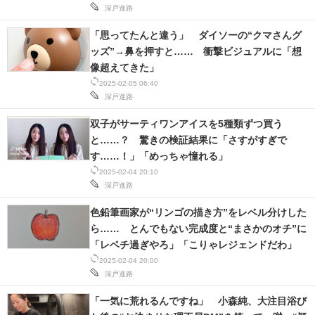
深戸進路
「思ってたんと違う」 ダイソーの“クマさんグ
ッズ”→鼻を押すと…… 衝撃ビジュアルに「想
像超えてきた」
2025-02-05 06:40
深戸進路
双子がサーティワンアイスを5種類ずつ買う
と……？ 驚きの検証結果に「さすがすぎで
す……！」「めっちゃ憧れる」
2025-02-04 20:10
深戸進路
色鉛筆画家が“リンゴの描き方”をレベル分けした
ら…… とんでもない完成度と“まさかのオチ”に
「レベチ過ぎやろ」「こりゃレジェンドだわ」
2025-02-04 20:00
深戸進路
「一気に荒れるんですね」 小森純、大注目浴び