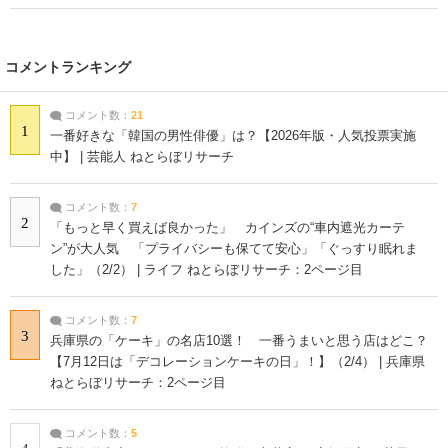
コメントランキング
コメント数：
21
1
一番好きな「韓国の男性俳優」は？【2026年版・人気投票実施
中】 | 芸能人 ねとらぼリサーチ
コメント数：
7
2
「もっと早く買えば良かった」 カインズの“車内遮光カーテ
ン”が大人気 「プライバシーも保てて安心」「ぐっすり眠れま
した」（2/2） | ライフ ねとらぼリサーチ：2ページ目
コメント数：
7
3
兵庫県の「ケーキ」の名店10選！ 一番うまいと思う店はどこ？
【7月12日は「デコレーションケーキの日」！】（2/4） | 兵庫県
ねとらぼリサーチ：2ページ目
コメント数：
5