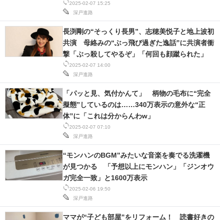
2025-02-07 15:25
深戸進路
長渕剛の“そっくり長男”、志穂美悦子と地上波初
共演 母絡みの“ぶっ飛び過ぎた逸話”に共演者衝
撃「ぶっ殺してやるぞ」「何回も顔蹴られた」
2025-02-07 14:00
深戸進路
「パッと見、気付かんて」 柄物の毛布に“完全
擬態”しているのは……340万表示の意外な“正
体”に「これは分からんわw」
2025-02-07 07:10
深戸進路
“モンハンのBGM”みたいな音楽を奏でる洗濯機
が見つかる 「予想以上にモンハン」「ジンオウ
ガ完全一致」と1600万表示
2025-02-06 19:50
深戸進路
ママが“子ども部屋”をリフォーム！ 読書好きの