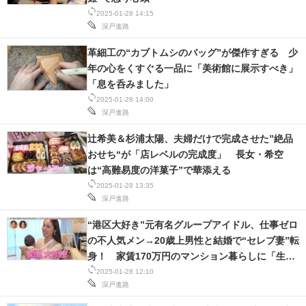
2025-01-28 14:15
深戸進路
革細工の“カブトムシのバッグ”が傑作すぎる 少
年の心をくすぐる一品に「美術館に展示すべき」
「息を呑みました」
2025-01-28 14:00
深戸進路
辻希美＆杉浦太陽、夫婦だけで完成させた”絶品
おせち“が「店レベルの完成度」 長女・希空
は“高難易度の洋菓子”で華添える
2025-01-28 13:35
深戸進路
“港区大好き”元有名グループアイドル、仕事ゼロ
の不人気メン→20歳上男性と結婚で“セレブ妻”転
身！ 家賃170万円のマンション暮らしに「生き
てる世界違う」
2025-01-28 12:10
深戸進路