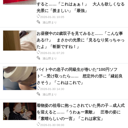
すると……「これはぁぁ！」 大人も欲しくなる
光景に「羨ましい」「最強」
2026-01-31 10:05
瀬山野まり
お昼寝中の2歳双子を見てみると……「こんな事
ある!?」 まさかの光景に「見るなり笑っちゃっ
たよ」「斬新ですね！」
2026-01-31 07:20
瀬山野まり
バイト中の息子の同級生が巻いた“100円ソフ
ト”→受け取ったら…… 想定外の形に「縁起良
さそう」「これはこれで」
2026-01-30 14:30
瀬山野まり
着物姿の祖母に抱っこされていた男の子→成人式
を迎えると……「うわぁー素敵」 圧巻の姿に
「素晴らしいの一言」「これは家宝」
2026-01-30 08:00