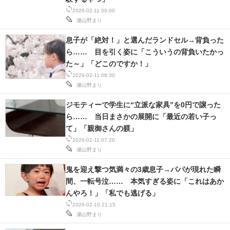
2026-02-11 09:00
スマホと通信の最新トレンド
瀬山野まり
進化するPCとデバイスの未来
息子が「絶対！」と選んだランドセル→背負った
ら…… 目を引く姿に「こういうの背負いたかっ
好きが集まる 比べて選べる
た～」「どこのですか！」
2026-02-11 08:30
ビジネスと働き方のヒント
瀬山野まり
ジモティーで学生に“立派な家具”を0円で譲った
AI活用のいまが分かる
ら…… 当日まさかの展開に「最近の若い子っ
企業ITのトレンドを詳説
て」「親御さんの躾」
2026-02-11 07:20
経営リーダーのコミュニティ
瀬山野まり
鬼を迎え撃つ気満々の3歳息子→パパが現れた瞬
マーケ×ITの今がよく分かる
間、一転号泣…… 本気すぎる姿に「これはあか
んやろ！」「私でも逃げる」
ITエンジニア向け専門サイト
2026-02-10 21:15
瀬山野まり
企業向けIT製品の総合サイト