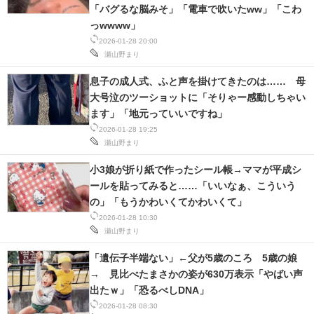
「バグるな脳みそ」「電車で吹いたww」「こわ
っwwww」
2026-01-28 20:00
瀬山野まり
息子の成人式、ふと声を掛けてきたのは…… 母
大号泣のツーショットに「そりゃー感動しちゃい
ます」「地元っていいですね」
2026-01-28 19:25
瀬山野まり
小3娘が折り紙で作ったシール帳→ママが平成シ
ールを貼ってみると……「いいなぁ、こういう
の」「もうかわいくてかわいくて」
2026-01-28 10:30
瀬山野まり
「遺伝子半端ない」←父が5歳のころ 5歳の娘
→ 見比べたまさかの姿が630万表示「やばい声
出たｗ」「恐るべしDNA」
2026-01-28 08:30