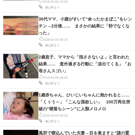
2026-02-06 10:30
瀬山野まり
30代ママ、小腹がすいて“余ったかまぼこ”をレン
チン→2分後…… まさかの結果に「秒でなくな
った」
2026-02-06 09:15
瀬山野まり
2歳息子、ママから「指ささないよ」と言われた
結果…… 意外過ぎる行動に「涙出てくる」「お
母さんスゴい」
2026-02-06 08:00
瀬山野まり
1歳赤ちゃん、ひいじいちゃんに抱かれると……
「くぅう～」「こんな孫欲しい」 100万再生突
破の“寝落ちシーン”に人類メロメロ
2026-02-05 08:30
瀬山野まり
風邪で寝込んでいた夫妻→目を覚ますと“謎の置