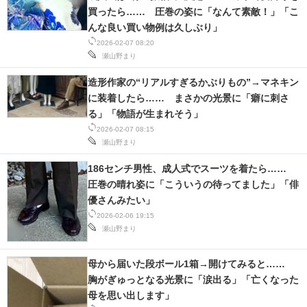
買ったら…… 圧巻の姿に「なんて素敵！」「こ
んな良い買い物例は久しぶり」
2026-02-07 08:20
瀬山野まり
造形作家の“リアルすぎるかぶりもの”→マネキン
に装着したら…… まさかの光景に「癖に刺さ
る」「物語が生まれそう」
2026-02-07 08:15
瀬山野まり
186センチ男性、成人式でスーツを着たら……
圧巻の晴れ姿に「こういうの待ってました」「俳
優さんみたい」
2026-02-06 19:15
瀬山野まり
母から届いた段ボール1箱→開けてみると……
胸がぎゅっとなる光景に「涙出る」「亡くなった
母を思い出します」