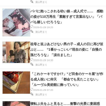
瀬山野まり
パパに抱っこされる幼い娘→成人式で…… 感動
の姿が110万再生「素敵すぎて言葉出ない」「パ
パも嬉しいだろうな」
2026-01-29 19:20
瀬山野まり
祖母と並ぶあどけない男の子→成人の日に再び並
ぶと…… “1番かっこいい”現在の姿に「自慢の
孫だろうな」「涙出ました」
2026-01-29 14:30
瀬山野まり
「これケーキですか!?」“ど田舎のケーキ屋”が作
る成人祝いに仰天 「都会でも見たことない」
「ルーヴル美術館に飾っていい」
2026-01-29 07:20
瀬山野まり
寝転ぶ夫をふと見ると……衝撃の光景に妻困惑