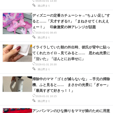
2026-02-01 14:30
瀬山野まり
ディズニーの定番カチューシャ→“ちょい足し”す
ると……「天才すぎる!!」「まねさせてくれええ
ぇー！」 印象激変の神アレンジが話題
2026-02-01 08:45
瀬山野まり
イライラしていた朝の外出時、彼氏が背中に貼っ
てくれたカイロ→見てみると…… 思わぬ光景に
「泣いた」「ほんとにお幸せに」
2026-01-31 20:30
瀬山野まり
掃除中のママ「ゴミが減らないな」→手元の掃除
機、ふと見ると…… まさかの光景に「ぎゃー」
「最高すぎて好きっ！！」
2026-01-31 10:15
瀬山野まり
アンパンマンのひな飾りをママが娘のために用意