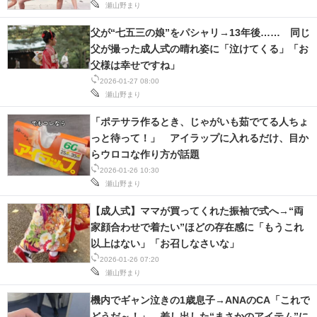
瀬山野まり
父が“七五三の娘”をパシャリ→13年後…… 同じ
父が撮った成人式の晴れ姿に「泣けてくる」「お
父様は幸せですね」
2026-01-27 08:00
瀬山野まり
「ポテサラ作るとき、じゃがいも茹でてる人ちょ
っと待って！」 アイラップに入れるだけ、目か
らウロコな作り方が話題
2026-01-26 10:30
瀬山野まり
【成人式】ママが買ってくれた振袖で式へ→“両
家顔合わせで着たい”ほどの存在感に「もうこれ
以上はない」「お召しなさいな」
2026-01-26 07:20
瀬山野まり
機内でギャン泣きの1歳息子→ANAのCA「これで
どうだ～！」 差し出した“まさかのアイテム”に