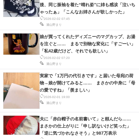
後、同じ振袖を着た“晴れ姿”に姉も感涙「泣いち
ゃったぁ」「こんなお姉さんが欲しかった」
2026-02-02 07:45
瀬山野まり
娘が買ってくれたディズニーのマグカップ、お湯
を注ぐと…… まるで別物な変化に「すごーい」
「私42歳だけど、それでも欲しい」
2026-02-02 07:20
瀬山野まり
実家で「1万円の代引きです」と届いた母宛の荷
物→娘が開けてみると…… まさかの中身に「母
の愛ですね」「羨ましい」
2026-02-01 19:00
瀬山野まり
夫に「赤白帽子の名前書いて」と頼んだら……
まさかの仕上がりに「申し訳ないけど笑った」
「逆に気づかれなさそう」と987万表示