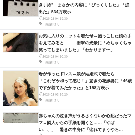
き手紙” まさかの内容に「びっくりした」「涙
出た」534万表示
2026-02-04 15:30
瀬山野まり
お気に入りのニットを着た母→抱っこした娘の手
を見てみると…… 衝撃の光景に「めちゃくちゃ
笑ってしまいました」「わかります〜」
2026-02-04 10:30
瀬山野まり
母が作ったドレス→娘が結婚式で着たら……
「これぞ令和って感じ！」驚きの花嫁姿に「46歳
ですが着てみたかった」と158万表示
2026-02-03 19:20
瀬山野まり
赤ちゃんの泣き声がうるさくないか心配だったマ
マ→隣人からの手紙を開くと……「やば
い、、」 驚きの中身に「惚れてまうやろ