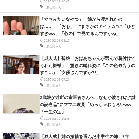
ー！！」
2026-02-03 10:45
瀬山野まり
「ママみたいなやつ」→娘から渡されたの
は…… 「おぉ」 “まさかのアイテム”に「ひど
すぎww」「心の目で見てるんですかね」
2026-02-03 08:15
瀬山野まり
【成人式】孫娘「おばあちゃんが選んで着付けて
くれた振袖」→驚きの晴れ姿に「この色似合うの
すごい」「女優さんですか?!」
2026-02-03 07:20
瀬山野まり
2歳娘が近所の歯医者さんへ→なぜか渡された“謎
の記念品”にママ二度見「めっちゃおもろいww」
「一生の宝」
2026-02-02 10:45
瀬山野まり
【成人式】姉の振袖を選んだ小学生の妹→7年