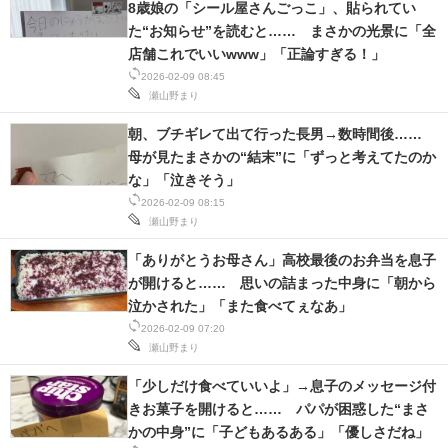
8歳娘の「シール屋さんごっこ」、貼られてい
IT製品の技術・比較・事例
た“お知らせ”を読むと…… まさかの光景に「全
店舗これでいいwww」「正論すぎる！」
製造業のIT導入・活用を支援
2026-02-09 08:45
瀬山野まり
モノづくり技術者専門サイト
朝、ブチギレて出て行った長男→数時間後……
エレクトロニクス専門サイト
母が見たまさかの“結末”に「ずっと考えてたのか
な」「泣きそう」
電子設計の基本と応用
2026-02-09 08:15
瀬山野まり
エネルギーの専門メディア
「ありがとうお母さん」高校最後のお弁当を息子
建設×テクノロジーの最前線
が開けると…… 思いの詰まった中身に「朝から
泣かされた」「また食べてぇなあ」
ちょっと気になるネットの話題
2026-02-09 07:20
瀬山野まり
「少しだけ食べていいよ」→息子のメッセージ付
きお菓子を開けると…… パパが困惑した“まさ
かの中身”に「子どもあるある」「優しさだね」