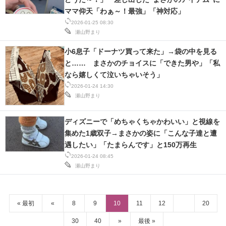
ママ仰天「わぁ～！最強」「神対応」
2026-01-25 08:30
瀬山野まり
小6息子「ドーナツ買って来た」→袋の中を見る
と…… まさかのチョイスに「できた男や」「私
なら嬉しくて泣いちゃいそう」
2026-01-24 14:30
瀬山野まり
ディズニーで「めちゃくちゃかわいい」と視線を
集めた1歳双子→まさかの姿に「こんな子達と遭
遇したい」「たまらんです」と150万再生
2026-01-24 08:45
瀬山野まり
« 最初
«
8
9
10
11
12
20
30
40
»
最後 »