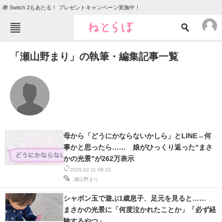
🎁 Switch 2もあたる！ プレゼントキャンペーン実施中！
ねとらぼメニュー
「瀬山野まり」の執筆・編集記事一覧
TOP
ニュース
エンタメ
クイズ
グルメ
地域
住まい
教育・育児
動物
リサーチ
母から「どうにかならないかしら」とLINE→何
事かと思ったら…… 娘がひっくり返った“まさ
会員記事
かの光景”が262万表示
2026-02-11 09:15
メディア
瀬山野まり
注目記事を集めた総合ページ
シャボン玉で遊ぶ1歳息子、足元を見ると……
まさかの光景に「何度泣かれたことか」「必ず経
ITの今と未来を見通す
験するやつ」