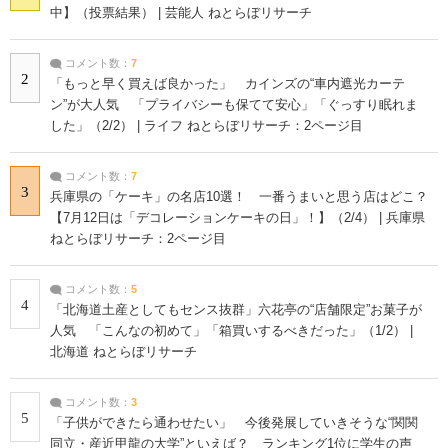
中】（投票結果） | 芸能人 ねとらぼリサーチ
コメント数：
7
2
「もっと早く買えば良かった」 カインズの“車内遮光カーテ
ン”が大人気 「プライバシーも保てて安心」「ぐっすり眠れま
した」（2/2） | ライフ ねとらぼリサーチ：2ページ目
コメント数：
7
3
兵庫県の「ケーキ」の名店10選！ 一番うまいと思う店はどこ？
【7月12日は「デコレーションケーキの日」！】（2/4） | 兵庫県
ねとらぼリサーチ：2ページ目
コメント数：
5
4
「北海道土産としてもセンス抜群」六花亭の“店舗限定”お菓子が
人気 「こんなの初めて」「箱買いするべきだった」（1/2） |
北海道 ねとらぼリサーチ
コメント数：
3
5
「子供ができたら通わせたい」 今後発展していきそうな“関関
同立・産近甲龍の大学”といえば？ ランキング1位に学生の声