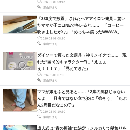
2026-02-08 09:45
瀬山野まり
「330度で放置」されたヘアアイロン発見→驚い
たママが子にLINEでキレると…… 「コーヒー
吹きましたがな」「めっちゃ笑ったWWWW」
2026-02-08 08:30
瀬山野まり
ダイソーで買った文房具→神リメイクで…… 現
れた“国民的キャラクター”に「えぇぇ
ぇ！！！？」「見えてきた」
2026-02-08 07:00
瀬山野まり
ママが娘をふと見ると……「2歳の風格じゃない
んよ」 只者ではない立ち姿に「強そう」「たぶ
ん2周目だなこの子」
2026-02-07 10:30
瀬山野まり
成人式は“青の振袖”に決定→メルカリで髪飾りを