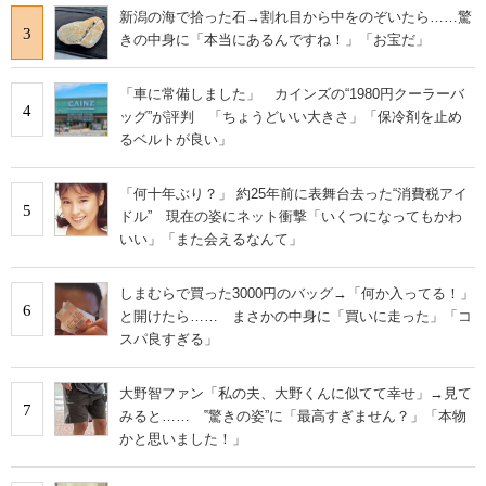
新潟の海で拾った石→割れ目から中をのぞいたら……驚
3
きの中身に「本当にあるんですね！」「お宝だ」
「車に常備しました」 カインズの“1980円クーラーバ
4
ッグ”が評判 「ちょうどいい大きさ」「保冷剤を止め
るベルトが良い」
「何十年ぶり？」 約25年前に表舞台去った“消費税アイ
5
ドル” 現在の姿にネット衝撃「いくつになってもかわ
いい」「また会えるなんて」
しまむらで買った3000円のバッグ→「何か入ってる！」
6
と開けたら…… まさかの中身に「買いに走った」「コ
スパ良すぎる」
大野智ファン「私の夫、大野くんに似てて幸せ」→見て
7
みると…… ‟驚きの姿”に「最高すぎません？」「本物
かと思いました！」