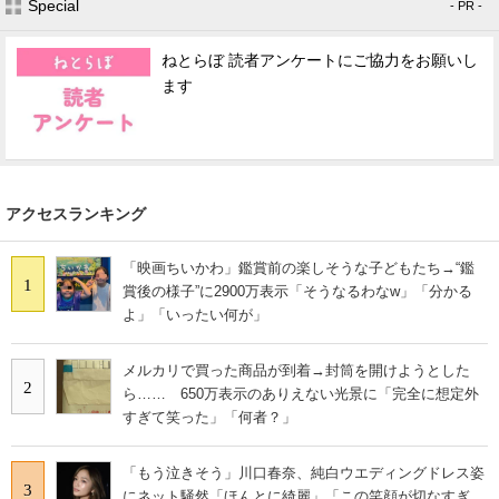
Special
- PR -
ねとらぼ 読者アンケートにご協力をお願いし
ます
アクセスランキング
「映画ちいかわ」鑑賞前の楽しそうな子どもたち→“鑑
1
賞後の様子”に2900万表示「そうなるわなw」「分かる
よ」「いったい何が」
メルカリで買った商品が到着→封筒を開けようとした
2
ら…… 650万表示のありえない光景に「完全に想定外
すぎて笑った」「何者？」
「もう泣きそう」川口春奈、純白ウエディングドレス姿
3
にネット騒然「ほんとに綺麗」「この笑顔が切なすぎ