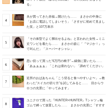
る」
夫が買ってきた赤福→開けたら…… まさかの中身に
4
「お店に電話してしまいそう」「さすがに初めて見まし
た笑」と107万表示
「その体型でよく脚出せるよね」と言われた女性→ミニ
5
丈ワンピを着たら…… まさかの姿に「『マジか！』っ
て叫んだ」「スーパーオシャレ」
思い切って買った“6万円の椅子”→縁側に置いたら……
6
「あぁぁぁぁ」「これは座れない」「諦めてください」
近所のおばあちゃん「こう切ると食べやすいよ〜」→教
7
わった“スイカの切り方”を試してみると…… 目からウ
ロコの光景に「やってみます」
ユニクロで買った『HUNTER×HUNTER』Tシャツ→輪
8
ゴムで縛って放置したら…… まさかの光景に「すすす