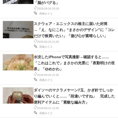
「脳がバグる」
2026-06-26 20:30
高橋ホイコ
スクウェア・エニックスの株主に届いた封筒
→「え、なにこれ」“まさかのデザイン”に「コレ
だけで株買いたい」「遊び心が素晴らしい」
2026-06-26 11:55
高橋ホイコ
水没したiPhoneで写真撮影→確認すると……
「これはこれで」まさかの光景に「夜勤明けの世
界」「ゆめかわ」
2026-06-26 11:30
高橋ホイコ
ダイソーのマクラメヤーン7玉、かぎ針でしっか
り編んでいくと……「段違いですね」 完成した
便利アイテムに「素敵な編み方」
2026-06-21 11:00
高橋ホイコ