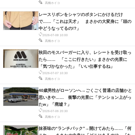
高橋ホイコ
レースリボンをシャツのボタンにかけるだけ
で……「これは天才」 まさかの大変身に「頭の
中どうなってるの!?」
2026-07-08 10:00
高橋ホイコ
秋田のモスバーガーに入り、レシートを受け取っ
たら…… 「ここに行きたい」まさかの光景に
「気づかなかった」「いい仕事するね」
2026-07-07 10:30
高橋ホイコ
40歳男性がローソンへ→ごくごく普通の店舗かと
思いきや…… 衝撃の光景に「テンション上がっ
たw」「廃墟？」
2026-07-06 20:30
高橋ホイコ
抹茶味の“ランチパック”→開けてみたら……「何