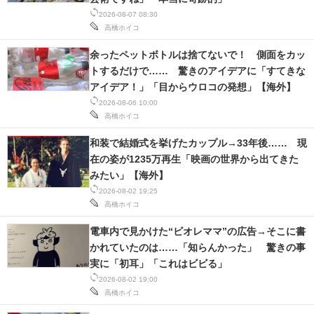
2026-08-07 08:30
スマホと通信の最新トレンド
高橋ホイコ
進化するPCとデバイスの未来
余ったペットボトルは捨てないで！ 側面をカッ
トするだけで…… 驚きのアイデアに「すてきな
好きが集まる 比べて選べる
アイデア！」「目からウロコの発想」【海外】
2026-08-06 10:00
ビジネスと働き方のヒント
高橋ホイコ
和装で結婚式を挙げたカップル→33年後…… 現
AI活用のいまが分かる
在の姿が1235万再生「映画の世界から出てきた
企業ITのトレンドを詳説
みたい」【海外】
2026-08-02 19:25
経営リーダーのコミュニティ
高橋ホイコ
電車内で見かけた“ビオレママ”の広告→そこに書
マーケ×ITの今がよく分かる
かれていたのは……「知らんかった」 驚きの事
実に「初耳」「これはビビる」
ITエンジニア向け専門サイト
2026-08-02 19:00
高橋ホイコ
企業向けIT製品の総合サイト