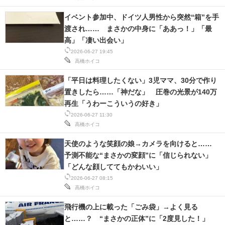
イベント参加中、ドイツ人男性から突然“箱”を手
渡され…… まさかの中身に「ああっ！」「最
高」「凄い出会い」
2026-06-27 19:45
高橋ホイコ
「平日は料理したくない」3児ママ、30分で作り
置きしたら……「神だな」 圧巻の光景が140万
再生「うわーこういうの好き」
2026-06-27 11:30
高橋ホイコ
天使のような笑顔の娘→カメラを向けると……
予測不能な“まさかの変顔”に「信じられない」
「どんな顔しててもかわいい」
2026-06-27 08:15
高橋ホイコ
飛行機の上に載った「ごみ袋」→よく見る
と……？ “まさかの正体”に「2度見した！」