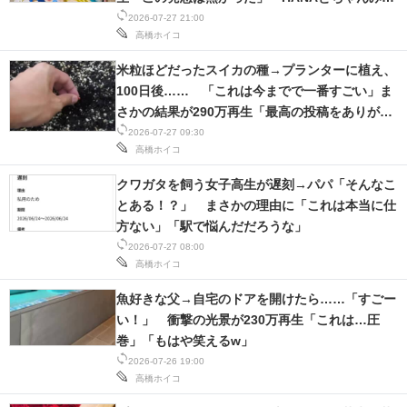
な？！」
2026-07-27 21:00
高橋ホイコ
米粒ほどだったスイカの種→プランターに植え、
100日後…… 「これは今までで一番すごい」ま
さかの結果が290万再生「最高の投稿をありがと
う」「私も育てたい」【海外】
2026-07-27 09:30
高橋ホイコ
クワガタを飼う女子高生が遅刻→パパ「そんなこ
とある！？」 まさかの理由に「これは本当に仕
方ない」「駅で悩んだだろうな」
2026-07-27 08:00
高橋ホイコ
魚好きな父→自宅のドアを開けたら……「すごー
い！」 衝撃の光景が230万再生「これは…圧
巻」「もはや笑えるw」
2026-07-26 19:00
高橋ホイコ