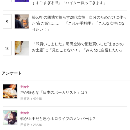
すすごすぎる!!!」「ハイター買ってきます」
築60年の団地で暮らす20代女性→自分のためだけに作っ
9
た“夜ご飯”は…… 「これぞ手料理」「こんな女性にな
りたい！」
「即買いしました」羽田空港で衝動買いした“まさかの
10
お土産”に「見たことない！」「みんなに自慢したい」
アンケート
実施中
声が好きな「日本のボーカリスト」は？
回答数：49448
実施中
歌が上手だと思うホロライブのメンバーは？
回答数：23836