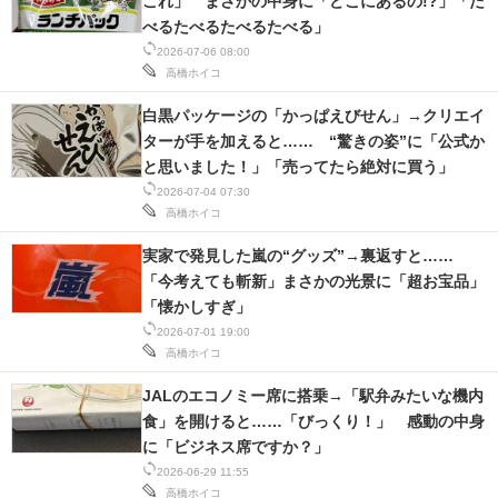
これ」 まさかの中身に「どこにあるの!?」「た
べるたべるたべるたべる」
2026-07-06 08:00
高橋ホイコ
白黒パッケージの「かっぱえびせん」→クリエイ
ターが手を加えると…… “驚きの姿”に「公式か
と思いました！」「売ってたら絶対に買う」
2026-07-04 07:30
高橋ホイコ
実家で発見した嵐の“グッズ”→裏返すと……
「今考えても斬新」まさかの光景に「超お宝品」
「懐かしすぎ」
2026-07-01 19:00
高橋ホイコ
JALのエコノミー席に搭乗→「駅弁みたいな機内
食」を開けると……「びっくり！」 感動の中身
に「ビジネス席ですか？」
2026-06-29 11:55
高橋ホイコ