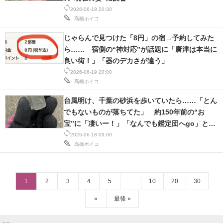
2026-06-19 20:30
高橋ホイコ
じゃらんで見つけた「8円」の宿→予約してみた
ら…… 宿側の“神対応”が話題に「唐津は本当に
良い街！」「器のデカさが違う」
2026-06-19 20:00
高橋ホイコ
台風明け、千葉の砂浜を歩いていたら……「とん
でもないものが落ちてた」 約150年前の“お
宝”に「凄いー！」「なんでも鑑定団へgo」と
160万表示
2026-06-18 09:00
高橋ホイコ
1
2
3
4
5
10
20
30
»
最後 »