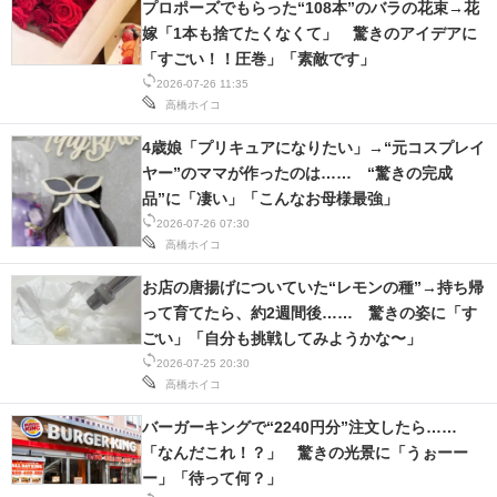
プロポーズでもらった“108本”のバラの花束→花
嫁「1本も捨てたくなくて」 驚きのアイデアに
「すごい！！圧巻」「素敵です」
2026-07-26 11:35
高橋ホイコ
4歳娘「プリキュアになりたい」→“元コスプレイ
ヤー”のママが作ったのは…… “驚きの完成
品”に「凄い」「こんなお母様最強」
2026-07-26 07:30
高橋ホイコ
お店の唐揚げについていた“レモンの種”→持ち帰
って育てたら、約2週間後…… 驚きの姿に「す
ごい」「自分も挑戦してみようかな〜」
2026-07-25 20:30
高橋ホイコ
バーガーキングで“2240円分”注文したら……
「なんだこれ！？」 驚きの光景に「うぉーー
ー」「待って何？」