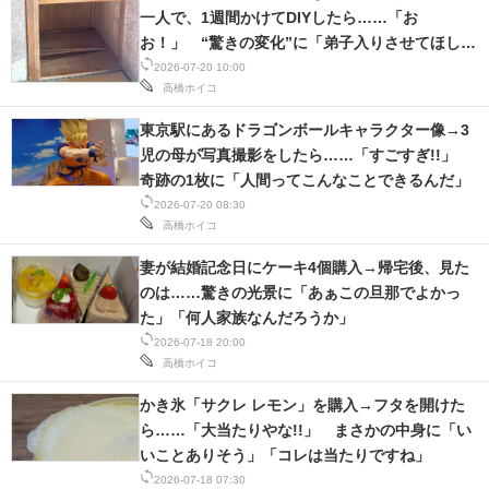
一人で、1週間かけてDIYしたら……「お
お！」 “驚きの変化”に「弟子入りさせてほし
い」
2026-07-20 10:00
高橋ホイコ
東京駅にあるドラゴンボールキャラクター像→3
児の母が写真撮影をしたら……「すごすぎ!!」
奇跡の1枚に「人間ってこんなことできるんだ」
2026-07-20 08:30
高橋ホイコ
妻が結婚記念日にケーキ4個購入→帰宅後、見た
のは……驚きの光景に「あぁこの旦那でよかっ
た」「何人家族なんだろうか」
2026-07-18 20:00
高橋ホイコ
かき氷「サクレ レモン」を購入→フタを開けた
ら……「大当たりやな!!」 まさかの中身に「い
いことありそう」「コレは当たりですね」
2026-07-18 07:30