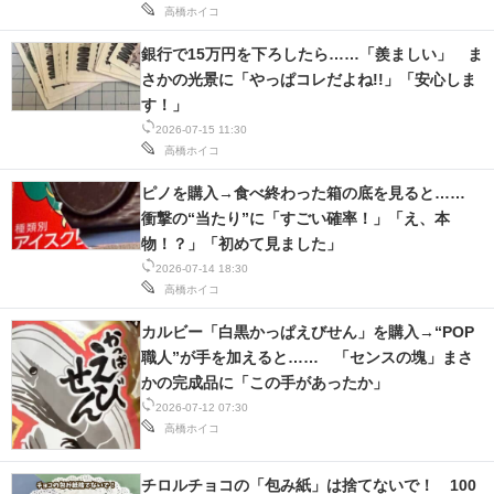
高橋ホイコ
銀行で15万円を下ろしたら……「羨ましい」 ま
さかの光景に「やっぱコレだよね!!」「安心しま
す！」
2026-07-15 11:30
高橋ホイコ
ピノを購入→食べ終わった箱の底を見ると……
衝撃の“当たり”に「すごい確率！」「え、本
物！？」「初めて見ました」
2026-07-14 18:30
高橋ホイコ
カルビー「白黒かっぱえびせん」を購入→“POP
職人”が手を加えると…… 「センスの塊」まさ
かの完成品に「この手があったか」
2026-07-12 07:30
高橋ホイコ
チロルチョコの「包み紙」は捨てないで！ 100