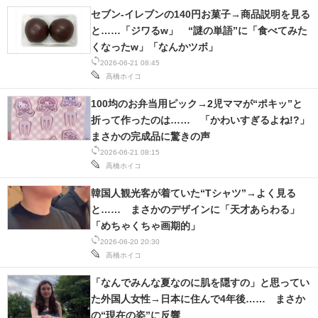
セブン-イレブンの140円お菓子→商品説明を見る
と……「ジワるw」 “謎の単語”に「食べてみた
くなったw」「なんかツボ」
2026-06-21 08:45
高橋ホイコ
100均のお弁当用ピック→2児ママが“ポキッ”と
折って作ったのは…… 「かわいすぎるよね!?」
まさかの完成品に驚きの声
2026-06-21 08:15
高橋ホイコ
韓国人観光客が着ていた“Tシャツ”→よく見る
と…… まさかのデザインに「天才あらわる」
「めちゃくちゃ画期的」
2026-06-20 20:30
高橋ホイコ
「なんでみんな夏なのに肌を隠すの」と思ってい
た外国人女性→日本に住んで4年後…… まさか
の“現在の姿”に反響