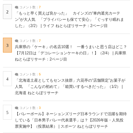
コメント数：
7
2
「もっと早く買えば良かった」 カインズの“車内遮光カーテ
ン”が大人気 「プライバシーも保てて安心」「ぐっすり眠れま
した」（2/2） | ライフ ねとらぼリサーチ：2ページ目
コメント数：
7
3
兵庫県の「ケーキ」の名店10選！ 一番うまいと思う店はどこ？
【7月12日は「デコレーションケーキの日」！】（2/4） | 兵庫県
ねとらぼリサーチ：2ページ目
コメント数：
5
4
「北海道土産としてもセンス抜群」六花亭の“店舗限定”お菓子が
人気 「こんなの初めて」「箱買いするべきだった」（1/2） |
北海道 ねとらぼリサーチ
コメント数：
3
5
【バレーボール】ネーションズリーグ日本ラウンドで活躍を期待
している「日本男子バレー代表選手」は？【2026年版・人気投
票実施中】（投票結果） | スポーツ ねとらぼリサーチ