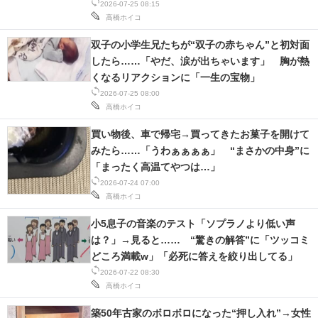
2026-07-25 08:15
高橋ホイコ
双子の小学生兄たちが“双子の赤ちゃん”と初対面
したら……「やだ、涙が出ちゃいます」 胸が熱
くなるリアクションに「一生の宝物」
2026-07-25 08:00
高橋ホイコ
買い物後、車で帰宅→買ってきたお菓子を開けて
みたら……「うわぁぁぁぁ」 “まさかの中身”に
「まったく高温てやつは…」
2026-07-24 07:00
高橋ホイコ
小5息子の音楽のテスト「ソプラノより低い声
は？」→見ると…… “驚きの解答”に「ツッコミ
どころ満載w」「必死に答えを絞り出してる」
2026-07-22 08:30
高橋ホイコ
築50年古家のボロボロになった“押し入れ”→女性