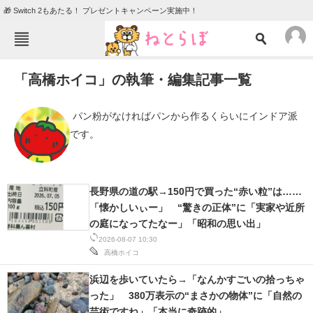
🎁 Switch 2もあたる！ プレゼントキャンペーン実施中！
ねとらぼメニュー
「高橋ホイコ」の執筆・編集記事一覧
TOP
ニュース
エンタメ
クイズ
 パン粉がなければパンから作るくらいにインドア派
です。 
グルメ
地域
住まい
教育・育児
動物
リサーチ
長野県の道の駅→150円で買った“赤い粒”は……
「懐かしいぃー」 “驚きの正体”に「実家や近所
会員記事
の庭になってたなー」「昭和の思い出」
2026-08-07 10:30
メディア
高橋ホイコ
注目記事を集めた総合ページ
浜辺を歩いていたら→「なんかすごいの拾っちゃ
った」 380万表示の“まさかの物体”に「自然の
ITの今と未来を見通す
芸術ですね」「本当に奇跡的」