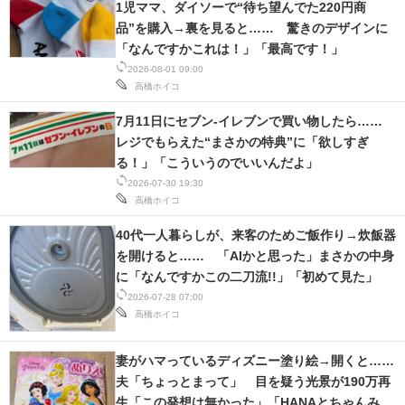
1児ママ、ダイソーで“待ち望んでた220円商
IT製品の技術・比較・事例
品”を購入→裏を見ると…… 驚きのデザインに
「なんですかこれは！」「最高です！」
製造業のIT導入・活用を支援
2026-08-01 09:00
高橋ホイコ
モノづくり技術者専門サイト
7月11日にセブン-イレブンで買い物したら……
エレクトロニクス専門サイト
レジでもらえた“まさかの特典”に「欲しすぎ
る！」「こういうのでいいんだよ」
電子設計の基本と応用
2026-07-30 19:30
高橋ホイコ
エネルギーの専門メディア
40代一人暮らしが、来客のためご飯作り→炊飯器
建設×テクノロジーの最前線
を開けると…… 「AIかと思った」まさかの中身
に「なんですかこの二刀流!!」「初めて見た」
ちょっと気になるネットの話題
2026-07-28 07:00
高橋ホイコ
妻がハマっているディズニー塗り絵→開くと……
夫「ちょっとまって」 目を疑う光景が190万再
生「この発想は無かった」「HANAとちゃんみ