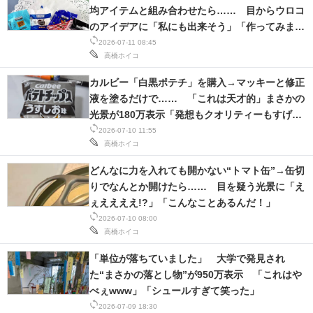
均アイテムと組み合わせたら…… 目からウロコ
のアイデアに「私にも出来そう」「作ってみま
す！」
2026-07-11 08:45
高橋ホイコ
カルビー「白黒ポテチ」を購入→マッキーと修正
液を塗るだけで…… 「これは天才的」まさかの
光景が180万表示「発想もクオリティーもすげ
え」
2026-07-10 11:55
高橋ホイコ
どんなに力を入れても開かない“トマト缶”→缶切
りでなんとか開けたら…… 目を疑う光景に「え
ぇええええ!?」「こんなことあるんだ！」
2026-07-10 08:00
高橋ホイコ
「単位が落ちていました」 大学で発見され
た“まさかの落とし物”が950万表示 「これはや
べぇwww」「シュールすぎて笑った」
2026-07-09 18:30