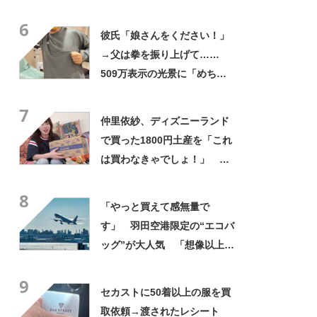
疑う光景に「量間違えた？
6
w」「溢れかえってますね」
彼氏「娘さんをください！」
→父は拳を振り上げて……
509万表示の光景に「めちゃ
いいお義父さん」「最高家族
7
すぎる」
仲里依紗、ディズニーランド
で買った1800円土産を「これ
は買わなきゃでしょ！」
「すっごい上手お買い物」と
8
自画自賛
「やっと買えて感無量で
す」 羽田空港限定の“エコバ
ッグ”が大人気 「想像以上に
便利でした」「伊勢丹柄がお
9
しゃれで、使うたびに気分が
セカストに50着以上の服を買
上がります」
取依頼→渡されたレシート