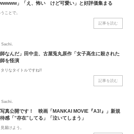
wwwww」「え、怖い けど可愛い」と好評価集まる
いうことで。
記事を読む
Sachi.
師なんだ」田中圭、古屋兎丸原作「女子高生に殺された
師を怪演
タリなタイトルですね!!
記事を読む
Sachi.
真公開です！ 映画「MANKAI MOVIE『A3!』」新規
待感「“存在”してる」「泣いてしまう」
を見届けよう。