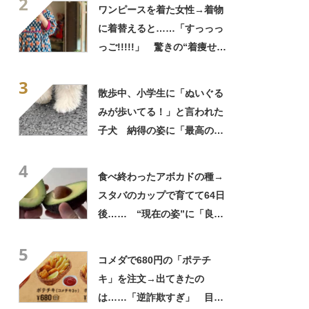
2
てきた」と627万表示
ワンピースを着た女性→着物
に着替えると……「すっっっ
っご!!!!!」 驚きの“着痩せ
姿”に「同一人物なのです
3
か？」
散歩中、小学生に「ぬいぐる
みが歩いてる！」と言われた
子犬 納得の姿に「最高の褒
め言葉！」「遭遇したい」投
4
稿者に話を聞いた
食べ終わったアボカドの種→
スタバのカップで育てて64日
後…… “現在の姿”に「良さ
げですね」「育ててみた
5
い！」
コメダで680円の「ポテチ
キ」を注文→出てきたの
は……「逆詐欺すぎ」 目を