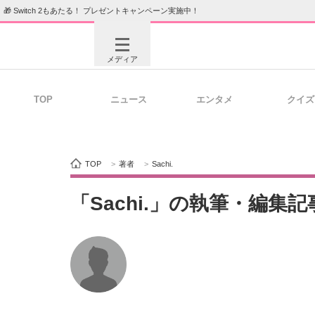
🎁 Switch 2もあたる！ プレゼントキャンペーン実施中！
メディア
TOP
ニュース
エンタメ
クイズ
注目記事を集めた総合ページ
ITの今
TOP
>
著者
>
Sachi.
ビジネスと働き方のヒント
AI活用
「Sachi.」の執筆・編集
ITエンジニア向け専門サイト
企業向けI