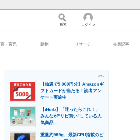
検索
ログイン
教育・育児
動物
リサーチ
会員記事
バイスの未来
好きが集まる 比べて選べる
- PR -
【抽選で5,000円分】Amazonギ
コミュニティ
マーケ×ITの今がよく分かる
フトカードが当たる！読者アン
ケート実施中
【iHerb】「迷ったらこれ！」
・活用を支援
みんなが"リピ買い"している人
気商品
重量約999g、最新CPU搭載のビ