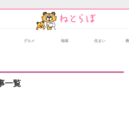
グルメ
地域
住まい
と未来を見通す
スマホと通信の最新トレンド
進化するPCとデ
のいまが分かる
企業ITのトレンドを詳説
経営リーダーの
記事一覧
T製品の総合サイト
IT製品の技術・比較・事例
製造業のIT導入