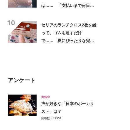
は…… 「支払いまで何日か
待たされた」衝撃的な光景に
10
「この値段はヤバすぎ」
セリアのランチクロス2枚を縫
って、ゴムを通すだけ
で…… 夏にぴったりな完成
品に「仕事終わりにセリア寄
ります!!」「孫に作りた
い！」
アンケート
実施中
声が好きな「日本のボーカリ
スト」は？
回答数：49551