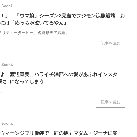
Sachi.
！」 「ウマ娘」シーズン2完走でフジモン涙腺崩壊 お
には「めっちゃ泣いてるやん」
プリティーダービー」視聴動画の続編。
記事を読む
Sachi.
よ 渡辺直美、ハライチ澤部への愛があふれインスタ
長さ”になってしまう
る。
記事を読む
Sachi.
ウィーンジブリ仮装で「紅の豚」マダム・ジーナに変