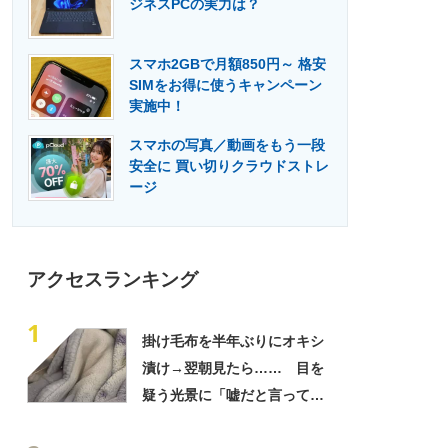
ジネスPCの実力は？
門メディア
建設×テクノロジーの最前線
スマホ2GBで月額850円～ 格安
SIMをお得に使うキャンペーン
実施中！
スマホの写真／動画をもう一段
安全に 買い切りクラウドストレ
ージ
アクセスランキング
1
掛け毛布を半年ぶりにオキシ
漬け→翌朝見たら…… 目を
疑う光景に「嘘だと言ってく
れ」「うちの毛布も怖くなっ