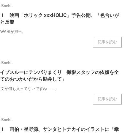
ニクス専門サイト
電子設計の基本と応用
エネルギーの専
Sachi.
！ 映画「ホリック xxxHOLiC」予告公開、「色合いが
と反響
OWARIが担当。
記事を読む
Sachi.
イブスルーにテンパりまくり 撮影スタッフの依頼を全
てのおつかいだから勘弁して」
注文が何も入ってないですね……」
記事を読む
Sachi.
！ 画伯・星野源、サンタとトナカイのイラストに「幸