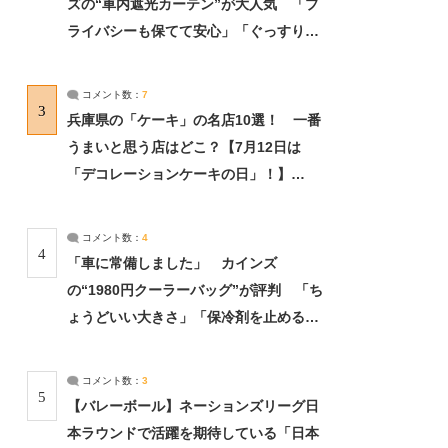
ズの“車内遮光カーテン”が大人気 「プ
ライバシーも保てて安心」「ぐっすり眠
れました」（2/2） | ライフ ねとらぼリ
サーチ：2ページ目
コメント数：
7
3
兵庫県の「ケーキ」の名店10選！ 一番
うまいと思う店はどこ？【7月12日は
「デコレーションケーキの日」！】
（2/4） | 兵庫県 ねとらぼリサーチ：2ペ
ージ目
コメント数：
4
4
「車に常備しました」 カインズ
の“1980円クーラーバッグ”が評判 「ち
ょうどいい大きさ」「保冷剤を止めるベ
ルトが良い」（1/5） | ライフ ねとらぼ
リサーチ
コメント数：
3
5
【バレーボール】ネーションズリーグ日
本ラウンドで活躍を期待している「日本