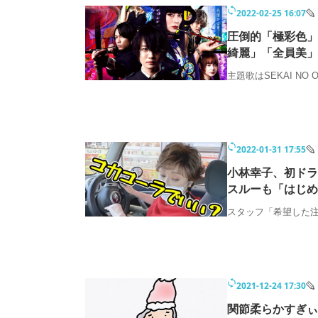
モノづくり技術者専門サイト
エレクトロ
2022-02-25 16:07
圧倒的「極彩色」
綺麗」「全員美」
主題歌はSEKAI NO 
ちょっと気になるネットの話題
2022-01-31 17:55
小林幸子、初ドラ
スルーも「はじめ
スタッフ「希望した
2021-12-24 17:30
関節柔らかすぎぃ