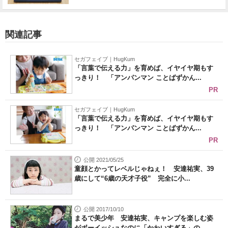
関連記事
セガフェイブ｜HugKum
「言葉で伝える力」を育めば、イヤイヤ期もす
っきり！ 「アンパンマン ことばずかん...
PR
セガフェイブ｜HugKum
「言葉で伝える力」を育めば、イヤイヤ期もす
っきり！ 「アンパンマン ことばずかん...
PR
公開 2021/05/25
童顔とかってレベルじゃねぇ！ 安達祐実、39
歳にして“6歳の天才子役” 完全に小...
公開 2017/10/10
まるで美少年 安達祐実、キャンプを楽しむ姿
がボーイッシュなのに「かわいすぎる」の...