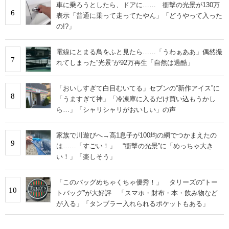
車に乗ろうとしたら、ドアに…… 衝撃の光景が130万
6
表示「普通に乗って走ってたやん」「どうやって入った
の!?」
電線にとまる鳥をふと見たら……「うわぁああ」偶然撮
7
れてしまった“光景”が92万再生「自然は過酷」
「おいしすぎて白目むいてる」セブンの“新作アイス”に
8
「うますぎて神」「冷凍庫に入るだけ買い込もうかし
ら…」「シャリシャリがおいしい」の声
家族で川遊びへ→高1息子が100均の網でつかまえたの
9
は……「すごい！」 “衝撃の光景”に「めっちゃ大き
い！」「楽しそう」
「このバッグめちゃくちゃ優秀！」 タリーズの“トー
10
トバッグ”が大好評 「スマホ・財布・本・飲み物など
が入る」「タンブラー入れられるポケットもある」