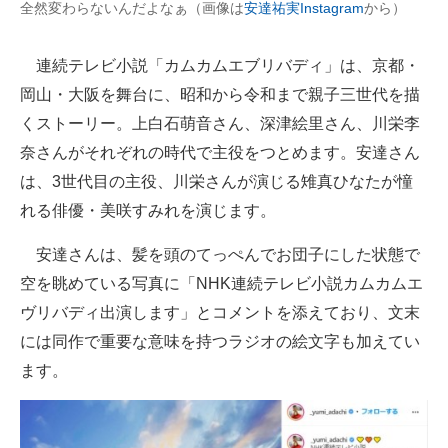
全然変わらないんだよなぁ（画像は
安達祐実Instagram
から）
企業向けIT製品の総合サイト
連続テレビ小説「カムカムエブリバディ」は、京都・
IT製品の技術・比較・事例
岡山・大阪を舞台に、昭和から令和まで親子三世代を描
製造業のIT導入・活用を支援
くストーリー。上白石萌音さん、深津絵里さん、川栄李
奈さんがそれぞれの時代で主役をつとめます。安達さん
モノづくり技術者専門サイト
は、3世代目の主役、川栄さんが演じる雉真ひなたが憧
エレクトロニクス専門サイト
れる俳優・美咲すみれを演じます。
電子設計の基本と応用
安達さんは、髪を頭のてっぺんでお団子にした状態で
エネルギーの専門メディア
空を眺めている写真に「NHK連続テレビ小説カムカムエ
ヴリバディ出演します」とコメントを添えており、文末
建設×テクノロジーの最前線
には同作で重要な意味を持つラジオの絵文字も加えてい
ちょっと気になるネットの話題
ます。