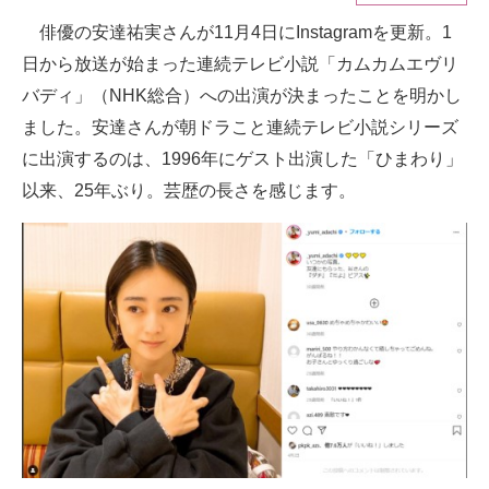
俳優の安達祐実さんが11月4日にInstagramを更新。1
ITの今と未来を見通す
日から放送が始まった連続テレビ小説「カムカムエヴリ
スマホと通信の最新トレンド
バディ」（NHK総合）への出演が決まったことを明かし
ました。安達さんが朝ドラこと連続テレビ小説シリーズ
進化するPCとデバイスの未来
に出演するのは、1996年にゲスト出演した「ひまわり」
好きが集まる 比べて選べる
以来、25年ぶり。芸歴の長さを感じます。
ビジネスと働き方のヒント
AI活用のいまが分かる
企業ITのトレンドを詳説
経営リーダーのコミュニティ
マーケ×ITの今がよく分かる
ITエンジニア向け専門サイト