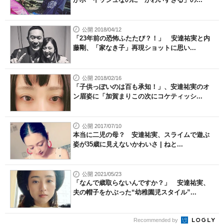
公開 2018/04/12
「23年前の恐怖ふたたび？！」 安達祐実と内
藤剛、「家なき子」再現ショットに思い...
公開 2018/02/16
「子供っぽいのは百も承知！」、安達祐実のオ
ン眉姿に「加賀まりこの次にコケティッシ...
公開 2017/07/10
本当に二児の母？ 安達祐実、スライムで遊ぶ
姿が35歳に見えないかわいさ | ねと...
公開 2021/05/23
「なんで歳取らないんですか？」 安達祐実、
夫の帽子をかぶった“幼稚園児スタイル”...
Recommended by