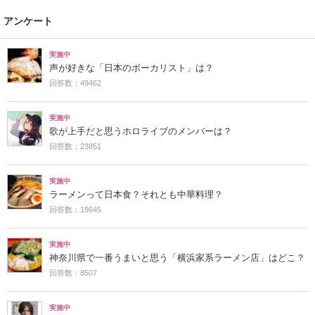
アンケート
実施中
声が好きな「日本のボーカリスト」は？
回答数：49462
実施中
歌が上手だと思うホロライブのメンバーは？
回答数：23851
実施中
ラーメンって日本食？それとも中華料理？
回答数：19645
実施中
神奈川県で一番うまいと思う「横浜家系ラーメン店」はどこ？
回答数：8507
実施中