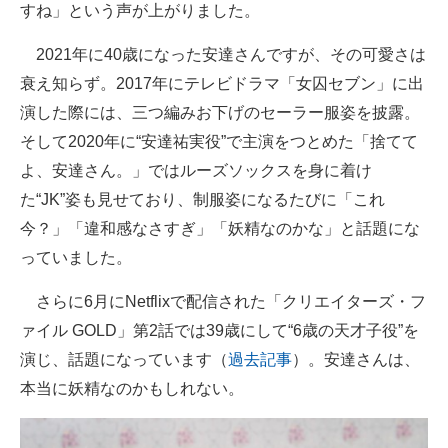
すね」という声が上がりました。
2021年に40歳になった安達さんですが、その可愛さは
衰え知らず。2017年にテレビドラマ「女囚セブン」に出
演した際には、三つ編みお下げのセーラー服姿を披露。
そして2020年に“安達祐実役”で主演をつとめた「捨てて
よ、安達さん。」ではルーズソックスを身に着け
た“JK”姿も見せており、制服姿になるたびに「これ
今？」「違和感なさすぎ」「妖精なのかな」と話題にな
っていました。
さらに6月にNetflixで配信された「クリエイターズ・フ
ァイル GOLD」第2話では39歳にして“6歳の天才子役”を
演じ、話題になっています（
過去記事
）。安達さんは、
本当に妖精なのかもしれない。