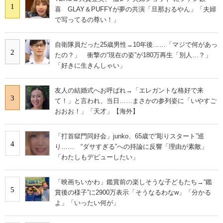
1
喜 GLAY＆PUFFYが夢の共演「旦那おるやん」「夫婦
で写ってるの尊い！」
自衛隊員だった25歳男性→10年後……「マジで何があっ
2
たの？」 衝撃の“現在の姿”が180万再生「別人…？」
「好きに生きんしゃい」
友人の結婚式へお呼ばれ→「エレガントな格好で来
3
て！」と言われ、当日……まさかの参列姿に「いやすご
おおお！」「天才」【海外】
「打首獄門同好会」junko、65歳で“彫りスタート”巡
4
り…… “ダサすぎる”への持論に反響「理由が素敵」
「わたしもデビューしたい」
「映画ちいかわ」鑑賞前の楽しそうな子どもたち→“鑑
5
賞後の様子”に2900万表示「そうなるわなw」「分かる
よ」「いったい何が」