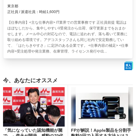
東京都
正社員 / 派遣社員：時給1,600円
【仕事内容】<主な仕事内容> IT業界での営業事務です 正社員前提 電話は
ほぼなしだから、集中しやすい!/受発注から出荷、保守更新までをおまか
せします。メール中心の対応なので、電話に追われず、落ち着いて業務に
取り組める環境です。アデコスタッフさんも同じ社内で安定勤務してい
て、「はたらきやすさ」に定評のある企業です。 <仕事内容の補足> <仕事
内容>受注処理や発注業務、在庫管理、ライセンス発行や出...
今、あなたにオススメ
「気になっていた認知機能が菌
FPが解説！Apple製品を分割手
で…」森永が開発。感動の70代
数料0円で入手する方法とは？