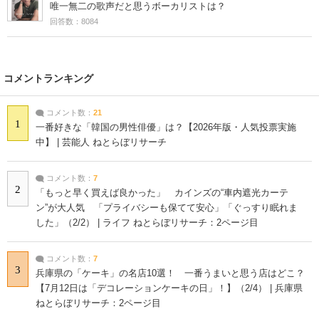
唯一無二の歌声だと思うボーカリストは？
回答数：8084
コメントランキング
コメント数：
21
1
一番好きな「韓国の男性俳優」は？【2026年版・人気投票実施
中】 | 芸能人 ねとらぼリサーチ
コメント数：
7
2
「もっと早く買えば良かった」 カインズの“車内遮光カーテ
ン”が大人気 「プライバシーも保てて安心」「ぐっすり眠れま
した」（2/2） | ライフ ねとらぼリサーチ：2ページ目
コメント数：
7
3
兵庫県の「ケーキ」の名店10選！ 一番うまいと思う店はどこ？
【7月12日は「デコレーションケーキの日」！】（2/4） | 兵庫県
ねとらぼリサーチ：2ページ目