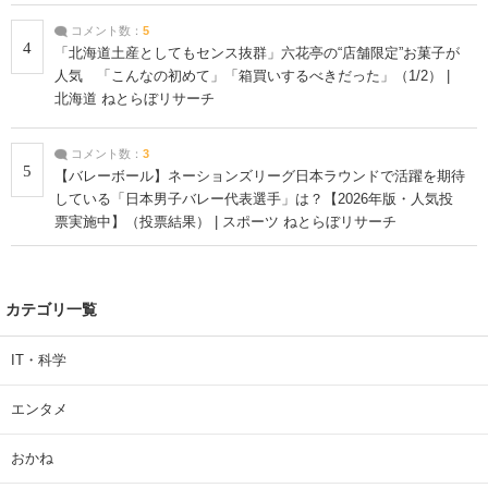
コメント数：
5
4
「北海道土産としてもセンス抜群」六花亭の“店舗限定”お菓子が
人気 「こんなの初めて」「箱買いするべきだった」（1/2） |
北海道 ねとらぼリサーチ
コメント数：
3
5
【バレーボール】ネーションズリーグ日本ラウンドで活躍を期待
している「日本男子バレー代表選手」は？【2026年版・人気投
票実施中】（投票結果） | スポーツ ねとらぼリサーチ
カテゴリ一覧
IT・科学
エンタメ
おかね