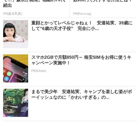
続出
PR(森永乳業)
PR(Fav-Log)
童顔とかってレベルじゃねぇ！ 安達祐実、39歳に
して“6歳の天才子役” 完全に小...
スマホ2GBで月額850円～ 格安SIMをお得に使うキ
ャンペーン実施中！
PR(IIJmio)
まるで美少年 安達祐実、キャンプを楽しむ姿がボ
ーイッシュなのに「かわいすぎる」の...