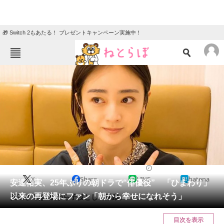
🎁 Switch 2もあたる！ プレゼントキャンペーン実施中！
ねとらぼメニュー
TOP
ニュース
エンタメ
クイズ
グルメ
地域
住まい
教育・育児
動物
リサーチ
2021/11/05 18:45（公開）
X
Share
LINE
hatena
会員記事
安達祐実、25年ぶりの朝ドラで“俳優役” 「ひまわり」
以来の再登場にファン「朝から幸せになれそう」
安達さんは2歳から子役として活躍。
メディア
目次を表示
注目記事を集めた総合ページ