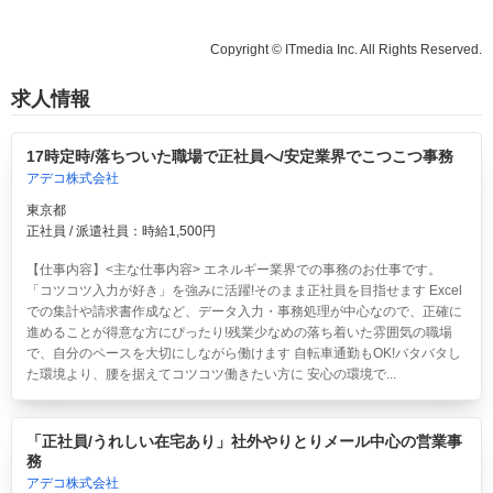
Copyright © ITmedia Inc. All Rights Reserved.
求人情報
17時定時/落ちついた職場で正社員へ/安定業界でこつこつ事務
アデコ株式会社
東京都
正社員 / 派遣社員：時給1,500円
【仕事内容】<主な仕事内容> エネルギー業界での事務のお仕事です。
「コツコツ入力が好き」を強みに活躍!そのまま正社員を目指せます Excel
での集計や請求書作成など、データ入力・事務処理が中心なので、正確に
進めることが得意な方にぴったり!残業少なめの落ち着いた雰囲気の職場
で、自分のペースを大切にしながら働けます 自転車通勤もOK!バタバタし
た環境より、腰を据えてコツコツ働きたい方に 安心の環境で...
「正社員/うれしい在宅あり」社外やりとりメール中心の営業事
務
アデコ株式会社