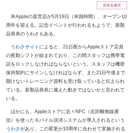
目次を表示
ITの今と未来を見通す
米Appleの直営店が5月19日（米国時間）、オープン10
周年を迎える。記念イベントが行われるもようで、新製
スマホと通信の最新トレンド
品発表のうわさもある。
進化するPCとデバイスの未来
うわさサイト
によると、21日夜からAppleストア店員
好きが集まる 比べて選べる
の夜勤シフトが組まれており、この間スタッフは携帯電
ビジネスと働き方のヒント
話をロックしなければならないという。スタッフは機密
保持契約にサインしなければならず、また21日午後まで
AI活用のいまが分かる
開けないトレーニング資料も受け取っていると伝えられ
企業ITのトレンドを詳説
ている。新製品発表に備えた動きではないかと言われて
いる。
経営リーダーのコミュニティ
ほかにも、Appleストアに近々NFC（近距離無線通
マーケ×ITの今がよく分かる
信）を使ったモバイル決済システムが導入されるという
ITエンジニア向け専門サイト
うわさ
があり、この変更が10周年に合わせて実施される