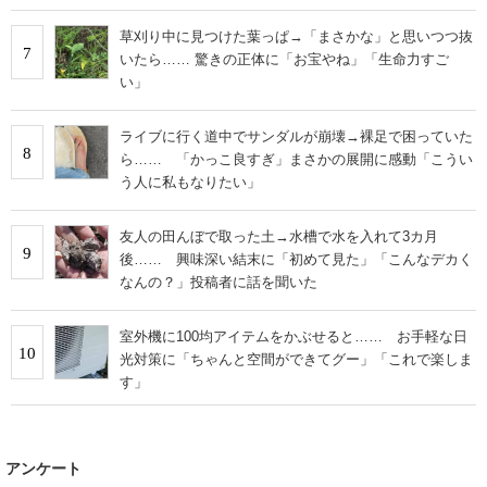
草刈り中に見つけた葉っぱ→「まさかな」と思いつつ抜
7
いたら…… 驚きの正体に「お宝やね」「生命力すご
い」
ライブに行く道中でサンダルが崩壊→裸足で困っていた
8
ら…… 「かっこ良すぎ」まさかの展開に感動「こうい
う人に私もなりたい」
友人の田んぼで取った土→水槽で水を入れて3カ月
9
後…… 興味深い結末に「初めて見た」「こんなデカく
なんの？」投稿者に話を聞いた
室外機に100均アイテムをかぶせると…… お手軽な日
10
光対策に「ちゃんと空間ができてグー」「これで楽しま
す」
アンケート