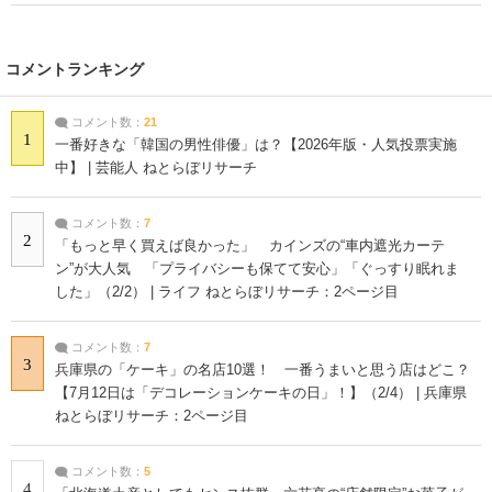
コメントランキング
コメント数：
21
1
一番好きな「韓国の男性俳優」は？【2026年版・人気投票実施
中】 | 芸能人 ねとらぼリサーチ
コメント数：
7
2
「もっと早く買えば良かった」 カインズの“車内遮光カーテ
ン”が大人気 「プライバシーも保てて安心」「ぐっすり眠れま
した」（2/2） | ライフ ねとらぼリサーチ：2ページ目
コメント数：
7
3
兵庫県の「ケーキ」の名店10選！ 一番うまいと思う店はどこ？
【7月12日は「デコレーションケーキの日」！】（2/4） | 兵庫県
ねとらぼリサーチ：2ページ目
コメント数：
5
4