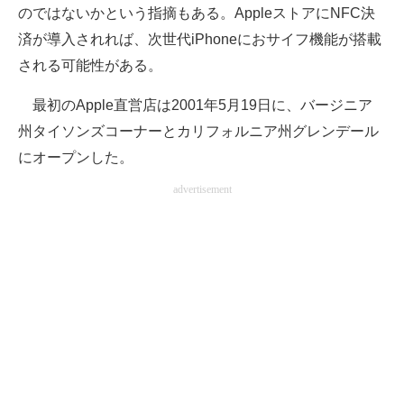
のではないかという指摘もある。AppleストアにNFC決
企業向けIT製品の総合サイト
済が導入されれば、次世代iPhoneにおサイフ機能が搭載
IT製品の技術・比較・事例
される可能性がある。
製造業のIT導入・活用を支援
最初のApple直営店は2001年5月19日に、バージニア
州タイソンズコーナーとカリフォルニア州グレンデール
モノづくり技術者専門サイト
にオープンした。
エレクトロニクス専門サイト
advertisement
電子設計の基本と応用
エネルギーの専門メディア
建設×テクノロジーの最前線
ちょっと気になるネットの話題