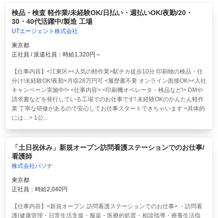
検品・検査 軽作業/未経験OK/日払い・週払いOK/夜勤/20・
30・40代活躍中/製造 工場
UTエージェント株式会社
東京都
正社員 / 派遣社員：時給1,320円～
【仕事内容】<江東区><人気の軽作業>駅チカ徒歩10分 印刷物の検品・仕
分け!未経験OK!夜勤×月収28万円可 <履歴書不要 オンライン面接OK><入社
キャンペーン実施中!> <仕事内容> <印刷機オペレータ・検品など!> DMや
請求書などを発行している工場でのお仕事です! 未経験OKのかんたん軽作
業 丁寧な研修があるので安心してお仕事スタートできちゃいます <具体的
には…> 1公...
「土日祝休み」新規オープン訪問看護ステーションでのお仕事/
看護師
株式会社パソナ
東京都
正社員：時給2,040円
【仕事内容】<新規オープン 訪問看護ステーションでのお仕事> ・訪問看
護(健康管理・日常生活支援・服薬・医療的処置・相談指導・療養生活指