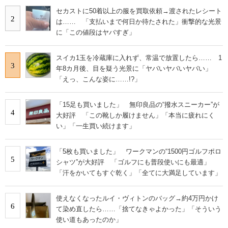
セカストに50着以上の服を買取依頼→渡されたレシート
2
は…… 「支払いまで何日か待たされた」衝撃的な光景
に「この値段はヤバすぎ」
スイカ1玉を冷蔵庫に入れず、常温で放置したら…… 1
3
年8カ月後、目を疑う光景に「ヤバいヤバいヤバい」
「えっ、こんな姿に……!?」
「15足も買いました」 無印良品の“撥水スニーカー”が
4
大好評 「この靴しか履けません」「本当に疲れにく
い」「一生買い続けます」
「5枚も買いました」 ワークマンの“1500円ゴルフポロ
5
シャツ”が大好評 「ゴルフにも普段使いにも最適」
「汗をかいてもすぐ乾く」「全てに大満足しています」
使えなくなったルイ・ヴィトンのバッグ→約4万円かけ
6
て染め直したら……「捨てなきゃよかった」「そういう
使い道もあったのか」