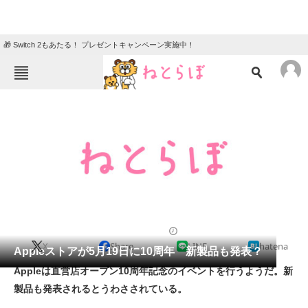
🎁 Switch 2もあたる！ プレゼントキャンペーン実施中！
ねとらぼメニュー
TOP
ニュース
エンタメ
クイズ
グルメ
地域
住まい
教育・育児
動物
リサーチ
2011/05/18 11:55（公開）
X
Share
LINE
hatena
会員記事
Appleストアが5月19日に10周年 新製品も発表？
Appleは直営店オープン10周年記念のイベントを行うようだ。新
メディア
製品も発表されるとうわさされている。
注目記事を集めた総合ページ