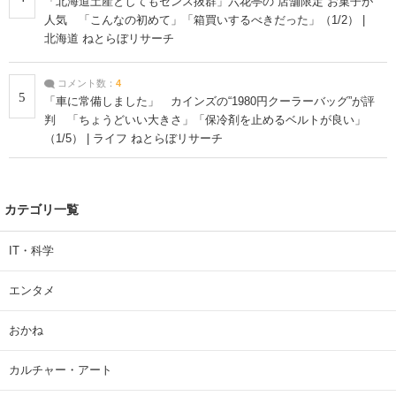
「北海道土産としてもセンス抜群」六花亭の“店舗限定”お菓子が
人気 「こんなの初めて」「箱買いするべきだった」（1/2） |
北海道 ねとらぼリサーチ
コメント数：
4
5
「車に常備しました」 カインズの“1980円クーラーバッグ”が評
判 「ちょうどいい大きさ」「保冷剤を止めるベルトが良い」
（1/5） | ライフ ねとらぼリサーチ
カテゴリ一覧
IT・科学
エンタメ
おかね
カルチャー・アート