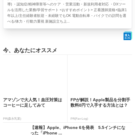
導) ・認知症/精神障害等へのケア ・営業活動・新規利用者対応 ・DXツー
ルを活用した業務/学習サポート <おすすめポイント> 正看護師資格+臨床1
年以上/主任経験者歓迎・未経験でもOK 電動自転車・バイクでの訪問を選
べる/体力・行動力重視 新施設立ち上...
今、あなたにオススメ
アマゾンで大人気！血圧対策は
FPが解説！Apple製品を分割手
コーヒーに足してみて
数料0円で入手する方法とは？
PR(森永乳業)
PR(Fav-Log)
【速報】Apple、iPhone 6を発表 5.5インチにな
った「iPhone ...