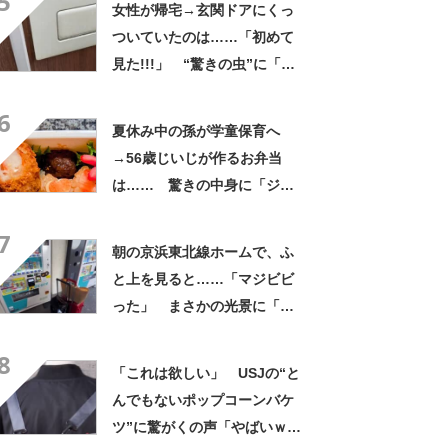
5
女性が帰宅→玄関ドアにくっ
ついていたのは……「初めて
見た!!!」 “驚きの虫”に「良
いことありそう」「宝くじ買
6
いなはれ」
夏休み中の孫が学童保育へ
→56歳じいじが作るお弁当
は…… 驚きの中身に「ジイ
ジの派遣お願いします」「孫
7
だった気がしてきた」
朝の京浜東北線ホームで、ふ
と上を見ると……「マジビビ
った」 まさかの光景に「こ
れは焦る」「利用してるのに
8
気が付かなかった」
「これは欲しい」 USJの“と
んでもないポップコーンバケ
ツ”に驚がくの声「やばいｗ