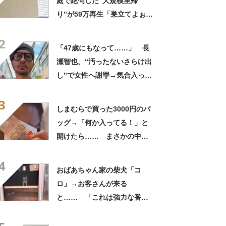
庭で絶句した“大規模里帰
り”が59万再生「巣立てよぉぉ
ぉ…」「ずっとのおうち？」
2
「47歳にもなって……」 長
瀬智也、“汚ったないさらけ出
し”で女性へ謝罪→気合入った
髪形に反響も…… 「長瀬な
3
ら私が許す」「あれはネ
しまむらで買った3000円のバ
タ？」
ッグ→「何か入ってる！」と
開けたら…… まさかの中身
に「買いに走った」「コスパ
4
良すぎる」
おばあちゃん家の柴犬「コ
ロ」→お客さんが来る
と…… 「これは強力な番犬
だな」「名付けした人センス
抜群」