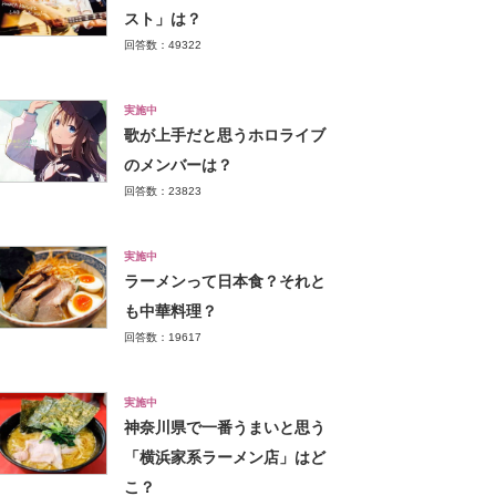
スト」は？
回答数：49322
実施中
歌が上手だと思うホロライブ
のメンバーは？
回答数：23823
実施中
ラーメンって日本食？それと
も中華料理？
回答数：19617
実施中
神奈川県で一番うまいと思う
「横浜家系ラーメン店」はど
こ？