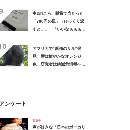
ｗ」「天才的発想」
9
中2のころ、懸賞で当たった
「780円の皿」→ひっくり返
すと…… 「いいなぁぁぁぁ
ぁ！」まさかのお宝に「胸熱
10
ですね……」
アフリカで“新種のサル”発
見 唇は鮮やかなオレンジ
色 研究者は絶滅危惧種への
分類も提案【海外】
アンケート
実施中
声が好きな「日本のボーカリ