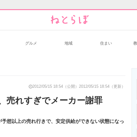
グルメ
地域
住まい
と未来を見通す
スマホと通信の最新トレンド
進化するPCとデ
のいまが分かる
企業ITのトレンドを詳説
経営リーダーの
2012/05/15 18:54（公開）
2012/05/15 18:54（更新）
、売れすぎでメーカー謝罪
T製品の総合サイト
IT製品の技術・比較・事例
製造業のIT導入
が予想以上の売れ行きで、安定供給ができない状態になっ