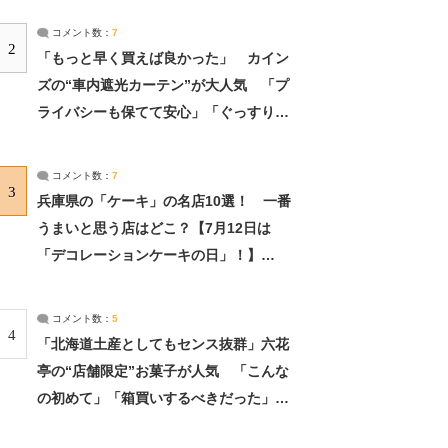
コメント数：
7
2
「もっと早く買えば良かった」 カイン
ズの“車内遮光カーテン”が大人気 「プ
ライバシーも保てて安心」「ぐっすり眠
れました」（2/2） | ライフ ねとらぼリ
サーチ：2ページ目
コメント数：
7
3
兵庫県の「ケーキ」の名店10選！ 一番
うまいと思う店はどこ？【7月12日は
「デコレーションケーキの日」！】
（2/4） | 兵庫県 ねとらぼリサーチ：2ペ
ージ目
コメント数：
5
4
「北海道土産としてもセンス抜群」六花
亭の“店舗限定”お菓子が人気 「こんな
の初めて」「箱買いするべきだった」
（1/2） | 北海道 ねとらぼリサーチ