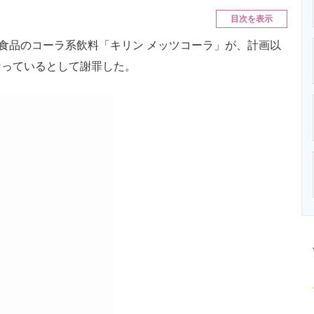
ニクス専門サイト
電子設計の基本と応用
エネルギーの専
目次を表示
食品のコーラ系飲料「キリン メッツコーラ」が、計画以
なっているとして謝罪した。