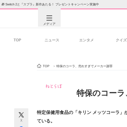
🎁 Switch 2と『スプラ』新作あたる！ プレゼントキャンペーン実施中
メディア
TOP
ニュース
エンタメ
クイズ
注目記事を集めた総合ページ
ITの今
TOP
>
特保のコーラ、売れすぎでメーカー謝罪
ビジネスと働き方のヒント
AI活用
特保のコーラ
ITエンジニア向け専門サイト
企業向けI
特定保健用食品の「キリン メッツコーラ」
X
ている。