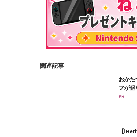
関連記事
おかた
フが盛
PR
【iH