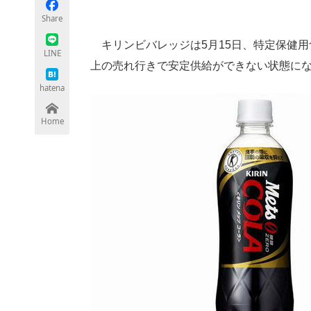
モノづくり技術者専門サイト
エレクトロ
Share
キリンビバレッジは5月15日、特定保健用
LINE
上の売れ行きで安定供給ができない状態に
ちょっと気になるネットの話題
hatena
Home