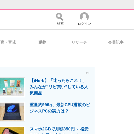
検索
ログイン
教育・育児
動物
リサーチ
会員記事
バイスの未来
好きが集まる 比べて選べる
- PR -
【iHerb】「迷ったらこれ！」
コミュニティ
マーケ×ITの今がよく分かる
みんなが"リピ買い"している人
気商品
重量約999g、最新CPU搭載のビ
・活用を支援
ジネスPCの実力は？
スマホ2GBで月額850円～ 格安