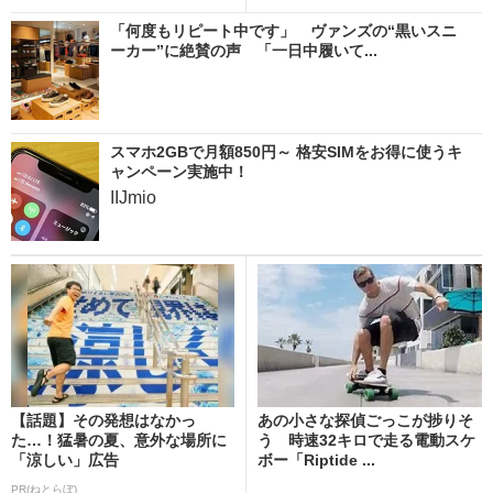
「何度もリピート中です」 ヴァンズの“黒いスニ
ーカー”に絶賛の声 「一日中履いて...
スマホ2GBで月額850円～ 格安SIMをお得に使うキ
ャンペーン実施中！
IIJmio
【話題】その発想はなかっ
あの小さな探偵ごっこが捗りそ
た…！猛暑の夏、意外な場所に
う 時速32キロで走る電動スケ
「涼しい」広告
ボー「Riptide ...
PR(ねとらぼ)