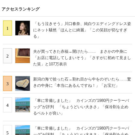
アクセスランキング
「もう泣きそう」川口春奈、純白ウエディングドレス姿
1
にネット騒然「ほんとに綺麗」「この笑顔が切なすぎ
る」
夫が買ってきた赤福→開けたら…… まさかの中身に
2
「お店に電話してしまいそう」「さすがに初めて見まし
た笑」と107万表示
新潟の海で拾った石→割れ目から中をのぞいたら……驚
3
きの中身に「本当にあるんですね！」「お宝だ」
「車に常備しました」 カインズの“1980円クーラーバ
4
ッグ”が評判 「ちょうどいい大きさ」「保冷剤を止め
るベルトが良い」
「車に常備しました」 カインズの“1980円クーラーバ
5
ッグ”が評判 「ちょうどいい大きさ」「保冷剤を止め