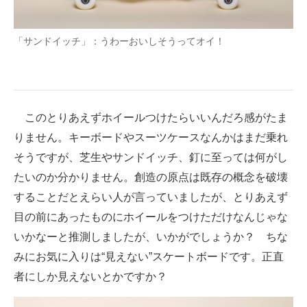
企業向けIT製品の総合サイト
「サンドイッチ」：うわーおいしそうってオイ！
IT製品の技術・比較・事例
製造業のIT導入・活用を支援
モノづくり技術者専門サイト
このとりあえずホイールつけたらいいんだろ感がたま
エレクトロニクス専門サイト
りません。キーボードやスーツケースなんかはまだ乗れ
そうですが、芝生やサンドイッチ、釘に至っては何がし
電子設計の基本と応用
たいのか分かりません。創造の原点は既存の概念を破壊
エネルギーの専門メディア
することだとえらい人が言っていましたが、とりあえず
目の前にあったものにホイールをつけただけなんじゃな
建設×テクノロジーの最前線
いかなーと推測しましたが、いかがでしょうか？ ちな
ちょっと気になるネットの話題
みにお気に入りは“見えない”スケートボードです。正直
者にしか見えないとかですか？