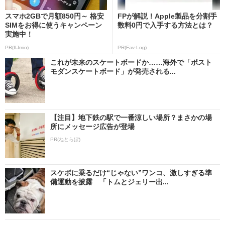
スマホ2GBで月額850円～ 格安
FPが解説！Apple製品を分割手
SIMをお得に使うキャンペーン
数料0円で入手する方法とは？
実施中！
PR(IIJmio)
PR(Fav-Log)
これが未来のスケートボードか……海外で「ポスト
モダンスケートボード」が発売される...
【注目】地下鉄の駅で一番涼しい場所？まさかの場
所にメッセージ広告が登場
PR(ねとらぼ)
スケボに乗るだけ“じゃない”ワンコ、激しすぎる準
備運動を披露 「トムとジェリー出...