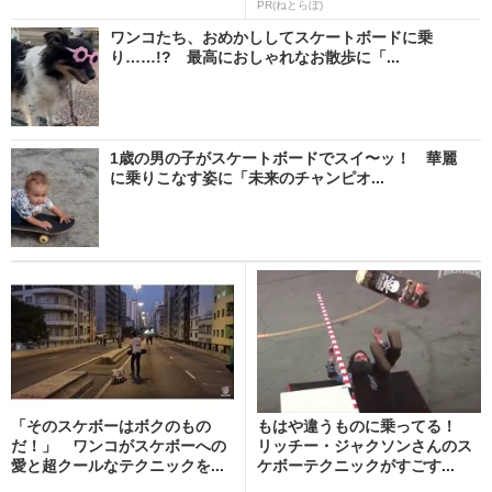
PR(ねとらぼ)
ワンコたち、おめかししてスケートボードに乗
り……!? 最高におしゃれなお散歩に「...
1歳の男の子がスケートボードでスイ〜ッ！ 華麗
に乗りこなす姿に「未来のチャンピオ...
「そのスケボーはボクのもの
もはや違うものに乗ってる！
だ！」 ワンコがスケボーへの
リッチー・ジャクソンさんのス
愛と超クールなテクニックを...
ケボーテクニックがすごす...