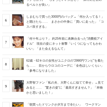
るベルトが良い」
しまむらで買った3000円のバッグ→「何か入ってる！」
6
と開けたら…… まさかの中身に「買いに走った」「コ
スパ良すぎる」
「何十年ぶり？」 約25年前に表舞台去った“消費税アイ
7
ドル” 現在の姿にネット衝撃「いくつになってもかわ
いい」「また会えるなんて」
62歳・62キロの女性がユニクロの“2990円ワンピ”を着た
8
ら…… 目からウロコのコーデに「全色ほしいくらい」
「参考になりました」
大野智ファン「私の夫、大野くんに似てて幸せ」→見て
9
みると…… ‟驚きの姿”に「最高すぎません？」「本物
かと思いました！」
「朝買ったドリンクが夕方まで冷たい」 ワークマン