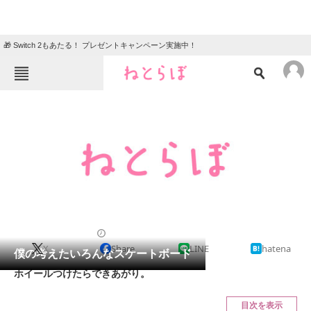
🎁 Switch 2もあたる！ プレゼントキャンペーン実施中！
ねとらぼメニュー
TOP
ニュース
エンタメ
クイズ
グルメ
地域
住まい
教育・育児
動物
リサーチ
2012/06/17 13:16（公開）
X
Share
LINE
hatena
会員記事
僕の考えたいろんなスケートボード
ホイールつけたらできあがり。
メディア
目次を表示
注目記事を集めた総合ページ