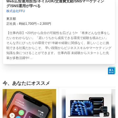
Web広告運用担当/ネイルOK/交通費支給/SNSマーケティン
グ/SNS運用が学べる
株式会社FFU
東京都
正社員：時給1,700円～2,300円
【仕事内容】<20代から自分の可能性を広げよう!> 「将来どんな仕事をし
たいかわからない」 「若いうちから成長できる環境で経験を積みたい」
そんな方にぴったりの環境です! 年齢や経験に関係なく、新しいことに挑
戦できる社風だからこそ、 早い段階からビジネススキルやマーケティング
知識を身につけることができます。 仕事内容 未経験からスタートした先
輩が多数活躍中! ...
今、あなたにオススメ