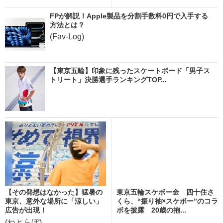
FPが解説！Apple製品を分割手数料0円で入手する
方法とは？
(Fav-Log)
【東京五輪】印象に残ったスケートボード「男子ス
トリート」決勝選手ランキングTOP...
【その発想はなかった】猛暑の
東京五輪スケボー金 四十住さ
東京、意外な場所に「涼しい」
くら、“振り袖×スケボー”のコラ
広告が出現！
ボを披露 20歳の抱...
(ねとらぼ)