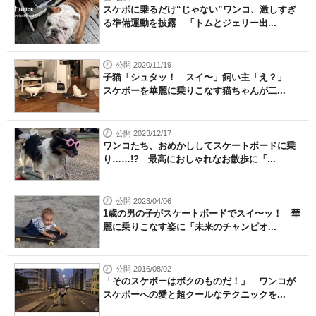
スケボに乗るだけ“じゃない”ワンコ、激しすぎ
る準備運動を披露 「トムとジェリー出...
公開 2020/11/19
子猫「シュタッ！ スイ〜」飼い主「え？」
スケボーを華麗に乗りこなす猫ちゃんが二...
公開 2023/12/17
ワンコたち、おめかししてスケートボードに乗
り……!? 最高におしゃれなお散歩に「...
公開 2023/04/06
1歳の男の子がスケートボードでスイ〜ッ！ 華
麗に乗りこなす姿に「未来のチャンピオ...
公開 2016/08/02
「そのスケボーはボクのものだ！」 ワンコが
スケボーへの愛と超クールなテクニックを...