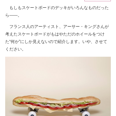
もしもスケートボードのデッキがいろんなものだった
ITの今と未来を見通す
ら――。
スマホと通信の最新トレンド
フランス人のアーティスト、アーサー・キングさんが
進化するPCとデバイスの未来
考えたスケートボードがもはやただのホイールをつけ
た“何か”にしか見えないので紹介します。いや、させて
好きが集まる 比べて選べる
ください。
ビジネスと働き方のヒント
AI活用のいまが分かる
企業ITのトレンドを詳説
経営リーダーのコミュニティ
マーケ×ITの今がよく分かる
ITエンジニア向け専門サイト