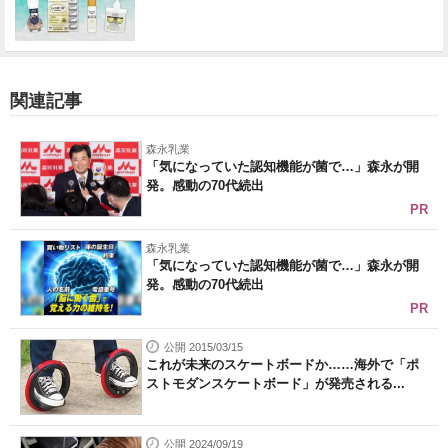
関連記事
森永乳業
「気になっていた認知機能が菌で…」森永が開
発。感動の70代続出
PR
森永乳業
「気になっていた認知機能が菌で…」森永が開
発。感動の70代続出
PR
公開 2015/03/15
これが未来のスケートボードか……海外で「ポ
ストモダンスケートボード」が発売される...
公開 2024/09/19