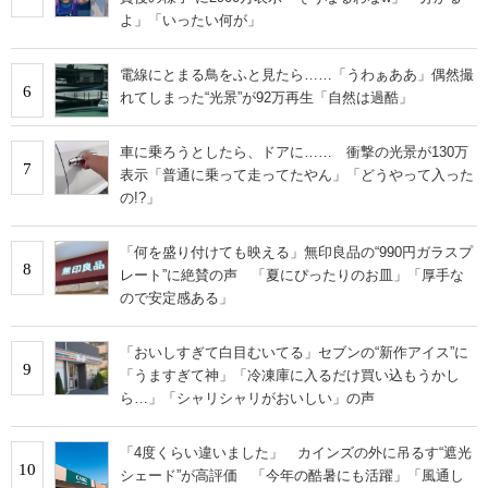
よ」「いったい何が」
電線にとまる鳥をふと見たら……「うわぁああ」偶然撮
6
れてしまった“光景”が92万再生「自然は過酷」
車に乗ろうとしたら、ドアに…… 衝撃の光景が130万
7
表示「普通に乗って走ってたやん」「どうやって入った
の!?」
「何を盛り付けても映える」無印良品の“990円ガラスプ
8
レート”に絶賛の声 「夏にぴったりのお皿」「厚手な
ので安定感ある」
「おいしすぎて白目むいてる」セブンの“新作アイス”に
9
「うますぎて神」「冷凍庫に入るだけ買い込もうかし
ら…」「シャリシャリがおいしい」の声
「4度くらい違いました」 カインズの外に吊るす“遮光
10
シェード”が高評価 「今年の酷暑にも活躍」「風通し