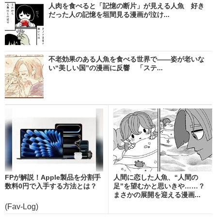
人肉を食べると「記憶の断片」が見える人魚 好き
だった人の記憶を垣間見る漫画が泣け...
不老効果のある人魚を食べる世界で――姿が老いな
い“美しい国”の漫画に反響 「ステ...
FPが解説！Apple製品を分割手
人間に恋した人魚、“人間の
数料0円で入手する方法とは？
足”を望むかと思いきや……？
まさかの展開を迎える漫画...
(Fav-Log)