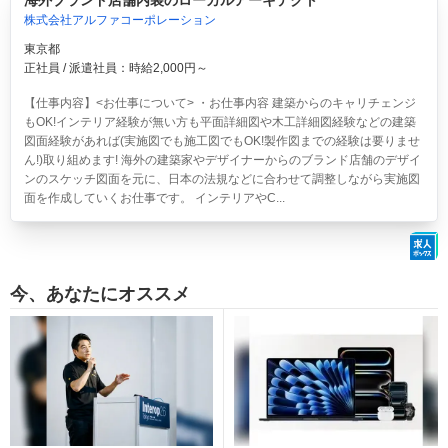
海外ブランド店舗内装のローカルアーキテクト
株式会社アルファコーポレーション
東京都
正社員 / 派遣社員：時給2,000円～
【仕事内容】<お仕事について> ・お仕事内容 建築からのキャリチェンジ
もOK!インテリア経験が無い方も平面詳細図や木工詳細図経験などの建築
図面経験があれば(実施図でも施工図でもOK!製作図までの経験は要りませ
ん!)取り組めます! 海外の建築家やデザイナーからのブランド店舗のデザイ
ンのスケッチ図面を元に、日本の法規などに合わせて調整しながら実施図
面を作成していくお仕事です。 インテリアやC...
今、あなたにオススメ