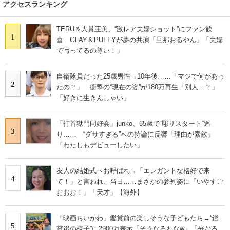
アクセスランキング
TERU＆大貫亜美、“激レア夫婦ショット”にファン歓
1
喜 GLAY＆PUFFYが夢の共演「旦那おるやん」「夫婦
で写ってるの尊い！」
自衛隊員だった25歳男性→10年後……「マジで何があっ
2
たの？」 衝撃の“現在の姿”が180万再生「別人…？」
「好きに生きんしゃい」
「打首獄門同好会」junko、65歳で“彫りスタート”巡
3
り…… “ダサすぎる”への持論に反響「理由が素敵」
「わたしもデビューしたい」
友人の結婚式へお呼ばれ→「エレガントな格好で来
4
て！」と言われ、当日……まさかの参列姿に「いやすご
おおお！」「天才」【海外】
「映画ちいかわ」鑑賞前の楽しそうな子どもたち→“鑑
5
賞後の様子”に2900万表示「そうなるわなw」「分かる