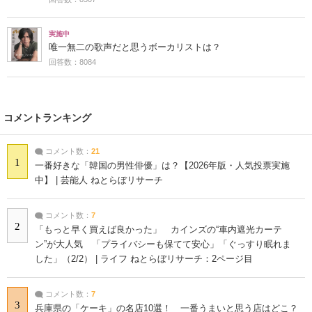
実施中
唯一無二の歌声だと思うボーカリストは？
回答数：8084
コメントランキング
コメント数：
21
1
一番好きな「韓国の男性俳優」は？【2026年版・人気投票実施
中】 | 芸能人 ねとらぼリサーチ
コメント数：
7
2
「もっと早く買えば良かった」 カインズの“車内遮光カーテ
ン”が大人気 「プライバシーも保てて安心」「ぐっすり眠れま
した」（2/2） | ライフ ねとらぼリサーチ：2ページ目
コメント数：
7
3
兵庫県の「ケーキ」の名店10選！ 一番うまいと思う店はどこ？