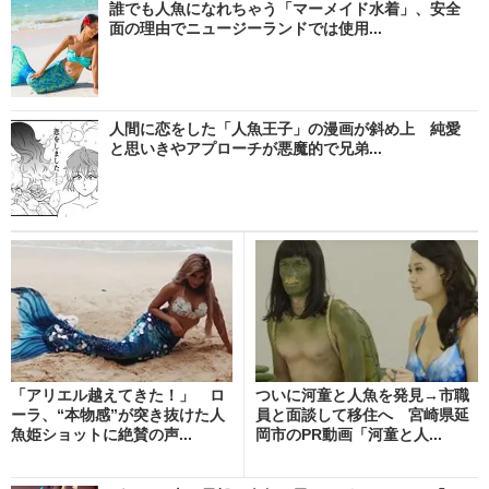
誰でも人魚になれちゃう「マーメイド水着」、安全
面の理由でニュージーランドでは使用...
人間に恋をした「人魚王子」の漫画が斜め上 純愛
と思いきやアプローチが悪魔的で兄弟...
「アリエル越えてきた！」 ロ
ついに河童と人魚を発見→市職
ーラ、“本物感”が突き抜けた人
員と面談して移住へ 宮崎県延
魚姫ショットに絶賛の声...
岡市のPR動画「河童と人...