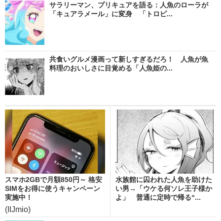
サラリーマン、プリキュアを語る：人魚のローラが
「キュアラメール」に変身 「トロピ...
共食いグルメ漫画って新しすぎるだろ！ 人魚が魚
料理のおいしさに目覚める「人魚姫の...
スマホ2GBで月額850円～ 格安
水族館に囚われた人魚を助けた
SIMをお得に使うキャンペーン
い男→「ウケる何ソレ王子様か
実施中！
よ」 普通に定時で帰る“...
(IIJmio)