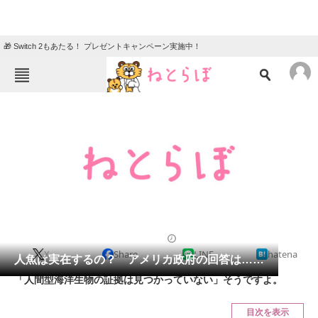
🎁 Switch 2もあたる！ プレゼントキャンペーン実施中！
ねとらぼメニュー
TOP
ニュース
エンタメ
クイズ
グルメ
地域
住まい
教育・育児
動物
リサーチ
2012/07/04 16:00（公開）
X
Share
LINE
hatena
会員記事
人魚は実在するの？ アメリカ政府の回答は……
「人間型海洋生物の証拠は見つかっていない」そうですよ。
メディア
目次を表示
注目記事を集めた総合ページ