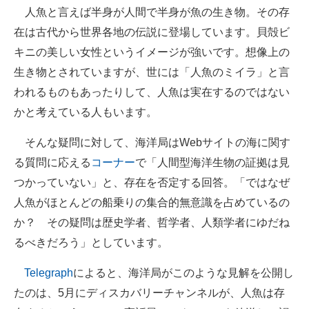
人魚と言えば半身が人間で半身が魚の生き物。その存
企業向けIT製品の総合サイト
在は古代から世界各地の伝説に登場しています。貝殻ビ
IT製品の技術・比較・事例
キニの美しい女性というイメージが強いです。想像上の
生き物とされていますが、世には「人魚のミイラ」と言
製造業のIT導入・活用を支援
われるものもあったりして、人魚は実在するのではない
モノづくり技術者専門サイト
かと考えている人もいます。
エレクトロニクス専門サイト
そんな疑問に対して、海洋局はWebサイトの海に関す
る質問に応える
コーナー
で「人間型海洋生物の証拠は見
電子設計の基本と応用
つかっていない」と、存在を否定する回答。「ではなぜ
エネルギーの専門メディア
人魚がほとんどの船乗りの集合的無意識を占めているの
か？ その疑問は歴史学者、哲学者、人類学者にゆだね
建設×テクノロジーの最前線
るべきだろう」としています。
ちょっと気になるネットの話題
Telegraph
によると、海洋局がこのような見解を公開し
たのは、5月にディスカバリーチャンネルが、人魚は存