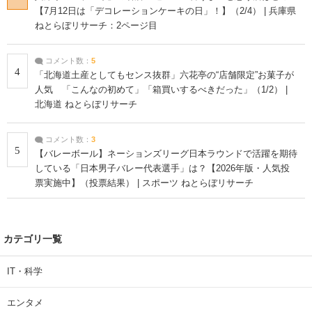
【7月12日は「デコレーションケーキの日」！】（2/4） | 兵庫県
ねとらぼリサーチ：2ページ目
コメント数：
5
4
「北海道土産としてもセンス抜群」六花亭の“店舗限定”お菓子が
人気 「こんなの初めて」「箱買いするべきだった」（1/2） |
北海道 ねとらぼリサーチ
コメント数：
3
5
【バレーボール】ネーションズリーグ日本ラウンドで活躍を期待
している「日本男子バレー代表選手」は？【2026年版・人気投
票実施中】（投票結果） | スポーツ ねとらぼリサーチ
カテゴリ一覧
IT・科学
エンタメ