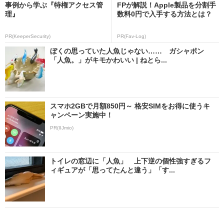
事例から学ぶ『特権アクセス管
FPが解説！Apple製品を分割手
理』
数料0円で入手する方法とは？
PR(KeeperSecurity)
PR(Fav-Log)
ぼくの思っていた人魚じゃない…… ガシャポン
「人魚。」がキモかわいい | ねとら...
スマホ2GBで月額850円～ 格安SIMをお得に使うキ
ャンペーン実施中！
PR(IIJmio)
トイレの窓辺に「人魚」 上下逆の個性強すぎるフ
ィギュアが「思ってたんと違う」「す...