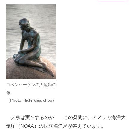
ITの今と未来を見通す
スマホと通信の最新トレンド
進化するPCとデバイスの未来
好きが集まる 比べて選べる
ビジネスと働き方のヒント
AI活用のいまが分かる
コペンハーゲンの人魚姫の
企業ITのトレンドを詳説
像
（Photo:Flickr/klearchos）
経営リーダーのコミュニティ
マーケ×ITの今がよく分かる
人魚は実在するのか――この疑問に、アメリカ海洋大
気庁（NOAA）の国立海洋局が答えています。
ITエンジニア向け専門サイト