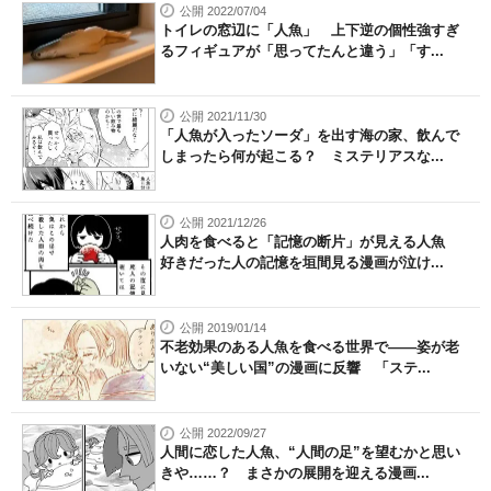
公開 2022/07/04
トイレの窓辺に「人魚」 上下逆の個性強すぎ
るフィギュアが「思ってたんと違う」「す...
公開 2021/11/30
「人魚が入ったソーダ」を出す海の家、飲んで
しまったら何が起こる？ ミステリアスな...
公開 2021/12/26
人肉を食べると「記憶の断片」が見える人魚
好きだった人の記憶を垣間見る漫画が泣け...
公開 2019/01/14
不老効果のある人魚を食べる世界で――姿が老
いない“美しい国”の漫画に反響 「ステ...
公開 2022/09/27
人間に恋した人魚、“人間の足”を望むかと思い
きや……？ まさかの展開を迎える漫画...