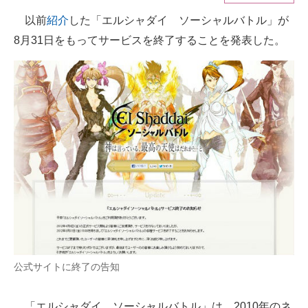
以前
紹介
した「エルシャダイ ソーシャルバトル」が
ITの今と未来を見通す
8月31日をもってサービスを終了することを発表した。
スマホと通信の最新トレンド
進化するPCとデバイスの未来
好きが集まる 比べて選べる
ビジネスと働き方のヒント
AI活用のいまが分かる
企業ITのトレンドを詳説
経営リーダーのコミュニティ
マーケ×ITの今がよく分かる
公式サイトに終了の告知
ITエンジニア向け専門サイト
「エルシャダイ ソーシャルバトル」は、2010年のネ