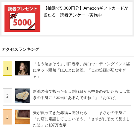
【抽選で5,000円分】Amazonギフトカードが
当たる！読者アンケート実施中
アクセスランキング
「もう泣きそう」川口春奈、純白ウエディングドレス姿
1
にネット騒然「ほんとに綺麗」「この笑顔が切なすぎ
る」
新潟の海で拾った石→割れ目から中をのぞいたら……驚
2
きの中身に「本当にあるんですね！」「お宝だ」
夫が買ってきた赤福→開けたら…… まさかの中身に
3
「お店に電話してしまいそう」「さすがに初めて見まし
た笑」と107万表示