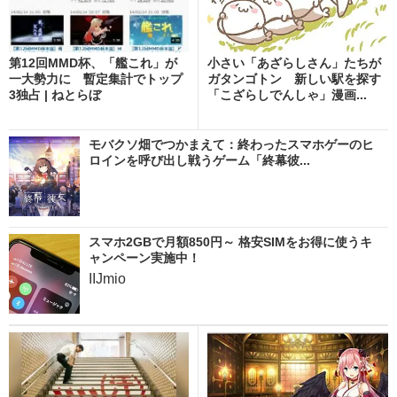
第12回MMD杯、「艦これ」が
小さい「あざらしさん」たちが
一大勢力に 暫定集計でトップ
ガタンゴトン 新しい駅を探す
3独占 | ねとらぼ
「こざらしでんしゃ」漫画...
モバクソ畑でつかまえて：終わったスマホゲーのヒ
ロインを呼び出し戦うゲーム「終幕彼...
スマホ2GBで月額850円～ 格安SIMをお得に使うキ
ャンペーン実施中！
IIJmio