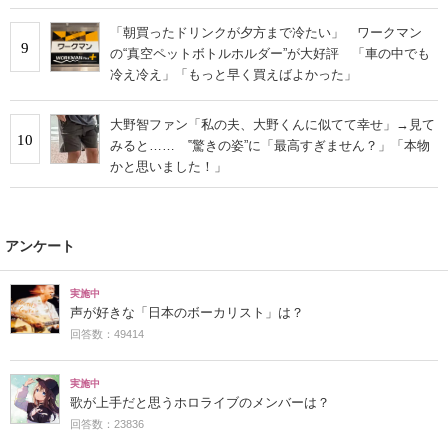
「朝買ったドリンクが夕方まで冷たい」 ワークマン
9
の“真空ペットボトルホルダー”が大好評 「車の中でも
冷え冷え」「もっと早く買えばよかった」
大野智ファン「私の夫、大野くんに似てて幸せ」→見て
10
みると…… ‟驚きの姿”に「最高すぎません？」「本物
かと思いました！」
アンケート
実施中
声が好きな「日本のボーカリスト」は？
回答数：49414
実施中
歌が上手だと思うホロライブのメンバーは？
回答数：23836