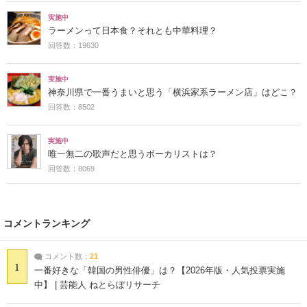
実施中
ラーメンって日本食？それとも中華料理？
回答数：19630
実施中
神奈川県で一番うまいと思う「横浜家系ラーメン店」はどこ？
回答数：8502
実施中
唯一無二の歌声だと思うボーカリストは？
回答数：8069
コメントランキング
コメント数：
21
1
一番好きな「韓国の男性俳優」は？【2026年版・人気投票実施
中】 | 芸能人 ねとらぼリサーチ