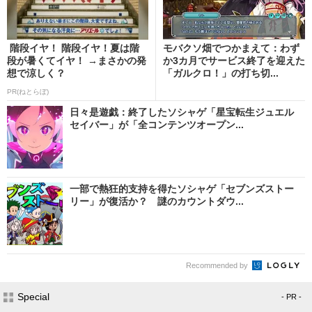
階段イヤ！ 階段イヤ！夏は階
モバクソ畑でつかまえて：わず
段が暑くてイヤ！ →まさかの発
か3カ月でサービス終了を迎えた
想で涼しく？
「ガルクロ！」の打ち切...
PR(ねとらぼ)
日々是遊戯：終了したソシャゲ「星宝転生ジュエル
セイバー」が「全コンテンツオープン...
一部で熱狂的支持を得たソシャゲ「セブンズストー
リー」が復活か？ 謎のカウントダウ...
Recommended by
Special
- PR -