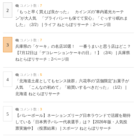
コメント数：
7
2
「もっと早く買えば良かった」 カインズの“車内遮光カーテ
ン”が大人気 「プライバシーも保てて安心」「ぐっすり眠れま
した」（2/2） | ライフ ねとらぼリサーチ：2ページ目
コメント数：
7
3
兵庫県の「ケーキ」の名店10選！ 一番うまいと思う店はどこ？
【7月12日は「デコレーションケーキの日」！】（2/4） | 兵庫県
ねとらぼリサーチ：2ページ目
コメント数：
5
4
「北海道土産としてもセンス抜群」六花亭の“店舗限定”お菓子が
人気 「こんなの初めて」「箱買いするべきだった」（1/2） |
北海道 ねとらぼリサーチ
コメント数：
3
5
【バレーボール】ネーションズリーグ日本ラウンドで活躍を期待
している「日本男子バレー代表選手」は？【2026年版・人気投
票実施中】（投票結果） | スポーツ ねとらぼリサーチ