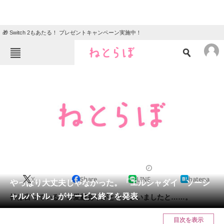
🎁 Switch 2もあたる！ プレゼントキャンペーン実施中！
ねとらぼメニュー
TOP
ニュース
エンタメ
クイズ
グルメ
地域
住まい
教育・育児
動物
リサーチ
2012/07/31 16:44（公開）
X
Share
LINE
hatena
会員記事
やっぱり大丈夫じゃなかった。「エルシャダイ ソーシ
ャルバトル」がサービス終了を発表
神は言っている、ご愛顧ありがとうございましたと……。
メディア
目次を表示
注目記事を集めた総合ページ