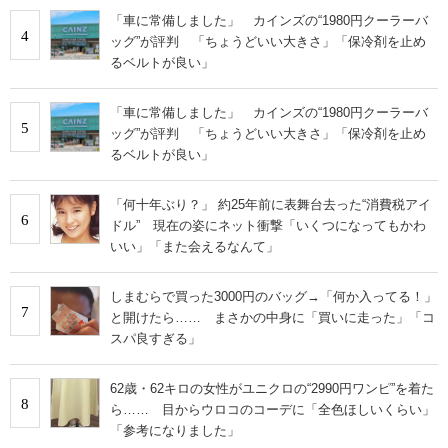
「車に常備しました」 カインズの“1980円クーラーバ
4
ッグ”が評判 「ちょうどいい大きさ」「保冷剤を止め
るベルトが良い」
「車に常備しました」 カインズの“1980円クーラーバ
5
ッグ”が評判 「ちょうどいい大きさ」「保冷剤を止め
るベルトが良い」
「何十年ぶり？」 約25年前に表舞台去った“消費税アイ
6
ドル” 現在の姿にネット衝撃「いくつになってもかわ
いい」「また会えるなんて」
しまむらで買った3000円のバッグ→「何か入ってる！」
7
と開けたら…… まさかの中身に「買いに走った」「コ
スパ良すぎる」
62歳・62キロの女性がユニクロの“2990円ワンピ”を着た
8
ら…… 目からウロコのコーデに「全色ほしいくらい」
「参考になりました」