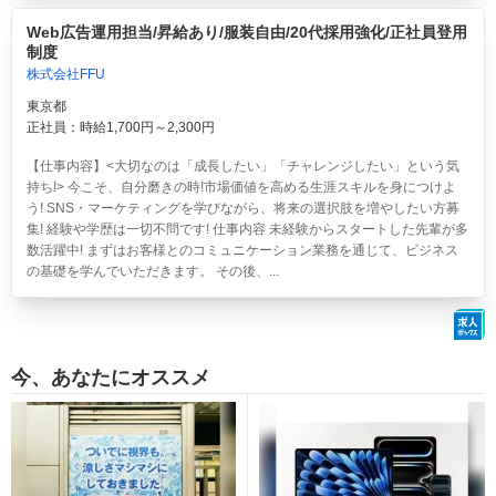
Web広告運用担当/昇給あり/服装自由/20代採用強化/正社員登用
制度
株式会社FFU
東京都
正社員：時給1,700円～2,300円
【仕事内容】<大切なのは「成長したい」「チャレンジしたい」という気
持ち!> 今こそ、自分磨きの時!市場価値を高める生涯スキルを身につけよ
う! SNS・マーケティングを学びながら、将来の選択肢を増やしたい方募
集! 経験や学歴は一切不問です! 仕事内容 未経験からスタートした先輩が多
数活躍中! まずはお客様とのコミュニケーション業務を通じて、ビジネス
の基礎を学んでいただきます。 その後、...
今、あなたにオススメ