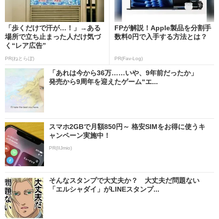
「歩くだけで汗が…！」→ある
FPが解説！Apple製品を分割手
場所で立ち止まった人だけ気づ
数料0円で入手する方法とは？
く“レア広告”
PR(ねとらぼ)
PR(Fav-Log)
「あれは今から36万……いや、9年前だったか」
発売から9周年を迎えたゲーム“エ...
スマホ2GBで月額850円～ 格安SIMをお得に使うキ
ャンペーン実施中！
PR(IIJmio)
そんなスタンプで大丈夫か？ 大丈夫だ問題ない
「エルシャダイ」がLINEスタンプ...