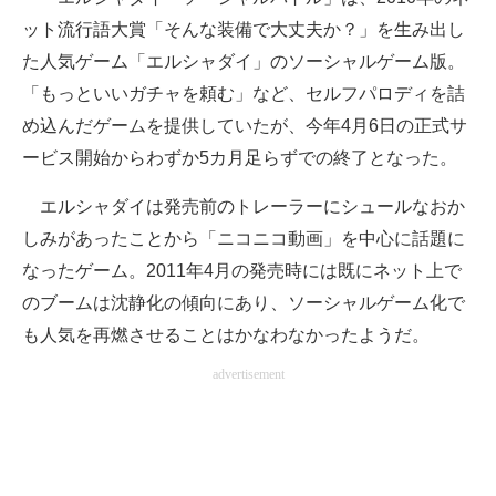
企業向けIT製品の総合サイト
ット流行語大賞「そんな装備で大丈夫か？」を生み出し
た人気ゲーム「エルシャダイ」のソーシャルゲーム版。
IT製品の技術・比較・事例
「もっといいガチャを頼む」など、セルフパロディを詰
製造業のIT導入・活用を支援
め込んだゲームを提供していたが、今年4月6日の正式サ
ービス開始からわずか5カ月足らずでの終了となった。
モノづくり技術者専門サイト
エルシャダイは発売前のトレーラーにシュールなおか
エレクトロニクス専門サイト
しみがあったことから「ニコニコ動画」を中心に話題に
電子設計の基本と応用
なったゲーム。2011年4月の発売時には既にネット上で
のブームは沈静化の傾向にあり、ソーシャルゲーム化で
エネルギーの専門メディア
も人気を再燃させることはかなわなかったようだ。
建設×テクノロジーの最前線
advertisement
ちょっと気になるネットの話題