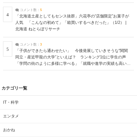
コメント数：
5
4
「北海道土産としてもセンス抜群」六花亭の“店舗限定”お菓子が
人気 「こんなの初めて」「箱買いするべきだった」（1/2） |
北海道 ねとらぼリサーチ
コメント数：
3
5
「子供ができたら通わせたい」 今後発展していきそうな“関関
同立・産近甲龍の大学”といえば？ ランキング1位に学生の声
「学問の街のように多様に学べる」「就職や進学の実績も高い」
| 大学 ねとらぼリサーチ
カテゴリ一覧
IT・科学
エンタメ
おかね