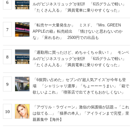
6
ルの“ビジネスリュック”が好評 「615グラムで軽い」
「たくさん入る」「満員電車に乗りやすくなった」
「転売ヤー大量発生か」 ミスド、『Mrs. GREEN
7
APPLEの箱』転売続出 「情けないと思わないのか
な」「呆れるわ」 2500円での出品も
「通勤用に買ったけど、めちゃくちゃ良い！」 モンベ
8
ルの“ビジネスリュック”が好評 「615グラムで軽い」
「たくさん入る」「満員電車に乗りやすくなった」
「6個買い占めた」セブンの“超人気アイス”が今年も登
9
場 「シャリシャリ濃厚」「ちょーーーうまい」「箱で
欲しいよこれ」「喫茶店で出てきてもおかしくない」
「アヴリル・ラヴィーン」激似の保護猫が話題→「これ
10
は似てる…」「猫界の本人」「アイラインまで完璧」里
親募集中【海外】