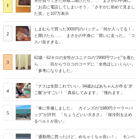
夫が買ってきた赤福→開けたら…… まさかの中身に
1
「お店に電話してしまいそう」「さすがに初めて見まし
た笑」と107万表示
しまむらで買った3000円のバッグ→「何か入ってる！」
2
と開けたら…… まさかの中身に「買いに走った」「コ
スパ良すぎる」
62歳・62キロの女性がユニクロの“2990円ワンピ”を着た
3
ら…… 目からウロコのコーデに「全色ほしいくらい」
「参考になりました」
「ナスは全部これでいい」94歳おばあちゃんが作る“夕
4
ご飯”がすごい！「真似してみます」「憧れます」
「車に常備しました」 カインズの“1980円クーラーバ
5
ッグ”が評判 「ちょうどいい大きさ」「保冷剤を止め
るベルトが良い」
「通勤用に買ったけど、めちゃくちゃ良い！」 モンベ