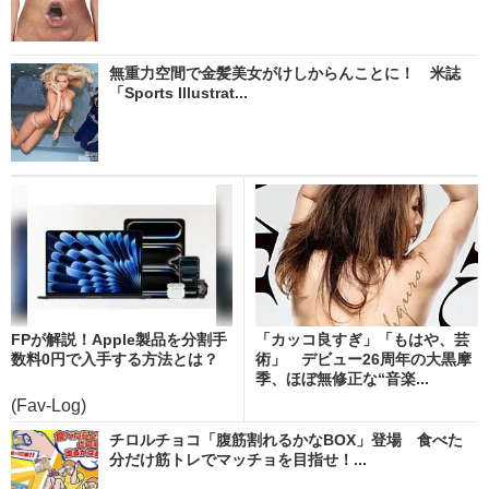
無重力空間で金髪美女がけしからんことに！ 米誌
「Sports Illustrat...
FPが解説！Apple製品を分割手
「カッコ良すぎ」「もはや、芸
数料0円で入手する方法とは？
術」 デビュー26周年の大黒摩
季、ほぼ無修正な“音楽...
(Fav-Log)
チロルチョコ「腹筋割れるかなBOX」登場 食べた
分だけ筋トレでマッチョを目指せ！...