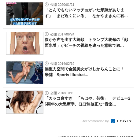
公開 2020/01/21
「とんでもないマッチョがいた形跡がありま
す」「まだ近くにいる」 なかやまきんに君...
公開 2017/06/24
腹から声を出す大統領 トランプ大統領の「顔
面水着」がビーチの視線を違った意味で独...
公開 2014/02/19
無重力空間で金髪美女がけしからんことに！
米誌「Sports Illustrat...
公開 2018/10/15
「カッコ良すぎ」「もはや、芸術」 デビュー2
6周年の大黒摩季、ほぼ無修正な“音楽...
Recommended by