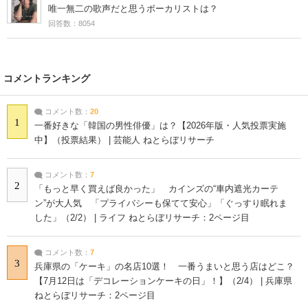
唯一無二の歌声だと思うボーカリストは？
回答数：8054
コメントランキング
コメント数：
20
1
一番好きな「韓国の男性俳優」は？【2026年版・人気投票実施
中】（投票結果） | 芸能人 ねとらぼリサーチ
コメント数：
7
2
「もっと早く買えば良かった」 カインズの“車内遮光カーテ
ン”が大人気 「プライバシーも保てて安心」「ぐっすり眠れま
した」（2/2） | ライフ ねとらぼリサーチ：2ページ目
コメント数：
7
3
兵庫県の「ケーキ」の名店10選！ 一番うまいと思う店はどこ？
【7月12日は「デコレーションケーキの日」！】（2/4） | 兵庫県
ねとらぼリサーチ：2ページ目