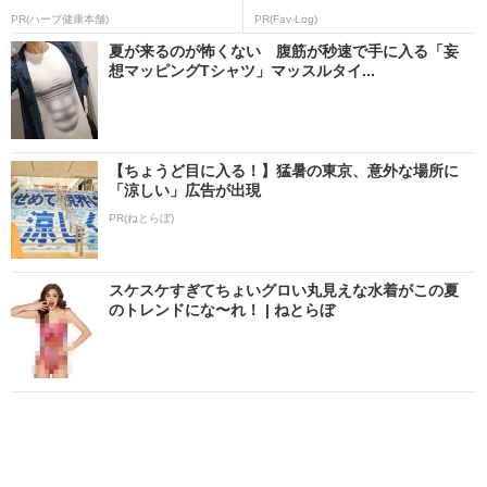
PR(ハーブ健康本舗)
PR(Fav-Log)
夏が来るのが怖くない 腹筋が秒速で手に入る「妄
想マッピングTシャツ」マッスルタイ...
【ちょうど目に入る！】猛暑の東京、意外な場所に
「涼しい」広告が出現
PR(ねとらぼ)
スケスケすぎてちょいグロい丸見えな水着がこの夏
のトレンドにな〜れ！ | ねとらぼ