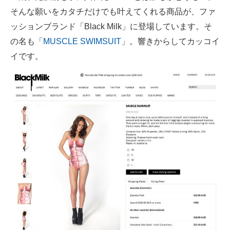
そんな願いをカタチだけでも叶えてくれる商品が、ファ
ITの今と未来を見通す
ッションブランド「Black Milk」に登場しています。そ
の名も「
MUSCLE SWIMSUIT
」。響きからしてカッコイ
スマホと通信の最新トレンド
イです。
進化するPCとデバイスの未来
好きが集まる 比べて選べる
ビジネスと働き方のヒント
AI活用のいまが分かる
企業ITのトレンドを詳説
経営リーダーのコミュニティ
マーケ×ITの今がよく分かる
ITエンジニア向け専門サイト