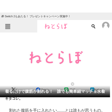
🎁 Switch 2もあたる！ プレゼントキャンペーン実施中！
ねとらぼメニュー
TOP
ニュース
エンタメ
クイズ
グルメ
地域
住まい
教育・育児
動物
リサーチ
2012/09/16 11:00（公開）
X
Share
LINE
hatena
会員記事
着るだけで腹筋が割れる！ 誰でも簡単細マッチョ水着
キタコレ。
メディア
割れた腹筋を手に入れたい……とは誰もが思うもの。
注目記事を集めた総合ページ