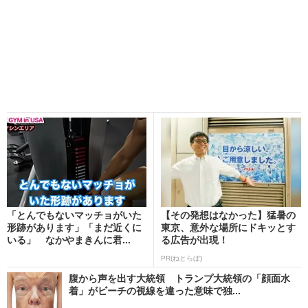
「とんでもないマッチョがいた
【その発想はなかった】猛暑の
形跡があります」「まだ近くに
東京、意外な場所にドキッとす
いる」 なかやまきんに君...
る広告が出現！
PR(ねとらぼ)
腹から声を出す大統領 トランプ大統領の「顔面水
着」がビーチの視線を違った意味で独...