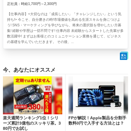
正社員：時給1,700円～2,300円
【仕事内容】<大切なのは「成長したい」「チャレンジしたい」という気
持ち!> 今こそ、自分磨きの時!市場価値を高める生涯スキルを身につけよ
う! SNS・マーケティングを学びながら、将来の選択肢を増やしたい方募
集! 経験や学歴は一切不問です! 仕事内容 未経験からスタートした先輩が多
数活躍中! まずはお客様とのコミュニケーション業務を通じて、ビジネス
の基礎を学んでいただきます。 その後、...
今、あなたにオススメ
楽天週間ランキング1位！シリ
FPが解説！Apple製品を分割手
ーズ累計3億包のスッキリ茶。3
数料0円で入手する方法とは？
80円でお試し