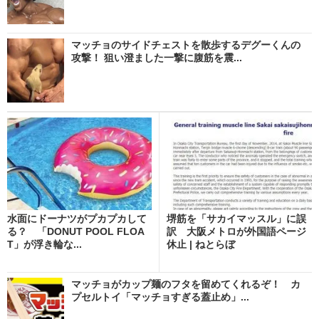
マッチョのサイドチェストを散歩するデグーくんの
攻撃！ 狙い澄ました一撃に腹筋を震...
水面にドーナツがプカプカして
堺筋を「サカイマッスル」に誤
る？ 「DONUT POOL FLOA
訳 大阪メトロが外国語ページ
T」が浮き輪な...
休止 | ねとらぼ
マッチョがカップ麺のフタを留めてくれるぞ！ カ
プセルトイ「マッチョすぎる蓋止め」...