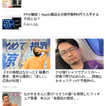
FPが解説！Apple製品を分割手数料0円で入手する
方法とは？
Fav-Log
【その発想はなかった】猛暑の
クセ強Tシャツでアメリカへ→
東京、意外な場所に「涼しい」
空港で呼び止められ……屈強な
広告が出現！
セキュリティの“予想外の...
PR(ねとらぼ)
なかやまきんに君の“りそうの姿”を表現したフィギ
ュア登場 本人が「各部位の形状」...