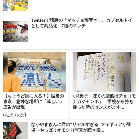
Twitterで話題の「マッチョ箸置き」、カプセルトイ
として商品化 7種のマッチ...
【ちょうど目に入る！】猛暑の
小3男子「ぼくの腹筋はチョコモ
東京、意外な場所に「涼しい」
ナカジャンボ」 学校から持ち
広告が出現
帰った詩のセンスがよす...
(ねとらぼ)
なかやまきんに君の“リアルすぎる”フィギュアが登
場→やっぱりオモシロ写真が続々投...