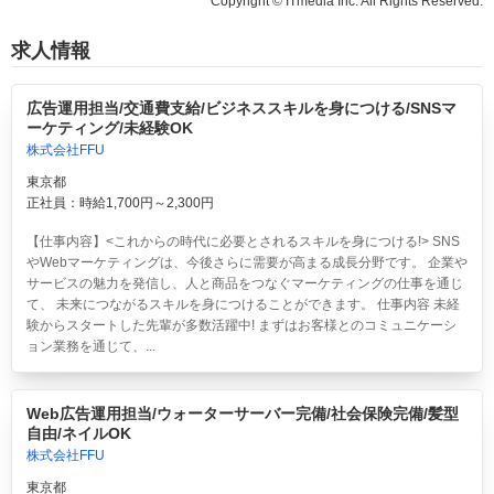
Copyright © ITmedia Inc. All Rights Reserved.
求人情報
広告運用担当/交通費支給/ビジネススキルを身につける/SNSマ
ーケティング/未経験OK
株式会社FFU
東京都
正社員：時給1,700円～2,300円
【仕事内容】<これからの時代に必要とされるスキルを身につける!> SNS
やWebマーケティングは、今後さらに需要が高まる成長分野です。 企業や
サービスの魅力を発信し、人と商品をつなぐマーケティングの仕事を通じ
て、 未来につながるスキルを身につけることができます。 仕事内容 未経
験からスタートした先輩が多数活躍中! まずはお客様とのコミュニケーシ
ョン業務を通じて、...
Web広告運用担当/ウォーターサーバー完備/社会保険完備/髪型
自由/ネイルOK
株式会社FFU
東京都